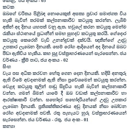
කොළ
,
ජය අංකය -
05
කටක
ඔබගේ චරිතය පිළිබඳ නොයෙකුත් අසත්‍ය ප්‍රචාර සමාජගත විය
හැකි බැවින් තරමක් කල්පනාකාරීව කටයුතු කරන්න. ලැබීම්
අතින් අද දිනය යහපත් වනු ඇත. හවුලේ කරන කටයුතු මෙන්ම
රැකියා ස්ථානයේ ප්‍රධානීන් සමඟ සුහදව කටයුතු කරයි. ගේදොර
කටයුතු කෙරෙහි වැඩි උනන්දුවක් දක්වයි. ඥාතීන්ගේ උදවු
උපකාර ලැබෙන දිනයකි. සෙම් රෝග ආදියෙන් අද දිනයේ ඔබට
පීඩා ඇතිවිය හැකිය. කහ සුදු වස්ත්‍රාභරණයෙන් සැරසෙන්න. ජය
වර්ණය - ක්‍රීම් පාට
,
ජය අංකය -
02
සිංහ
වැය පස අධික කරවන හේතු ගෙන දෙන දිනයකි. හදිසි අනතුරු
ඇති වීමේ අවදානමක් ඇති නිසා ප්‍රවේශමෙන් කටයුතු කරන්න.
වෙළඳ කටයුතු තුලින් පාඩු සිදුවිය හැකි බැවින් කල්පනාකාරී
වන්න. ගමන් බිමන් යාමේ දී ඔබ වඩාත් කල්පනාකාරීව හා
ආරක්ෂාකාරී වන්න. සහෝදර සහෝදරියන්ගේ උදවු උපකාර
ලැබෙන දිනයකි. ප්‍රතිශක්තිකරණය අඩු දිනයක් නිසා බෝවන
රෝග අවදානමක් පවතී. රතු පැහැයට හුරු වස්ත්‍රාභරණයෙන්
සැරසෙන්න. ජය වර්ණය - රතු
,
ජය අංක -
01
කන්‍යා