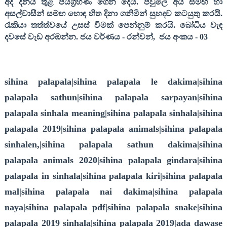
අද දිනය තුළ ජයග්‍රහණ ගෙන දෙයි. පවුලේ අය සමඟ හා
අසල්වාසීන් සමඟ හොඳ හිත දිනා ගනිමින් සුහදව කටයුතු කරයි.
රැකියා තත්ත්වයේ උසස් වීමක් පෙන්නුම් කරයි. බෝධිය වැඳ
දවසේ වැඩ අරඹන්න
.
ජය වර්ණය
-
රන්වන්
,
ජය අංකය
- 03
sihina palapala|sihina palapala le dakima|sihina
palapala sathun|sihina palapala sarpayan|sihina
palapala sinhala meaning|sihina palapala sinhala|sihina
palapala 2019|sihina palapala animals|sihina palapala
sinhalen,|sihina palapala sathun dakima|sihina
palapala animals 2020|sihina palapala gindara|sihina
palapala in sinhala|sihina palapala kiri|sihina palapala
mal|sihina palapala nai dakima|sihina palapala
naya|sihina palapala pdf|sihina palapala snake|sihina
palapala 2019 sinhala|sihina palapala 2019|ada dawase