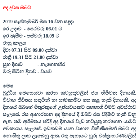
අද දවස ඔබට
2019
සැප්තැම්බර් මස
16
වන සඳුදා
ඉර උදාව
- පෙරවරු
06.01
ට
ඉර බැසීම - පස්වරු
18.09
ට
රාහු කාලය
දිවා
07.31
සිට
09.00
දක්වා
රාත්‍රී
19.31
සිට
21.00
දක්වා
සුභ දිශාව
- නැගෙනහිර
මරු සිටින දිශාව - වයඹ
මේෂ
බුද්ධිය මෙහෙයවා කරන කටයුතුවලින් ජය හිමිවන දිනයකි.
විවාහ ජීවිතය සතුටින් හා සාමකාමීව ගත කළ හැකි දිනයකි. අද
දිනයේ ඔබගේ මිතුරකුගේ උත්සවයකට සහභාගි වීමට අවස්ථාව
සැලසේ. රස ආහාරපාන අද දිනයේ දී ඔබට රස විඳීමට හැකි වනු
ඇත. තම අභිමතය පරිදි අද දිනයේ වැඩ කටයුතු කරගෙන යාමට
අවකාශය සැලසේ. ඉඩකඩම් යාන වාහන විකිණීමෙන් ඔබට අද
නොසිතූ ලාභ ලැබෙනු ඇත. රතු පැහැයට හුරු වස්ත්‍රාභරණවලින්