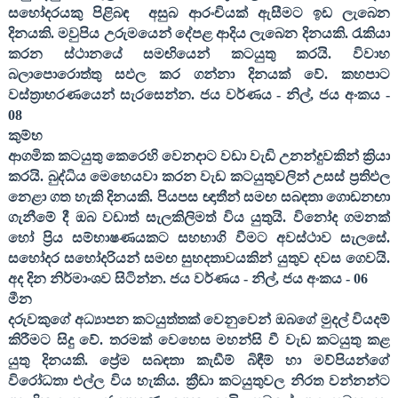
සහෝදරයකු පිළිබඳ
අසුබ ආරංචියක් ඇසීමට ඉඩ ලැබෙන
දිනයකි. මවුපිය උරුමයෙන් දේපළ ආදිය ලැබෙන දිනයකි. රැකියා
කරන ස්ථානයේ සමඟියෙන් කටයුතු කරයි. විවාහ
බලාපොරොත්තු සඵල කර ගන්නා දිනයක් වේ. කහපාට
වස්ත්‍රාභරණයෙන් සැරසෙන්න. ජය වර්ණය - නිල්
,
ජය අංකය -
08
කුම්භ
ආගමික කටයුතු කෙරෙහි වෙනදාට වඩා වැඩි උනන්දුවකින් ක්‍රියා
කරයි. බුද්ධිය මෙහෙයවා කරන වැඩ කටයුතුවලින් උසස් ප්‍රතිඵල
නෙළා ගත හැකි දිනයකි. පියපස ඥාතීන් සමඟ සබඳතා ගොඩනඟා
ගැනීමේ දී ඔබ වඩාත් සැලකිලිමත් විය යුතුයි. විනෝද ගමනක්
හෝ ප්‍රිය සම්භාෂණයකට සහභාගි වීමට අවස්ථාව සැලසේ.
සහෝදර සහෝදරියන් සමඟ සුහදතාවයකින් යුතුව දවස ගෙවයි.
අද දින නිර්මාංශව සිටින්න. ජය වර්ණය - නිල්
,
ජය අංකය -
06
මීන
දරුවකුගේ අධ්‍යාපන කටයුත්තක් වෙනුවෙන් ඔබගේ මුදල් වියදම්
කිරීමට සිදු වේ. තරමක් වෙහෙස මහන්සි වී වැඩ කටයුතු කළ
යුතු දිනයකි. ප්‍රේම සබඳතා කැඩීම් බිඳීම් හා මව්පියන්ගේ
විරෝධතා එල්ල විය හැකිය. ක්‍රීඩා කටයුතුවල නිරත වන්නන්ට