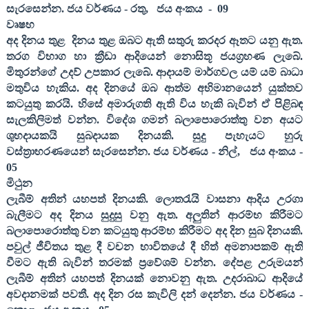
සැරසෙන්න. ජය වර්ණය - රතු
,
ජය අංකය
-
09
වෘෂභ
අද දිනය තුළ
දිනය තුළ ඔබට ඇති සතුරු කරදර ඈතට යනු ඇත.
තරග විභාග හා ක්‍රීඩා ආදියෙන් නොසිතූ ජයග්‍රහණ ලැබේ.
මිතුරන්ගේ උදව් උපකාර ලැබේ. ආදායම් මාර්ගවල යම් යම් බාධා
මතුවිය හැකිය. අද දිනයේ ඔබ ආත්ම අභිමානයෙන් යුක්තව
කටයුතු කරයි. හිසේ අමාරුගති ඇති විය හැකි බැවින් ඒ පිළිබඳ
සැලකිලිමත් වන්න. විදේශ ගමන් බලාපොරොත්තු වන අයට
ශුභදායකයි සුබදායක දිනයකි. සුදු පැහැයට හුරු
වස්ත්‍රාභරණයෙන් සැරසෙන්න. ජය වර්ණය - නිල්
,
ජය අංකය -
05
මිථුන
ලැබීම් අතින් යහපත් දිනයකි. ලොතරැයි වාසනා ආදිය උරගා
බැලීමට අද දිනය සුදුසු වනු ඇත. අලුතින් ආරම්භ කිරීමට
බලාපොරොත්තු වන කටයුතු ආරම්භ කිරීමට අද දින සුබ දිනයකි.
පවුල් ජීවිතය තුළ දී වචන භාවිතයේ දී හිත් අමනාපකම් ඇති
වීමට ඇති බැවින් තරමක් ප්‍රවේශම් වන්න. දේපළ උරුමයන්
ලැබීම් අතින් යහපත් දිනයක් නොවනු ඇත. උදරාබාධ ආදියේ
අවදානමක් පවතී. අද දින රස කැවිලි දන් දෙන්න. ජය වර්ණය -