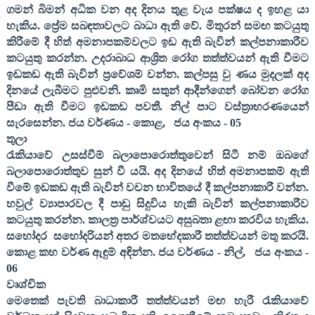
ගමන් බිමන් අධික වන අද දිනය තුළ වැය පක්ෂය ද ඉහළ යා
හැකිය. ප්‍රේම සබඳතාවලට බාධා ඇති වේ. මිතුරන් සමඟ කටයුතු
කිරීමේ දී හිත් අමනාපකම්වලට ඉඩ ඇති බැවින් කල්පනාකාරීව
කටයුතු කරන්න. උදරාබාධ ආශ්‍රිත රෝග තත්ත්වයන් ඇති වීමට
ඉඩකඩ ඇති බැවින් ප්‍රවේශම් වන්න. කල්පසු වු ණය මුදලක් අද
දිනයේ ලැබීමට පුළුවනි. කෘමි සතුන් ආදීන්ගෙන් බෝවන රෝග
පීඩා ඇති වීමට ඉඩකඩ පවතී. නිල් පාට වස්ත්‍රාභරණයෙන්
සැරසෙන්න. ජය වර්ණය - කොළ
,
ජය අංකය -
05
තුලා
රැකියාවේ උසස්වීම් බලාපොරොත්තුවෙන් සිටී නම් ඔබගේ
බලාපොරොත්තුව සුන් වී යයි. අද දිනයේ හිත් අමනාපකම් ඇති
වීමේ ඉඩකඩ ඇති බැවින් වචන භාවිතයේ දී කල්පනාකාරී වන්න.
හවුල් ව්‍යාපාරවල දී පාඩු සිදුවිය හැකි බැවින් කල්පනාකාරීව
කටයුතු කරන්න. කාලත්‍ර පාර්ශ්වයට අසුබතා ළඟා කරවිය හැකිය.
සහෝදර
සහෝදරියන් අතර මතභේදකාරී තත්ත්වයන් මතු කරයි.
කොළ කහ වර්ණ ඇඳුම් අඳින්න. ජය වර්ණය - නිල්
,
ජය අංකය -
06
වෘශ්චික
මෙතෙක් පැවති බාධාකාරී තත්ත්වයන් මඟ හැරී රැකියාවේ