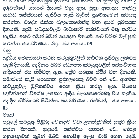
වර්ධනයක් සිදුවන සුබ දිනයකි. ඉගෙනීමේ කටයුතුවල නිරත දූ
දරුවන්ගේ යහපත් දිනයක් වනු ඇත. මුත්‍රා ආසාදන පාදවල
ආබාධ තත්ත්වයන් ඇතිවිය හැකි බැවින් ප්‍රවේශමෙන් කටයුතු
කරන්න. විදේශ රැකියා බලාපොරොත්තු වන අයට සුබදායක
දිනයකි. ප්‍රේම සබඳතාවලට බාධාකාරී තත්ත්වයන් මතු කරවිය
හැකිය. කෙටි ගමන් බිමන් යෙදෙන දිනයකි. පංච වර්ණ මල් පූජා
කරන්න. ජය වර්ණය - රතු
,
ජය අංකය -
09
ධනු
බුද්ධිය මෙහෙයවා කරන කටයුතුවලින් සාර්ථක ප්‍රතිඵල ලබාගත
හැකි දිනයකි. අද දිනය ඔබට අධ්‍යාපන කටයුතුවලින් තරග විභාග
ආදියෙන් ජය හිමිවනු ඇත. ප්‍රේම සබඳතා ස්ථිර වන දිනයකි.
සමාජයේ කැපී පෙනෙන පුද්ගලයෙකු බවට පත් වේ. ආගමික
කටයුතුවල මූලිකත්වය ගෙන ක්‍රියා කරනු ඇත. පියපස
ඥාතීන්ගෙන් විශේෂ උපකාර ආදිය බලාපොරොත්තු විය හැකිය.
අද දින නිර්මාංශව සිටින්න. ජය වර්ණය - රන්වන්
,
ජය අංකය -
03
මකර
පවුලේ කටයුතු පිළිබඳ වෙනදාට වඩා උනන්දුවකින් යුතුව ක්‍රියා
කරන දිනයකි. ආදායම් තත්ත්වය යහපත් වේ. දේපළ
ගනුදෙනුවක් තුළින් ඔබට නොසිතූ ලෙස වාසි ගෙන දෙයි.