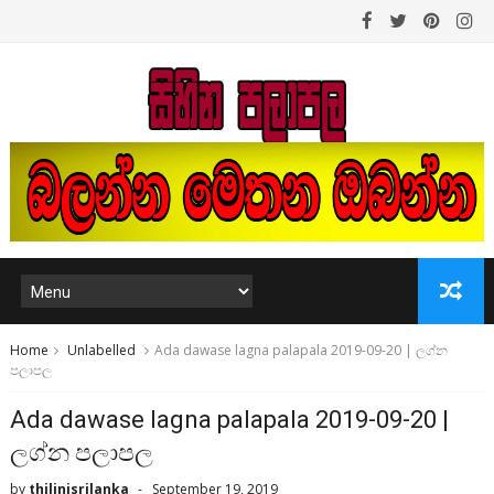
Home
Unlabelled
Ada dawase lagna palapala 2019-09-20 | ලග්න
පලාපල
Ada dawase lagna palapala 2019-09-20 |
ලග්න පලාපල
by
thilinisrilanka
September 19, 2019