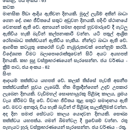
කොළ
,
ජය අංකය -
05
කටක
මානසික පීඩා ආදිය ඇතිවන දිනයකි. මුදල් ලැබීම් අතින් බාධා
ගෙන දේ. ගෘහ ජීවිතයේ සතුට අඩුවන දිනයකි. පදිංචි ස්ථානයේ
වෙනසක් ඇති වේ. අන්‍යයන් සමඟ අදහස් හුවමාරුවේ දී ගැටලු
ඇතිවිය හැකි බැවින් කල්පනාකාරී වන්න. යටි පතුල් ආශ්‍රිත
රෝගාබාධ තත්ත්වයන් ඇතිවිය හැකිය. නින්දට බාධා ඇති වේ.
ආගමික කටයුතු කෙරෙහි වැඩි නැඹුරුතාවක් පෙන්නුම් කරයි.
විදේශගත වීමට බලාපොරොත්තුවෙන් සිටි අයට අයහපත්
දිනයකි. කහ සුදු වස්ත්‍රාභරණයෙන් සැරසෙන්න. ජය වර්ණය -
ක්‍රීම් පාට
,
ජය අංකය -
02
සිංහ
ආදායම් තත්ත්වය යහපත් වේ. කලක් තිස්සේ පැවති අසනීප
තත්ත්වයකින් සුවය ලැබෙයි. හිත මිත්‍රාදීන්ගෙන් උදව් උපකාර
ලැබෙන දිනයකි. වැඩිමහල් සොහොයුරකු පිළිබඳ කාලය
,
ශ්‍රමය
වැය කිරීමට සිදු වේ. විවාහ ජිවිතය තුළ සතුට සමාදානය ඇති
වේ. මවට අනතුරු විය හැකි බැවින් ඒ පිළිබඳ සැලකිලිමත් වන්න.
අද දින සමාජ සේවයට කාලය යොදවන දිනයකි. සෞඛ්‍ය
තත්ත්වය යහපත්ය. ගමන් බිමන්වල දී ප්‍රවේශම් වන්න. රතු
පැහැයට හුරු වස්ත්‍රාභරණයෙන් සැරසෙන්න. ජය වර්ණය - රතු
,