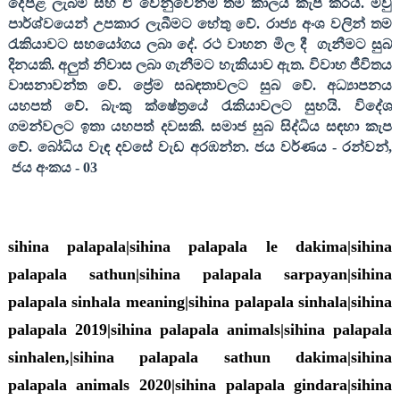
දේපළ ලැබීම් සහ ඒ වෙනුවෙන්ම තම කාලය කැප කරයි. මවු
පාර්ශ්වයෙන් උපකාර ලැබීමට හේතු වේ. රාජ්‍ය අංශ වලින් තම
රැකියාවට සහයෝගය ලබා දේ. රථ වාහන මිල දී
ගැනීමට සුබ
දිනයකි. අලුත් නිවාස ලබා ගැනීමට හැකියාව ඇත. විවාහ ජීවිතය
වාසනාවන්ත වේ. ප්‍රේම සබඳතාවලට සුබ වේ. අධ්‍යාපනය
යහපත් වේ. බැංකු ක්ෂේත්‍රයේ රැකියාවලට සුභයි. විදේශ
ගමන්වලට ඉතා යහපත් දවසකි. සමාජ සුබ සිද්ධිය සඳහා කැප
වේ. බෝධිය වැඳ දවසේ වැඩ අරඹන්න
.
ජය වර්ණය
-
රන්වන්
,
ජය අංකය
- 03
sihina palapala|sihina palapala le dakima|sihina
palapala sathun|sihina palapala sarpayan|sihina
palapala sinhala meaning|sihina palapala sinhala|sihina
palapala 2019|sihina palapala animals|sihina palapala
sinhalen,|sihina palapala sathun dakima|sihina
palapala animals 2020|sihina palapala gindara|sihina