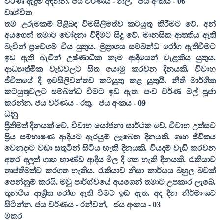
වර්ණ ඇඳුම් අඳින්න. ජය වර්ණය - නිල්
,
ජය අංකය -
06
වෘශ්චික
තම උරුමකම් පිළිබඳ විමසිලිමත්ව කටයුතු කිරීමට වේ. අන්
අයගෙන් තමාට චෝදනා විඳීමට සිදු වේ. මානසික ආතතිය ඇති
බැවින් ප්‍රවේශම් විය යුතුය. මුත්‍රාශය සම්බන්ධ රෝග ඇතිවීමට
ඉඩ ඇති බැවින් උෂ්ණාධික කෑම ආදියෙන් වැළකිය යුතුය.
ආධ්‍යාත්මික වැඩවලට සිත යොමු කරවන දිනයකි. විවාහ
ජීවිතයේ දී ඉවසිලිවන්තව කටයුතු කළ යුතුයි. නීති මාර්ගික
කටයුතුවලට සම්බන්ධ වීමට ඉඩ ඇත. පංච වර්ණ මල් පූජා
කරන්න. ජය වර්ණය - රතු
,
ජය අංකය -
09
ධනු ‍
ප්‍රීතිමත් දිනයක් වේ. විවාහ යෝජනා සාර්ථක වේ. විවාහ උත්සව
ප්‍රිය සම්භාෂණ ආදියට ඇරයුම් ලැබෙන දිනයකි. ගෘහ ජීවිතය
වෙනදාට වඩා සතුටින් සිටිය හැකි දිනයකි. වියදම් වැඩි කරවන
අතර අලුත් ගෘහ භාණ්ඩ ආදිය මිල දී ගත හැකි දිනයකි. රැකියාව
තෘප්තිමත්ව කරගත හැකිය. රැකියාව නිසා කාර්යය බහුල බවක්
පෙන්නුම් කරයි. මවු පාර්ශ්වයේ අයගෙන් තමාට උපකාර ලැබේ.
තුනටිය ආශ්‍රිත රෝග ඇති වීමට ඉඩ ඇත. අද දින නිර්මාංශව
සිටින්න. ජය වර්ණය - රන්වන්
,
ජය අංකය -
03
මකර