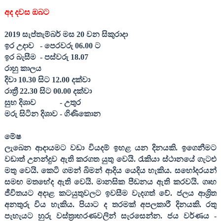
අද දවස ඔබට
201
9
සැප්තැම්බර් මස
20
වන සිකුරාදා
ඉර උදාව
- පෙරවරු 06.00 ට
ඉර බැසීම
- පස්වරු 18.
07
රාහු කාලය
දිවා 10.30 සිට 12.00 දක්වා
රාත්‍රී 22.30 සිට 00.00 දක්වා
සුභ දිශාව
- උතුර
මරු සිටින දිශාව - ගිණිකොන
මේෂ
ලැබෙන ආදායමට වඩා වියදම් ඉහළ යන දිනයකි. ඉගෙනීමට
වඩාත් උනන්දුව ඇති කරගත යුතු වෙයි. රැකියා ස්ථානයේ ගැටළු
මතු වෙයි. කෙටි ගමන් බිමන් ආදිය යෙදිය හැකිය. සහෝදරයන්
සමඟ මතභේද ඇති වෙයි. මානසික පීඩනය ඇති කරවයි. ගෘහ
ජීවිතයට අදාළ කටයුතුවලට ඉවසීම වැදගත් වේ. ජලය ආශ්‍රිත
අනතුරු විය හැකිය. පියාට ද තරමක් අපලකාරී දිනයකි. රතු
පැහැයට හුරු වස්ත්‍රාභරණවලින් සැරසෙන්න. ජය වර්ණය -