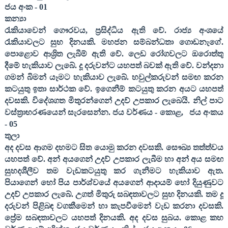
ජය අංක -
01
කන්‍යා
රැකියාවෙන් ගෞරවය
,
ප්‍රසිද්ධිය ඇති වේ. රාජ්‍ය අංශයේ
රැකියාවලට සුභ දිනයකි. මහජන සම්බන්ධතා ගොඩනැගේ.
පොළොව ආශ්‍රිත ලැබීම් ඇති වේ. ලෙඩ රෝගවලට ඔරොත්තු
දීමේ හැකියාව ලැබේ. දූ දරුවන්ට යහපත් බවක් ඇති වේ. වන්දනා
ගමන් බිමන් යෑමට හැකියාව ලැබේ. හවුල්කරුවන් සමඟ කරන
කටයුතු ඉතා සාර්ථක වේ. ඉගෙනීම් කටයුතු කරන අයට යහපත්
දවසකි. විදේශගත මිතුරන්ගෙන් උදව් උපකාර ලැබෙයි. නිල් පාට
වස්ත්‍රාභරණයෙන් සැරසෙන්න. ජය වර්ණය - කොළ
,
ජය අංකය
-
05
තුලා
අද දවස ආගම දහමට සිත යොමු කරන දවසකි. සෞඛ්‍ය තත්ත්වය
යහපත් වේ. අන් අයගෙන් උදව් උපකාර ලැබීම හා අන් අය සමඟ
සුහදශීලීව තම වැඩකටයුතු කර ගැනීමට හැකියාව ඇත.
පියාගෙන් හෝ පිය පාර්ශ්වයේ අයගෙන් ආදායම් හෝ දියුණුවට
උදව් උපකාර ලැබේ. උගත් මිතුරු සබඳතාවලට සුභ දිනයකි. තම දූ
දරුවන් පිළිබඳ වගකීමෙන් හා කැපවීමෙන් වැඩ කරනා දවසකි.
ප්‍රේම සබඳතාවලට යහපත් දිනයකි. අද දවස සුබය. කොළ කහ