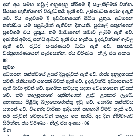
අන් අය සමඟ හවුල් ගනුදෙනු කිරීමේ දී සැලකිලිමත් වන්න.
පියපස ඥාතීන්ගෙන් විරුද්ධකම් ඇති වේ. උෂ්ණාධික රෝග ද ඇති
වේ. රිය පැදවීමේ දී අවධානයෙන් සිටිය යුතුය. අධ්‍යාපන
තත්ත්වය යම් පසුබෑමක් ඇතිවන දිනයකි. සුරතල් සතුන්ගෙන්
ප්‍රවේශම් විය යුතුය. තම මාමාගෙන් තමාට ලැබීම් ඇති වේ.
දණහිස් අමාරු සන්ධි ආබාධ ඇති විය හැකිය. දූ දරුවන්ගේ ගැටලු
ඇති වේ. රුධිර සංසරණයට බාධා ඇති වේ. කහපාට
වස්ත්‍රාභරණයෙන් සැරසෙන්න. ජය වර්ණය - නිල්
,
ජය අංකය -
08
කුම්භ
අධ්‍යාපන ‍ තත්ත්වයේ උසස් දියුණුවක් ඇති වේ. රාජ්‍ය අනුග්‍රහයක්
පවතී. රැකියාවේ යහපත් බවක් ඇති වේ. දූ දරුවන්ට අධ්‍යාපනයට
ඇති බාධා ඉවත් වේ. ආගමික කටයුතු සඳහා වෙහෙසෙන දවසක්
වේ. තම කාලත්‍රයාගේ ඥාතීන්ගෙන් උදවු උපකාර ලැබේ.
අනාගතය පිළිබඳ බලාපොරොත්තු ඉටු වේ. සෞඛ්‍ය තත්ත්වය
යහපත් වේ. විනෝද චාරිකා ආදියෙහි සහභාගී වීමට හැකි වේ.
තම දරුවන් වෙනුවෙන් කාලය ගත කරයි. අද දින නිර්මාංශව
සිටින්න. ජය වර්ණය - නිල්
,
ජය අංකය -
06
මීන