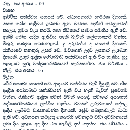
රතු
,
ජය අංකය
-
09
වෘෂභ
ආර්ථික තත්ත්වය යහපත් වේ. අධ්‍යාපනයට සාර්ථක දිනයකි.
සෙම් රෝග සෑදීමට ඉඩකඩ ඇත. මව්පස ඥාතීන් වෙනුවෙන්
කාලය
,
ශ්‍රමය වැය කරයි. ගෘහ ජීවිතයේ සාමය සමඟිය ඇති වේ.
අක්ෂි රෝග ආදිය ඇතිවිය හැකි බැවින් කල්පනාකාරී වන්න.
මිතුරු සබඳතා ගොඩනැගේ. දූ දරුවන්ට ද යහපත් දිනයකි.
රැකියාවේ තනතුරු උසස් වේ. මවගෙන් උදව් උපකාර ලැබෙන
දිනයකි. උගුර ආශ්‍රිත රෝගාබාධ තත්ත්වයන් ඇති විය හැකිය. සුදු
පැහැයට හුරු වස්ත්‍රාභරණයෙන් සැරසෙන්න. ජය වර්ණය -
නිල්
,
ජය අංකය -
05
මිථුන
ශරීර සෞඛ්‍ය යහපත් වේ. ආදායම් තත්ත්වය වැඩි දියුණු වේ. හිස
ආශ්‍රිත රෝගාබාධ තත්ත්වයන් ඇති විය හැකි බැවින් ප්‍රවේශම්
වන්න. රැකියාව ආශ්‍රිත ගමන් බිමන් යෙදේ. තමාගේ අයගෙන්
දෝෂාරෝපණයට ලක්විය හැකිය. මවගේ උරුමයෙන් දේපළ
ආදිය ලැබීමට වාසනාවන්ත දිනයකි. ප්‍රේම සබඳතාවලට බාධා
ඇති වේ. අධ්‍යාපන කටයුතු කෙරෙහි වෙනදාට වඩා අවධානයක්
ලබා දිය යුතුය. අද දින රස කැවිලි දන් දෙන්න. ජය වර්ණය -