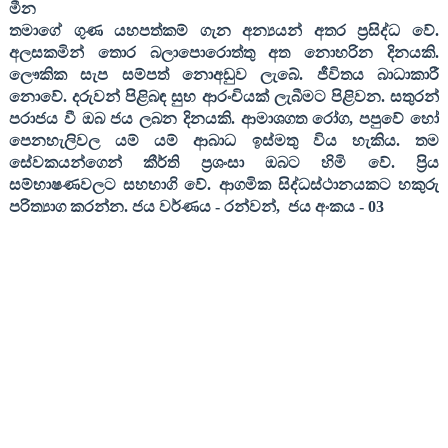
මීන
තමාගේ ගුණ යහපත්කම් ගැන අන්‍යයන් අතර ප්‍රසිද්ධ වේ.
අලසකමින් තොර බලාපොරොත්තු අත නොහරින දිනයකි.
ලෞකික සැප සම්පත් නොඅඩුව ලැබේ. ජීවිතය බාධාකාරී
නොවේ. දරුවන් පිළිබඳ සුභ ආරංචියක් ලැබීමට පිළිවන. සතුරන්
පරාජය වී ඔබ ජය ලබන දිනයකි. ආමාශගත රෝග
,
පපුවේ හෝ
පෙනහැලිවල යම් යම් ආබාධ ඉස්මතු විය හැකිය. තම
සේවකයන්ගෙන් කීර්ති ප්‍රශංසා ඔබට හිමි වේ. ප්‍රිය
සම්භාෂණවලට සහභාගි වේ. ආගමික සිද්ධස්ථානයකට හකුරු
පරිත්‍යාග කරන්න
.
ජය වර්ණය
-
රන්වන්
,
ජය අංකය
- 03