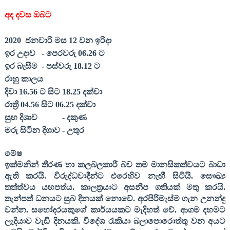
අද දවස ඔබට
20
20
ජනවාරි මස
12
වන ඉරිදා
ඉර උදාව
- පෙරවරු 06.
26
ට
ඉර බැසීම
- පස්වරු 18.
12
ට
රාහු කාලය
දිවා 16.
56
ට සිට 18.
25
දක්වා
රාත්‍රී 04.
56
සිට 06.
25
දක්වා
සුභ දිශාව
- දකුණ
මරු සිටින දිශාව - උතුර
මේෂ
ඉක්මනින් තීරණ හා කලබලකාරී බව තම මානසිකත්වයට බාධා
ඇති කරයි. විරුද්ධවාදීන්ට එරෙහිව නැඟී සිටියි. සෞඛ්‍ය
තත්ත්වය යහපත්ය. කාලත්‍රයාට අසනීප ගතියක් මතු කරයි.
තැන්පත් ධනයට සුබ දිනයක් නොවේ. අරපිරිමැස්ම ගැන උනන්දු
වන්න. සහෝදරයකුගේ කාර්යයකට මැදිහත් වේ. ආගම දහමට
ලැදියාව වැඩි දිනයකි. විදේශ රැකියා බලාපොරොත්තු වන අයට