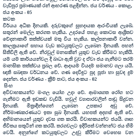
වැඩිපුර ප්‍රමාණයක් රන් ආභරණ පළඳින්න. ජය වර්ණය - කොළ
,
ජය අංකය -
05
කටක
වීර්යය අධික දිනයකි. දරුවකුගේ සුභදායක ආරංචියක් ලැබේ.
සතුරන් මෙල්ල කරගත හැකිය. උදරයේ පහළ කොටස ආශ්‍රිතව
වේදනාකාරී තත්ත්වයක් මතු විය හැකිය. කල්පනාකාරී වන්න.
කාලත්‍රයාගේ සහාය වැඩ කටයුතුවලට ලැබෙන දිනයකි. පහන්
සිතිවිලි ඇති වේ. නිරවුල් මනසකින් යුතුව වැඩ කිරීමට හැකියි.
යම් යම් කාර්යයන්වල දී බාධා ඇති වුව ද ඒවා ජය ගැනීමට තරම්
මානසික තත්ත්වය ප්‍රබල වේ. ආදායම් වියදම් සමානව ගලා යයි.
ඥාති සබඳතා වර්ධනය වේ. ගණ දෙවිඳුට පුද පූජා හා සුවඳ දුම්
දෙන්න. ජය වර්ණය - ක්‍රීම් පාට
,
ජය අංකය -
02
සිංහ
අවිවාහකයන්ට මංගල යෝග උදා වේ. ආමාශගත රෝග හට
ගැනීමට ඇති ඉඩකඩ වැඩියි. හවුල් ව්‍යාපාරවලින් පාඩු සිදුවන
දිනයකි. මිත්‍රාදීන්ගෙන් ලැබෙන උපකාර අඩු වේ.
නිර්මාණකරණයට ඉතා සුබ දිනයකි. යහපත් අදහස් ඇති වේ.
අභිමානයෙන් යුතුව දවස ගත කරයි. විවාහකයන්ට ජය‍යි. ගෘහ
ජීවිතය සතුටින් ගත කරයි. තරගවලට ඉදිරිපත් වන්නන්ට ජය හිමි
වෙයි. අනුන්ගේ කටයුතුවලට උදවු කිරීමට වෙහෙස වන