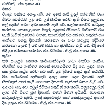
රන්වන්
,
ජය අංකය -
03
මකර
වියදම් පක්ෂය ඉහළ යයි. තම අතේ ඇති මුදල් ඉක්මනින් වැය
වීමට අවස්ථාව උදා වේ. උෂ්ණාධික රෝග ඇති වීමට පුලුවන.
ලේ ඥාතීන් සමඟ අමනාපකම් ඇති වේ. කල්පනාකාරීව කටයුතු
කරන්න. නොගැළපෙන මිතුරු ඇසුරක් ජීවිතයට බාධාකාරී විය
හැකි බැවින් ප්‍රවේශම් වන්න. තරගවලින් ජය අත් වේ. සතුරන් ජය
ගැනීමට පහසු දිනයකි. කරගෙන ආ වැඩ කටයුතු ඉදිරියට
කරගෙන යෑමේ දී යම් යම් බාධා හා අවහිරතා වැඩි වේ. මිදි හෝ
මිදි යුෂ පරිත්‍යාග කරන්න. ජය වර්ණය - නිල්
,
ජය අංකය -
08
.
කුම්භ
තම සැලසුම් සහගත කාර්යයන්වලට බාධා මතුවිය හැකිය.
ඒවායින් ජය ගැනීමට තරමක් වෙහෙසීමට සිදු වේ. උගුර
,
කන
සහ මුඛය ආශ්‍රිත රෝග හට ගනී. යුග දිවියේ සතුට ඈත් කරවයි.
පිය පාර්ශවයේ ඥාතියකුට අපල ගෙන දෙන දිනයකි. ඥාති
හිතවතුන් අතර කැපී පෙනෙන දිනයකි. තැන්පත් ධනය වැඩි වේ.
ආදායම සරු වේ. පවුල් ජීවිතය සතුටින් ගත කරයි. ගනුදෙනුවලින්
ලාභ හිමි වීමට සුබ දිනයකි. ගමන් බිමන් අධිකයි. අධ්‍යාපන
කටයුතුවලට සුබයි. උදේ කපුටෙකුට හෝ කොවුලෙකුට ආහාර
දිය යුතුය. ජය වර්ණය - නිල්
,
ජය අංකය -
06