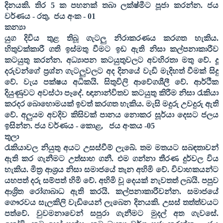
දිනයකි. තිර
5
ක පහනක් තබා ලක්ෂ්මීට පූජා කරන්න. ජය
වර්ණය - රතු
,
ජය අංක -
01
කන්‍යා
යුග දිවිය තුළ තිබූ ගැටලු නිරාකරණය කරගත හැකිය.
හිතුවක්කාරී ගති ඉස්මතු වීමට ඉඩ ඇති නිසා කල්පනාකාරීව
කටයුතු කරන්න. අධ්‍යාපන කටයුතුවලට අවහිරතා මතු වේ. දූ
දරුවන්ගේ ප්‍රශ්න ගැටලුවලට අද දිනයේ වැඩි මැදිහත් වීමක් සිදු
වේ. වැය පක්ෂය අධිකයි. සිතුවිලි ආවේගශීලී වේ. ආර්ථික
දියුණුවට අවස්ථා පෑදේ. ඥානාන්විතව කටයුතු කිරීම නිසා රැකියා
කරදර බොහොමයක් ඉවත් කරගත හැකිය. මැසි මදුරු උවදුරු ඇති
වේ. අලුයම අවදිව කිසිවක් පානය නොකර සූර්යා දෙසට ජලය
ඉසින්න. ජය වර්ණය - කොළ
,
ජය අංකය -
05
තුලා
රැකියාවල නියුතු අයට උසස්වීම් ලැබේ. තම මතයට සබඳතාවන්
ඇති කර ගැනීමට උත්සාහ ගනී. එම ගන්නා තීරණ දුර්වල විය
හැකිය. මිත්‍ර ආශ්‍රය නිසා සමාජයේ තැන අහිමි වේ. විවාහකයන්ට
යහපත් දරු සම්පත් හිමි වේ. අහිමි වූ දෙයක් නැවතත් ලබයි. පපුව
ආශ්‍රිත රෝගාබාධ ඇති කරයි. කල්පනාකාරීවන්න. සමාජයේ
ගෞරවය සැලකිලි වැඩියෙන් ලැබෙන දිනයකි. උසස් තත්ත්වයට
පත්වේ. වුවමනාවෙන් සපුරා ගැනීමට මුදල් අත ගැවසේ.