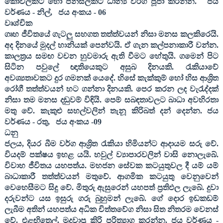
කෝවිලකට හෝ පන්සලකට ධාන්‍ය වර්ග පූජා කරන්න.
ජය
වර්ණය - නිල්
,
ජය අංකය -
06
වෘශ්චික
ගෘහ ජීවිතයේ ගැටලු සහගත තත්ත්වයන් නිසා මනස කලකිරෙයි.
අද දිනයේ මුදල් හානියක් පෙන්වයි. ඒ ගැන කල්පනාකාරී වන්න.
කාලත්‍රය සමඟ වචන හුවමාරු ඇති වීමට හේතුයි. ගමෙන් පිට
සිටින පවුලේ ඥාතියෙකුට අසුබ දිනයකි. රැකියාවේ
අවශ්‍යතාවකට දුර ගමනක් යෙදේ. හිසේ කැක්කුම් හෝ හිස ආශ්‍රිත
රෝගී තත්ත්වයන් හට ගන්නා දිනයකි. පෙර කරන ලද වැරැද්දක්
නිසා තම මනස දඬුවම් විඳියි. පෙම් සබඳතාවලට බාධා අවහිරතා
මතු වේ. කැකුළු සහල්වලින් තැනූ කිරිබත් දන් දෙන්න. ජය
වර්ණය - රතු
,
ජය අංකය -
09
ධනු
ජලය
,
දියර බීම වර්ග ආශ්‍රිත රැකියා හිමියන්ට ආදායම සරු වේ.
වියදම් පක්ෂය ඉහළ යයි. හවුල් ව්‍යාපාරවලින් වාසි නොලැබේ.
විවාහ ජීවිතය යහපත්ය. මහජන සේවක කටයුතුවල දී යම් යම්
බාධාකාරී තත්ත්වයන් මතුවේ. ආගමික කටයුතු වෙනුවෙන්
වෙහෙසීමට සිදු වේ. මිතුරු ඇසුරෙන් යහපත් ප්‍රතිඵල ලැබේ. දුවා
දරුවන්ට යස ඉසුරු ගරු බුහුමන් ලැබේ. ගේ දොර ඉඩකඩම්
ලැබීම අතින් යහපත්ය අධික චිත්තවේග නිසා සිත නිතරම වෙනස්
වේ. එළඟිතෙල්
,
මුදවාපු කිරි පරිත්‍යාග කරන්න. ජය වර්ණය -