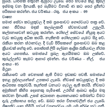
සුබයි. ධාර්මික මිතුරන් ඇසුරට ලැබේ. පෙර භවයේ කළ කුසල්
ඉස්මතු වන දිනයකි. ඉර බැසීමට විනාඩි
45
කට පෙර දුගීන්ට
පරිත්‍යාග කරන්න. ජය වර්ණය - රතු
,
ජය අංකය
-
09
වෘෂභ
සමාජ සේවා කටයුතුවල දී තම ප්‍රශංසාවට ගෞරවයට පාත්‍ර වේ.
ගෘහ ජීවිතය මඳක් කලබලකාරී ස්වභාවයක් උසුලයි.
කල්පනාවෙන් කටයුතු කරන්න. රෝහල් සේවයේ නියුතු අයට
වැඩ කටයුතු අධික කරයි. නැතිනම් රෝහලකට යෑමට සිදු වේ.
රැකියා කරන ස්ථානවල දී වැඩි පිරිසකගේ ප්‍රශංසාවට ඔබ කළ
ක්‍රියාවක් හේතු වේ. පොත්පත් ලිපි ලේඛන ආශ්‍රිත රැකියාවල නිරත
අයට යහපත්ය. සමාජයේ ප්‍රබල ඇගයීමකට ඔබ ලක්වේ.
කුරුල්ලන්ට කෑමට ආහාර දමන්න. ජය වර්ණය - නිල්
,
ජය
අංකය -
05
මිථුන
රැකියාවේ යම් වෙනසක් ඇති වීමට ඉඩකඩ පවතී. සමාජයේ
ඉහළ පුද්ගලයන්ගේ උපකාර ලැබේ. නිවසේ කටයුතුවල දී තම
ආධිපත්‍ය පතුරවයි. තැන්පත් ධනයට ගැටලු ඇති කරයි. නිවසට
අමුත්තන් කිහිප දෙනෙකු පැමිණේ. උරහිස් ආබාධ ආදිය මතු
කරවන දිනයකි. උසස් අධ්‍යාපන ආයතනයකට සම්බන්ධ වීමට
දැරූ උත්සාහය සඵල වේ. ඔබට තරග විභාගවලින් ජය ලැබේ.
ශිෂ්‍යත්ව ලාභ හිමියි. හවුල් ව්‍යාපාරවල යම් යම් අර්බුද හට ගනී.