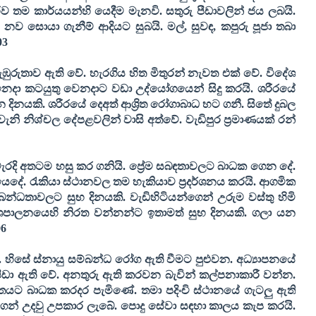
ීව තම කාර්යයන්හි යෙදීම මැනවි. සතුරු පීඩාවලින් ජය ලබයි.
. නව සොයා ගැනීම් ආදියට සුබයි. මල්
,
සුවඳ
,
කපුරු පූජා තබා
03
ඹුරුතාව ඇති වේ. හැරගිය හිත මිතුරන් නැවත එක් වේ. විදේශ
ිනෙදා කටයුතු වෙනදාට වඩා උද්යෝගයෙන් සිදු කරයි. ශරීරයේ
ිනයකි. ශරීරයේ දෙඅත් ආශ්‍රිත රෝගාබාධ හට ගනී. සිතේ දුබල
නි නිශ්චල දේපළවලින් වාසි අත්වේ. වැඩිපුර ප්‍රමාණයක් රන්
රදි අතටම හසු කර ගනියි. ප්‍රේම සබඳතාවලට බාධක ගෙන දේ.
යෙදේ. රැකියා ස්ථානවල තම හැකියාව ප්‍රදර්ශනය කරයි. ආගමික
න්ධතාවලට සුභ දිනයකි. වැඩිහිටියන්ගෙන් උරුම වස්තු හිමි
පාලනයෙහි නිරත වන්නන්ට ඉතාමත් සුභ දිනයකි. ගලා යන
6
හිසේ ස්නායු සම්බන්ධ රෝග ඇති වීමට පුළුවන. අධ්‍යාපනයේ
ීඩා ඇති වේ. අනතුරු ඇති කරවන බැවින් කල්පනාකාරී වන්න.
තයට බාධක කරදර පැමිණේ. තමා පදිංචි ස්ථානයේ ගැටලු ඇති
න්ගෙන් උදවු උපකාර ලැබේ. පොදු සේවා සඳහා කාලය කැප කරයි.