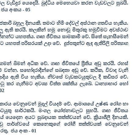
 වැඩිදුර යෙදෙයි. බුද්ධිය මෙහෙයවා කරන වැඩවලට සුබයි.
ජය අංකය -
05
ාජකාරි බහුල දිනයකි. තමාට හිමි දේවල් අස්ථාන ගතවිය හැකිය.
 ඇති කරයි. කලකින් හමු නොවූ මිතුරකු හමුවීමට අවස්ථාව
්නන්ට යහපත්ය. ගෘහ ජීවිතය සාමකාමී වේ. සිතේ සැනසීමෙන්
්ට යහපත් පරිසරයක් උදා වේ.
දුප්පතුන්ට ඇඳ ඇතිරිලි පරිත්‍යාග
ගමන් බිමන් අධික වේ. ගෘහ ජීවිතයේ ප්‍රීතිය අඩු කරයි. රහස්
ේශම් වන්න. සහෝදරාදීන්ගේ සබඳතා අඩු වේ. කථික
,
විවාද වැනි
ආදිය ඇති විය හැකිය. නිවසේ වැඩකටයුතුවල දී කඩිසර වේ.
 කර ගැනීමට අවශ්‍ය චිත්ත ශක්තිය ලැබේ. ධාන්‍යාහාර හෝ
02
ාරය වෙනුවෙන් මුදල් වියදම් වේ. ආමාශයේ උෂ්ණ රෝග හා
 කටයුතු සාර්ථකයි. මංගල යෝජනාවලට සුභයි. ගෘහ ජීවිතය
ේ යෙදෙන අයට සුබදායක තත්ත්වයන් වේ. ක්‍රියාශීලී දිනයකි.
ු පාර්ශ්වයේ කෙනෙකුගේ රෝගී තත්ත්වයක් වෙනුවෙන්
රතු
,
ජය අංක -
01