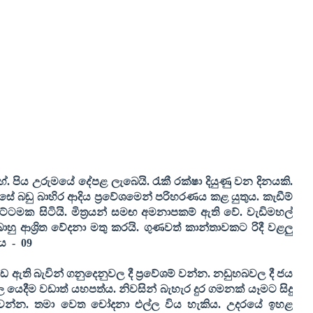
 පිය උරුමයේ දේපළ ලැබෙයි. රැකී රක්ෂා දියුණු වන දිනයකි.
ේ බඩු බාහිර ආදිය ප්‍රවේශමෙන් පරිහරණය කළ යුතුය. කැඩීම්
මට්ටමක සිටියි. මිත්‍රයන් සමඟ අමනාපකම් ඇති වේ. වැඩිමහල්
බාහු ආශ්‍රිත වේදනා මතු කරයි. ගුණවත් කාන්තාවකට රිදී වළලු
ය
-
09
ඩ ඇති බැවින් ගනුදෙනුවල දී ප්‍රවේශම් වන්න. නඩුහබවල දී ජය
 යෙදීම වඩාත් යහපත්ය. නිවසින් බැහැර දුර ගමනක් යෑමට සිදු
් වන්න. තමා වෙත චෝදනා එල්ල විය හැකිය. උදරයේ ඉහළ