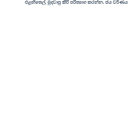
එළඟිතෙල්
,
මුදවාපු කිරි පරිත්‍යාග කරන්න
.
ජය වර්ණය