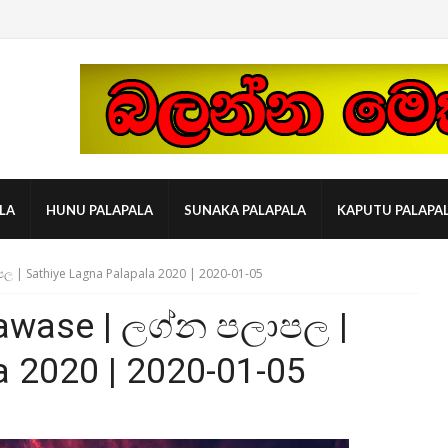
LA
HUNU PALAPALA
SUNAKA PALAPALA
KAPUTU PALAPA
ල | Sathiye Lagna Palapala 2020 | 2020-01-05
awase | ලග්න පලාපල |
a 2020 | 2020-01-05