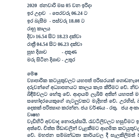
20
20
ජනවාරි මස 0
5
වන ඉරිදා
ඉර උදාව
- පෙරවරු 06.
24
ට
ඉර බැසීම
- පස්වරු 18.
08
ට
රාහු කාලය
දිවා 16.
54
සිට 18.
23
දක්වා
රාත්‍රී 04.
54
සිට 06.
23
දක්වා
සුභ දිශාව
- දකුණ
මරු සිටින දිශාව - උතුර
මේෂ
ව්‍යාපාරික කටයුතුවලට යහපත් පරිසරයක් ගොඩනැඟේ.
දරුවන්ගේ අධ්‍යාපනයට කාලය කැප කිරීමට වේ. නිවස
බිඳීම්වලට හේතු වේ. ආදායම් ලැබීම් අතින් යහපත් 
සහෝදරයෙකුගේ ගැටලුවකට මැදිහත් වේ. උරහිස්
,
දෙකක් පරිත්‍යාග කරන්න. ජය වර්ණය - රතු
,
ජය අංක
වෘෂභ
වැඩිහිටි අවවාද නොරුස්සයි. රැවටිලිවලට හසුවීමට ඉ
අත්වේ. චිත්ත පීඩාවලින් වැළකීමට ආගමික කටයුතුවල
වේ. මහජන සම්බන්ධතා කාර්යවල දී සැලකිලිමත