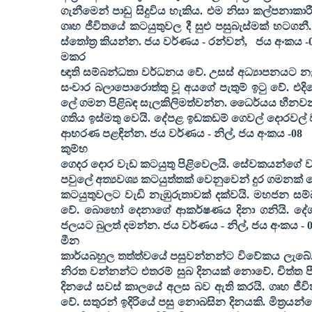
ගැනීමෙන් පාඩු සිදුවිය හැකිය. එම නිසා කල්පනාකාර
ගෘහ ජීවිතයේ කටයුතුවල දී සුළු පසුබැස්මක් හටගනී
ස්තෝත්‍ර කියන්න. ජය වර්ණය - රන්වන්
,
ජය අංකය -
මකර
ඥාති සම්බන්ධතා වර්ධනය වේ. උසස් අධ්‍යාපනයට නැ
සංචාර බලාපොරොත්තු වූ අයගේ පැතුම් ඉටු වේ. එද
ලේ ගමන පිළිබඳ සැලකිලිමත්වන්න. ධෛර්යය හීනවන ද
ගතිය ඉස්මතු වෙයි. දේපළ ඉඩකඩම් ගෙවල් දොරවල් වැ
ආභරණ පළඳින්න. ජය වර්ණය - නිල්
,
ජය අංකය -
08
කුම්භ
ගෙදර දොර වැඩ කටයුතු පිළිවෙලයි. සේවකයන්ගේ වැ
පවුලේ අත්‍යවශ්‍ය කටයුත්තක් වෙනුවෙන් දුර ගමනක් 
කටයුතුවලට වැඩි නැඹුරුතාවක් දක්වයි. මහජන සම්බ
වේ. බොහෝ දෙනාගේ ආකර්ෂණය දිනා ගනියි. දේශ
ජලයට බුලත් දමන්න. ජය වර්ණය - නිල්
,
ජය අංකය -
0
මීන
කාර්යබහුල තත්ත්වයේ පසුවන්නන්ට විවේකය ලැබේ. 
නිරත වන්නන්ට එතරම් සුබ දිනයක් නොවේ. චිත්ත ප
දිනයේ සවස් කාලයේ අලස බව ඇති කරයි. ගෘහ ජීවි
වේ. සතුරන් ඉදිරියේ පසු නොබසින දිනයකි. මිත්‍රය