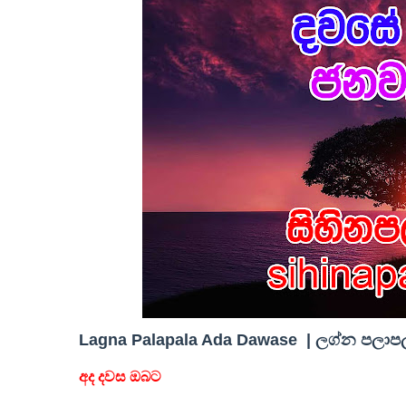
Lagna Palapala Ada Dawase | ලග්න පලාපල 
අද දවස ඔබට