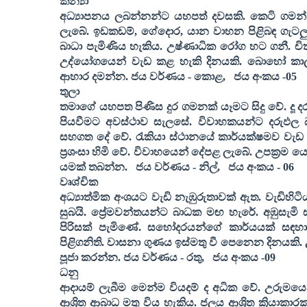
කන්‍යා
අධ්‍යාපනය ලබන්නන්ට යහපත් දවසකි. කෙටි ගමන් 
ලැබේ. ඉඩකඩම්
,
ගේදොර
,
යාන වාහන පිළිබඳ ගැටලු
බාධා පැමිණිය හැකිය. උෂ්ණාධික රෝග හට ගනී. චි
උද්යෝගයෙන් වැඩ කළ හැකි දිනයකි. බොහෝ කාලයක
ආහාර දමන්න. ජය වර්ණය - කොළ
,
ජය අංකය -
05
තුලා
තමාගේ යහපත පිණිස දුර ගමනක් යෑමට සිදු වේ. දූ දර
පියවීමට අවස්ථාව සැලසේ. විවාහකයන්ට දරුඵල 
සහගත දේ වේ. රැකියා ස්ථානයේ කාර්යක්ෂමව වැඩ ක
ප්‍රශංසා හිමි වේ. විවාහයෙන් දේපළ ලැබේ. උපක්‍රම ය
යමක් තබන්න.
ජය වර්ණය - නිල්
,
ජය අංකය -
06
වෘශ්චික
අධ්‍යාත්මික අංශයට වැඩි නැඹුරුතාවක් ඇත. වැඩිහ
සුබයි. ප්‍රේමවන්තයන්ට බාධක මඟ හැරේ. අඹුසැමි
පිරිසක් පැමිණේ. සහෝදරයන්ගේ කාර්යයක් සඳ
පිළිගනිති. වාසනා ගුණය ඉස්මතු වී පෙනෙන දිනයකි. උසස
පූජා කරන්න. ජය වර්ණය - රතු
,
ජය අංකය -
09
ධනු
ආදායම් ලැබීම මෙන්ම වියදම් ද අධික වේ. උරුම
ආශ්‍රිත ආබාධ මතු විය හැකිය. ජලය ආශ්‍රිත ක්‍රියාක