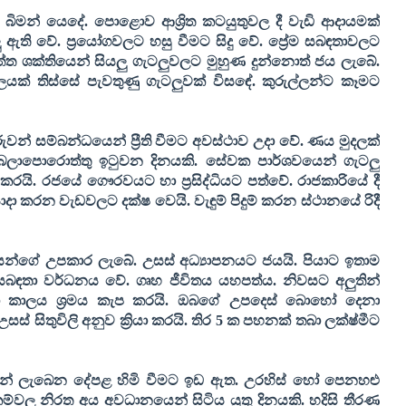
බිමන් යෙදේ. පොළොව ආශ්‍රිත කටයුතුවල දී වැඩි ආදායමක්
 ඇති වේ. ප්‍රයෝගවලට හසු වීමට සිදු වේ. ප්‍රේම සබඳතාවලට
ත්ත ශක්තියෙන් සියලු ගැටලුවලට මුහුණ දුන්නොත් ජය ලැබේ.
් තිස්සේ පැවතුණු ගැටලුවක් විසඳේ. කුරුල්ලන්ට කෑමට
ුවන් සම්බන්ධයෙන් ප්‍රීති වීමට අවස්ථාව උදා වේ. ණය මුදලක්
බලාපොරොත්තු ඉටුවන දිනයකි. සේවක පාර්ශවයෙන් ගැටලු
රයි. රජයේ ගෞරවයට හා ප්‍රසිද්ධියට පත්වේ. රාජකාරියේ දී
ොදා කරන වැඩවලට දක්ෂ වෙයි. වැඳුම් පිදුම් කරන ස්ථානයේ රිදී
ිටියන්ගේ උපකාර ලැබේ. උසස් අධ්‍යාපනයට ජයයි. පියාට ඉතාම
 සබඳතා වර්ධනය වේ. ගෘහ ජීවිතය යහපත්ය. නිවසට අලුතින්
හා කාලය ශ්‍රමය කැප කරයි. ඔබගේ උපදෙස් බොහෝ දෙනා
් සිතුවිලි අනුව ක්‍රියා කරයි. තිර
5
ක පහනක් තබා ලක්ෂ්මීට
යෙන් ලැබෙන දේපළ හිමි වීමට ඉඩ ඇත. උරහිස් හෝ පෙනහළු
ාරකම්වල නිරත අය අවධාන‍යෙන් සිටිය යුතු දිනයකි. හදිසි තීරණ