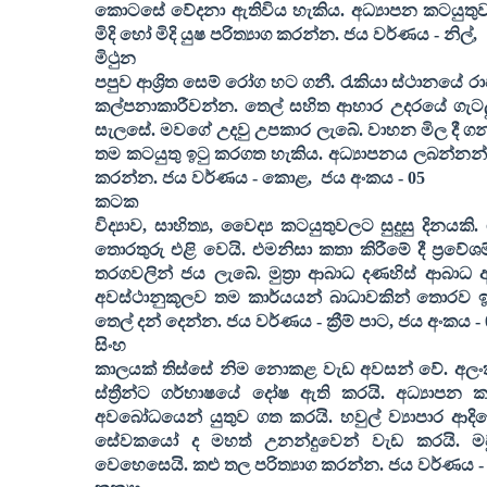
කොටසේ වේදනා ඇතිවිය හැකිය. අධ්‍යාපන කටයුතුවල
මිදි හෝ මිදි යුෂ පරිත්‍යාග කරන්න. ජය වර්ණය - නිල්
,
මිථුන
පපුව ආශ්‍රිත සෙම් රෝග හට ගනී. රැකියා ස්ථානයේ ර
කල්පනාකාරීවන්න. තෙල් සහිත ආහාර උදරයේ ගැටලු
සැලසේ. මවගේ උදවු උපකාර ලැබේ. වාහන මිල දී ගන
තම කටයුතු ඉටු කරගත හැකිය. අධ්‍යාපනය ලබන්නන
කරන්න. ජය වර්ණය - කොළ
,
ජය අංකය -
05
කටක
විද්‍යාව
,
සාහිත්‍ය
,
වෛද්‍ය කටයුතුවලට සුදුසු දිනයකි. 
තොරතුරු එළි වෙයි. එමනිසා කතා කිරීමේ දී ප්‍රව
තරගවලින් ජය ලැබේ. මුත්‍රා ආබාධ දණහිස් ආබාධ 
අවස්ථානුකූලව තම කාර්යයන් බාධාවකින් තොරව ඉටු
තෙල් දන් දෙන්න. ජය වර්ණය - ක්‍රීම් පාට
,
ජය අංකය -
සිංහ
කාලයක් තිස්සේ නිම නොකළ වැඩ අවසන් වේ. අලංක
ස්ත්‍රීන්ට ගර්භාෂයේ දෝෂ ඇති කරයි. අධ්‍යාපන
අවබෝධයෙන් යුතුව ගත කරයි. හවුල් ව්‍යාපාර ආදිය
සේවකයෝ ද මහත් උනන්දුවෙන් වැඩ කරයි. මව
වෙහෙසෙයි. කළු තල පරිත්‍යාග කරන්න. ජය වර්ණය - 