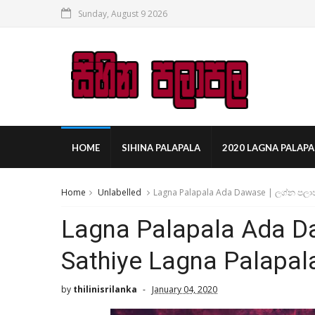
Sunday, August 9 2026
HOME
SIHINA PALAPALA
2020 LAGNA PALAPA
Home
Unlabelled
Lagna Palapala Ada Dawase | ලග්න පලාප
Lagna Palapala Ada D
Sathiye Lagna Palapal
by
thilinisrilanka
January 04, 2020