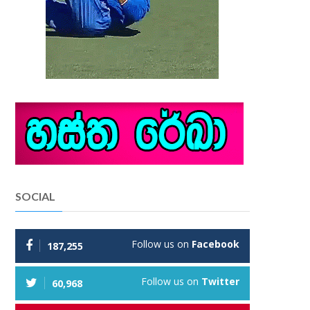
SOCIAL
Follow us on
Facebook
187,255
Follow us on
Twitter
60,968