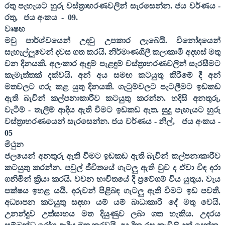
රතු පැහැයට හුරු වස්ත්‍රාභරණවලින් සැරසෙන්න. ජය වර්ණය -
රතු
,
ජය අංකය
-
09
.
වෘෂභ
මවු පාර්ශ්වයෙන් උදවු උපකාර ලැබෙයි. විනෝදයෙන්
සැහැල්ලුවෙන් දවස ගත කරයි. නිර්මාණශීලී කලාකාමී අදහස් මතු
වන දිනයකි. අලංකාර ඇඳුම් පැළඳුම් වස්ත්‍රාභරණවලින් සැරසීමට
කැමැත්තක් දක්වයි. අන් අය සමඟ කටයුතු කිරීමේ දී අන්
මතවලට ගරු කළ යුතු දිනයකි. ගැටුම්වලට පැටලීමට ඉඩකඩ
ඇති බැවින් කල්පනාකාරීව කටයුතු කරන්න. හදිසි අනතුරු
,
වැටීම් - තැලීම් ආදිය ඇති වීමට ඉඩකඩ ඇත. සුදු පැහැයට හුරු
වස්ත්‍රාභරණයෙන් සැරසෙන්න. ජය වර්ණය - නිල්
,
ජය අංකය -
05
මිථුන
ජලයෙන් අනතුරු ඇති වීමට ඉඩකඩ ඇති බැවින් කල්පනාකාරීව
කටයුතු කරන්න. පවුල් ජීවිතයේ ගැටලු ඇති වුව ද ඒවා විඳ දරා
ගනිමින් ක්‍රියා කරයි. වචන භාවිතයේ දී ප්‍රවේශම් විය යුතුය. වැය
පක්ෂය ඉහළ යයි. දරුවන් පිළිබඳ ගැටලු ඇති වීමට ඉඩ පවතී.
අධ්‍යාපන කටයුතු සඳහා යම් යම් බාධාකාරී දේ මතු වෙයි.
උනන්දුව උත්සාහය මත දියුණුව ලබා ගත හැකිය. උදරය