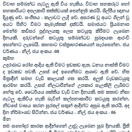
විවාහ සම්බන්ධ ගැටලු ඇති විය හැකිය. විවාහ සහකරුට හෝ
සහකාරියට අපලකාරි තත්ත්වයක් පෙන්නුම් කරයි. ශිල්පීය ඥානය
දියුණු වේ. සංගීතය - කලාවට ලැදි වේ. අසරණ වූ අයට ගිලන් වූ
අයට පිහිට වීමට කැමැත්තක් දක්වයි. සමාජයට ප්‍රියමනාප
මෙන්ම කඩිසර පුද්ගලයකු ලෙස කටයුතු කිරීමට ලැබෙන
දිනයකි. දරුවන්ගේ කටයුතු සම්බන්ධව සුබදායක ආරංචි
අසන්නට ලැබෙයි. කහපාට වස්ත්‍රාභරණයෙන් සැරසෙන්න. ජය
වර්ණය - නිල්
,
ජය අංකය -
08
කුම්භ
උදරාබාධ රෝග ආදිය ඇති වීමට ඉඩකඩ ඇත. ධනය නාස්ති වීමට
ද ඉඩකඩ පවතී. උසස් දේ ඉගෙනීමට ආශාව ඇති වේ. හිත
මිත්‍රාදීන් සමඟ වැඩි කාලයක් ගත කරයි. අලුත් වැඩකටයුතු
ආරම්භ කරයි. උසස් නිලධාරීන්ගේ උපකාර සැලකිලි ලැබීමට
හේතු වේ. ධෛර්යය ශක්තිය වැඩි වන දිනයකි. තම කතාව නිසා
ගැටලු ඇතිවිය හැකි බැවින් කල්පනාකාරීව කටයුතු කරන්න.
නිවසේ වාසය කරන සුරතල් සතුන් ආදීන්ට අසුබ ඇති කරයි. අද
දින නිර්මාංශව සිටින්න. ජය වර්ණය - නිල්
,
ජය අංකය -
06
මීන
තම සහෝදර කාරක ආදීන්ගෙන් උදවු ලැබෙන සුබ දිනයකි. ප්‍රීති