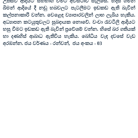
උත්සව ආදියට සහභාගී වීමට අවස්ථාව සැලසේ. හදිසි ගමන්
බිමන් ආදියේ දී නඩු හබවලට පැටලීමට ඉඩකඩ ඇති බැවින්
කල්පනාකාරී වන්න. වෙළෙඳ ව්‍යාපාරවලින් ලාභ ලැබිය හැකිය.
අධ්‍යාපන කටයුතුවලට සුබදායක නොවේ. වංචා රැවටිලි ආදියට
හසු වීමට ඉඩකඩ ඇති බැවින් ප්‍රවේශම් වන්න. හිසේ බර ගතියක්
හා දණහිස් ආබාධ ඇතිවිය හැකිය. බෝධිය වැඳ දවසේ වැඩ
අරඹන්න
.
ජය වර්ණය
-
රන්වන්
,
ජය අංකය
- 03