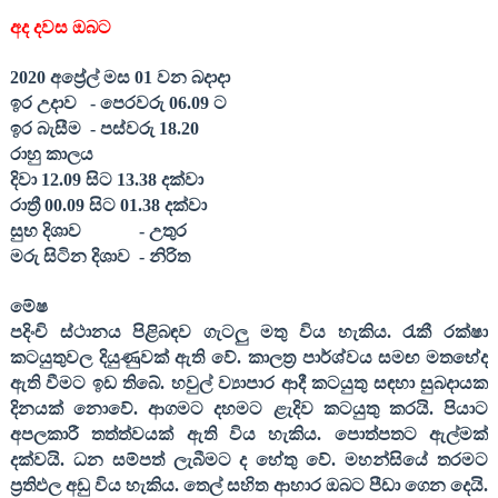
අද දවස ඔබට
20
20
අප්‍රේල් මස 0
1
වන බදාදා
ඉර උදාව
- පෙරවරු 0
6
.
09
ට
ඉර බැසීම
- පස්වරු 18.
20
රාහු කාලය
දිවා 1
2
.
09
සිට 13.
38
දක්වා
රාත්‍රී
00
.
09
සිට 01.
38
දක්වා
සුභ දිශාව
- උතුර
මරු සිටින දිශාව
- නිරිත
මේෂ
පදිංචි ස්ථානය පිළිබඳව ගැටලු මතු විය හැකිය. රැකී රක්ෂා
කටයුතුවල දියුණුවක් ඇති වේ. කාලත්‍ර පාර්ශ්වය සමඟ මතභේද
ඇති වීමට ඉඩ තිබේ. හවුල් ව්‍යාපාර ආදී කටයුතු සඳහා සුබදායක
දිනයක් නොවේ. ආගමට දහමට ළැදිව කටයුතු කරයි. පියාට
අපලකාරී තත්ත්වයක් ඇති විය හැකිය. පොත්පතට ඇල්මක්
දක්වයි. ධන සම්පත් ලැබීමට ද හේතු වේ. මහන්සියේ තරමට
ප්‍රතිඵල අඩු විය හැකිය. තෙල් සහිත ආහාර ඔබට පීඩා ගෙන දෙයි.