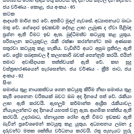
සම්බන්ධ රෝග ආදිය මතු කරවයි. අද දින රස කැවිලි දන් දෙන්න.
ජය වර්ණය - කොළ
,
ජය අංකය -
05
කටක
ආදායම් මාර්ග තර වේ. අතමිට මුදල් ගැවසේ. අධ්‍යාපනයට බාධා
මතු වේ. ගේදොර ඉඩකඩම් දේපළ ලාභ ලැබුණ ද ඒවා පිළිබඳ
ප්‍රශ්න ඇති වීමට ඉඩ ඇත. බුද්ධිමත්ව කටයුතු කළ යුතුය.
පරිපාලන කටයුතුවල රැකී රක්ෂා කරන්නන්ට තම අණසක
පතුරවා කටයුතු කළ හැකිය. වැඩිහිටි අයට අසුබ ප්‍රතිඵල ඇති
වේ. ප්‍රේම සබඳතාවල දී කලහකාරී බවක් පෙන්නුම් කරයි. එයින්
තමාට අවාසිදායක තත්ත්වයක් ඇති වේ. කහ සුදු
වස්ත්‍රාභරණයෙන් සැරසෙන්න. ජය වර්ණය - ක්‍රීම් පාට
,
ජය
අංකය -
02
සිංහ
සමාජය තුළ නායකත්වය ගෙන කටයුතු කිරීම නිසා සමාජය තුළ
කැපී පෙනෙන චරිතයක් බවට ඔබ අද දිනයේ පත් වේ. රැකියා
ලාභ ඇති කරවයි. ඇඟලුම් කර්මාන්ත ආශ්‍රිත රැකියාවල
නියැලෙන්නට අද දිනයේ යහපත් වනු ඇත. ආගමික භක්තිය ඇති
කරවයි. උදරාබාධ
,
ස්නායුගත රෝග ඇති වීමට ඉඩකඩ ඇති
බැවින් ප්‍රවේශමෙන් කටයුතු කළ යුතුය. අධ්‍යාපනය ලබන දූ
දරුවන්ට මතක ශක්තිය වර්ධනය කරවයි. රතු පැහැයට හුරු