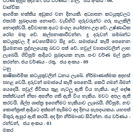
වර්ණ ඇඳුම් අඳින්න. ජය වර්ණය - නිල්
,
ජය අංකය -
06
.
වෘශ්චික
ආගමික භක්තිය අඩුකර වන දිනයකි. අධ්‍යාපන කටයුතුවලට
එතරම් සුබදායක නොවේ. වැඩිහිටි ගුරුවරුන්ට ගරු සැලකිලි
නොදක්වයි. අවිවාහක අයට මංගල යෝජනා උදා වේ. උෂ්ණාධික
රෝග මතු වේ. කල්පනාකාරීවන්න. දූ දරුවන් සම්බන්ධ
කටයුතුවල දී වෙහෙසීමට සිදු වේ. සමාජයේ කැපී පෙනෙන
ප්‍රියමනාප පුද්ගලයෙකු බවට පත් වේ. හවුල් ව්‍යාපාරවලින් ලාභ
ලැබෙයි. ගිවිසුම් ආදියට සුබදායක නැත. පංච වර්ණ මල් පූජා
කරන්න. ජය වර්ණය - රතු
,
ජය අංකය -
09
ධනු
කෘෂිකාර්මික කටයුතුවලින් ධනය ලැබේ. නිර්මාණාත්මක අදහස්
පහළ වෙයි. දරුවන් සමාජයේ කැපී පෙනෙයි. කෙටි ගමන් බිමන්
යෙදෙයි. පවුල් ජීවිතය තුළ ගැටලු ඇති විය හැකිය. ලේ දෝෂ
තත්ත්වයන් නිසා අසනීප ගති ඇති විය හැකිය. මවට අපල ඇති
කරවයි. ශිල්ප ශාස්ත්‍ර ඉගෙනීමට හැකියාව ලැබෙයි. ගිවිසුම්
,
නව
කොන්ත්‍රාත් ආදියට අත්සන් තැබීමට අද දිනය සැපදායකය. යහපත්
මිතුරු ඇසුර ඇති කරයි. අද දින නිර්මාංශව සිටින්න. ජය වර්ණය -
රන්වන්
,
ජය අංකය -
03
මකර