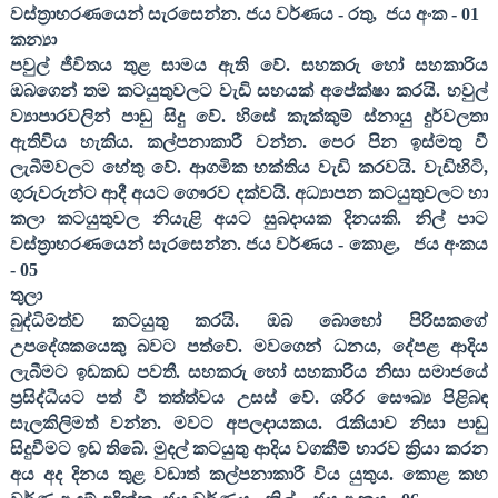
වස්ත්‍රාභරණයෙන් සැරසෙන්න. ජය වර්ණය - රතු
,
ජය අංක -
01
කන්‍යා
පවුල් ජීවිතය තුළ සාමය ඇති වේ. සහකරු හෝ සහකාරිය
ඔබගෙන් තම කටයුතුවලට වැඩි සහයක් අපේක්ෂා කරයි. හවුල්
ව්‍යාපාරවලින් පාඩු සිදු වේ. හිසේ කැක්කුම් ස්නායු දුර්වලතා
ඇතිවිය හැකිය. කල්පනාකාරී වන්න. පෙර පින ඉස්මතු වී
ලැබීම්වලට හේතු වේ. ආගමික භක්තිය වැඩි කරවයි. වැඩිහිටි
,
ගුරුවරුන්ට ආදී අයට ගෞරව දක්වයි. අධ්‍යාපන කටයුතුවලට හා
කලා කටයුතුවල නියැළි අයට සුබදායක දිනයකි. නිල් පාට
වස්ත්‍රාභරණයෙන් සැරසෙන්න. ජය වර්ණය - කොළ
,
ජය අංකය
-
05
තුලා
බුද්ධිමත්ව කටයුතු කරයි. ඔබ බොහෝ පිරිසකගේ
උපදේශකයෙකු බවට පත්වේ. මවගෙන් ධනය
,
දේපළ ආදිය
ලැබීමට ඉඩකඩ පවතී. සහකරු හෝ සහකාරිය නිසා සමාජයේ
ප්‍රසිද්ධියට පත් වී තත්ත්වය උසස් වේ. ශරීර සෞඛ්‍ය පිළිබඳ
සැලකිලිමත් වන්න. මවට අපලදායකය. රැකියාව නිසා පාඩු
සිදුවීමට ඉඩ තිබේ. මුදල් කටයුතු ආදිය වගකීම් භාරව ක්‍රියා කරන
අය අද දිනය තුළ වඩාත් කල්පනාකාරී විය යුතුය. කොළ කහ