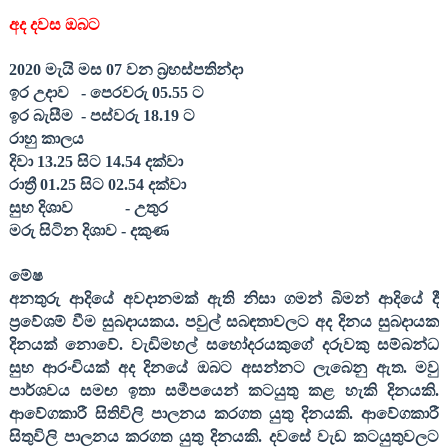
අද දවස ඔබට
20
20
මැයි මස 0
7
වන බ්‍රහස්පතින්දා
ඉර උදාව
- පෙරවරු 0
5
.
55
ට
ඉර බැසීම
- පස්වරු 1
8
.
19
ට
රාහු කාලය
දිවා 13.
25
සිට 1
4
.
54
දක්වා
රාත්‍රී 01.
25
සිට 0
2
.
54
දක්වා
සුභ දිශාව
- උතුර
මරු සිටින දිශාව - දකුණ
මේෂ
අනතුරු ආදියේ අවදානමක් ඇති නිසා ගමන් බිමන් ආදියේ දී
ප්‍රවේශම් වීම සුබදායකය. පවුල් සබඳතාවලට අද දිනය සුබදායක
දිනයක් නොවේ. වැඩිමහල් සහෝදරයකුගේ දරුවකු සම්බන්ධ
සුභ ආරංචියක් අද දින‍යේ ඔබට අසන්නට ලැබෙනු ඇත. මවු
පාර්ශවය සමඟ ඉතා සමීපයෙන් කටයුතු කළ හැකි දිනයකි.
ආවේගකාරී සිතිවිලි පාලනය කරගත යුතු දිනයකි. ආවේගකාරී
සිතුවිලි පාලනය කරගත යුතු දිනයකි. දවසේ වැඩ කටයුතුවලට