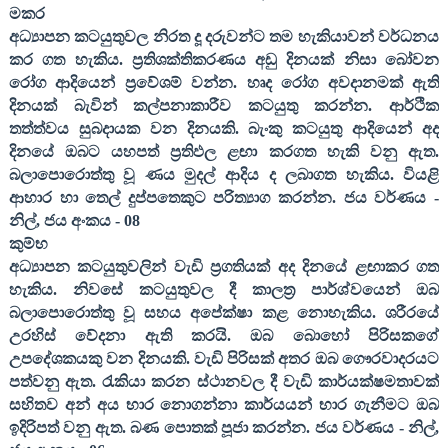
මකර
අධ්‍යාපන කටයුතුවල නිරත දූ දරුවන්ට තම හැකියාවන් වර්ධනය
කර ගත හැකිය. ප්‍රතිශක්තිකරණය අඩු දිනයක් නිසා බෝවන
රෝග ආදියෙන් ප්‍රවේශම් වන්න. හෘද රෝග අවදානමක් ඇති
දිනයක් බැවින් කල්පනාකාරීව කටයුතු කරන්න. ආර්ථික
තත්ත්වය සුබදායක වන දිනයකි. බැංකු කටයුතු ආදියෙන් අද
දිනයේ ඔබට යහපත් ප්‍රතිඵල ළඟා කරගත හැකි වනු ඇත.
බලාපොරොත්තු වූ ණය මුදල් ආදිය ද ලබාගත හැකිය. වියළි
ආහාර හා තෙල් දුප්පතෙකුට පරිත්‍යාග කරන්න. ජය වර්ණය -
නිල්
,
ජය අංකය -
08
කුම්භ
අධ්‍යාපන කටයුතුවලින් වැඩි ප්‍රගතියක් අද දිනයේ ළඟාකර ගත
හැකිය. නිවසේ කටයුතුවල දී කාලත්‍ර පාර්ශ්වයෙන් ඔබ
බලාපොරොත්තු වූ සහය අපේක්ෂා කළ නොහැකිය. ශරීරයේ
උරහිස් වේදනා ඇති කරයි. ඔබ බොහෝ පිරිසකගේ
උපදේශකයකු වන දිනයකි. වැඩි පිරිසක් අතර ඔබ ගෞරවාදරයට
පත්වනු ඇත. රැකියා කරන ස්ථානවල දී වැඩි කාර්යක්ෂමතාවක්
සහිතව අන් අය භාර නොගන්නා කාර්යයන් භාර ගැනීමට ඔබ
ඉදිරිපත් වනු ඇත. බණ පොතක් පූජා කරන්න. ජය වර්ණය - නිල්
,