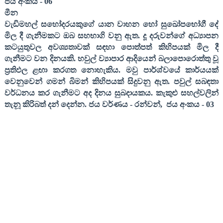
ජය අංකය -
06
මීන
වැඩිමහල් සහෝදරයකුගේ යාන වාහන හෝ සුඛෝපභෝගී දේ
මිල දී ගැනීමකට ඔබ සහභාගි වනු ඇත. දූ දරුවන්ගේ අධ්‍යාපන
කටයුතුවල අවශ්‍යතාවක් සඳහා පොත්පත් කිහිපයක් මිල දී
ගැනීමට වන දිනයකි. හවුල් ව්‍යාපාර ආදියෙන් බලාපොරොත්තු වූ
ප්‍රතිඵල ළඟා කරගත නොහැකිය. මවු පාර්ශ්වයේ කාර්යයක්
වෙනුවෙන් ගමන් බිමන් කිහිපයක් සිදුවනු ඇත. පවුල් සබඳතා
වර්ධනය කර ගැනීමට අද දිනය සුබදායකය. කැකුළු සහල්වලින්
තැනූ කිරිබත් දන් දෙන්න
.
ජය වර්ණය
-
රන්වන්
,
ජය අංකය
- 03