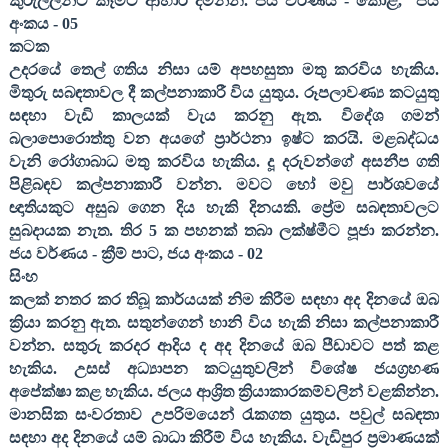
කුරුල්ලන්ට කෑමට ආහාර දමන්න. ජය වර්ණය - කොළ
,
ජය
අංකය -
05
කටක
උදරයේ තෙල් ගතිය නිසා යම් අපහසුතා මතු කරවිය හැකිය.
මිතුරු සබඳතාවල දී කල්පනාකාරී විය යුතුය. රූපලාවණ්‍ය කටයුතු
සඳහා වැඩි කාලයක් වැය කරනු ඇත. විදේශ ගමන්
බලාපොරොත්තු වන අයගේ ප්‍රාර්ථනා ඉෂ්ට කරයි. මළබද්ධය
වැනි රෝගාබාධ මතු කරවිය හැකිය. දූ දරුවන්ගේ අසනීප ගති
පිළිබඳව කල්පනාකාරී වන්න. මවට හෝ මවු පාර්ශවයේ
ඥාතියකුට අසුබ ගෙන දිය හැකි දිනයකි. ප්‍රේම සබඳතාවලට
සුබදායක නැත. තිර
5
ක පහනක් තබා ලක්ෂ්මීට පූජා කරන්න.
ජය වර්ණය - ක්‍රීම් පාට
,
ජය අංකය -
02
සිංහ
කලක් නතර කර තිබූ කාර්යයක් නිම කිරීම සඳහා අද දිනයේ ඔබ
ක්‍රියා කරනු ඇත. සතුන්ගෙන් හානි විය හැකි නිසා කල්පනාකාරී
වන්න. සතුරු කරදර ආදිය ද අද දිනයේ ඔබ පීඩාවට පත් කළ
හැකිය. උසස් අධ්‍යාපන කටයුතුවලින් විශේෂ ජයග්‍රහණ
අපේක්ෂා කළ හැකිය. ජලය ආශ්‍රිත ක්‍රියාකාරකම්වලින් වළකින්න.
මානසික සංවරතාව උපරිමයෙන් රැකගත යුතුය. පවුල් සබඳතා
සඳහා අද දිනයේ යම් බාධා කිරීම් විය හැකිය. වැඩිපුර ප්‍රමාණයක්