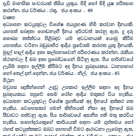
දැඩි මානසික සංවරයක් තිබිය යුතුය. මිදි හෝ මිදි යුෂ පරිත්‍යාග
කරන්න. ජය වර්ණය - රතු
,
ජය අංකය
-
09
වෘෂභ
අධ්‍යාපන කටයුතුවල විශේෂ ජයග්‍රහණ හිමි කරවන දිනයකි.
යහපත් සබඳතා ගොඩනැඟී දිනය අර්ථවත් කරනු ඇත. දූ දරු
සෞඛ්‍ය තත්ත්වය පිළිබඳව යම් අවධානයක් යොමු කිරීම
යහපත්ය. වටිනා බඩුබාහිර ආදිය ප්‍රවේශම් කරගත යුතු දිනයකි.
මුදල් හදල් ආදිය ඉතා කල්පනාවෙන් පරිහරණය කරන්න. රැකියා
ස්ථානවල දී ඔබ ඉතා ප්‍රබෝධයෙන් සිටිනු ඇත. පිය පාර්ශ්වයේ
ලැබීම් සඳහා ඉල්ලීම් කිරීමට අද දිනය සුබදායකය. ධාන්‍යාහාර
හෝ තෙල් දන් දෙන්න. ජය වර්ණය - නිල්
,
ජය අංකය -
05
මිථුන
මවුපස ඥාතීන්ගෙන් උදවු උපකාර ඉල්ලීම සඳහා අද දිනය
සුබදායකය. පපුවේ සෙම් රෝග ආදිය මතුකර විය හැකිය.
අධ්‍යාපන කටයුතුවල විශේෂ ප්‍රගතියක් අද දිනයේ අත්කර ගත
හැකිය. වෙහෙසකර ගමන් කිහිපයක් නිසා අද දිනයේ ඔබ
පීඩාවට පත්වනු ඇත. පිය පාර්ශවයේ අසනීප ගති මතු කරවිය
හැකිය. සහෝදරයකුගේ කාර්යයක් සඳහා යම් ගුප්තමය හෝ
රහස් කටයුත්තකට ඔබට සහභාගි වීමට ආරාධනා ලැබෙනු ඇත.