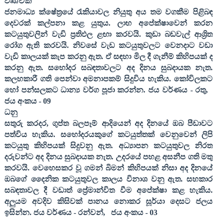
වෘශ්චික
ජනමාධ්‍ය ක්ෂේත්‍රයේ රැකියාවල නියුතු අය තම වගකීම පිළිබඳ
දෙවරක් කල්පනා කළ යුතුය. ලාභ අපේක්ෂාවෙන් කරන
කටයුතුවලින් වැඩි ප්‍රතිඵල ළඟා කරවයි. කුඩා බඩවැල් ආශ්‍රිත
රෝග ඇති කරවයි. නිවසේ වැඩ කටයුතුවලට වෙනදාට වඩා
වැඩි කාලයක් කැප කරනු ඇත. ඒ සඳහා මිල දී ගැනීම් කිහිපයක් ද
කරනු ඇත. සහෝදර සබඳතාවලට අද දිනය සුබදායක නැත.
කලහකාරී ගති පෙන්වා අමනාපකම් සිදුවිය හැකිය. කෝවිලකට
හෝ පන්සලකට ධාන්‍ය වර්ග පූජා කරන්න. ජය වර්ණය - රතු
,
ජය අංකය -
09
ධනු
සතුරු කරදර
,
ගුප්ත බලපෑම් ආදියෙන් අද දිනයේ ඔබ පීඩාවට
පත්විය හැකිය. සහෝදරයකුගේ කටයුත්තක් වෙනුවෙන් ලිපි
කටයුතු කිහිපයක් සිදුවනු ඇත. අධ්‍යාපන කටයුතුවල නිරත
දරුවන්ට අද දිනය සුබදායක නැත. උදරයේ පහළ අසනීප ගති මතු
කරවයි. වෙහෙසකර වූ ගමන් බිමන් කිහිපයක් නිසා අද දිනයේ
ඔබගේ දෛනික කටයුතුවල කාලය විනාශ වනු ඇත. සහකාර
සබඳතාවල දී වඩාත් ප්‍රේමාන්විත වීම අපේක්ෂා කළ හැකිය.
අලුයම අවදිව කිසිවක් පානය නොකර සූර්යා දෙසට ජලය
ඉසින්න. ජය වර්ණය - රන්වන්
,
ජය අංකය -
03