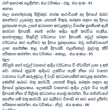
රන් ආභරණ පළඳින්න. ජය වර්ණය - රතු
,
ජය අංක -
01
කන්‍යා
බාල සහෝදරයකු පිළිබඳව නරක ආරංචියක් අද දිනයේ ඔබට
අසන්නට ලැබෙනු ඇත. යහපත් මිතුරු සබඳතා සඳහා අද දිනය
සුබදායක නැත. උසස් අධ්‍යාපන කටයුතුවල විශේෂ ප්‍රගතියක් ඇති
කරවන දිනයකි. සෙම් රෝග ආදිය ඇති කරවිය හැකිය.
ආගමානුකූල සිතුවිලි වර්ධනය වන දිනයකි. පවුල් සබඳතා
වර්ධනය කර ගැනීමට අද දිනය සුබදායකය. මවු පාර්ශ්වයෙන්
ලාභ අපේක්ෂා කළ හැකි දිනයකි. එළඟිතෙල්
,
මුදවාපු කිරි
පරිත්‍යාග කරන්න. ජය වර්ණය - කොළ
,
ජය අංකය -
05
තුලා
ගිවිසුම් හෝ හවුල් ව්‍යාපාර ආදිය වර්ධනය වී ඒවායින් ලාභ ද අත්
වේ. රජයේ දඬුවම් ආදියට ලක්විය හැකි නිසා රථ වාහන
ධාවනය වැනි කරුණුවල දී වැඩි අවධානයකින් කටයුතු කරන්න.
දණහිස් ආබාධ මතු කරවයි. යහපත් මිතුරු සබඳතා සඳහා අද
දිනයේ සුබදායකය. ලොතරැයි වාසනාව ආදිය උරුම විය හැකි
දිනයක් නිසා ඒ පිළිබඳ අවධානය යොමු කරන්න. පිය පාර්ශ්වයේ
අසනීප ගති මතු කරවයි. ඉර බැසීමට විනාඩි
45
කට පෙර දුගීන්ට
පරිත්‍යාග කරන්න. ජය වර්ණය - නිල්
,
ජය අංකය -
06