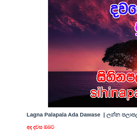
Lagna Palapala Ada Dawase | ලග්න පලාපල 
අද දවස ඔබට