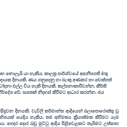
 නොලැබී යා හැකිය. කාලත්‍ර පාර්ශ්වයේ අසනීපගති මතු
ායක දිනයකි. ණය ගනුදෙනු හා බැංකු අණකර හා චෙක්පත්
චෝදනා එල්ල විය හැකි දිනයකි. කල්පනාකාරීවන්න. කීර්ති
 නිර්දේශ වේ. සතෙක් නිදහස් කිරීමට ආධාර කරන්න. ජය
 සිදුවන දිනයකි. වැවිලි කර්මාන්ත ආදියෙන් බලාපොරොත්තු වූ
ිපයක් යෙදිය හැකිය. තම අභිමතය ක්‍රියාත්මක කිරීමට යෑම
කය. ගෙදර දොර බඩු මුට්ටු ආදිය පිළිවෙළකට තැබීමට උත්සාහ