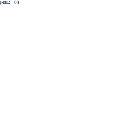
අංකය
- 03