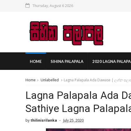
Thursday, August 6 2026
HOME
SIHINA PALAPALA
2020 LAGNA PALAPA
Home
Unlabelled
Lagna Palapala Ada Dawase | ලග්න පලාප
Lagna Palapala Ada D
Sathiye Lagna Palapal
by
thilinisrilanka
July 25, 2020