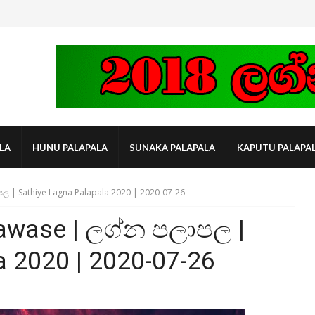
LA
HUNU PALAPALA
SUNAKA PALAPALA
KAPUTU PALAPA
ල | Sathiye Lagna Palapala 2020 | 2020-07-26
awase | ලග්න පලාපල |
a 2020 | 2020-07-26