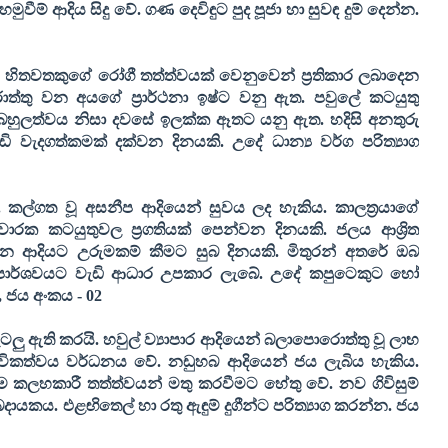
ීම් ආදිය සිදු වේ. ගණ දෙවිඳුට පුද පූජා හා සුවඳ දුම් දෙන්න.
. හිතවතකුගේ රෝගී තත්ත්වයක් වෙනුවෙන් ප්‍රතිකාර ලබාදෙන
තු වන අයගේ ප්‍රාර්ථනා ඉෂ්ට වනු ඇත. පවුලේ කටයුතු
බහුලත්වය නිසා දවසේ ඉලක්ක ඈතට යනු ඇත. හදිසි අනතුරු
ි වැදගත්කමක් දක්වන දිනයකි. උදේ ධාන්‍ය වර්ග පරිත්‍යාග
 කල්ගත වූ අසනීප ආදියෙන් සුවය ලද හැකිය. කාලත්‍රයාගේ
ාරක කටයුතුවල ප්‍රගතියක් පෙන්වන දිනයකි. ජලය ආශ්‍රිත
හන ආදියට උරුමකම් කීමට සුබ දිනයකි. මිතුරන් අතරේ ඔබ
 පාර්ශවයට වැඩි ආධාර උපකාර ලැබේ. උදේ කපුටෙකුට හෝ
,
ජය අංකය -
02
ු ඇති කරයි. හවුල් ව්‍යාපාර ආදියෙන් බලාපොරොත්තු වූ ලාභ
ුචිකත්වය වර්ධනය වේ. නඩුහබ ආදියෙන් ජය ලැබිය හැකිය.
ෑම කලහකාරී තත්ත්වයන් මතු කරවීමට හේතු වේ. නව ගිවිසුම්
දායකය. එළඟිතෙල් හා රතු ඇඳුම් දුගීන්ට පරිත්‍යාග කරන්න. ජය