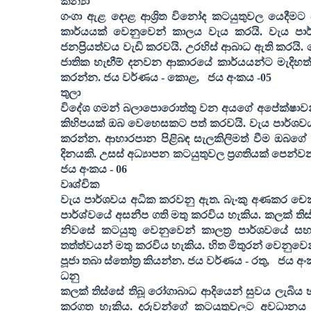
කන්‍යා
ගංගා ඇළ දොළ ආශ්‍රිත විනෝද කටයුතුවල යෙදීමට
කාර්යයක් වෙනුවෙන් කාලය වැය කරයි. වැය පා
ජනප්‍රියත්වය වැඩි කරවයි. උරහිස් ආබාධ ඇති කරයි.
ජාතික හැඟීම් දනවන ආකාරයේ කාර්යයන්ට මැදිහත් 
කරන්න. ජය වර්ණය - කොළ
,
ජය අංකය -
05
තුලා
විදේශ ගමන් බලාපොරොත්තු වන අයගේ අපේක්ෂාවන්
කිහිපයක් ඔබ වෙහෙසකට පත් කරවයි. වැය පාර්ශවය 
කරන්න. ආහාරපාන පිළිබඳ සැලකිලිමත් වීම ඔබගේ
දිනයකි. උසස් අධ්‍යාපන කටයුතුවල ප්‍රගතියක් පෙන්
ජය අංකය -
06
වෘශ්චික
වැය පාර්ශවය අධික කරවනු ඇත. බැංකු අණකර චෙක්පත්
පාර්ශ්වයේ අසනීප ගති මතු කරවිය හැකිය. කලක් තිස
නිවසේ කටයුතු වෙනුවෙන් කාලත්‍ර පාර්ශවයේ 
තත්ත්වයන් මතු කරවිය හැකිය. හිත මිතුරන් වෙනුවෙන්
පූජා තබා ස්තෝත්‍ර කියන්න. ජය වර්ණය - රතු
,
ජය අං
ධනු
කලක් තිස්සේ තිබූ රෝගාබාධ ආදියෙන් සුවය ලැබිය හ
කරගත හැකිය. දරුවන්ගේ කටයුතුවලට අවධානය ය