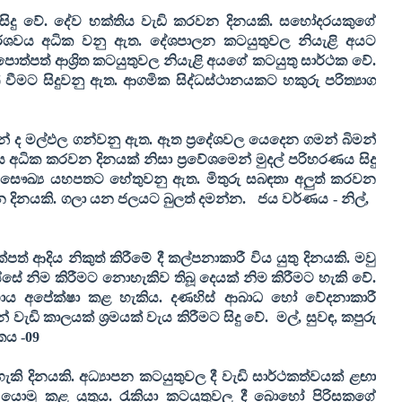
 සිදු වේ. දේව භක්තිය වැඩි කරවන දිනයකි. සහෝදරයකුගේ
ර්ශවය අධික වනු ඇත. දේශපාලන කටයුතුවල නියැළි අයට
 පොත්පත් ආශ්‍රිත කටයුතුවල නියැළි අයගේ කටයුතු සාර්ථක වේ.
වීමට සිදුවනු ඇත. ආගමික සිද්ධස්ථානයකට හකුරු පරිත්‍යාග
 ද මල්ඵල ගන්වනු ඇත. ඈත ප්‍රදේශවල යෙදෙන ගමන් බිමන්
අධික කරවන දිනයක් නිසා ප්‍රවේශමෙන් මුදල් පරිහරණය සිදු
 සෞඛ්‍ය යහපතට හේතුවනු ඇත. මිතුරු සබඳතා අලුත් කරවන
වන දිනයකි. ගලා යන ජලයට බුලත් දමන්න.
ජය වර්ණය - නිල්
,
 ආදිය නිකුත් කිරීමේ දී කල්පනාකාරී විය යුතු දිනයකි. මවු
්සේ නිම කිරීමට නොහැකිව තිබූ දෙයක් නිම කිරීමට හැකි වේ.
සහාය අපේක්ෂා කළ හැකිය. දණහිස් ආබාධ හෝ වේදනාකාරී
 වැඩි කාලයක් ශ්‍රමයක් වැය කිරීමට සිදු වේ.
මල්
,
සුවඳ
,
කපුරු
කය -
09
ැකි දිනයකි. අධ්‍යාපන කටයුතුවල දී වැඩි සාර්ථකත්වයක් ළඟා
ොමු කළ යුතුය. රැකියා කටයුතුවල දී බොහෝ පිරිසකගේ