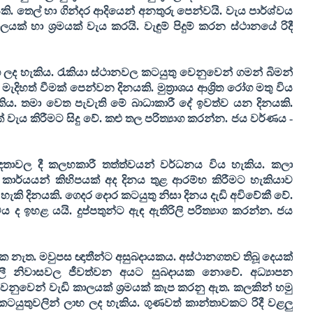
යකි. තෙල් හා ගින්දර ආදියෙන් අනතුරු පෙන්වයි. වැය පාර්ශ්වය
 හා ශ්‍රමයක් වැය කරයි. වැඳුම් පිදුම් කරන ස්ථානයේ රිදී
 ලද හැකිය. රැකියා ස්ථානවල කටයුතු වෙනුවෙන් ගමන් බිමන්
දිහත් වීමක් පෙන්වන දිනයකි. මුත්‍රාශය ආශ්‍රිත රෝග මතු විය
කිය. තමා වෙත පැවැති මේ බාධාකාරී දේ ඉවත්ව යන දිනයකි.
ය කිරීමට සිදු වේ. කළු තල පරිත්‍යාග කරන්න. ජය වර්ණය -
ම සබඳතාවල දී කලහකාරී තත්ත්වයන් වර්ධනය විය හැකිය. කලා
 කාර්යයන් කිහිපයක් අද දිනය තුළ ආරම්භ කිරීමට හැකියාව
 හැකි දිනයකි. ගෙදර දොර කටයුතු නිසා දිනය දැඩි අවිවේකී වේ.
වය ද ඉහළ යයි. දුප්පතුන්ට ඇඳ ඇතිරිලි පරිත්‍යාග කරන්න. ජය
යක නැත. මවුපස ඥාතීන්ට අසුබදායකය. අස්ථානගතව තිබූ දෙයක්
ුලී නිවාසවල ජීවත්වන අයට සුබදායක නොවේ. අධ්‍යාපන
වෙනුවෙන් වැඩි කාලයක් ශ්‍රමයක් කැප කරනු ඇත. කලකින් හමු
ුතුවලින් ලාභ ලද හැකිය. ගුණවත් කාන්තාවකට රිදී වළලු