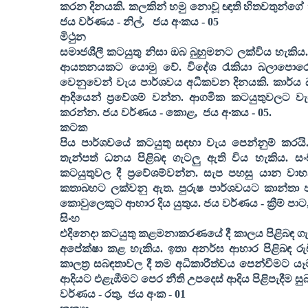
කරන දිනයකි. කලකින් හමු නොවූ ඥාති හිතවතුන්ගේ හමුව
ජය වර්ණය - නිල්
,
ජය අංකය -
05
මිථුන
සමාජශීලී කටයුතු නිසා ඔබ බුහුමනට ලක්විය හැකිය
ආයතනයකට යොමු වේ. විදේශ රැකියා බලාපොරොත්
වෙනුවෙන් වැය පාර්ශවය අධිකවන දිනයකි. කාර්ය 
ආදියෙන් ප්‍රවේශම් වන්න. ආගමික කටයුතුවලට වැඩ
කරන්න. ජය වර්ණය - කොළ
,
ජය අංකය -
05
.
කටක
පිය පාර්ශවයේ කටයුතු සඳහා වැය පෙන්නුම් කරයි.
තැන්පත් ධනය පිළිබඳ ගැටලු ඇති විය හැකිය. සංච
කටයුතුවල දී ප්‍රවේශම්වන්න. සැප පහසු යාන වා
කතාබහට ලක්වනු ඇත. පුරුෂ පාර්ශවයට කාන්තා
කොවුලෙකුට ආහාර දිය යුතුය. ජය වර්ණය - ක්‍රීම් පාට
සිංහ
එදිනෙදා කටයුතු කළමනාකරණයේ දී කාලය පිළිබඳ ගැටල
අපේක්ෂා කළ හැකිය. ඉතා අනර්ඝ ආහාර පිළිබඳ ර
කාලත්‍ර සබඳතාවල දී තම අධිකාරීත්වය පෙන්වීමට ය
ආදියට එළැඹීමට පෙර නීති උපදෙස් ආදිය පිළිපැදීම සුබ
වර්ණය - රතු
,
ජය අංක -
01