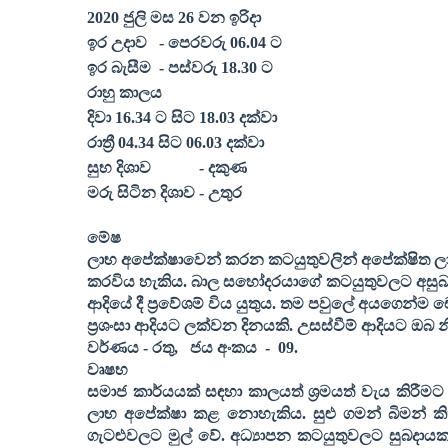
20
20
ජුලි මස
26
වන ඉරිදා
ඉර උදාව
- පෙරවරු 06.
04
ට
ඉර බැසීම
- පස්වරු 18.
30
ට
රාහු කාලය
දිවා 16.
34
ට සිට 18.
03
දක්වා
රාත්‍රී 04.
34
සිට 06.
03
දක්වා
සුභ දිශාව
- දකුණ
මරු සිටින දිශාව - උතුර
මේෂ
ලාභ අපේක්ෂාවෙන් කරන කටයුතුවලින් අපේක්ෂිත ලාභ
කරවිය හැකිය. බාල සහෝදරයාගේ කටයුතුවලට අසුබද
ආදියේ දී ප්‍රවේශම් විය යුතුය. තම පවුලේ අයගෙන්ම 
ප්‍රශංසා ආදියට ලක්වන දිනයකි. උසස්වීම් ආදියට ඔබ
වර්ණය - රතු
,
ජය අංකය
-
09
.
වෘෂභ
සමාජ කාර්යයක් සඳහා කාලයත් ශ්‍රමයත් වැය කිරීමට
ලාභ අපේක්ෂා කළ නොහැකිය. සුළු ගමන් බිමන් කිහ
ගැටළුවලට මුල් වේ. අධ්‍යාපන කටයුතුවලට සුබදාය