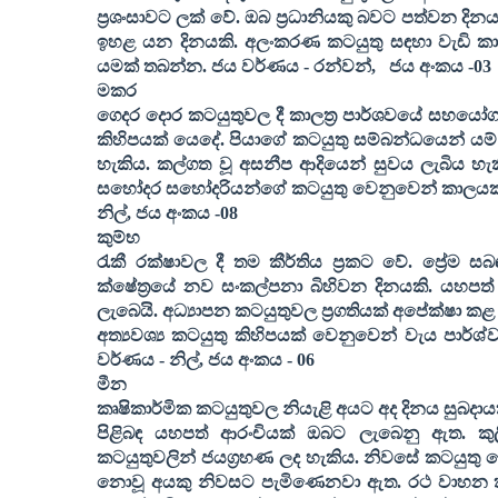
ප්‍රශංසාවට ලක් වේ. ඔබ ප්‍රධානියකු බවට පත්වන දින
ඉහළ යන දිනයකි. අලංකරණ කටයුතු සඳහා වැඩි කාලයක්
යමක් තබන්න. ජය වර්ණය - රන්වන්
,
ජය අංකය -
03
මකර
ගෙදර දොර කටයුතුවල දී කාලත්‍ර පාර්ශවයේ සහයෝග
කිහිපයක් යෙදේ. පියාගේ කටයුතු සම්බන්ධයෙන් යම් මැ
හැකිය. කල්ගත වූ අසනීප ආදියෙන් සුවය ලැබිය හැ
සහෝදර සහෝදරියන්ගේ කටයුතු වෙනුවෙන් කාලයක් වැ
නිල්
,
ජය අංකය -
08
කුම්භ
රැකී රක්ෂාවල දී තම කීර්තිය ප්‍රකට වේ. ප්‍රේ
ක්ෂේත්‍රයේ නව සංකල්පනා බිහිවන දිනයකි. යහපත්
ලැබෙයි. අධ්‍යාපන කටයුතුවල ප්‍රගතියක් අපේක්ෂා කළ
අත්‍යවශ්‍ය කටයුතු කිහිපයක් වෙනුවෙන් වැය පාර්ශ්
වර්ණය - නිල්
,
ජය අංකය -
06
මීන
කෘෂිකාර්මික කටයුතුවල නියැළි අයට අද දිනය සුබදා
පිළිබඳ යහපත් ආරංචියක් ඔබට ලැබෙනු ඇත. ක
කටයුතුවලින් ජයග්‍රහණ ලද හැකිය. නිවසේ කටයුතු 
නොවූ අයකු නිවසට පැමිණෙනවා ඇත. රථ වාහන කටය