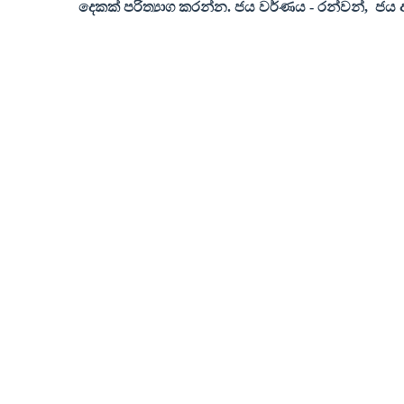
දෙකක් පරිත්‍යාග කරන්න
.
ජය වර්ණය
-
රන්වන්
,
ජය 