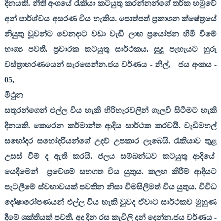
දිනයකි. නීති අංශයේ රැකියා කටයුතු කරන්නන්ගේ තර්ක හමුවේ
අන් පාර්ශ්වය අසරණ විය හැකිය. පොත්පත් ප්‍රකාශන ක්ෂේත්‍රයේ
නියුතු වූවන්ට වෙනදාට වඩා වැඩි ලාභ ප්‍රයෝජන හිමි වීමේ
භාග්‍ය පවතී. ප්‍රචාරක කටයුතු සාර්ථකය. සුදු පැහැයට හුරු
වස්ත්‍රාභරණයෙන් සැරසෙන්න.ජය වර්ණය - නිල්
,
ජය අංකය -
05,
මිථුන
සතුරන්ගෙන් එල්ල විය හැකි හිරිහැරවලින් ගැලවී සිටීමට හැකි
දිනයකි. කෙරෙන කර්මාන්ත ආදිය සාර්ථක කරවයි. වැඩිමහල්
සහෝදර සහෝදරියන්ගේ උදව් උපකාර ලැබෙයි. රැකියාව තුළ
උසස් වීම් ද ඇති කරයි. ජලය සම්බන්ධව කටයුතු ආදියේ
යෙදීමෙන්
ප්‍රවේශම් සහගත විය යුතුය. කලහ කිරීම් ආදියට
පැටලීමේ ස්වභාවයක් පවතින නිසා විමසිලිමත් විය යුතුය. විවිධ
දෝෂාරෝපණයන් එල්ල විය හැකි වුවද ඒවාට සාර්ථකව මුහුණ
දීමේ ශක්තියක් පවතී. අද දින රස කැවිලි දන් දෙන්න.ජය වර්ණය -