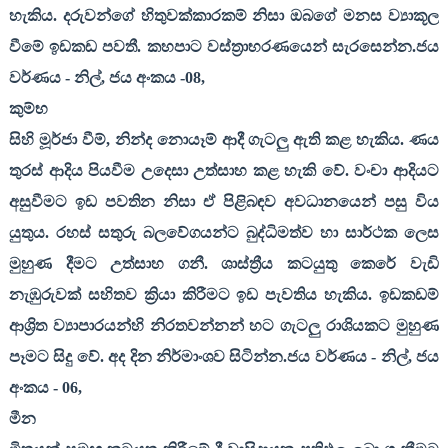
හැකිය. දරුවන්ගේ හිතුවක්කාරකම් නිසා ඔබගේ මනස ව්‍යාකූල
වීමේ ඉඩකඩ පවතී. කහපාට වස්ත්‍රාභරණයෙන් සැරසෙන්න.ජය
වර්ණය - නිල්
,
ජය අංකය -
08,
කුම්භ
සිහි මූර්ජා වීම්
,
නින්ද නොයෑම් ආදී ගැටලු ඇති කළ හැකිය. ණය
තුරස් ආදිය පියවීම උදෙසා උත්සාහ කළ හැකි වේ. වංචා ආදියට
අසුවීමට ඉඩ පවතින නිසා ඒ පිළිබඳව අවධානයෙන් පසු විය
යුතුය. රහස් සතුරු බලවේගයන්ට බුද්ධිමත්ව හා සාර්ථක ලෙස
මුහුණ දීමට උත්සාහ ගනී. ශාස්ත්‍රීය කටයුතු කෙරේ වැඩි
නැඹුරුවක් සහිතව ක්‍රියා කිරීමට ඉඩ පැවතිය හැකිය. ඉඩකඩම්
ආශ්‍රිත ව්‍යාපාරයන්හි නිරතවන්නන් හට ගැටලු රාශියකට මුහුණ
පෑමට සිදු වේ. අද දින නිර්මාංශව සිටින්න.ජය වර්ණය - නිල්
,
ජය
අංකය -
06,
මීන