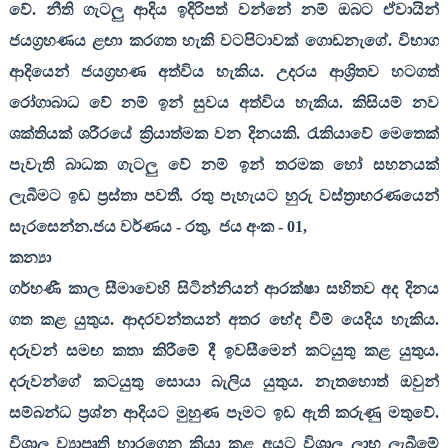
වේ. නීති ගැටලු ආදිය ඉදිරිපත් වන්නේ නම් ඔබට ඒවායින්
ජයග්‍රහණය ළඟා කරගත හැකි වටපිටාවක් ගොඩනැගේ. විභාග
ආදියෙන් ජයග්‍රහණ අත්විය හැකිය. උදරය ආශ්‍රිතව හටගත්
රෝගාබාධ වේ නම් ඉන් සුවය අත්විය හැකිය. කිසියම් නව
ශක්තියක් ශරීරයේ ක්‍රියාත්මක වන දිනයකි. රැකියාවේ මෙතෙක්
පැවැති බාධක ගැටලු වේ නම් ඉන් තරමක හෝ සහනයක්
ලැබීමට ඉඩ ප්‍රස්තා පවතී. රතු පැහැයට හුරු වස්ත්‍රාභරණයෙන්
සැරසෙන්න.ජය වර්ණය - රතු
,
ජය අංක -
01,
කන්‍යා
ගර්භණී කාල සීමාවෙහි සිටින්නියන් ආරක්ෂා සහිතව අද දිනය
ගත කළ යුතුය. ආදරවන්තයන් අතර භේද වීම් යෙදිය හැකිය.
දරුවන් සමඟ කතා කිරීමේ දී ඉවසීමෙන් කටයුතු කළ යුතුය.
දරුවන්ගේ කටයුතු සොයා බැලිය යුතුය. නැතහොත් ඔවුන්
සම්බන්ධ ප්‍රශ්න ආදියට මුහුණ පෑමට ඉඩ ඇති කරුණු මතුවේ.
විශාල ව්‍යාපෘති භාරගෙන ක්‍රියා කළ අයට විශාල ලාභ ලැබීමේ