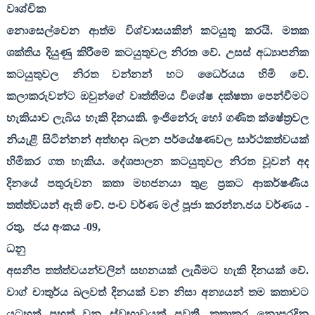
වෘශ්චික
නොසෙල්වෙන ආත්ම විශ්වාසයකින් කටයුතු කරයි. මතක
ශක්තිය දියුණු කිරීමේ කටයුතුවල නිරත වේ. උසස් අධ්‍යාපනික
කටයුතුවල නිරත වන්නන් හට ධෛර්යය හිමි වේ.
කලාකරුවන්ට ඔවුන්ගේ වෘත්තීමය විශේෂ දක්ෂතා පෙන්වීමට
හැකියාව ලැබිය හැකි දිනයකි. ඉංජිනේරු හෝ ගණිත ක්ෂේත්‍රවල
නියැළී සිටින්නන් අත්හදා බලන පර්යේෂණවල සාර්ථකත්වයක්
හිමිකර ගත හැකිය. දේශපාලන කටයුතුවල නිරත වූවන් අද
දිනයේ පතුරුවන කතා මහජනයා තුළ ප්‍රකට ආකර්ෂණීය
තත්ත්වයන් ඇති වේ. පංච වර්ණ මල් පූජා කරන්න.ජය වර්ණය -
රතු
,
ජය අංකය -
09,
ධනු
අසනීප තත්ත්වයන්වලින් සහනයක් ලැබීමට හැකි දිනයක් වේ.
වාග් චාතුර්ය බලවත් දිනයක් වන නිසා අන්‍යයන් තම කතාවට
යටහත් පහත් වන ස්වභාවයක් පවතී. කතාකර නොපරදින