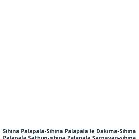
Sihina Palapala-Sihina Palapala le Dakima-Sihina
Palapala Sathun-sihina Palapala Sarpayan-sihina