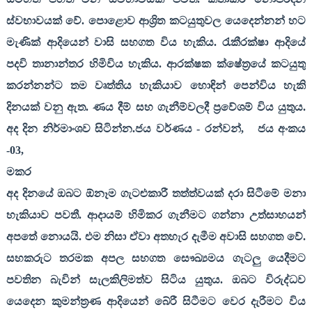
ස්වභාවයක් වේ. පොළොව ආශ්‍රිත කටයුතුවල යෙදෙන්නන් හට
මැණික් ආදියෙන් වාසි සහගත විය හැකිය. රැකීරක්ෂා ආදියේ
පදවි තානාන්තර හිමිවිය හැකිය. ආරක්ෂක ක්ෂේත්‍රයේ කටයුතු
කරන්නන්ට තම වෘත්තිය හැකියාව හොඳින් පෙන්විය හැකි
දිනයක් වනු ඇත. ණය දීම් සහ ගැනීම්වලදී ප්‍රවේශම් විය යුතුය.
අද දින නිර්මාංශව සිටින්න.ජය වර්ණය - රන්වන්
,
ජය අංකය
-
03,
මකර
අද දිනයේ ඔබට ඕනෑම ගැටළුකාරී තත්ත්වයක් දරා සිටීමේ මනා
හැකියාව පවතී. ආදායම් හිමිකර ගැනීමට ගන්නා උත්සාහයන්
අපතේ නොයයි. එම නිසා ඒවා අතහැර දැමීම අවාසි සහගත වේ.
සහකරුට තරමක අපල සහගත සෞඛ්‍යමය ගැටලු යෙදීමට
පවතින බැවින් සැලකිලිමත්ව සිටිය යුතුය. ඔබට විරුද්ධව
යෙදෙන කුමන්ත්‍රණ ආදියෙන් බේරී සිටීමට වෙර දැරීමට විය