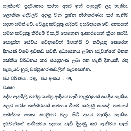
හැකියාව ප්‍රදර්ශනය කරන අතර ඉන් පැසසුම් ලද හැකිය.
ලෞකික දේවලට අදාළ වන ප්‍රශ්න නිරාකරණය කර ගැනීම
සඳහා සමත් වේ. වෙළඳ කටයුතු ආදියට ද සුබදායක වේ. අන්‍යයන්
සමඟ කටයුතු කිරීමේ දී කැපී පෙනෙන ආකාරයෙන් ක්‍රියා කරයි.
පොදුජන සේවය වෙනුවෙන් මහන්සි වී කටයුතු කෙරෙන
දිනයක් වීමේ ඉඩකඩ පවතී. අධ්‍යාපනය ලබන දරුවන්ගේ මතක
ශක්තිය වර්ධනය කර ජයග්‍රහණ ලබා ගත හැකි දිනයකි. රතු
පැහැයට හුරු වස්ත්‍රාභරණවලින් සැරසෙන්න.
ජය වර්ණය - රතු
,
ජය අංකය
-
09,
වෘෂභ
දේව ඇදහිලි
,
මන්ත්‍ර ශාස්ත්‍ර ආදියට වැඩි නැඹුරුවක් යෙදිය හැකිය.
ලෙඩ රෝග තත්ත්වයක් සමනය වීමේ කරුණු යෙදේ. තමාගේ
තත්ත්වය පහත හෙළීමට බලා සිටි අයට වැරදිය හැකිය.
දරුවන්ගේ ගණිතමය ඥානය වැඩි දියුණු කර ගැනීමට හැකි