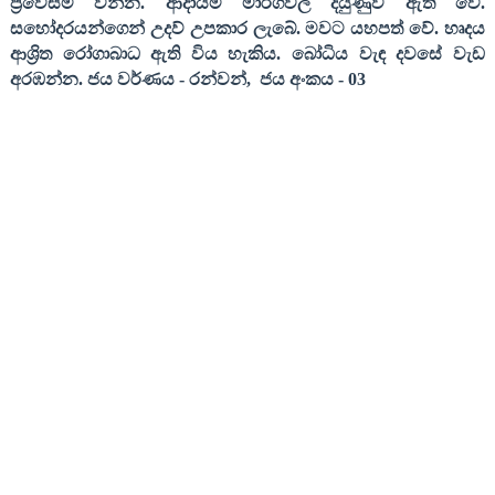
ප්‍රවේසම් වන්න. ආදායම් මාර්ගවල දියුණුව ඇති වේ.
සහෝදරයන්ගෙන් උදව් උපකාර ලැබේ. මවට යහපත් වේ. හෘදය
ආශ්‍රිත රෝගාබාධ ඇති විය හැකිය. බෝධිය වැඳ දවසේ වැඩ
අරඹන්න
.
ජය වර්ණය
-
රන්වන්
,
ජය අංකය
- 03