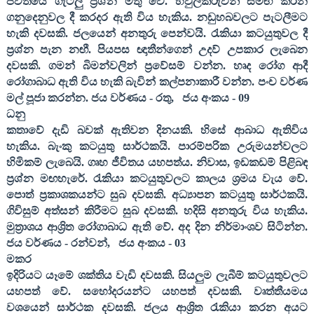
ජීවිතයේ ගැටලු ප්‍රශ්න මතු වේ. හවුල්කරුවන් සමඟ කරන
ගනුදෙනුවල දී කරදර ඇති විය හැකිය. නඩුහබවලට පැටලීමට
හැකි දවසකි. ජලයෙන් අනතුරු පෙන්වයි. රැකියා කටයුතුවල දී
ප්‍රශ්න පැන නඟී. පියපස ඥාතීන්ගෙන් උදව් උපකාර ලැබෙන
දවසකි. ගමන් බිමන්වලින් ප්‍රවේසම් වන්න. හෘද රෝග ආදී
රෝගාබාධ ඇති විය හැකි බැවින් කල්පනාකාරී වන්න. පංච වර්ණ
මල් පූජා කරන්න. ජය වර්ණය - රතු
,
ජය අංකය -
09
ධනු
කතාවේ දැඩි බවක් ඇතිවන දිනයකි. හිසේ ආබාධ ඇතිවිය
හැකිය. බැංකු කටයුතු සාර්ථකයි. පාරම්පරික උරුමයන්වලට
හිමිකම් ලැබෙයි. ගෘහ ජීවිතය යහපත්ය. නිවාස
,
ඉඩකඩම් පිළිබඳ
ප්‍රශ්න මඟහැරේ. රැකියා කටයුතුවලට කාලය ශ්‍රමය වැය වේ.
පොත් ප්‍රකාශකයන්ට සුබ දවසකි. අධ්‍යාපන කටයුතු සාර්ථකයි.
ගිවිසුම් අත්සන් කිරීමට සුබ දවසකි. හදිසි අනතුරු විය හැකිය.
මුත්‍රාශය ආශ්‍රිත රෝගාබාධ ඇති වේ. අද දින නිර්මාංශව සිටින්න.
ජය වර්ණය - රන්වන්
,
ජය අංකය -
03
මකර
ඉදිරියට යෑමේ ශක්තිය වැඩි දවසකි. සියලුම ලැබීම් කටයුතුවලට
යහපත් වේ. සහෝදරයන්ට යහපත් දවසකි. වෘත්තීයමය
වශයෙන් සාර්ථක දවසකි. ජලය ආශ්‍රිත රැකියා කරන අයට