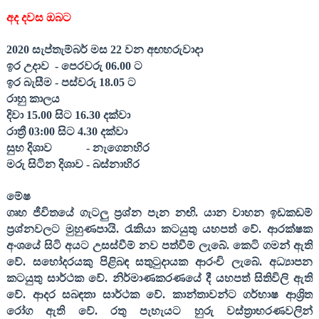
අද දවස ඔබට
2020
සැප්තැම්බර් මස
22
වන අඟහරුවාදා
ඉර උදාව
- පෙරවරු
06.00
ට
ඉර බැසීම - පස්වරු
18.05
ට
රාහු කාලය
දිවා
15.00
සිට
16.30
දක්වා
රාත්‍රී
03:00
සිට
4.30
දක්වා
සුභ දිශාව
- නැගෙනහිර
මරු සිටින දිශාව - බස්නාහිර
මේෂ
ගෘහ ජීවිතයේ ගැටලු ප්‍රශ්න පැන නඟි. යාන වාහන ඉඩකඩම්
ප්‍රශ්නවලට මුහුණපායි. රැකියා කටයුතු යහපත් වේ. ආරක්ෂක
අංශයේ සිටි අයට උසස්වීම් නව පත්වීම් ලැබේ. කෙටි ගමන් ඇති
වේ. සහෝදරයකු පිළිබඳ සතුටුදායක ආරංචි ලැබේ. අධ්‍යාපන
කටයුතු සාර්ථක වේ. නිර්මාණකරණයේ දී යහපත් සිතිවිලි ඇති
වේ. ආදර සබඳතා සාර්ථක වේ. කාන්තාවන්ට ගර්භාෂ ආශ්‍රිත
රෝග ඇති වේ. රතු පැහැයට හුරු වස්ත්‍රාභරණවලින්