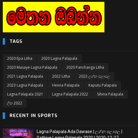
TAGS
2020 Epa Litha
2020 Lagna Palapala
2020 Masaye Lagna Palapala
2020 Panchanga Litha
2021 Lagna Palapala
2022 Litha
2022 ලග්න පලාපල
2023 Lagna Palapala
Heena Palapala
Kaputu Palapala
Lagna Palapala 2021
Lagna Palapala 2022
Sihina Palapala
ලිත 2022
RECENT IN SPORTS
Lagna Palapala Ada Dawase | ලග්න පලාපල |
Sathiye Lagna Palapala 2020 | 2020-12-27