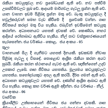
රැකියා කටයුතුවල නව ප්‍රබෝධයක් ඇති වේ. නව පත්වීම්
උසස්වීම්වලට සුබ වේ. ආදායම් මාර්ගවල ගැටලු ප්‍රශ්න ඇති වේ.
යාන වාහන ඉඩම් පිළිබඳ ප්‍රශ්න මතු වේ. බැංකු කටයුතුවල දී
හවුල්කරුවන් සමඟ වැඩ කිරීමේ දී
ප්‍රවේශම් වන්න. ගෘහ
ජීවිතයේ කරදර මතු විය හැකිය. එබැවින් ඉවසීමෙන් කටයුතු
කරන්න. අධ්‍යාපනයට යහපත් දවසක් වේ. කෙණ්ඩා
,
නහර
ආදියේ රෝගාබාධ ඇතිවිය හැකිය. නිල් පාට වස්ත්‍රාභරණයෙන්
සැරසෙන්න. ජය වර්ණය - කොළ
,
ජය අංකය -
05
තුලා
වාහනයක් මිල දී ගැනීමට යහපත් දිනයකි. ඉඩකඩම් නිවාස
පිළිබඳ ගැටලු ද විසඳේ. පොළොව ආශ්‍රිත රැකියා කරන අයට
සුබයි. රැකියා කරන ස්ථානයේ ගැටළු ඇති වේ. ඥාතීන්ගෙන් උදව්
උපකාර ලැබේ. ගෘහ ජීවිතය යහපත්ය. මූල්‍යමය කටයුතුවලට
යහපත්ය. සහෝදරයකුට අපල ඇති කරයි. දීර්ඝ ගමන් ඇති වේ.
අධ්‍යාපන කටයුතුවලට යහපත් වේ. දණහිස් ආශ්‍රිත ආබාධ ඇති
විය හැකිය. කොළ කහ වර්ණ ඇඳුම් අඳින්න. ජය වර්ණය - නිල්
,
ජය අංකය -
06
වෘශ්චික
ක්‍රියාශීලීව උත්සාහයෙන් ජීවිතය ජය ගන්නා දවසකි. ගෘහ