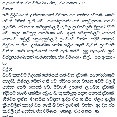
සැරසෙන්න. ජය වර්ණය - රතු
,
ජය අංකය
-
09
වෘෂභ
තම බුද්ධියෙන් උත්සාහයෙන් ජීවිතය ජය ගන්නා දවසකි. කෙටි
ගමන් බිමන් ඇති වේ. සහෝදරයන්ගෙන් සතුටුදායක ආරංචි
ලැබෙයි. අධ්‍යාපන කටයුතුවල දී ගැටලු ප්‍රශ්නවලට මුහුණ දීමට
වේ. කලා කටයුතු අසාර්ථක වේ. ආදර සබඳතාවලට යහපත්
නොවේ. හවුල් ගනුදෙනුවල දී ප්‍රවේශම් වන්න. හදිසි අනතුරු
සිදුවිය හැකිය. උෂ්ණාධික රෝග සෑදිය හැකි බැවින් ප්‍රවේශම්
වන්න. කෘමි සතුන්ගෙන් හානි ඇති කරයි. සුදු පැහැයට හුරු
වස්ත්‍රාභරණයෙන් සැරසෙන්න. ජය වර්ණය - නිල්
,
ජය අංකය -
05
මිථුන
ඔබේ කතාවට බලයක් ශක්තියක් ඇති වන දවසකි. සහෝදරයකුට
අපලයි. නිෂ්ඵල ගමන් ඇති වේ. නිවාස යාන වාහන ඉඩම් මිල දී
ගන්නා අයට යහපත් වේ. මවගේ උපකාර ලැබෙන දවසකි.
ඉදිරියට යෑමේ ශක්තිය අඩුය. බැංකු කටයුතු සඳහා යහපත් දවසකි.
නීතිමය ප්‍රශ්න
,
මානසික වේදනා ආදිය විය හැකිය. ජලය ආශ්‍රිත
ක්‍රියාවලින් කරදර විය හැකි බැවින් ප්‍රවේශම් වන්න. අද දින රස
කැවිලි දන් දෙන්න. ජය වර්ණය - කොළ
,
ජය අංකය -
05