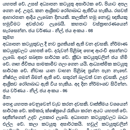
යහපත් වේ. උසස් අධ්‍යාපන කටයුතු අසාර්ථක වේ. පියාට අපල
ගෙන දේ. උගුර
,
කන ආශ්‍රිතව රෝගාබාධ ඇතිවිය හැකිය. රසවත්
ආහාරපාන ආදිය ලැබෙන දිනයකි. කලකින් හමු නොවූ ඥාතියකු
හමුවීමට අවස්ථාව ලැබෙයි. කහපාට වස්ත්‍රාභරණයෙන්
සැරසෙන්න. ජය වර්ණය - නිල්
,
ජය අංකය -
08
කුම්භ
අධ්‍යාපන කටයුතුවල දී නව ප්‍රගතියක් ඇති වන දවසකි. නිර්මාණ
කටයුතුවලට යහපත් වේ. දරුවන් පිළිබඳ හොඳ ආරංචි අසන්නට
ලැබේ. ආදර සබඳතා සාර්ථක වේ. ක්‍රීඩා කටයුතුවලින් ජය හිමි
වේ. ගෘහ ජීවිතය සාමකාමීව ගලා ගෙන යයි. ආධ්‍යාත්මික කටයුතු
සාර්ථක වේ. නිවාස යාන වාහන පිළිබඳ ප්‍රශ්න පැන නැඟේ.
නිෂ්ඵල ගමන් බිමන් ඇති වේ. සතුරන් බලවත් වන දවසකි. උදර
ආශ්‍රිතව රෝගාබාධ ඇති විය හැකිය. අද දින නිර්මාංශව සිටින්න.
ජය වර්ණය - නිල්
,
ජය අංකය -
06
මීන
පොදු යහපත වෙනුවෙන් වැඩ කරන දවසකි. වෘත්තීමය වශයෙන්
සාර්ථක වේ. කම්කරු ක්ෂේත්‍රයේ රැකියා කරන අයට යහපත් වේ.
ඥාතීන්ගෙන් උදව් උපකාර ලැබේ. අධ්‍යාපන කටයුතුවලට බාධා
එල්ල වේ. කලා කටයුතු අසාර්ථකයි. හවුල් කටයුතුවලින්