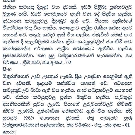
කටක
රැකියා කටයුතු දියුණු වන දවසකි. ඉඩම් පිළිබඳ ප්‍රශ්නවලට
මුහුණ පායි. ඔබේ පෞරුෂයට හානි වන දේ සිදුවිය හැකිය.
අධ්‍යාපන කටයුතුවල දියුණුව ඇති වේ. පියපස ඥාතීන්ගේ
විරෝධතා මතු විය හැකිය. පොළොව ආශ්‍රිත රැකියා කරන අයට
යහපත් වේ. සතුරු කරදර ඇති විය හැකිය. එබැවින් යමක් භාර
ගැනීමේ දී සැලකිලිමත් වන්න. ක්‍රීඩා කටයුතුවලින් ජය හිමි වේ.
කාන්තාවන්ට ගර්භාෂය ආශ්‍රිත රෝගාබාධ ඇතිවිය හැකිය.
ප්‍රවේසම්වන්න. කහ සුදු වස්ත්‍රාභරණයෙන් සැරසෙන්න. ජය
වර්ණය - ක්‍රීම් පාට
,
ජය අංකය -
02
සිංහ
මිතුරන්ගෙන් උදව් උපකාර ලැබේ. ප්‍රිය උපදවන පෙනුමක් ඇති
වන දවසකි. ආදායම් තත්ත්වය යහපත් වේ. අධ්‍යාපන
කටයුතුවලට බාධා ඇති විය හැකිය. ආදර සබඳතාවලට අයහපත්
වේ. රැකියා කටයුතුවල ප්‍රශ්න මතුවිය හැකිය. පැවතුණු
අසනීපයකින් සුවය ලැබේ. පියාගේ උරුමයන්වලට හිමිකම්
කීමට ලැබෙයි. උෂ්ණාධික රෝගාබාධ ඇති විය හැකිය. නිදි
සුවයට බාධා ගෙනෙන දවසකි. රතු පැහැයට හුරු
වස්ත්‍රාභරණයෙන් සැරසෙන්න. ජය වර්ණය - රතු
,
ජය අංක -
01
කන්‍යා