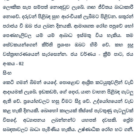
ලෞකික සැප සම්පත් නොඅඩුව ලැබේ. ගෘහ ජීවිතය බාධාකාරී
නොවේ. දරුවන් පිළිබඳ සුභ ආරංචියක් ලැබීමට පිළිවන. සතුරන්
පරාජය වී ඔබ ජය ලබන දිනයකි. ආමාශගත රෝග පපුවේ හෝ
පෙණහැලිවල යම් යම් ආබාධ ඉස්මතු විය හැකිය. තම
සේවකයන්ගෙන් කීර්ති ප්‍රශංසා ඔබට හිමි වේ. කහ සුදු
වස්ත්‍රාභරණයෙන් සැරසෙන්න. ජය වර්ණය - ක්‍රීම් පාට
,
ජය
අංකය -
02
සිංහ
කෙටි ගමන් බිමන් යෙදේ. පොළොව ආශ්‍රිත කටයුතුවලින් වැඩි
ආදායමක් ලැබේ. ඉඩකඩම්
,
ගේ දොර
,
යාන වාහන පිළිබඳ ගැටලු
ඇති වේ. ප්‍රයෝගවලට හසු වීමට සිදු වේ. උද්යෝගයෙන් වැඩ
කළ හැකි දිනයකි. බොහෝ කාලයක් තිස්සේ පැවතුණු ගැටලුවක්
විසදේ. අධ්‍යාපනය ලබන්නන්ට යහපත් දවසකි. ප්‍රේම
සබඳතාවලට බාධා පැමිණිය හැකිය. උෂ්ණාධික රෝග හට ගනී.