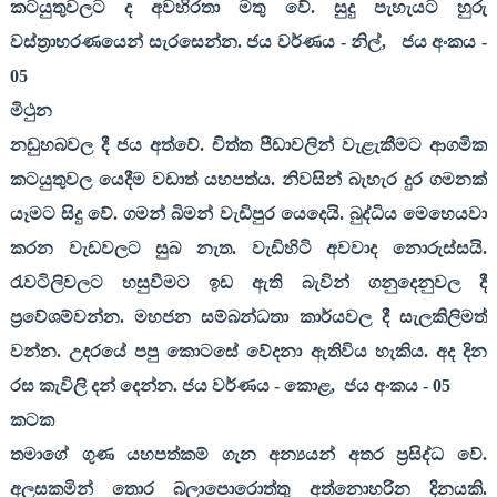
කටයුතුවලට ද අවහිරතා මතු වේ. සුදු පැහැයට හුරු
වස්ත්‍රාභරණයෙන් සැරසෙන්න. ජය වර්ණය - නිල්
,
ජය අංකය -
05
මිථුන
නඩුහබවල දී ජය අත්වේ. චිත්ත පීඩාවලින් වැළැකීමට ආගමික
කටයුතුවල යෙදීම වඩාත් යහපත්ය. නිවසින් බැහැර දුර ගමනක්
යෑමට සිදු වේ. ගමන් බිමන් වැඩිපුර යෙදෙයි. බුද්ධිය මෙහෙයවා
කරන වැඩවලට සුබ නැත. වැඩිහිටි අවවාද නොරුස්සයි.
රැවටිලිවලට හසුවීමට ඉඩ ඇති බැවින් ගනුදෙනුවල දී
ප්‍රවේශම්වන්න. මහජන සම්බන්ධතා කාර්යවල දී සැලකිලිමත්
වන්න. උදරයේ පපු කොටසේ වේදනා ඇතිවිය හැකිය. අද දින
රස කැවිලි දන් දෙන්න. ජය වර්ණය - කොළ
,
ජය අංකය -
05
කටක
තමාගේ ගුණ යහපත්කම් ගැන අන්‍යයන් අතර ප්‍රසිද්ධ වේ.
අලසකමින් තොර බලාපොරොත්තු අත්නොහරින දිනයකි.