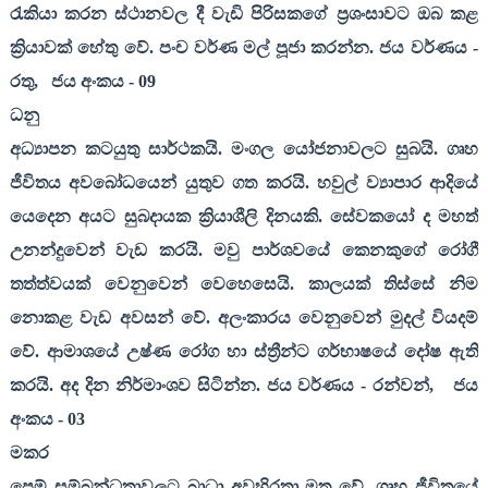
රැකියා කරන ස්ථානවල දී වැඩි පිරිසකගේ ප්‍රශංසාවට ඔබ කළ
ක්‍රියාවක් හේතු වේ. පංච වර්ණ මල් පූජා කරන්න. ජය වර්ණය -
රතු
,
ජය අංකය -
09
ධනු
අධ්‍යාපන කටයුතු සාර්ථකයි. මංගල යෝජනාවලට සුබයි. ගෘහ
ජීවිතය අවබෝධයෙන් යුතුව ගත කරයි. හවුල් ව්‍යාපාර ආදියේ
යෙදෙන අයට සුබදායක ක්‍රියාශීලි දිනයකි. සේවකයෝ ද මහත්
උනන්දුවෙන් වැඩ කරයි. මවු පාර්ශවයේ කෙනකුගේ රෝගී
තත්ත්වයක් වෙනුවෙන් වෙහෙසෙයි. කාලයක් තිස්සේ නිම
නොකළ වැඩ අවසන් වේ. අලංකාරය වෙනුවෙන් මුදල් වියදම්
වේ. ආමාශයේ උෂ්ණ රෝග හා ස්ත්‍රීන්ට ගර්භාෂයේ දෝෂ ඇති
කරයි. අද දින නිර්මාංශව සිටින්න. ජය වර්ණය - රන්වන්
,
ජය
අංකය -
03
මකර
පෙම් සම්බන්ධතාවලට බාධා අවහිරතා මතු වේ. ගෘහ ජීවිතයේ