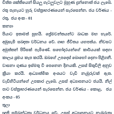
චිත්ත ශක්තියෙන් සියලු ගැටලුවලට මුහුණ දුන්නොත් ජය ලැබේ.
රතු පැහැයට හුරු වස්ත්‍රාභරණයෙන් සැරසෙන්න. ජය වර්ණය -
රතු
,
ජය අංක -
01
කන්‍යා
පියාට ඉතාමත් සුභයි. ප්‍රේමවන්තයන්ට බාධක මඟ හැරේ.
අඹුසැමි සබඳතා වර්ධනය වේ. ගෘහ ජීවිතය යහපත්ය. නිවසට
අමුත්තන් පිරිසක් පැමිණේ. සහෝදරයන්ගේ කාර්යයක් සඳහා
කාලය ශ්‍රමය කැප කරයි. ඔබගේ උපදෙස් බොහෝ දෙනා පිළිගනී.
වාසනා ගුණය ඉස්මතු වී පෙනෙන දිනයකි. උසස් සිතුවිලි අනුව
ක්‍රියා කරයි. ආධ්‍යාත්මික අංශයට වැඩි නැඹුරුවක් ඇත.
වැඩිහිටියන්ගේ උපකාර ලැබේ. උසස් අධ්‍යාපනයට ජයයි. නිල්
පාට වස්ත්‍රාභරණයෙන් සැරසෙන්න. ජය වර්ණය - කොළ
,
ජය
අංකය -
05
තුලා
ඥාති සම්බන්ධතා වර්ධනය වේ. උසස් අධ්‍යාපනයට නැඹුරුතා