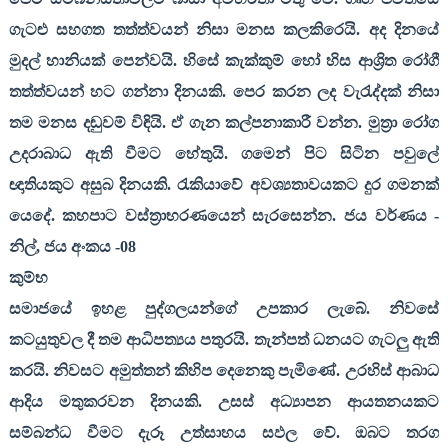
ගැටළු සහගත තත්ත්වයන් නිසා මනස කලකිරෙයි. අද දිනයේ
මුදල් හානියක් පෙන්වයි. හිසේ කැක්කුම් හෝ හිස ආශ්‍රිත රෝගී
තත්ත්වයන් හට ගන්නා දිනයකි. පෙර කරන ලද වැරැද්දක් නිසා
තම මනස දඬුවම් විඳියි. ඒ ගැන කල්පනාකාරී වන්න. මුත්‍රා රෝග
උදරාබාධ ඇති වීමට හේතුයි. ගමෙන් පිට සිටින පවුලේ
ඥාතියකුට අසුබ දිනයකි. රැකියාවේ අවශ්‍යතාවයකට දුර ගමනක්
යෙදේ. කහපාට වස්ත්‍රාභරණයෙන් සැරසෙන්න. ජය වර්ණය -
නිල්
,
ජය අංකය -
08
කුම්භ
සමාජයේ ඉහළ පුද්ගලයන්ගේ උපකාර ලැබේ. නිවසේ
කටයුතුවල දී තම ආධිපත්‍යය පතුරයි. තැන්පත් ධනයට ගැටලු ඇති
කරයි. නිවසට අමුත්තන් කිහිප දෙනෙකු පැමිණේ. උරහිස් ආබාධ
ආදිය මතුකරවන දිනයකි. උසස් අධ්‍යාපන ආයතනයකට
සම්බන්ධ වීමට දැරූ උත්සාහය සඵල වේ. ඔබට තරග