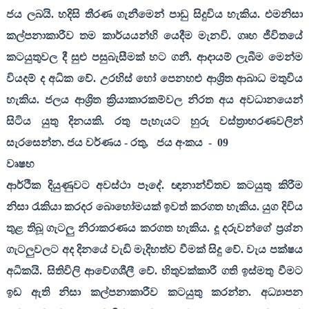
ජය ලබයි. හදිසි තීරණ ගැනීමෙන් පාඩු සිදුවිය හැකි‍ය. එමනිසා
කල්පනාකාරීව තම කාර්යයන්හි යෙදීම මැනවි. ගෘහ ජීවිතයේ
කටයුතුවල දී සුළු පසුබැසීමක් හට ගනී. ආදායම් ලැබීම මෙන්ම
වියදම් ද අධික වේ. උරහිස් හෝ පෙනහළු ආශ්‍රිත ආබාධ මතුවිය
හැකිය. ජලය ආශ්‍රිත ක්‍රියාකාරකම්වල නිරත අය අවධානයෙන්
සිටිය යුතු දිනයකි. රතු පැහැයට හුරු වස්ත්‍රාභරණවලින්
සැරසෙන්න. ජය වර්ණය - රතු
,
ජය අංකය
-
09
වෘෂභ
ආර්ථික දියුණුවට අවස්ථා පෑදේ. ඥානාන්විතව කටයුතු කිරීම
නිසා රැකියා කරදර බොහෝමයක් ඉවත් කරගත හැකිය. යුග දිවිය
තුළ තිබූ ගැටලු නිරාකරණය කරගත හැකිය. දූ දරුවන්ගේ ප්‍රශ්න
ගැටලුවලට අද දිනයේ වැඩි මැදිහත්ව වීමක් සිදු වේ. වැය පක්ෂය
අධිකයි. සිතිවිලි ආවේගශීලී වේ. හිතුවක්කාරී ගති ඉස්මතු වීමට
ඉඩ ඇති නිසා කල්පනාකාරීව කටයුතු කරන්න. අධ්‍යාපන