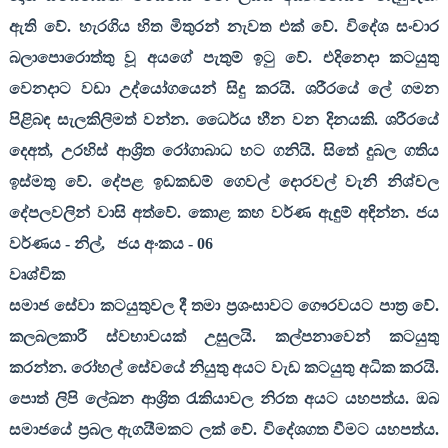
ඇති වේ. හැරගිය හිත මිතුරන් නැවත එක් වේ. විදේශ සංචාර
බලාපොරොත්තු වූ අයගේ පැතුම් ඉටු වේ. එදිනෙදා කටයුතු
වෙනදාට වඩා උද්යෝගයෙන් සිදු කරයි. ශරීරයේ ලේ ගමන
පිළිබඳ සැලකිලිමත් වන්න. ධෛර්ය හීන වන දිනයකි. ශරීරයේ
දෙඅත්
,
උරහිස් ආශ්‍රිත රෝගාබාධ හට ගනියි. සිතේ දුබල ගතිය
ඉස්මතු වේ. දේපළ ඉඩකඩම් ගෙවල් දොරවල් වැනි නිශ්චල
දේපලවලින් වාසි අත්වේ. කොළ කහ වර්ණ ඇඳුම් අඳින්න. ජය
වර්ණය - නිල්
,
ජය අංකය -
06
වෘශ්චික
සමාජ සේවා කටයුතුවල දී තමා ප්‍රශංසාවට ගෞරවයට පාත්‍ර වේ.
කලබලකාරී ස්වභාවයක් උසුලයි. කල්පනාවෙන් කටයුතු
කරන්න. රෝහල් සේවයේ නියුතු අයට වැඩ කටයුතු අධික කරයි.
පොත් ලිපි ලේඛන ආශ්‍රිත රැකියාවල නිරත අයට යහපත්ය. ඔබ
සමාජයේ ප්‍රබල ඇගයීමකට ලක් වේ. විදේශගත වීමට යහපත්ය.