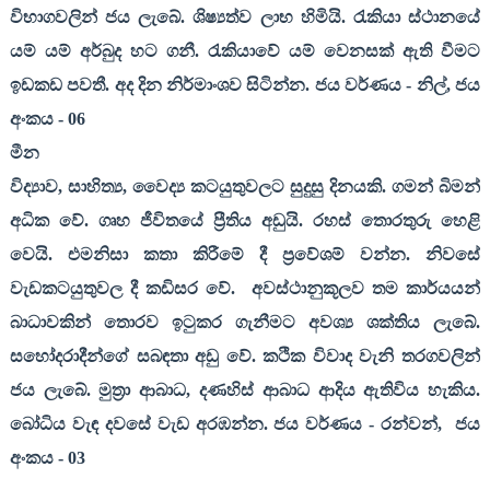
විභාගවලින් ජය ලැබේ. ශිෂ්‍යත්ව ලාභ හිමියි. රැකියා ස්ථානයේ
යම් යම් අර්බුද හට ගනී. රැකියාවේ යම් වෙනසක් ඇති වීමට
ඉඩකඩ පවතී. අද දින නිර්මාංශව සිටින්න. ජය වර්ණය - නිල්
,
ජය
අංකය -
06
මීන
විද්‍යාව
,
සාහිත්‍ය
,
වෛද්‍ය කටයුතුවලට සුදුසු දිනයකි. ගමන් බිමන්
අධික වේ. ගෘහ ජීවිතයේ ප්‍රීතිය අඩුයි. රහස් තොරතුරු හෙළි
වෙයි. එමනිසා කතා කිරීමේ දී ප්‍රවේශම් වන්න. නිවසේ
වැඩකටයුතුවල දී කඩිසර වේ.
අවස්ථානුකූලව තම කාර්යයන්
බාධාවකින් තොරව ඉටුකර ගැනීමට අවශ්‍ය ශක්තිය ලැබේ.
සහෝදරාදීන්ගේ සබඳතා අඩු වේ. කථික විවාද වැනි තරගවලින්
ජය ලැබේ. මුත්‍රා ආබාධ
,
දණහිස් ආබාධ ආදිය ඇතිවිය හැකිය.
බෝධිය වැඳ දවසේ වැඩ අරඹන්න. ජය වර්ණය - රන්වන්
,
ජය
අංකය -
03