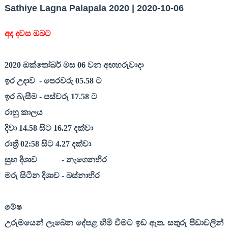
Sathiye Lagna Palapala 2020 | 2020-10-06
අද දවස ඔබට
2020
ඔක්තෝබර් මස
06
වන අඟහරුවාදා
ඉර උදාව
- පෙරවරු
05.58
ට
ඉර බැසීම - පස්වරු
17.58
ට
රාහු කාලය
දිවා
14.58
සිට
16.27
දක්වා
රාත්‍රී
02:58
සිට
4.27
දක්වා
සුභ දිශාව
- නැගෙනහිර
මරු සිටින දිශාව - බස්නාහිර
මේෂ
උරුමයෙන් ලැබෙන දේපළ හිමි වීමට ඉඩ ඇත. සතුරු පීඩාවලින්