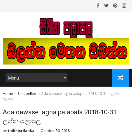
Home
Unlabelled
Ada dawase lagna palapala 2018-10-31 | ලග්න
පලාපල
Ada dawase lagna palapala 2018-10-31 |
ලග්න පලාපල
by
thilinisrilanka
October 30, 2018