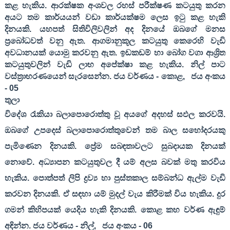
කළ හැකිය. ආරක්ෂක අංශවල රහස් පරීක්ෂණ කටයුතු කරන
අයට තම කාර්යයන් වඩා කාර්යක්ෂම ලෙස ඉටු කළ හැකි
දිනයකි. යහපත් සිතිවිලිවලින් අද දිනයේ ඔබගේ මනස
ප්‍රබෝධවත් වනු ඇත. ආගමානුකූල කටයුතු කෙරෙහි වැඩි
අවධානයක් යොමු කරවනු ඇත. ඉඩකඩම් හා බෝග වගා ආශ්‍රිත
කටයුතුවලින් වැඩි ලාභ අපේක්ෂා කළ හැකිය. නිල් පාට
වස්ත්‍රාභරණයෙන් සැරසෙන්න. ජය වර්ණය - කොළ
,
ජය අංකය
-
05
තුලා
විදේශ රැකියා බලාපොරොත්තු වූ අයගේ අදහස් සඵල කරවයි.
ඔබගේ උපදෙස් බලාපොරොත්තුවෙන් තම බාල සහෝදරයකු
පැමිණෙන දිනයකි. ප්‍රේම සබඳතාවලට සුබදායක දිනයක්
නොවේ. අධ්‍යාපන කටයුතුවල දී යම් අලස බවක් මතු කරවිය
හැකිය. පොත්පත් ලිපි ද්‍රව්‍ය හා පුස්තකාල සම්බන්ධ ඇල්ම වැඩි
කරවන දිනයකි. ඒ සඳහා යම් මුදල් වැය කිරීමක් විය හැකිය. දුර
ගමන් කිහිපයක් යෙදිය හැකි දිනයකි. කොළ කහ වර්ණ ඇඳුම්
අඳින්න. ජය වර්ණය - නිල්
,
ජය අංකය -
06