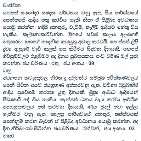
වෘශ්චික
යහපත් සහෝදර සබඳතා වර්ධනය වනු ඇත. පිය පාර්ශ්වයේ
අසනීපගති ආදිය මතු කරවිය හැකි නිසා ඒ පිළිබඳ අවධානය
යොමු කරන්න. හදිසි අනතුරු
,
වැටීම්
,
තැලීම් ආදියට හේතු විය
හැකිය. කල්පනාකාරීවන්න. දිනයේ සවස් කාලය අලසගති
මතුකරවා ඔබගේ දෛනික කටයුතු අඩාල කරවයි. පොත්පත් ලිපි
ද්‍රව්‍ය ඇසුරේ වැඩි කලක් ගත කිරීමට සිදුවන දිනයකි. යහපත්
ගිවිසුම්වලට එළඹීමට අද දිනය සුබදායකය. පංච වර්ණ මල් පූජා
කරන්න. ජය වර්ණය - රතු
,
ජය අංකය -
09
ධනු
අධ්‍යාපන කටයුතුවල නිරත දූ දරුවන්ට සම්මුඛ පරීක්ෂණවලට
පෙනී සිටින අයට ජයග්‍රහණ අත්කරවනු ඇත. වටිනා බඩුබාහිර
ආදිය ප්‍රවේශම් කරගත යුතු දිනයකි. මුත්‍රා ආබාධ ආදියෙන්
පීඩාකාරී දේ විය හැකිය. තැන්පත් ධනය වැය කරවා ආර්ථික
අපහසුතාවලට පත් කරවන දිනයකි. ණය මුදල් පවා ඉල්ලා
ගැනීමට වනු ඇත. කාලත්‍ර පාර්ශවයේ අනතුරු තත්ත්වයක්
පෙන්නුම් කරන බැවින් ඒ පිළිබඳ අවධානය යොමු කරන්න. අද
දින නිර්මාංශව සිටින්න. ජය වර්ණය - රන්වන්
,
ජය අංකය -
03
මකර