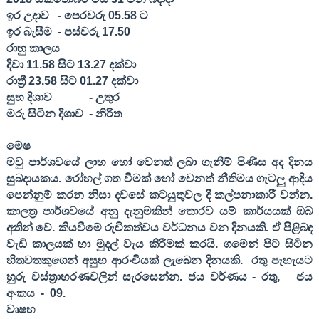
ඉර උදාව
- පෙරවරු 0
5
.
58
ට
ඉර බැසීම
- පස්වරු 1
7
.
50
රාහු කාලය
දිවා 1
1
.
58
සිට 13.
27
දක්වා
රාත්‍රී
23
.
58
සිට 01.
27
දක්වා
සුභ දිශාව
- උතුර
මරු සිටින දිශාව
- නිරිත
මේෂ
මවු පාර්ශවයේ ලාභ හෝ වෙනත් ලබා ගැනීම් පිණිස අද දිනය
සුබදායකය. රෝහල් ගත වීමක් හෝ වෙනත් නීතිමය ගැටලු ආදිය
පෙන්නුම් කරන නිසා දවසේ කටයුතුවල දී කල්පනාකාරී වන්න.
කාලත්‍ර පාර්ශවයේ අනු දැනුමකින් තොරව යම් කාර්යයක් ඔබ
අතින් වේ. කියවීමේ රුචිකත්වය වර්ධනය වන දිනයකි. ඒ පිළිබඳ
වැඩි කාලයක් හා මුදල් වැය කිරීමක් කරයි. ගමෙන් පිට සිටින
හිතවතකුගෙන් අසුභ ආරංචියක් ලැබෙන දිනයකි.
රතු පැහැයට
හුරු වස්ත්‍රාභරණවලින් සැරසෙන්න. ජය වර්ණය - රතු
,
ජය
අංකය
-
09
.
වෘෂභ