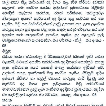
කල් ගතව තිබූ කාර්යයක් අද දිනය තුළ නිම කිරීමට ඉඩකඩ
සැලසේ. තම සේවක කාරක ආදීන්ගේ සුබසාධනය පිළිබඳව
හොඳින් කල්පනා කරන්න. රහස් පරීක්ෂණ කටයුතුවල
නියැළෙන අයගේ කාර්යයන් අද දිනය තුළ සාර්ථක කර ගත
හැකිය. මවු පස මාමාවරුන්ගේ උදවු උපකාර සහ ලාභ ලැබෙන
කටයුතු සඳහා සුබ දායක වනු ඇත. සතුරු කරදර මර්දනය කර තම
ඉලක්ක කරා පහසුවෙන් ළඟාවිය හැකිය. සුදු පැහැයට හුරු
වස්ත්‍රාභරණයෙන් සැරසෙන්න. ජය වර්ණය - නිල්
,
ජය අංකය -
05
මිථුන
රැකියා කරන ස්ථානවල දී ඊර්ෂ්‍යාකරුවන් ඔබගේ ඉදිරි ගමන
වළක‍යි. මවගේ අසනීප තත්ත්වයක් අද දිනයේ පෙන්නුම් කරනු
ඇත. අවිවාහක අයට යහපත් මංගල යෝජනා ඉදිරිපත් වේ.
උදරයේ පහළ අසනීපගති මතු කරවිය හැකිය. ගිවිසුම් ආදිය
අත්සන් කිරීමට හා හවුල් ව්‍යාපාර කටයුතු වැඩි දියුණු කර
ගැනීමට අද දිනය ඉතා සුබදායකය. මවු පාර්ශ්වයේ
මාමාවරුන්ගෙන් උදවු ලබා ගැනීමට අද දිනය සුබදායකය. අද දින
රස කැවිලි දන් දෙන්න. ජය වර්ණය - කොළ
,
ජය අංකය -
05
කටක
ආගමානුකූල සිතිවිලි හා එවැනි ගමන් බිමන් යෙදෙන දිනයකි.