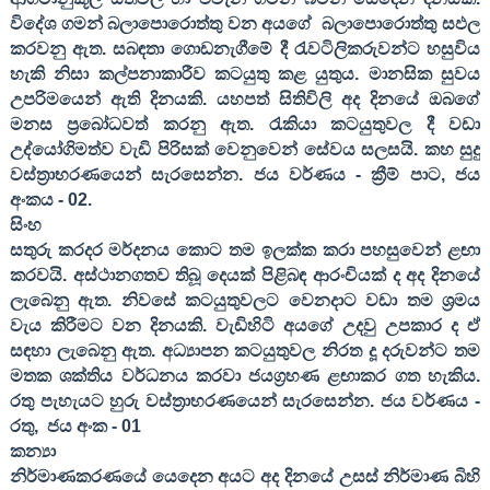
විදේශ ගමන් බලාපොරොත්තු වන අයගේ
බලාපොරොත්තු සඵල
කරවනු ඇත. සබඳතා ගොඩනැගීමේ දී රැවටිලිකරුවන්ට හසුවිය
හැකි නිසා කල්පනාකාරීව කටයුතු කළ යුතුය. මානසික සුවය
උපරිමයෙන් ඇති දිනයකි. යහපත් සිතිවිලි අද දිනයේ ඔබගේ
මනස ප්‍රබෝධවත් කරනු ඇත. රැකියා කටයුතුවල දී වඩා
උද්යෝගිමත්ව වැඩි පිරිසක් වෙනුවෙන් සේවය සලසයි. කහ සුදු
වස්ත්‍රාභරණයෙන් සැරසෙන්න. ජය වර්ණය - ක්‍රීම් පාට
,
ජය
අංකය -
02
.
සිංහ
සතුරු කරදර මර්දනය කොට තම ඉලක්ක කරා පහසුවෙන් ළඟා
කරවයි. අස්ථානගතව තිබූ දෙයක් පිළිබඳ ආරංචියක් ද අද දිනයේ
ලැබෙනු ඇත. නිවසේ කටයුතුවලට වෙනදාට වඩා තම ශ්‍රමය
වැය කිරීමට වන දිනයකි. වැඩිහිටි අයගේ උදවු උපකාර ද ඒ
සඳහා ලැබෙනු ඇත. අධ්‍යාපන කටයුතුවල නිරත දූ දරුවන්ට තම
මතක ශක්තිය වර්ධනය කරවා ජයග්‍රහණ ළඟාකර ගත හැකිය.
රතු පැහැයට හුරු වස්ත්‍රාභරණයෙන් සැරසෙන්න. ජය වර්ණය -
රතු
,
ජය අංක -
01
කන්‍යා
නිර්මාණකරණයේ යෙදෙන අයට අද දිනයේ උසස් නිර්මාණ බිහි