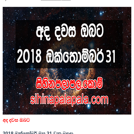
අද දවස ඔබට
2018 ඔක්තෝබර් මස
31
වන බදාදා