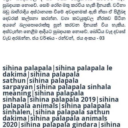
සුබදායක නොවේ. සෙම් රෝග මතු කරවිය හැකි දිනයකි. වටිනා
බඩු බාහිරාදිය අස්ථානගත වීමේ අවදානමක් ඇති නිසා ඒ පිළිබඳ
දෙවරක් කල්පනා කරන්න. වගා කටයුතුවල නිරතව සිටින
අයගේ බලාපොරොත්තු සුන් කරවන දිනයක් විය හැකිය.
අස්වැන්න නෙළීම ආදියට සුබදායක නොවේ. බෝධිය වැඳ දවසේ
වැඩ අරඹන්න
.
ජය වර්ණය
-
රන්වන්
,
ජය අංකය
- 03
sihina palapala|sihina palapala le
dakima|sihina palapala
sathun|sihina palapala
sarpayan|sihina palapala sinhala
meaning|sihina palapala
sinhala|sihina palapala 2019|sihina
palapala animals|sihina palapala
sinhalen,|sihina palapala sathun
dakima|sihina palapala animals
2020|sihina palapala gindara|sihina