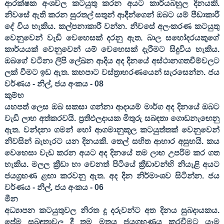
ආරක්ෂක අංශවල කටයුතු කරන අයට කාර්යබහුල දිනයකි.
නිවසේ ඇති කරන සුරතල් සතුන් ආදීන්ගෙන් ඔබට යම් පීඩාකාරී
දේ විය හැකිය. කල්පනාකාරී වන්න. නිවසේ අලංකරණ කටයුතු
වෙනුවෙන් වැඩි වෙහෙසක් දරනු ඇත. බාල සහෝදරයකුගේ
කාර්යයක් වෙනුවෙන් යම් වෙහෙසක් දැරීමට සිදුවිය හැකිය.
ඔබගේ වටිනා ලිපි ලේඛන ආදිය අද දිනයේ අස්ථානගතවීම්වලට
ලක් වීමට ඉඩ ඇත. කහපාට වස්ත්‍රාභරණයෙන් සැරසෙන්න. ජය
වර්ණය - නිල්
,
ජය අංකය -
08
කුම්භ
යහපත් ලෙස ඔබ සකසා ගන්නා ආදායම් මාර්ග අද දිනයේ ඔබට
වැඩි ලාභ අත්කරවයි. ප්‍රතිඵලදායක මිතුරු සබඳතා ගොඩනැඟෙනු
ඇත. වන්දනා ගමන් හෝ ආගමානුකූල කටයුත්තක් වෙනුවෙන්
නිවසින් බැහැරට යන දිනයකි. තෙල් සහිත ආහාර අසුභයි. කය
වෙහෙසා වැඩ කරන අයට අද දිනයේ තම ලාභ උපරිම කර ගත
හැකිය. මලල ක්‍රීඩා හා වෙනත් පිටියේ ක්‍රීඩාවන්හි නියැළි අයට
ජයග්‍රහණ ළඟා කරවනු ඇත. අද දින නිර්මාංශව සිටින්න. ජය
වර්ණය - නිල්
,
ජය අංකය -
06
මීන
අධ්‍යාපන කටයුතුවල නිරත දූ දරුවන්ට අත දිනය සුබදායකය.
ප්‍රේම සබඳතාවල දී තම මතය ජයග්‍රහණය කරවීමට යෑම