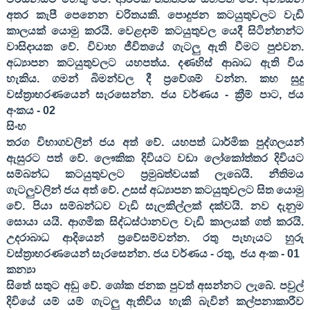
අතර කැපී පෙනෙන චරිතයකි. පොදුජන කටයුතුවලට වැඩි
කාලයක් යොමු කරයි. වෙළදාම් කටයුතුවල යෙදී සිටින්නන්ට
වාසිදායක වේ. විවාහ ජීවිතයේ ගැටලු ඇති වීමට පුළුවන.
අධ්‍යාපන කටයුතුවලට යහපත්ය. දණහිස් ආබාධ ඇති විය
හැකිය. ගමන් බිමන්වල දී ප්‍රවේශම් වන්න. කහ සුදු
වස්ත්‍රාභරණයෙන් සැරසෙන්න. ජය වර්ණය - ක්‍රීම් පාට
,
ජය
අංකය -
02
සිංහ
තරග විභාගවලින් ජය අත් වේ. යහපත් ධාර්මික පුද්ගලයන්
ඇසුරට පත් වේ. ලෞකික දිවියට වඩා ලෝකෝත්තර දිවියට
සම්බන්ධ කටයුතුවලට ප්‍රමුඛත්වයක් ලැබෙයි. නීතිමය
ගැටලුවලින් ජය අත් වේ. උසස් අධ්‍යාපන කටයුතුවලට සිත යොමු
වේ. පියා සම්බන්ධව වැඩි සැලකිල්ලක් දක්වයි. නව දැනුම
සොයා යයි. ආගමික සිද්ධස්ථානවල වැඩි කාලයක් ගත් කරයි.
උදරාබාධ ආදියෙන් ප්‍රවේසම්වන්න. රතු පැහැයට හුරු
වස්ත්‍රාභරණයෙන් සැරසෙන්න. ජය වර්ණය - රතු
,
ජය අංක -
01
කන්‍යා
සිතේ සතුට අඩු වේ. ශෝක ජනක පුවත් අසන්නට ලැබේ. පවුල්
දිවියේ යම් යම් ගැටලු ඇතිවිය හැකි බැවින් කල්පනාකාරීව