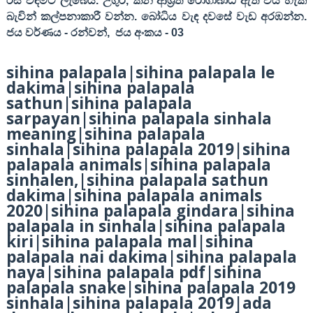
රස විඳීමට ලැබෙයි. උගුර
,
කන ආශ්‍රිත රෝගාබාධ ඇති විය හැකි
බැවින් කල්පනාකාරී වන්න. බෝධිය වැඳ දවසේ වැඩ අරඹන්න
.
ජය වර්ණය
-
රන්වන්
,
ජය අංකය
- 03
sihina palapala|sihina palapala le
dakima|sihina palapala
sathun|sihina palapala
sarpayan|sihina palapala sinhala
meaning|sihina palapala
sinhala|sihina palapala 2019|sihina
palapala animals|sihina palapala
sinhalen,|sihina palapala sathun
dakima|sihina palapala animals
2020|sihina palapala gindara|sihina
palapala in sinhala|sihina palapala
kiri|sihina palapala mal|sihina
palapala nai dakima|sihina palapala
naya|sihina palapala pdf|sihina
palapala snake|sihina palapala 2019
sinhala|sihina palapala 2019|ada