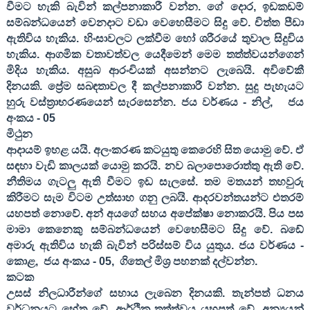
වීමට හැකි බැවින් කල්පනාකාරී වන්න. ගේ දොර
,
ඉඩකඩම්
සම්බන්ධයෙන් වෙනදාට වඩා වෙහෙසීමට සිදු වේ. චිත්ත පීඩා
ඇතිවිය හැකිය. හිංසාවලට ලක්වීම හෝ ශරීරයේ තුවාල සිදුවිය
හැකිය. ආගමික වතාවත්වල යෙදීමෙන් මෙම තත්ත්වයන්ගෙන්
මිදිය හැකිය. අසුබ ආරංචියක් අසන්නට ලැබෙයි. අවිවේකී
දිනයකි. ප්‍රේම සබඳතාවල දී කල්පනාකාරී වන්න. සුදු පැහැයට
හුරු වස්ත්‍රාභරණයෙන් සැරසෙන්න. ජය වර්ණය - නිල්
,
ජය
අංකය -
05
මිථුන
ආදායම් ඉහළ යයි. අලංකරණ කටයුතු කෙරෙහි සිත යොමු වේ. ඒ
සඳහා වැඩි කාලයක් යොමු කරයි. නව බලාපොරොත්තු ඇති වේ.
නීතිමය ගැටලු ඇති වීමට ඉඩ සැලසේ. තම මතයන් තහවුරු
කිරීමට සැම විටම උත්සාහ ගනු ලබයි. ආදරවන්තයන්ට එතරම්
යහපත් නොවේ. අන් අයගේ සහය අපේක්ෂා නොකරයි. පිය පස
මාමා කෙනෙකු සම්බන්ධයෙන් වෙහෙසීමට සිදු වේ. බඩේ
අමාරු ඇතිවිය හැකි බැවින් පරිස්සම් විය යුතුය. ජය වර්ණය -
කොළ
,
ජය අංකය -
05,
ගිතෙල් මිශ්‍ර පහනක් දල්වන්න.
කටක
උසස් නිලධාරීන්ගේ සහාය ලැබෙන දිනයකි. තැන්පත් ධනය
වර්ධනයට හේතු වේ. ආර්ථික තත්ත්වය යහපත් වේ. අන්‍යයන්