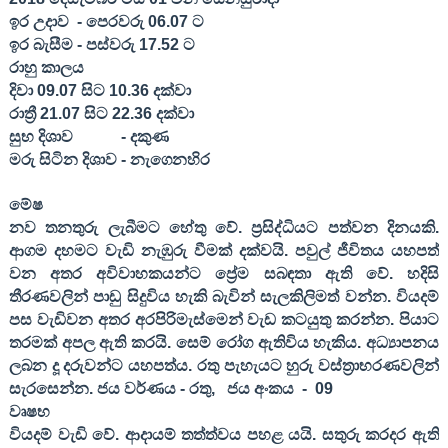
ඉර උදාව
- පෙරවරු 06.0
7
ට
ඉර බැසීම - පස්වරු 1
7
.
52
ට
රාහු කාලය
දිවා 09.0
7
සිට 10.
36
දක්වා
රාත්‍රී 21.0
7
සිට 22.
36
දක්වා
සුභ දිශාව
- දකුණ
මරු සිටින දිශාව - නැගෙනහිර
මේෂ
නව තනතුරු ලැබීමට හේතු වේ. ප්‍රසිද්ධියට පත්වන දිනයකි.
ආගම දහමට වැඩි නැඹුරු වීමක් දක්වයි. පවුල් ජීවිතය යහපත්
වන අතර අවිවාහකයන්ට ප්‍රේම සබඳතා ඇති වේ. හදිසි
තීරණවලින් පාඩු සිදුවිය හැකි බැවින් සැලකිලිමත් වන්න. වියදම්
පස වැඩිවන අතර අරපිරිමැස්මෙන් වැඩ කටයුතු කරන්න. පියාට
තරමක් අපල ඇති කරයි. සෙම් රෝග ඇතිවිය හැකිය. අධ්‍යාපනය
ලබන දූ දරුවන්ට යහපත්ය. රතු පැහැයට හුරු වස්ත්‍රාභරණවලින්
සැරසෙන්න. ජය වර්ණය - රතු
,
ජය අංකය
-
09
වෘෂභ
වියදම් වැඩි වේ. ආදායම් තත්ත්වය පහළ යයි. සතුරු කරදර ඇති