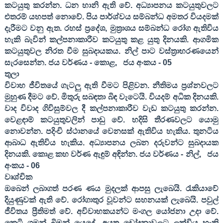
කටයුතු කරන්න. ධන හානි ඇති වේ. අධ්‍යාපනය කටයුතුවලට
එතරම් යහපත් නොවේ. පිය පාර්ශ්වය සම්බන්ධ අමතර වියදමක්
දැරීමට වනු ඇත. රහස් ප්‍රදේශ
,
මුත්‍රාශය සම්බන්ධ රෝග ඇතිවිය
හැකි බැවින් කල්පනාකාරීව කටයුතු කළ යුතු දිනයකි. ආගමික
කටයුතුවල නිරත වීම සුබදායකය. නිල් පාට වස්ත්‍රාභරණයෙන්
සැරසෙන්න. ජය වර්ණය - කොළ
,
ජය අංකය -
05
තුලා
විවාහ ජීවිතයේ ගැටලු ඇති වීමට පිළිවන. නීතිමය ප්‍රශ්නවලට
මුහුණ දීමට වේ. මිතුරු සබඳතා බිඳ වැටෙයි. වියදම් අධික දිනයකි.
වාද විවාද ගිවිසුම්වල දී කල්පනාකාරීව වැඩ කටයුතු කරන්න.
වෙළඳාම් කටයුතුවලින් පාඩු වේ. හදිසි තීරණවලට යොමු
නොවන්න. පදිංචි ස්ථානයේ වෙනසක් ඇතිවිය හැකිය. තුනටිය
ආබාධ ඇතිවිය හැකිය. අධ්‍යාපනය ලබන දරුවන්ට සුබදායක
දිනයකි. කොළ කහ වර්ණ ඇඳුම් අඳින්න. ජය වර්ණය - නිල්
,
ජය
අංකය -
06
වෘශ්චික
ඔබෙන් ලබාගත් පරණ ණය මුදලක් ආපසු ලැබෙයි. රැකියාවේ
දියුණුවක් ඇති වේ. රෝගාතුර වූවන්ට සහනයක් ලැබෙයි. පවුල්
ජීවිතය ප්‍රීතිමත් වේ. අවිවාහකයන්ට මංගල යෝජනා උදා වේ.
කෙටි ගමන් බිමන් යෙදේ. අයුතු චෝදනාවලට ලක්විය හැකි