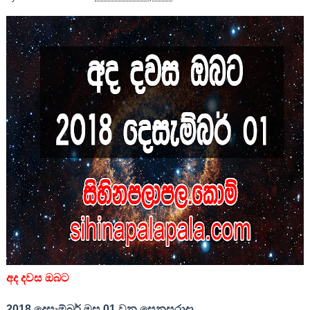
අද දවස ඔබට
2018 දෙසැම්බර් මස 0
1
වන සෙනසුරාදා