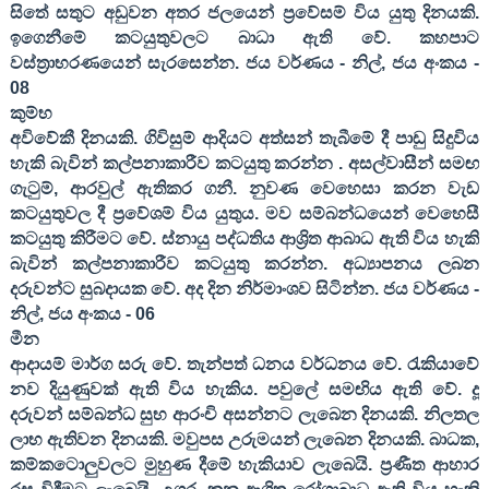
සිතේ සතුට අඩුවන අතර ජලයෙන් ප්‍රවේසම් විය යුතු දිනයකි.
ඉගෙනීමේ කටයුතුවලට බාධා ඇති වේ. කහපාට
වස්ත්‍රාභරණයෙන් සැරසෙන්න. ජය වර්ණය - නිල්
,
ජය අංකය -
08
කුම්භ
අවිවේකී දිනයකි. ගිවිසුම් ආදියට අත්සන් තැබීමේ දී පාඩු සිදුවිය
හැකි බැවින් කල්පනාකාරීව කටයුතු කරන්න . අසල්වාසීන් සමඟ
ගැටුම්
,
ආරවුල් ඇතිකර ගනී. නුවණ වෙහෙසා කරන වැඩ
කටයුතුවල දී ප්‍රවේශම් විය යුතුය. මව සම්බන්ධයෙන් වෙහෙසී
කටයුතු කිරීමට වේ. ස්නායු පද්ධතිය ආශ්‍රිත ආබාධ ඇති විය හැකි
බැවින් කල්පනාකාරීව කටයුතු කරන්න. අධ්‍යාපනය ලබන
දරුවන්ට සුබදායක වේ. අද දින නිර්මාංශව සිටින්න. ජය වර්ණය -
නිල්
,
ජය අංකය -
06
මීන
ආදායම් මාර්ග සරු වේ. තැන්පත් ධනය වර්ධනය වේ. රැකියාවේ
නව දියුණුවක් ඇති විය හැකිය. පවුලේ සමඟිය ඇති වේ. දූ
දරුවන් සම්බන්ධ සුභ ආරංචි අසන්නට ලැබෙන දිනයකි. නිලතල
ලාභ ඇතිවන දිනයකි. මවුපස උරුමයන් ලැබෙන දිනයකි. බාධක
,
කම්කටොලුවලට මුහුණ දීමේ හැකියාව ලැබෙයි. ප්‍රණීත ‍ආහාර