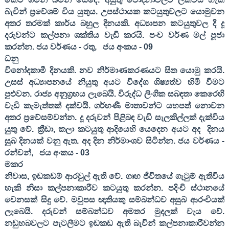
බැවින් ප්‍රවේශම් විය යුතුය. උපස්ථායක කටයුතුවලට යොමුවන
අතර තරමක් කාර්ය බහුල දිනයකි. අධ්‍යාපන කටයුතුවල දී දූ
දරුවන්ට කල්පනා ශක්තිය වැඩි කරයි. පංච වර්ණ මල් පූජා
කරන්න. ජය වර්ණය - රතු
,
ජය අංකය -
09
ධනු
විනෝදකාමී දිනයකි. නව නිර්මාණකරණයට සිත යොමු කරයි.
උසස් අධ්‍යාපනයේ නියුතු අයට විදේශ ශිෂ්‍යත්ව හිමි වීමට
පුළුවන. රාජ්‍ය අනුග්‍රහය ලැබෙයි. විරුද්ධ ලිංගික සබඳතා කෙරෙහි
වැඩි කැමැත්තක් දක්වයි. ගර්භණී මාතාවන්ට යහපත් නොවන
අතර ප්‍රවේසම්වන්න. දූ දරුවන් පිළිබඳ වැඩි සැලකිල්ලක් දැක්විය
යුතු වේ. ක්‍රීඩා
,
කලා කටයුතු ආදියෙහි යෙදෙන අයට අද
දිනය
සුබ දිනයක් වනු ඇත. අද දින නිර්මාංශව සිටින්න. ජය වර්ණය -
රන්වන්
,
ජය අංකය -
03
මකර
නිවාස
,
ඉඩකඩම් ආරවුල් ඇති වේ. ගෘහ ජීවිතයේ ගැටුම් ඇතිවිය
හැකි නිසා කල්පනාකාරීව කටයුතු කරන්න. පදිංචි ස්ථානයේ
වෙනසක් සිදු වේ. මවුපස ඥාතියකු සම්බන්ධව අසුබ ආරංචියක්
ලැබෙයි. දරුවන් සම්බන්ධව අමතර මුදලක් වැය වේ.
නඩුහබවලට පැටලීමට ඉඩකඩ ඇති බැවින් කල්පනාකාරීවන්න