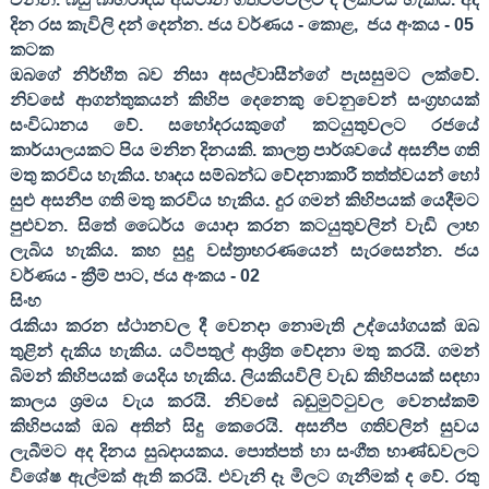
දින රස කැවිලි දන් දෙන්න. ජය වර්ණය - කොළ
,
ජය අංකය -
05
කටක
ඔබගේ නිර්භීත බව නිසා අසල්වාසීන්ගේ පැසසුමට ලක්වේ.
නිවසේ ආගන්තුකයන් කිහිප දෙනෙකු වෙනුවෙන් සංග්‍රහයක්
සංවිධානය වේ. සහෝදරයකුගේ කටයුතුවලට රජයේ
කාර්යාලයකට පිය මනින දිනයකි. කාලත්‍ර පාර්ශවයේ අසනීප ගති
මතු කරවිය හැකිය. හෘදය සම්බන්ධ වේදනාකාරී තත්ත්වයන් හෝ
සුළු අසනීප ගති මතු කරවිය හැකිය. දුර ගමන් කිහිපයක් යෙදීමට
පුළුවන. සිතේ ධෛර්ය යොදා කරන කටයුතුවලින් වැඩි ලාභ
ලැබිය හැකිය. කහ සුදු වස්ත්‍රාභරණයෙන් සැරසෙන්න. ජය
වර්ණය - ක්‍රීම් පාට
,
ජය අංකය -
02
සිංහ
රැකියා කරන ස්ථානවල දී වෙනදා නොමැති උද්යෝගයක් ඔබ
තුළින් දැකිය හැකිය. යටිපතුල් ආශ්‍රිත වේදනා මතු කරයි. ගමන්
බිමන් කිහිපයක් යෙදිය හැකිය. ලියකියවිලි වැඩ කිහිපයක් සඳහා
කාලය ශ්‍රමය වැය කරයි. නිවසේ බඩුමුට්ටුවල වෙනස්කම්
කිහිපයක් ඔබ අතින් සිදු කෙරෙයි. අසනීප ගතිවලින් සුවය
ලැබීමට අද දිනය සුබදායකය. පොත්පත් හා සංගීත භාණ්ඩවලට
විශේෂ ඇල්මක් ඇති කරයි. එවැනි දෑ මිලට ගැනීමක් ද වේ. රතු