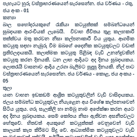
පැහැයට හුරු වස්ත්‍රාභරණයෙන් සැරසෙන්න. ජය වර්ණය - රතු
,
ජය අංක -
01
කන්‍යා
බාල සහෝදරයකුගේ රැකියා කටයුත්තක් සම්බන්ධයෙන්
සුබදායක ආරංචියක් ලැබෙයි.
විවාහ ජීවිතය තුළ කලහකාරී
තත්ත්වය මතු කරවන නිසා කල්පනාකාරී විය යුතුය. ආගමික
කටයුතු සඳහා නැඹුරු වීම ඔබගේ දෛනික කටයුතුවලට වඩාත්
ප්‍රතිඵලදායකයි. කලාත්මක කටයුතු පිළිබඳ වැඩි උනන්දුවකින්
කටයුතු කරන දිනයකි. ධන ලාභ ආදියට අද දිනය සුබදායකය.
ලොතරැයි වාසනාව ආදිය උරගා බැලීමට සුදුසු දිනයකි. නිල් පාට
වස්ත්‍රාභරණයෙන් සැරසෙන්න. ජය වර්ණය - කොළ
,
ජය අංකය -
05
තුලා
යාන වාහන ඉඩකඩම් ආශ්‍රිත කටයුතුවලින් වැඩි වාසිදායකය.
ජලය සම්බන්ධ කටයුතුවල නියැළෙන අය විශේෂ කල්පනාවෙන්
සිටිය යුතුය. ගරු සැලකිලි හා නම්බු නාම අපේක්ෂා කරන අයට
අද දිනය සුබදායකය. සෙම් කෝපය නිසා ඇතිවන අසනීපවලට
හේතුවේ. හිතවත් අයකුගේ කටයුත්තක් වෙනුවෙන් වැඩි
කාලයක් කැප කිරීමට සිදු වේ. ආධ්‍යාත්මික කටයුතුවලට වැඩි