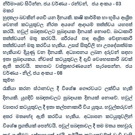
නිර්මාංශව සිටින්න. ජය වර්ණය - රන්වන්
,
ජය අංකය -
03
මකර
හුදකලා බවකින් ගෙවී යන දිනයකි. කෘෂි කාර්මික හා භූමිය ආශ්‍රිත
වෙනත් කටයුතුවල නිරත අයගේ ආදායම් තත්ත්වය යහපත්
කරයි. හවුල් සබඳතාවලට සුබදායක දිනයක් නොවේ. බාධාකාරී
තත්ත්වයන් මතු කරවයි. ශරීරයේ පාද ආශ්‍රිත වේදනාකාරී
තත්ත්වයන් මතු කරවිය හැකිය. උසස් සිතුවිලි හා උපදේශාත්මක
හැකියාව දියුණු වන දිනයකි. අධ්‍යාපනය ලබන දරුවන් සඳහා
ඉතා සුබදායකය. නිවසේ කටයුතුවල දී දැඩි වෙහෙසකාරී බවක්
ඇති කරවයි. කහපාට වස්ත්‍රාභරණයෙන් සැරසෙන්න. ජය
වර්ණය - නිල්
,
ජය අංකය -
08
කුම්භ
රැකියා කරන ස්ථානවල දී විශේෂ ගෞරවයට ලක්විය හැකි
දිනයකි. යුගදිවි සබඳතාවලට සුබදායක දිනයක් නොවේ. හවුල්
ව්‍යාපාර කටයුතුවල දී ඉතා කල්පනාකාරී විය යුතුය. හවුල්කරුවන්
අතර මතභේද ඇති කරවිය හැකිය. අධ්‍යාපන කටයුතුවලින්
විශේෂ ප්‍රගතියක් පෙන්වයි. පවුල් සබඳතාවල දී තම මතය තහවුරු