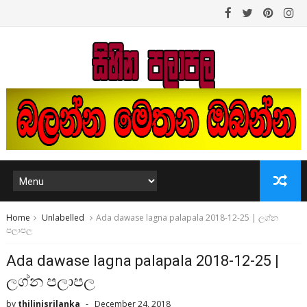
Home
Unlabelled
Ada dawase lagna palapala 2018-12-25 | ලග්න
පලාපල
Ada dawase lagna palapala 2018-12-25 |
ලග්න පලාපල
by
thilinisrilanka
December 24, 2018