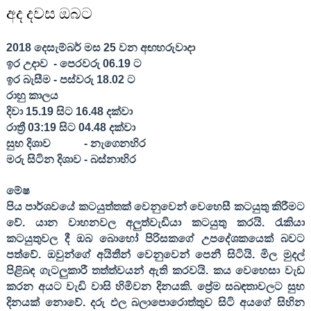
අද දවස ඔබට
2018
දෙසැම්බර් මස
25
වන අඟහරුවාදා
ඉර උදාව
- පෙරවරු
06.19
ට
ඉර බැසීම - පස්වරු
18.02
ට
රාහු කාලය
දිවා
15.19
සිට
16.48
දක්වා
රාත්‍රී
03:19
සිට
04.48
දක්වා
සුභ දිශාව
- නැගෙනහිර
මරු සිටින දිශාව - බස්නාහිර
මේෂ
පිය පාර්ශවයේ කටයුත්තක් වෙනුවෙන් වෙහෙසී කටයුතු කිරීමට
වේ. යාන වාහනවල අලුත්වැඩියා කටයුතු කරයි. රැකියා
කටයුතුවල දී ඔබ බොහෝ පිරිසකගේ උපදේශකයෙක් බවට
පත්වේ. ඔවුන්ගේ අයිතීන් වෙනුවෙන් පෙනී සිටියි. මිල මුදල්
පිළිබඳ ගැටලුකාරී තත්ත්වයන් ඇති කරවයි. කය වෙහෙසා වැඩ
කරන අයට වැඩි වාසි හිමිවන දිනයකි. ප්‍රේම සබඳතාවලට සුභ
දිනයක් නොවේ. දරු ඵල බලාපොරොත්තුව සිටි අයගේ සිහින