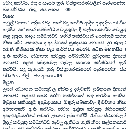
බොඳ කරවයි. රතු පැහැයට හුරු වස්ත්‍රාභරණවලින් සැරසෙන්න.
ජය වර්ණය - රතු
,
ජය අංකය
-
09
වෘෂභ
හවුල් ව්‍යාපාර ආදියේ බදු ගෙේ බදු ගෙවීම් ආදිය ද අද දිනයේ විය
හැකිය. ගේ දොර සම්බන්ධ කටයුතුවල දී කල්පනාකාරීව කටයුතු
කළ යුතුය. හෘදය සම්බන්ධව රෝගී තත්ත්වයන් පෙන්නුම් කරන
නිසා ශරීර සෞඛ්‍යය ද අද දිනයේ සුබදායක නොවේ. දුර බැහැර
ගමන් කිහිපයක් නිසා වැය පාර්ශ්වය මෙන්ම අධික මහන්සිය ද
ඇති කරවයි. අධ්‍යාපන කටයුතු සම්බන්ධව සුබදායක දිනයක්
නොවේ. ප්‍රේම සබඳතාවල ගැටලු සහගත තත්ත්වයන් ඇති
කරවයි. සුදු පැහැයට හුරු වස්ත්‍රාභරණයෙන් සැරසෙන්න. ජය
වර්ණය - නිල්
,
ජය අංකය -
05
මිථුන
උසස් අධ්‍යාපන කටයුතුවල නිරත දූ දරුවන්ට සුබදායක දිනයක්
නොවේ. පපුවේ සෙම් රෝග තත්ත්වයන් මතු කරවිය හැකිය.
මවුපස ඥාතියකුට අසුබදායකය. මිතුරු සබඳතාවල දී වචනය නිසා
අමනාපකම් ඇති කරවයි. නිවස ආශ්‍රිත කටයුතු කිහිපයකට
අසල්වැසියන්ගේ ආධාර උපකාර ලබා ගනියි. රැකියා ස්ථානවල දී
මුදල් කටයුතු සම්බන්ධව ගැටලු ඇතිවිය හැකි නිසා කල්පනාකාරී
වන්න. බඩු බාහිරාදිය අස්ථාන ගතවීම්වලට ද ලක්විය හැකිය. අද