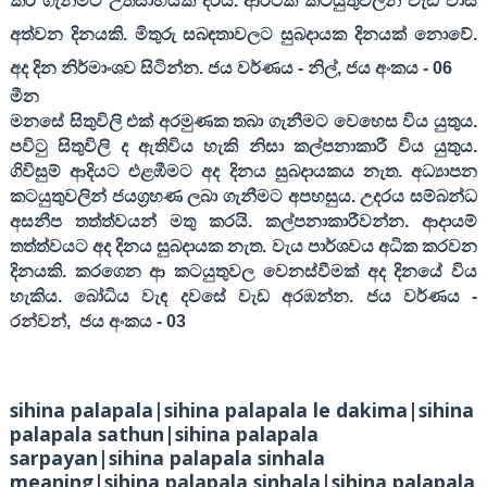
කර ගැනීමට උත්සාහයක් දරයි. ආර්ථික කටයුතුවලින් වැඩි වාසි
අත්වන දිනයකි. මිතුරු සබඳතාවලට සුබදායක දිනයක් නොවේ.
අද දින නිර්මාංශව සිටින්න. ජය වර්ණය - නිල්
,
ජය අංකය -
06
මීන
මනසේ සිතුවිලි එක් අරමුණක තබා ගැනීමට වෙහෙස විය යුතුය.
පවිටු සිතුවිලි ද ඇතිවිය හැකි නිසා කල්පනාකාරී විය යුතුය.
ගිවිසුම් ආදියට එළඹීමට අද දිනය සුබදායකය නැත. අධ්‍යාපන
කටයුතුවලින් ජයග්‍රහණ ලබා ගැනීමට අපහසුය. උදරය සම්බන්ධ
අසනීප තත්ත්වයන් මතු කරයි. කල්පනාකාරීවන්න. ආදායම්
තත්ත්වයට අද දිනය සුබදායක නැත. වැය පාර්ශවය අධික කරවන
දිනයකි. කරගෙන ආ කටයුතුවල වෙනස්වීමක් අද දිනයේ විය
හැකිය. බෝධිය වැඳ දවසේ වැඩ අරඹන්න
.
ජය වර්ණය
-
රන්වන්
,
ජය අංකය
- 03
sihina palapala|sihina palapala le dakima|sihina
palapala sathun|sihina palapala
sarpayan|sihina palapala sinhala
meaning|sihina palapala sinhala|sihina palapala