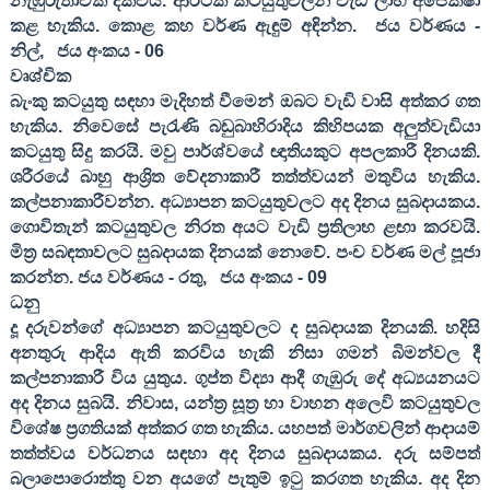
නැඹුරුතාවක් දක්වයි. ආර්ථික කටයුතුවලින් වැඩි ලාභ අපේක්ෂා
කළ හැකිය. කොළ කහ වර්ණ ඇඳුම් අඳින්න.
ජය වර්ණය -
නිල්
,
ජය අංකය -
06
වෘශ්චික
බැංකු කටයුතු සඳහා මැදිහත් වීමෙන් ඔබට වැඩි වාසි අත්කර ගත
හැකිය. නිවෙසේ පැරැණි බඩුබාහිරාදිය කිහිපයක අලුත්වැඩියා
කටයුතු සිදු කරයි. මවු පාර්ශ්වයේ ඥාතියකුට අපලකාරී දිනයකි.
ශරීරයේ බාහු ආශ්‍රිත වේදනාකාරී තත්ත්වයන් මතුවිය හැකිය.
කල්පනාකාරීවන්න. අධ්‍යාපන කටයුතුවලට අද දිනය සුබදායකය.
ගොවිතැන් කටයුතුවල නිරත අයට වැඩි ප්‍රතිලාභ ළඟා කරවයි.
මිත්‍ර සබඳතාවලට සුබදායක දිනයක් නොවේ. පංච වර්ණ මල් පූජා
කරන්න. ජය වර්ණය - රතු
,
ජය අංකය -
09
ධනු
දූ දරුවන්ගේ අධ්‍යාපන කටයුතුවලට ද සුබදායක දිනයකි. හදිසි
අනතුරු ආදිය ඇති කරවිය හැකි නිසා ගමන් බිමන්වල දී
කල්පනාකාරී විය යුතුය. ගුප්ත විද්‍යා ආදී ගැඹුරු දේ අධ්‍යයනයට
අද දිනය සුබයි. නිවාස
,
යන්ත්‍ර සූත්‍ර හා වාහන අලෙවි කටයුතුවල
විශේෂ ප්‍රගතියක් අත්කර ගත හැකිය. යහපත් මාර්ගවලින් ආදායම්
තත්ත්වය වර්ධනය සඳහා අද දිනය සුබදායකය. දරු සම්පත්
බලාපොරොත්තු වන අයගේ පැතුම් ඉටු කරගත හැකිය. අද දින