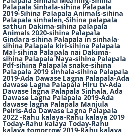
Palapala Sinhala Meaning-Sihina
Palapala Sinhala-sihina Palapala
2019-Sihina Palapala Animals-sihina
Palapala sinhalen,-Sihina palapala
sathun Dakima-sihina palapala
Animals 2020-sihina Palapala
Gindara-sihina Palapala in sinhala-
sihina Palapala kiri-sihina Palapala
Mal-sihina Palapala nai Dakima-
sihina Palapala Naya-sihina Palapala
Pdf-sihina Palapala snake-sihina
Palapala 2019 sinhala-sihina Palapala
2019-Ada Dawase Lagna Palapala-Ada
dawase Lagna Palapala Hiru tv-Ada
Dawase lagna Palapala Sinhala, Ada
Dawase Lagna Palapala 2019-Ada
dawase lagna Palapala Manjula
Peiris-Ada Dawase Lagna Palapala
2022 -Rahu kalaya-Rahu kalaya 2019
Today-Rahu kalaya Today-Rahu
kalaya tomorrow 2019-Rahu kalaya