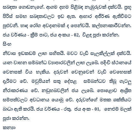
සබඳතා ගොඩනැගේ. ආගම දහම පිළිබඳ නැඹුරුවක් දක්වයි. ප්‍රභූ
පිරිස් සමඟ සබඳතාවලට ඉඩ ඇත. ආහාර අජීර්ණ ඇතිවීමට
පුළුවනි. හෘද රෝග අවදානමක් ද පෙන්වයි. කල්පනාකාරීවන්න.
ජය වර්ණය - ක්‍රීම් පාට
,
ජය අංකය -
02,
විළඳ පූජා කරන්න.
සිංහ
නිවාස ඉඩකඩම් ලාභ සහිතයි. මවට වැඩි සැලකිල්ලක් දක්වයි.
යාන වාහන සම්බන්ධ ව්‍යාපාරවලින් ලාභ ලැබේ. පදිංචි ස්ථානයේ
වෙනසක් විය හැකිය. දරුවන් වෙනුවෙන් වැඩි වෙහෙසක්
දැරීමට වේ. මවුපියන් සතු දේපළ
සම්බන්ධව තිබූ ගැටලු
නිරාකරණය වේ. නඩුහබවලින් ජය ලැබේ. පොළොව ආශ්‍රිත
සම්පත්වලට අවධානය යොමු වේ. දරුවන්ගේ මතක ශක්තියට
බාධා ඇති කරයි. ජය වර්ණය - රතු
,
ජය අංක -
01,
නෙළුම් මලක්
පූජා කරන්න.
කන්‍යා