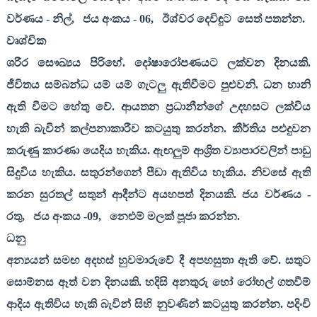
වර්ණය - නිල්
,
ජය අංකය -
06,
ඊශ්වර දෙවිඳුට
සෙත් පතන්න.
වෘශ්චික
ශරීර සෞඛ්‍යය පිරිහේ. දෝෂාරෝපණයට ලක්වන දිනයකි.
ජීවිතය සම්බන්ධ යම් යම් ගැටලු ඇතිවීමට පුළුවනි. ධන හානි
ඇති වීමට හේතු වේ. ආයතන ප්‍රධානීන්ගේ උදහසට ලක්විය
හැකි බැවින් කල්පනාකාරීව කටයුතු කරන්න. කීර්තිය පළුදුවන
කරුණු කාරණා යෙදිය හැකිය. ඇඟලුම් ආශ්‍රිත ව්‍යාපාරවලින් පාඩු
සිදුවිය හැකිය. සතුරන්ගෙන් පීඩා ඇතිවිය හැකිය. නිවසේ ඇති
කරන සුරතල් සතුන් ආදීන්ට අයහපත් දිනයකි. ජය වර්ණය -
රතු
,
ජය අංකය -
09,
නෙළුම් මලක් පූජා කරන්න.
ධනු
අන්‍යයන් සමඟ අදහස් හුවමාරුවේ දී අපහසුතා ඇති වේ. සතුට
සොම්නස ඈත් වන දිනයකි. හදිසි අනතුරු හෝ රෝහල් ගතවීම්
ආදිය ඇතිවිය හැකි බැවින් සිහි නුවණින් කටයුතු කරන්න. පදිංචි