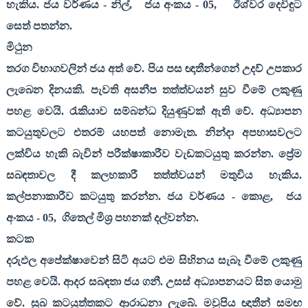
හැකිය. ජය වර්ණය - නිල්
,
ජය අංකය -
05,
ඊශ්වර දෙවිඳුට
සෙත් පතන්න.
මිථුන
තරග විභාගවලින් ජය අත් වේ. පිය පස ඥාතීන්ගෙන් උදව් උපකාර
ලැබෙන දිනයකි. පැවති අසනීප තත්ත්වයන් සුව වීමේ ලකුණු
පහළ වෙයි. රැකියාව සම්බන්ධ දියුණුවක් ඇති වේ. අධ්‍යාපන
කටයුතුවලට එතරම් යහපත් නොමැත. නින්දා අපහාසවලට
ලක්විය හැකි බැවින් පරීක්ෂාකාරීව වැඩකටයුතු කරන්න. ප්‍රේම
සබඳතාවල දී කලහකාරී තත්ත්වයන් මතුවිය හැකිය.
කල්පනාකාරීව කටයුතු කරන්න. ජය වර්ණය - කොළ
,
ජය
අංකය -
05,
ගිතෙල් මිශ්‍ර පහනක් දල්වන්න.
කටක
දරුඵල අපේක්ෂාවෙන් සිටි අයට එම සිහිනය සැබෑ වීමේ ලකුණු
පහළ වෙයි. ආදර සබඳතා ජය ගනී. උසස් අධ්‍යාපනයට සිත යොමු
වේ. සුබ කටයුත්තකට ආරාධනා ලැබේ. මවුපිය ඥාතීන් සමඟ