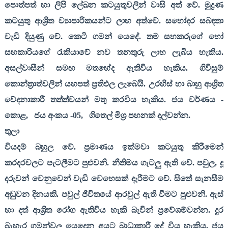
පොත්පත් හා ලිපි ලේඛන කටයුතුවලින් වාසි අත් වේ. මුද්‍රණ
කටයුතු ආශ්‍රිත ව්‍යාපාරිකයන්ට ලාභ අත්වේ. සහෝදර සබඳතා
වැඩි දියුණු වේ. කෙටි ගමන් යෙදේ. තම සහකරුගේ හෝ
සහකාරියගේ රැකියාවේ නව තනතුරු ලාභ ලැබිය හැකිය.
අසල්වාසීන් සමඟ මතභේද ඇතිවිය හැකිය. ගිවිසුම්
කොන්ත්‍රාත්වලින් යහපත් ප්‍රතිඵල ලැබෙයි. උරහිස් හා බාහු ආශ්‍රිත
වේදනාකාරී තත්ත්වයන් මතු කරවිය හැකිය. ජය වර්ණය -
කොළ
,
ජය අංකය -
05,
ගිතෙල් මිශ්‍ර පහනක් දල්වන්න.
තුලා
වියදම් බහුල වේ. ප්‍රමාණය ඉක්මවා කටයුතු කිරීමෙන්
කරදරවලට පැටලීමට පුළුවනි. නීතිමය ගැටලු ඇති වේ. පවුල
,
දූ
දරුවන් වෙනුවෙන් වැඩි වෙහෙසක් දැරීමට වේ. සිතේ සැනසීම
අඩුවන දිනයකි. පවුල් ජිවිතයේ ආරවුල් ඇති වීමට පුළුවනි. ඇස්
හා දත් ආශ්‍රිත රෝග ඇතිවිය හැකි බැවින් ප්‍රවේශම්වන්න. දුර
බැහැර ගමන්වල යෙදෙන අයට බාධාකාරී දේ විය හැකිය. ජය