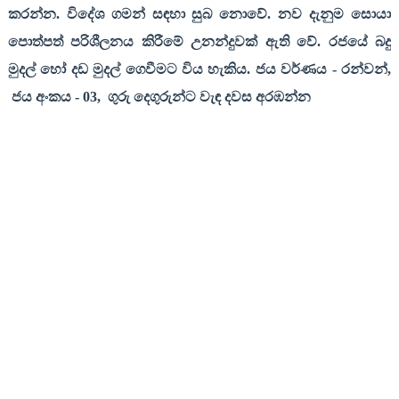
කරන්න. විදේශ ගමන් සඳහා සුබ නොවේ. නව දැනුම සොයා
පොත්පත් පරිශීලනය කිරීමේ උනන්දුවක් ඇති වේ. රජයේ බදු
මුදල් හෝ දඩ මුදල් ගෙවීමට විය හැකිය. ජය වර්ණය
-
රන්වන්
,
ජය අංකය
- 03,
ගුරු දෙගුරුන්ට වැඳ දවස අරඹන්න