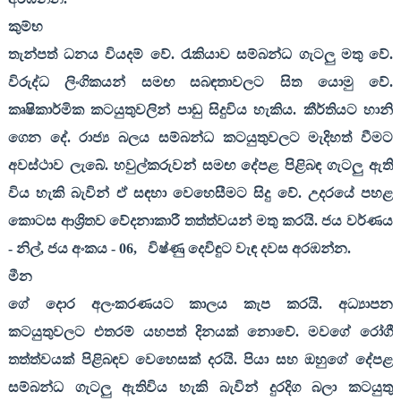
කුම්භ
තැන්පත් ධනය වියදම් වේ. රැකියාව සම්බන්ධ ගැටලු මතු වේ.
විරුද්ධ ලිංගිකයන් සමඟ සබඳතාවලට සිත යොමු වේ.
කෘෂිකාර්මික කටයුතුවලින් පාඩු සිදුවිය හැකිය. කීර්තියට හානි
ගෙන දේ. රාජ්‍ය බලය සම්බන්ධ කටයුතුවලට මැදිහත් වීමට
අවස්ථාව ලැබේ. හවුල්කරුවන් සමඟ දේපළ පිළිබඳ ගැටලු ඇති
විය හැකි බැවින් ඒ සඳහා වෙහෙසීමට සිදු වේ. උදරයේ පහළ
කොටස ආශ්‍රිතව වේදනාකාරී තත්ත්වයන් මතු කරයි. ජය වර්ණය
- නිල්
,
ජය අංකය -
06,
විෂ්ණු දෙවිඳුට වැඳ දවස අරඹන්න.
මීන
ගේ දොර අලංකරණයට කාලය කැප කරයි. අධ්‍යාපන
කටයුතුවලට එතරම් යහපත් දිනයක් නොවේ. මවගේ රෝගී
තත්ත්වයක් පිළිබඳව වෙහෙසක් දරයි. පියා සහ ඔහුගේ දේපළ
සම්බන්ධ ගැටලු ඇතිවිය හැකි බැවින් දුරදිග බලා කටයුතු