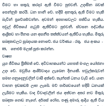
වීමට හා සතුරු කරදර ඇති වීමට පුළුවනි. උදාසීන බවක්
පෙන්නුම් කරයි. ධන හානි වේ. හදිසි අනතුරු ඇති වීමට හැකි
බැවින් ප්‍රවේශම්වන්න. අවමන් අපහාසවලට පත්විය හැකිය.
පවුල් ජීවිතයේ ගැටුම් ඇතිවීමට පුළුවනි. ස්වසන පද්ධතිය
ආශ්‍රිතව හා පීනස යන අසනීප තත්ත්වයන් ඇතිවිය හැකිය. මිතුරු
සබඳතාවලට සුබදායක නොවේ. ජය වර්ණය - රතු
,
ජය අංකය
-
09,
නෙළුම් මලක් පූජා කරන්න.
වෘෂභ
යුග ජීවිතය ප්‍රීතිමත් වේ. අවිවාහකයන්ට යහපත් මංගල යෝජනා
උදා වේ. මවුපිය ආශිර්වාදය ලැබෙන දිනයකි. හවුල්කරුවන්
සමඟ ගනුදෙනුවලින් වාසි අත්වේ. තැන්පත් ධනය වැඩි වේ. යාන
වාහන ඉඩකඩම් ලාභ ලැබේ. මව් පාර්ශවයෙන් හදිසි ධනයක්
ලැබීමට හැකිය. වාද විවාදවලින් ජය අත්වන අතර නව මිතුරු
සබඳතා ගොඩ නැගේ. අර්ශස් රෝග
,
පණු අමාරු ආදිය ඇති විය