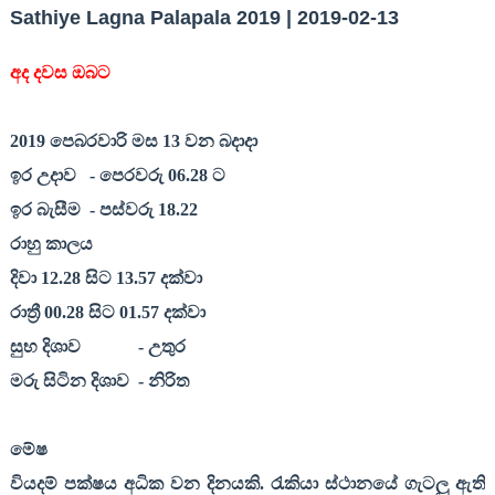
Sathiye Lagna Palapala 2019 | 2019-02-13
අද දවස ඔබට
201
9
පෙබරවාරි මස
13
වන බදාදා
ඉර උදාව
- පෙරවරු 06.
28
ට
ඉර බැසීම
- පස්වරු 18.
22
රාහු කාලය
දිවා 12.
28
සිට 13.
57
දක්වා
රාත්‍රී 00.
28
සිට 01.
57
දක්වා
සුභ දිශාව
- උතුර
මරු සිටින දිශාව
- නිරිත
මේෂ
වියදම් පක්ෂය අධික වන දිනයකි. රැකියා ස්ථානයේ ගැටලු ඇති