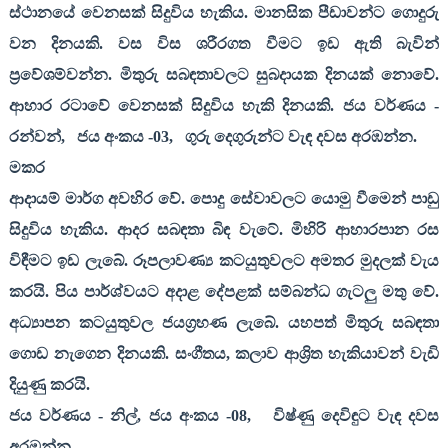
ස්ථානයේ වෙනසක් සිදුවිය හැකිය. මානසික පීඩාවන්ට ගොදුරු
වන දිනයකි. වස විස ශරීරගත වීමට ඉඩ ඇති බැවින්
ප්‍රවේශම්වන්න. මිතුරු සබඳතාවලට සුබදායක දිනයක් නොවේ.
ආහාර රටාවේ වෙනසක් සිදුවිය හැකි දිනයකි. ජය වර්ණය -
රන්වන්
,
ජය අංකය -
03,
ගුරු දෙගුරුන්ට වැඳ දවස අරඹන්න.
මකර
ආදායම් මාර්ග අවහිර වේ. පොදු සේවාවලට යොමු වීමෙන් පාඩු
සිදුවිය හැකිය. ආදර සබඳතා බිඳ වැටේ. මිහිරි ආහාරපාන රස
විඳීමට ඉඩ ලැබේ. රූපලාවණ්‍ය කටයුතුවලට අමතර මුදලක් වැය
කරයි. පිය පාර්ශ්වයට අදාළ දේපළක් සම්බන්ධ ගැටලු මතු වේ.
අධ්‍යාපන කටයුතුවල ජයග්‍රහණ ලැබේ. යහපත් මිතුරු සබඳතා
ගොඩ නැගෙන දිනයකි. සංගීතය
,
කලාව ආශ්‍රිත හැකියාවන් වැඩි
දියුණු කරයි.
ජය වර්ණය - නිල්
,
ජය අංකය -
08,
විෂ්ණු දෙවිඳුට වැඳ දවස
අරඹන්න.