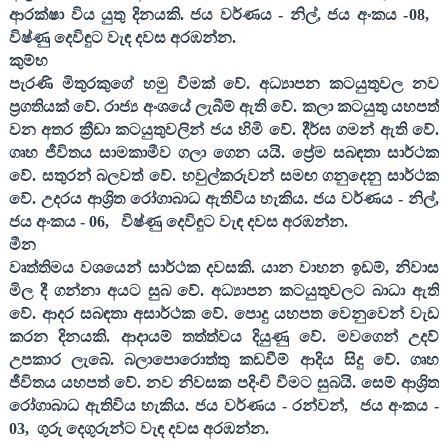
ආරක්ෂා විය යුතු දිනයකි. ජය වර්ණය - නිල්
,
ජය අංකය -
08,
විෂ්ණු දෙවිඳුට වැඳ දවස අරඹන්න.
කුම්භ
පැරණි මිතුරකුගේ හමු වීමක් වේ. අධ්‍යාපන කටයුතුවල නව
ප්‍රගතියක් වේ. රාජ්‍ය අංශයේ ලැබීම් ඇති වේ. කලා කටයුතු යහපත්
වන අතර ක්‍රීඩා කටයුතුවලින් ජය හිමි වේ. දීර්ඝ ගමන් ඇති වේ.
ගෘහ ජීවිතය සාමකාමීව ගලා ගෙන යයි. ප්‍රේම සබඳතා සාර්ථක
වේ. සතුරන් බලවත් වේ. හවුල්කරුවන් සමඟ ගනුදෙනු සාර්ථක
වේ. උදරය ආශ්‍රිත රෝගාබාධ ඇතිවිය හැකිය. ජය වර්ණය - නිල්
,
ජය අංකය -
06,
විෂ්ණු දෙවිඳුට වැඳ දවස අරඹන්න.
මීන
වෘත්තිමය වශයෙන් සාර්ථක දවසකි. යාන වාහන ඉඩම්
,
නිවාස
මිල දී ගන්නා අයට සුබ වේ. අධ්‍යාපන කටයුතුවලට බාධා ඇති
වේ. ආදර සබඳතා අසාර්ථක වේ. පොදු යහපත වෙනුවෙන් වැඩ
කරන දිනයකි. ආදායම් තත්ත්වය දියුණු වේ. මවගෙන් උදව්
උපකාර ලැබේ. බලාපොරොත්තු කඩවීම් ආදිය සිදු වේ. ගෘහ
ජීවිතය යහපත් වේ. නව නිවසක පදිංචි වීමට සුබයි. සෙම් ආශ්‍රිත
රෝගාබාධ ඇතිවිය හැකිය. ජය වර්ණය
-
රන්වන්
,
ජය අංකය
-
03,
ගුරු දෙගුරුන්ට වැඳ දවස අරඹන්න
.