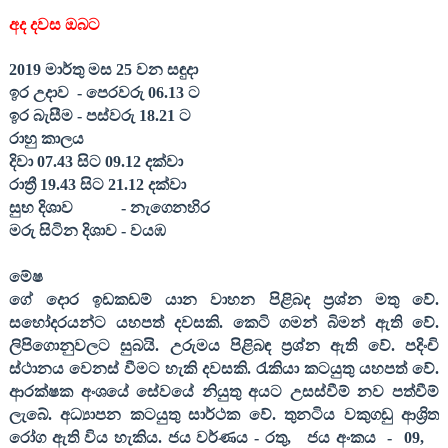
අද දවස ඔබට
2019
මාර්තු
මස
25
වන සඳුදා
ඉර උදාව
- පෙරවරු
06.13
ට
ඉර බැසීම - පස්වරු
18.21
ට
රාහු කාලය
දිවා
07.43
සිට
09.12
දක්වා
රාත්‍රී
19.43
සිට
21.12
දක්වා
සුභ දිශාව
- නැගෙනහිර
මරු සිටින දිශාව - වයඹ
මේෂ
ගේ දොර ඉඩකඩම් යාන වාහන පිළිබද ප්‍රශ්න මතු වේ.
සහෝදරයන්ට යහපත් දවසකි. කෙටි ගමන් බිමන් ඇති වේ.
ලිපිගොනුවලට සුබයි. උරුමය පිළිබඳ ප්‍රශ්න ඇති වේ. පදිංචි
ස්ථානය වෙනස් වීමට හැකි දවසකි. රැකියා කටයුතු යහපත් වේ.
ආරක්ෂක අංශයේ සේවයේ නියුතු අයට උසස්වීම් නව පත්වීම්
ලැබේ. අධ්‍යාපන කටයුතු සාර්ථක වේ. තුනටිය වකුගඩු ආශ්‍රිත
රෝග ඇති විය හැකිය. ජය වර්ණය - රතු
,
ජය අංකය
-
09,