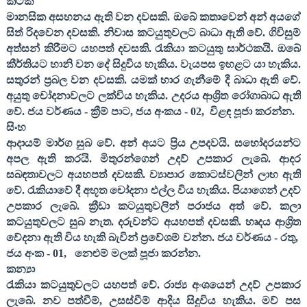
කටක
මානසික අසහනය ඇති වන දවසකි. ඔබේ කතාවෙන් අන් අයගේ
සිත් රිදවෙන දවසකි. නිවාස කටයුතුවලට බාධා ඇති වේ. ගිවිසුම්
අත්සන් කිරීමට යහපත් දවසකි. රැකියා කටයුතු සාර්ථකයි. ඔබේ
කීර්තියට හානි වන දේ සිදුවිය හැකිය. වැයපස ඉහළට යා හැකිය.
සතුරන් ප්‍රබල වන දවසකි. යමක් භාර ගැනීමේ දී බාධා ඇති වේ.
අයුතු චෝදනාවලට ලක්විය හැකිය. උදරය ආශ්‍රිත රෝගාබාධ ඇති
වේ. ජය වර්ණය - ක්‍රීම් පාට
,
ජය අංකය -
02,
විළඳ පූජා කරන්න.
සිංහ
ආදායම් මාර්ග සුබ වේ. අන් අයට ප්‍රිය උපදවයි. සහෝදරයන්ට
අපල ඇති කරයි. මිතුරන්ගෙන් උදව් උපකාර ලැබේ. ආදර
සබඳතාවලට අයහපත් දවසකි. ව්‍යාපාර කොටස්වලින් ලාභ ඇති
වේ. රැකියාවේ දී අභූත චෝදනා එල්ල විය හැකිය. පියාගෙන් උදව්
උපකාර ලැබේ. ක්‍රීඩා කටයුතුවලින් පරාජය අත් වේ. කලා
කටයුතුවලට සුබ නැත. දරුවන්ට අයහපත් දවසකි. හෘදය ආශ්‍රිත
වේදනා ඇති විය හැකි බැවින් ප්‍රවේශම් වන්න. ජය වර්ණය - රතු
,
ජය අංක -
01,
නෙළුම් මලක් පූජා කරන්න.
කන්‍යා
රැකියා කටයුතුවලට යහපත් වේ. රාජ්‍ය අංශයෙන් උදව් උපකාර
ලැබේ. නව පත්වීම්
,
උසස්වීම් ආදිය සිදුවිය හැකිය. මව් පස