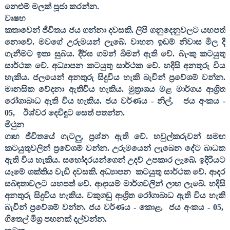
නෙළුම් මලක් පූජා කරන්න.
වෘෂභ
කතාවෙන් ජීවිතය ජය ගන්නා දවසකි. ලිපි ගනුදෙනුවලට යහපත්
නොවේ. මවගේ උරුමයන් ලැබේ. වාහන ඉඩම් නිවාස මිල දී
ගැනීමට ඉතා සුබය. දීර්ඝ ගමන් බිමන් ඇති වේ. බැංකු කටයුතු
සාර්ථක වේ. අධ්‍යාපන කටයුතු සාර්ථක වේ. හදිසි අනතුරු විය
හැකිය. ජලයෙන් අනතුරු සිදුවිය හැකි බැවින් ප්‍රවේශම් වන්න.
මානසික වේදනා ඇතිවිය හැකිය. මුත්‍රාශය මළ මාර්ගය ආශ්‍රිත
රෝගාබාධ ඇති විය හැකිය. ජය වර්ණය - නිල්
,
ජය අංකය -
05,
ඊශ්වර දෙවිඳුට සෙත් පතන්න.
මිථුන
ගෘහ ජීවිතයේ ගැටලු
,
ප්‍රශ්න ඇති වේ. හවුල්කරුවන් සමඟ
කටයුතුවලින් ප්‍රවේශම් වන්න. උරුමයෙන් ලැබෙන දේට බාධක
ඇති විය හැකිය. සහෝදරයන්ගෙන් උදව් උපකාර ලැබේ. ඉදිරියට
යෑමේ ශක්තිය වැඩි දවසකි. අධ්‍යාපන
කටයුතු සාර්ථක වේ. ආදර
සබඳතාවලට යහපත් වේ. ආදායම් මාර්ගවලින් ලාභ ලැබේ. හදිසි
අනතුරු සිදුවිය හැකිය. වකුගඩු ආශ්‍රිත රෝගාබාධ ඇති විය හැකි
බැවින් ප්‍රවේශම් වන්න. ජය වර්ණය - කොළ
,
ජය අංකය -
05,
ගිතෙල් මිශ්‍ර පහනක් දල්වන්න.