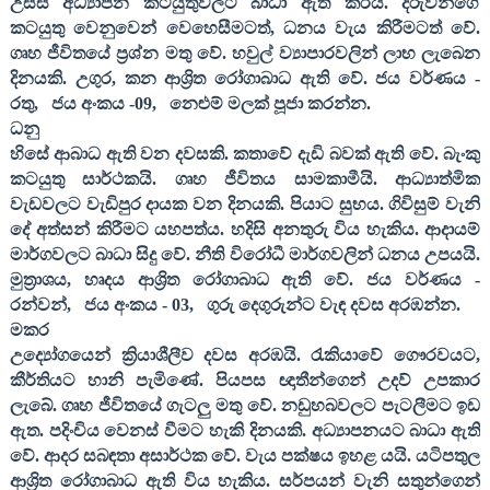
උසස් අධ්‍යාපන කටයුතුවලට බාධා ඇති කරයි. දරුවන්ගේ
කටයුතු වෙනුවෙන් වෙහෙසීමටත්
,
ධනය වැය කිරීමටත් වේ.
ගෘහ ජීවිතයේ ප්‍රශ්න මතු වේ. හවුල් ව්‍යාපාරවලින් ලාභ ලැබෙන
දිනයකි. උගුර
,
කන ආශ්‍රිත රෝගාබාධ ඇති වේ. ජය වර්ණය -
රතු
,
ජය අංකය -
09,
නෙළුම් මලක් පූජා කරන්න.
ධනු
හිසේ ආබාධ ඇති වන දවසකි. කතාවේ දැඩි බවක් ඇති වේ. බැංකු
කටයුතු සාර්ථකයි. ගෘහ ජීවිතය සාමකාමීයි. ආධ්‍යාත්මික
වැඩවලට වැඩිපුර දායක වන දිනයකි. පියාට සුභය. ගිවිසුම් වැනි
දේ අත්සන් කිරීමට යහපත්ය. හදිසි අනතුරු විය හැකිය. ආදායම්
මාර්ගවලට බාධා සිදු වේ. නීති විරෝධී මාර්ගවලින් ධනය උපයයි.
මුත්‍රාශය
,
හෘදය ආශ්‍රිත රෝගාබාධ ඇති වේ. ජය වර්ණය -
රන්වන්
,
ජය අංකය -
03,
ගුරු දෙගුරුන්ට වැඳ දවස අරඹන්න.
මකර
උද්‍යෝගයෙන් ක්‍රියාශීලීව දවස අරඹයි. රැකියාවේ ගෞරවයට
,
කීර්තියට හානි පැමිණේ. පියපස ඥාතීන්ගෙන් උදව් උපකාර
ලැබේ. ගෘහ ජීවිතයේ ගැටලු මතු වේ. නඩුහබවලට පැටලීමට ඉඩ
ඇත. පදිංචිය වෙනස් වීමට හැකි දිනයකි. අධ්‍යාපනයට බාධා ඇති
වේ. ආදර සබඳතා අසාර්ථක වේ. වැය පක්ෂය ඉහළ යයි. යටිපතුල
ආශ්‍රිත රෝගාබාධ ඇති විය හැකිය. සර්පයන් වැනි සතුන්ගෙන්