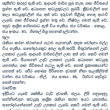
ඥාතීන්ට කරදර ඇති වේ. ආදායම් මාර්ග සුබ නැත. ගෘහ ජීවිතයේ
ප්‍රශ්න ඇති වේ. අධ්‍යාපන කටයුතුවලට සුබයි. ක්‍රීඩාවලින් සහ
කලා කටයුතුවලින් ජය අත් වේ. දරුවන් පිළිබඳ හොඳ ආරංචි
ලැබේ. ගෘහ ජීවිතයේ ප්‍රශ්න මතු වේ. නිෂ්ඵල ගමන් ඇති වේ.
පපුව ආශ්‍රිත රෝගාබාධ ඇති විය හැකිය. ජය වර්ණය - කොළ
,
ජය අංකය -
05,
ගිතෙල් මිශ්‍ර පහනක් දල්වන්න.
තුලා
රැකියා කරන ස්ථානයේ ගැටළු පැනනැඟී. අභූත චෝදනා එල්ල
විය හැකිය. සහෝදරයකුට අපල ඇති කරයි. මිතුරන්ගෙන් උදව්
උපකාර ලැබේ. ආදායම් මාර්ගවලින් ලාභ අත් වේ. කෙටි ගමන්
ඇති වේ. පියාගෙන් උදව් උපකාර ලැබේ. අධ්‍යාපන කටයුතු
යහපත්ය. ගෘහ ජීවිතයේ ගැටලු ඇති වේ. පොත් ප්‍රකාශකයන්ට
යහපත් වේ. ශරීර සෞඛ්‍ය පිරිහෙන දවසක් නිසා සැලකිලිමත්
වන්න. ජය වර්ණය - නිල්
,
ජය අංකය -
06,
ඊශ්වර දෙවිඳුට
සෙත් පතන්න.
වෘශ්චික
ඉදිරියට යෑමේ ශක්තිය වැඩි දවසකි. ජලය
,
ලිපි ගනුදෙනු
,
සන්නිවේදන කටයුතු ආශ්‍රිත රැකියා කරන අයට යහපත්ය.
සහෝදරයන්ගෙන් උදව් උපකාර ලැබේ. කෙටි ගමන් ඇති වේ.