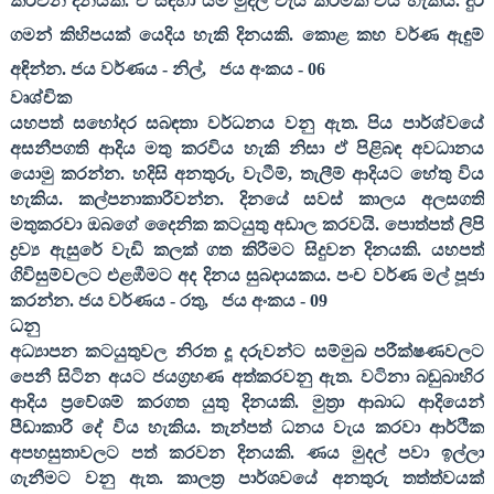
කරවන දිනයකි. ඒ සඳහා යම් මුදල් වැය කිරීමක් විය හැකිය. දුර
ගමන් කිහිපයක් යෙදිය හැකි දිනයකි. කොළ කහ වර්ණ ඇඳුම්
අඳින්න. ජය වර්ණය - නිල්
,
ජය අංකය -
06
වෘශ්චික
යහපත් සහෝදර සබඳතා වර්ධනය වනු ඇත. පිය පාර්ශ්වයේ
අසනීපගති ආදිය මතු කරවිය හැකි නිසා ඒ පිළිබඳ අවධානය
යොමු කරන්න. හදිසි අනතුරු
,
වැටීම්
,
තැලීම් ආදියට හේතු විය
හැකිය. කල්පනාකාරීවන්න. දිනයේ සවස් කාලය අලසගති
මතුකරවා ඔබගේ දෛනික කටයුතු අඩාල කරවයි. පොත්පත් ලිපි
ද්‍රව්‍ය ඇසුරේ වැඩි කලක් ගත කිරීමට සිදුවන දිනයකි. යහපත්
ගිවිසුම්වලට එළඹීමට අද දිනය සුබදායකය. පංච වර්ණ මල් පූජා
කරන්න. ජය වර්ණය - රතු
,
ජය අංකය -
09
ධනු
අධ්‍යාපන කටයුතුවල නිරත දූ දරුවන්ට සම්මුඛ පරීක්ෂණවලට
පෙනී සිටින අයට ජයග්‍රහණ අත්කරවනු ඇත. වටිනා බඩුබාහිර
ආදිය ප්‍රවේශම් කරගත යුතු දිනයකි. මුත්‍රා ආබාධ ආදියෙන්
පීඩාකාරී දේ විය හැකිය. තැන්පත් ධනය වැය කරවා ආර්ථික
අපහසුතාවලට පත් කරවන දිනයකි. ණය මුදල් පවා ඉල්ලා
ගැනීමට වනු ඇත. කාලත්‍ර පාර්ශවයේ අනතුරු තත්ත්වයක්