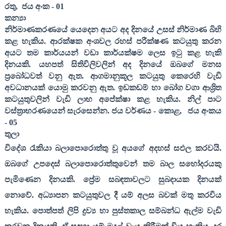
රතු
,
ජය අංක -
01
කන්‍යා
නිර්මාණකරණයේ යෙදෙන අයට අද දිනයේ උසස් නිර්මාණ බිහි
කළ හැකිය. ආරක්ෂක අංශවල රහස් පරීක්ෂණ කටයුතු කරන
අයට තම කාර්යයන් වඩා කාර්යක්ෂම ලෙස ඉටු කළ හැකි
දිනයකි. යහපත් සිතිවිලිවලින් අද දිනයේ ඔබගේ මනස
ප්‍රබෝධවත් වනු ඇත. ආගමානුකූල කටයුතු කෙරෙහි වැඩි
අවධානයක් යොමු කරවනු ඇත. ඉඩකඩම් හා බෝග වගා ආශ්‍රිත
කටයුතුවලින් වැඩි ලාභ අපේක්ෂා කළ හැකිය. නිල් පාට
වස්ත්‍රාභරණයෙන් සැරසෙන්න. ජය වර්ණය - කොළ
,
ජය අංකය
-
05
තුලා
විදේශ රැකියා බලාපොරොත්තු වූ අයගේ අදහස් සඵල කරවයි.
ඔබගේ උපදෙස් බලාපොරොත්තුවෙන් තම බාල සහෝදරයකු
පැමිණෙන දිනයකි. ප්‍රේම සබඳතාවලට සුබදායක දිනයක්
නොවේ. අධ්‍යාපන කටයුතුවල දී යම් අලස බවක් මතු කරවිය
හැකිය. පොත්පත් ලිපි ද්‍රව්‍ය හා පුස්තකාල සම්බන්ධ ඇල්ම වැඩි