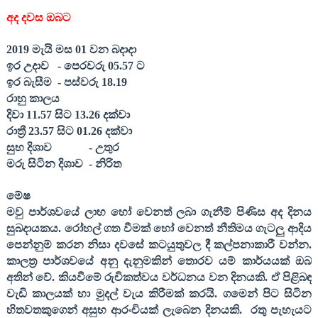
අද දවස ඔබට
201
9
මැ
යි
මස
01
වන බදාදා
ඉර උදාව
- පෙරවරු 0
5
.
57
ට
ඉර බැසීම
- පස්වරු 1
8
.
19
රාහු කාලය
දිවා 1
1
.
57
සිට 13.
26
දක්වා
රාත්‍රී
23
.
57
සිට 01.
26
දක්වා
සුභ දිශාව
- උතුර
මරු සිටින දිශාව
- නිරිත
මේෂ
මවු පාර්ශවයේ ලාභ හෝ වෙනත් ලබා ගැනීම් පිණිස අද දිනය
සුබදායකය. රෝහල් ගත වීමක් හෝ වෙනත් නීතිමය ගැටලු ආදිය
පෙන්නුම් කරන නිසා දවසේ කටයුතුවල දී කල්පනාකාරී වන්න.
කාලත්‍ර පාර්ශවයේ අනු දැනුමකින් තොරව යම් කාර්යයක් ඔබ
අතින් වේ. කියවීමේ රුචිකත්වය වර්ධනය වන දිනයකි. ඒ පිළිබඳ
වැඩි කාලයක් හා මුදල් වැය කිරීමක් කරයි. ගමෙන් පිට සිටින
හිතවතකුගෙන් අසුභ ආරංචියක් ලැබෙන දිනයකි.
රතු පැහැයට