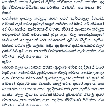
පෙන්නුම් කරන බැවින් ඒ පිළිබඳ අවධානය යොමු කරන්න. අද
දින නිර්මාංශව සිටින්න. ජය වර්ණය - රන්වන්
,
ජය අංකය -
03
මකර
ආරක්ෂක අංශවල කටයුතු කරන අයට කාර්යබහුල දිනයකි.
නිවසේ ඇති කරන සුරතල් සතුන් ආදීන්ගෙන් ඔබට යම් පීඩාකාරී
දේ විය හැකිය. කල්පනාකාරී වන්න. නිවසේ අලංකරණ කටයුතු
වෙනුවෙන් වැඩි වෙහෙසක් දරනු ඇත. බාල සහෝදරයකුගේ
කාර්යයක් වෙනුවෙන් යම් වෙහෙසක් දැරීමට සිදුවිය හැකිය.
ඔබගේ වටිනා ලිපි ලේඛන ආදිය අද දිනයේ අස්ථානගතවීම්වලට
ලක් වීමට ඉඩ ඇත. කහපාට වස්ත්‍රාභරණයෙන් සැරසෙන්න. ජය
වර්ණය - නිල්
,
ජය අංකය -
08
කුම්භ
යහපත් ලෙස ඔබ සකසා ගන්නා ආදායම් මාර්ග අද දිනයේ ඔබට
වැඩි ලාභ අත්කරවයි. ප්‍රතිඵලදායක මිතුරු සබඳතා ගොඩනැඟෙනු
ඇත. වන්දනා ගමන් හෝ ආගමානුකූල කටයුත්තක් වෙනුවෙන්
නිවසින් බැහැරට යන දිනයකි. තෙල් සහිත ආහාර අසුභයි. කය
වෙහෙසා වැඩ කරන අයට අද දිනයේ තම ලාභ උපරිම කර ගත
හැකිය. මලල ක්‍රීඩා හා වෙනත් පිටියේ ක්‍රීඩාවන්හි නියැළි අයට
ජයග්‍රහණ ළඟා කරවනු ඇත. අද දින නිර්මාංශව සිටින්න. ජය
වර්ණය - නිල්
,
ජය අංකය -
06