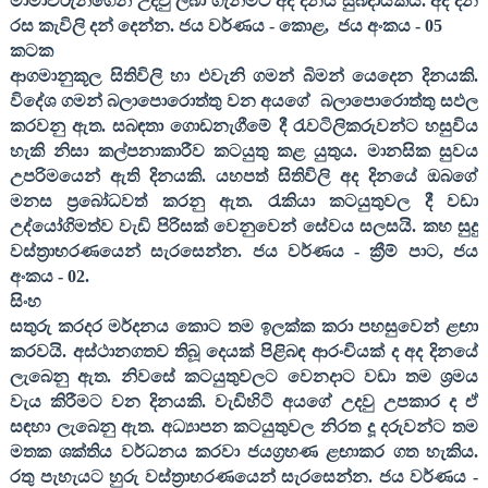
මාමාවරුන්ගෙන් උදවු ලබා ගැනීමට අද දිනය සුබදායකය. අද දින
රස කැවිලි දන් දෙන්න. ජය වර්ණය - කොළ
,
ජය අංකය -
05
කටක
ආගමානුකූල සිතිවිලි හා එවැනි ගමන් බිමන් යෙදෙන දිනයකි.
විදේශ ගමන් බලාපොරොත්තු වන අයගේ
බලාපොරොත්තු සඵල
කරවනු ඇත. සබඳතා ගොඩනැගීමේ දී රැවටිලිකරුවන්ට හසුවිය
හැකි නිසා කල්පනාකාරීව කටයුතු කළ යුතුය. මානසික සුවය
උපරිමයෙන් ඇති දිනයකි. යහපත් සිතිවිලි අද දිනයේ ඔබගේ
මනස ප්‍රබෝධවත් කරනු ඇත. රැකියා කටයුතුවල දී වඩා
උද්යෝගිමත්ව වැඩි පිරිසක් වෙනුවෙන් සේවය සලසයි. කහ සුදු
වස්ත්‍රාභරණයෙන් සැරසෙන්න. ජය වර්ණය - ක්‍රීම් පාට
,
ජය
අංකය -
02
.
සිංහ
සතුරු කරදර මර්දනය කොට තම ඉලක්ක කරා පහසුවෙන් ළඟා
කරවයි. අස්ථානගතව තිබූ දෙයක් පිළිබඳ ආරංචියක් ද අද දිනයේ
ලැබෙනු ඇත. නිවසේ කටයුතුවලට වෙනදාට වඩා තම ශ්‍රමය
වැය කිරීමට වන දිනයකි. වැඩිහිටි අයගේ උදවු උපකාර ද ඒ
සඳහා ලැබෙනු ඇත. අධ්‍යාපන කටයුතුවල නිරත දූ දරුවන්ට තම
මතක ශක්තිය වර්ධනය කරවා ජයග්‍රහණ ළඟාකර ගත හැකිය.
රතු පැහැයට හුරු වස්ත්‍රාභරණයෙන් සැරසෙන්න. ජය වර්ණය -