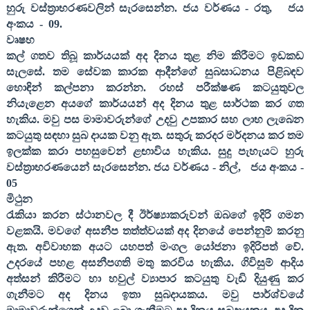
හුරු වස්ත්‍රාභරණවලින් සැරසෙන්න. ජය වර්ණය - රතු
,
ජය
අංකය
-
09
.
වෘෂභ
කල් ගතව තිබූ කාර්යයක් අද දිනය තුළ නිම කිරීමට ඉඩකඩ
සැලසේ. තම සේවක කාරක ආදීන්ගේ සුබසාධනය පිළිබඳව
හොඳින් කල්පනා කරන්න. රහස් පරීක්ෂණ කටයුතුවල
නියැළෙන අයගේ කාර්යයන් අද දිනය තුළ සාර්ථක කර ගත
හැකිය. මවු පස මාමාවරුන්ගේ උදවු උපකාර සහ ලාභ ලැබෙන
කටයුතු සඳහා සුබ දායක වනු ඇත. සතුරු කරදර මර්දනය කර තම
ඉලක්ක කරා පහසුවෙන් ළඟාවිය හැකිය. සුදු පැහැයට හුරු
වස්ත්‍රාභරණයෙන් සැරසෙන්න. ජය වර්ණය - නිල්
,
ජය අංකය -
05
මිථුන
රැකියා කරන ස්ථානවල දී ඊර්ෂ්‍යාකරුවන් ඔබගේ ඉදිරි ගමන
වළක‍යි. මවගේ අසනීප තත්ත්වයක් අද දිනයේ පෙන්නුම් කරනු
ඇත. අවිවාහක අයට යහපත් මංගල යෝජනා ඉදිරිපත් වේ.
උදරයේ පහළ අසනීපගති මතු කරවිය හැකිය. ගිවිසුම් ආදිය
අත්සන් කිරීමට හා හවුල් ව්‍යාපාර කටයුතු වැඩි දියුණු කර
ගැනීමට අද දිනය ඉතා සුබදායකය. මවු පාර්ශ්වයේ