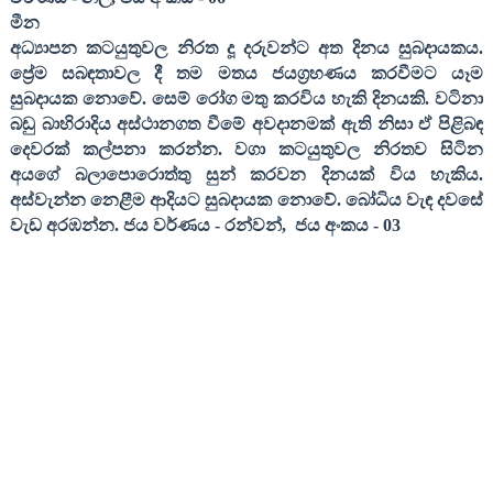
මීන
අධ්‍යාපන කටයුතුවල නිරත දූ දරුවන්ට අත දිනය සුබදායකය.
ප්‍රේම සබඳතාවල දී තම මතය ජයග්‍රහණය කරවීමට යෑම
සුබදායක නොවේ. සෙම් රෝග මතු කරවිය හැකි දිනයකි. වටිනා
බඩු බාහිරාදිය අස්ථානගත වීමේ අවදානමක් ඇති නිසා ඒ පිළිබඳ
දෙවරක් කල්පනා කරන්න. වගා කටයුතුවල නිරතව සිටින
අයගේ බලාපොරොත්තු සුන් කරවන දිනයක් විය හැකිය.
අස්වැන්න නෙළීම ආදියට සුබදායක නොවේ. බෝධිය වැඳ දවසේ
වැඩ අරඹන්න
.
ජය වර්ණය
-
රන්වන්
,
ජය අංකය
- 03