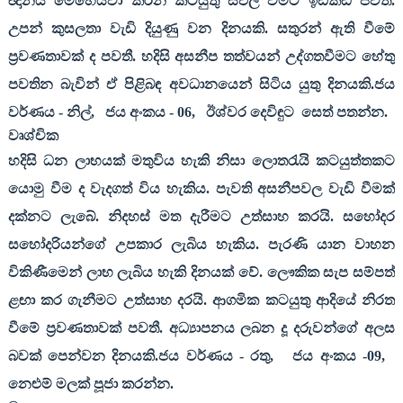
ඥානය මෙහෙයවා කරන කටයුතු සඵල වීමට ඉඩකඩ පවතී.
උපන් කුසලතා වැඩි දියුණු වන දිනයකි. සතුරන් ඇති වීමේ
ප්‍රවණතාවක් ද පවතී. හදිසි අසනීප තත්වයන් උද්ගතවීමට හේතු
පවතින බැවින් ඒ පිළිබඳ අවධානයෙන් සිටිය යුතු දිනයකි.ජය
වර්ණය - නිල්
,
ජය අංකය -
06,
ඊශ්වර දෙවිඳුට
සෙත් පතන්න.
වෘශ්චික
හදිසි ධන ලාභයක් මතුවිය හැකි නිසා ලොතරැයි කටයුත්තකට
යොමු වීම ද වැදගත් විය හැකිය. පැවති අසනීපවල වැඩි වීමක්
දක්නට ලැබේ. නිදහස් මත දැරීමට උත්සාහ කරයි. සහෝදර
සහෝදරියන්ගේ උපකාර ලැබිය හැකිය. පැරණි යාන වාහන
විකිණීමෙන් ලාභ ලැබිය හැකි දිනයක් වේ. ලෞකික සැප සම්පත්
ළඟා කර ගැනීමට උත්සාහ දරයි. ආගමික කටයුතු ආදියේ නිරත
වීමේ ප්‍රවණතාවක් පවතී. අධ්‍යාපනය ලබන දූ දරුවන්ගේ අලස
බවක් පෙන්වන දිනයකි.ජය වර්ණය - රතු
,
ජය අංකය -
09,
නෙළුම් මලක් පූජා කරන්න.