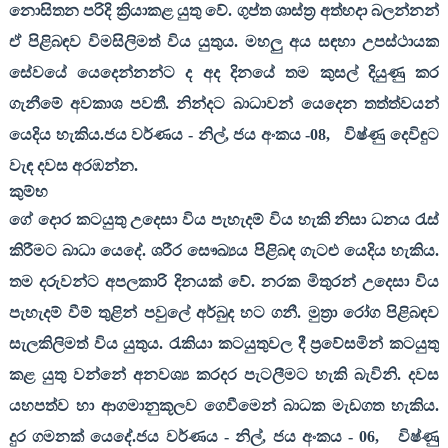
නොසිතන පරිදි ක්‍රියාකළ යුතු වේ. ගුප්ත ශාස්ත්‍ර අත්හදා බලන්නන්
ඒ පිළිබඳව විමසිලිමත් විය යුතුය. මහලු අය සඳහා උපස්ථායක
සේවයේ යෙදෙන්නන්ට ද අද දිනයේ තම කුසල් දියුණු කර
ගැනීමේ අවකාශ පවතී. නින්දට බාධාවන් යෙදෙන තත්ත්වයන්
යෙදිය හැකිය.ජය වර්ණය - නිල්
,
ජය අංකය -
08,
විෂ්ණු දෙවිඳුට
වැඳ දවස අරඹන්න.
කුම්භ
ගේ දොර කටයුතු උදෙසා විය පැහැදම් විය හැකි නිසා ධනය රැස්
කිරීමට බාධා යෙදේ. ශරීර සෞඛ්‍යය පිළිබඳ ගැටළු යෙදිය හැකිය.
තම දරුවන්ට අපලකාරි දිනයක් වේ. නරක මිතුරන් උදෙසා විය
පැහැදම් වීම් තුළින් පවුලේ අර්බුද හට ගනී. මුත්‍රා රෝග පිළිබඳව
සැලකිලිමත් විය යුතුය. රැකියා කටයුතුවල දී ප්‍රවේසමින් ‍කටයුතු
කළ යුතු වන්නේ අනවශ්‍ය කරදර පැටලීමට හැකි බැවිනි. දවස
යහපත්ව හා ආගමානුකූලව ගෙවීමෙන් බාධක මැඩගත හැකිය.
දුර ගමනක් යෙදේ.ජය වර්ණය - නිල්
,
ජය අංකය -
06,
විෂ්ණු