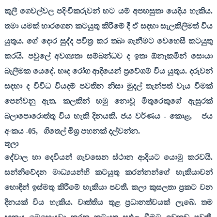
කුලී ගෙවල්වල පදිංචිකරුවන් හට යම් අපහසුතා යෙදිය හැකිය.
තමා යමක් භාරගෙන කටයුතු කිරීමේ දී ඒ සඳහා සැලකිලිමත් විය
යුතුය. ගේ දොර සුද්ද පවිත්‍ර කර තබා ගැනීමට වෙහෙසී කටයුතු
කරයි. පවුලේ අවශ්‍යතා සම්බන්ධව ද ඉතා ඕනෑකමින් සොයා
බැලීමක යෙදේ. හෘද රෝග ආදියෙන් ප්‍රවේශම් විය යුතුය. දරුවන්
සඳහා ද විවිධ වියදම් පවතින නිසා මුදල් තැන්පත් වැය වීමක්
පෙන්වනු ඇත. කලකින් හමු නොවූ මිතුරෙකුගේ ඇසුරක්
බලාපොරොත්තු විය හැකි දිනයකි. ජය වර්ණය - කොළ
,
ජය
අංකය -
05,
ගිතෙල් මිශ්‍ර පහනක් දල්වන්න.
තුලා
දේවාල හා දෙවියන් ගැවසෙන ස්ථාන ආදියට යොමු කරවයි.
සන්නිවේදන මාධ්‍යයන්හි කටයුතු කරන්නන්ගේ හැකියාවන්
හොඳින් ඉස්මතු කිරීමේ හැකියා පවතී. කලා කුසලතා ප්‍රකට වන
දිනයක් විය හැකිය. වෘත්තිය තුළ ප්‍රධානත්වයක් ලැබේ. තම