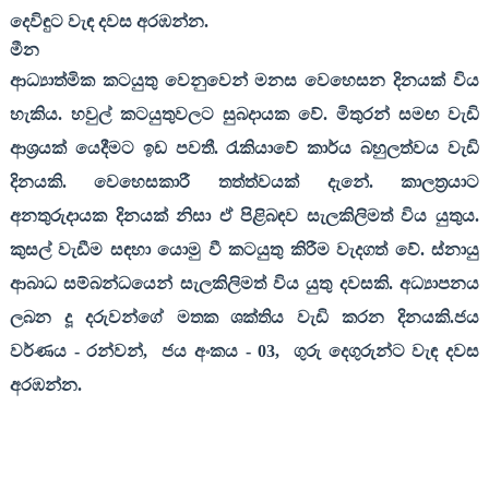
දෙවිඳුට වැඳ දවස අරඹන්න.
මීන
ආධ්‍යාත්මික කටයුතු වෙනුවෙන් මනස වෙහෙසන දිනයක් විය
හැකිය. හවුල් කටයුතුවලට සුබදායක වේ. මිතුරන් සමඟ වැඩි
ආශ්‍රයක් යෙදීමට ඉඩ පවතී. රැකියාවේ කාර්ය බහුලත්වය වැඩි
දිනයකි. වෙහෙසකාරී තත්ත්වයක් දැනේ. කාලත්‍රයාට
අනතුරුදායක දිනයක් නිසා ඒ පිළිබඳව සැලකිලිමත් විය යුතුය.
කුසල් වැඩීම සඳහා යොමු වී කටයුතු කිරීම වැදගත් වේ. ස්නායු
ආබාධ සම්බන්ධයෙන් සැලකිලිමත් විය යුතු දවසකි. අධ්‍යාපනය
ලබන දූ දරුවන්ගේ මතක ශක්තිය වැඩි කරන දිනයකි.ජය
වර්ණය
-
රන්වන්
,
ජය අංකය
- 03,
ගුරු දෙගුරුන්ට වැඳ දවස
අරඹන්න
.