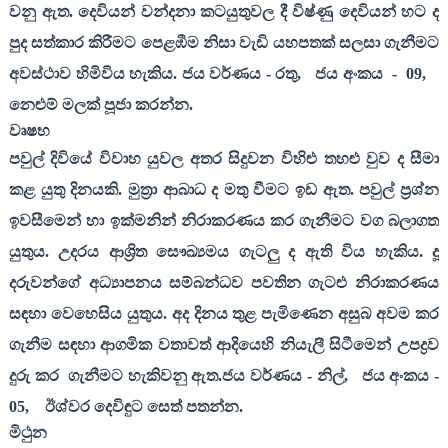
වනු ඇත. දෙවියන් වන්දනා කටයුතුවල දී විෂ්ණු දෙවියන් හට ද
පුද සත්කාර කිරීමට පෙළඹීම නිසා වැඩි යහපතක් සලසා ගැනීමට
අවස්ථාව හිමිවිය හැකිය. ජය වර්ණය - රතු
,
ජය අංකය
-
09,
නෙළුම් මලක් පූජා කරන්න.
වෘෂභ
පවුල් දිවියේ විවාහ යුවල අතර සිදුවන විහිළු තහළු වුව ද සීමා
කළ යුතු දිනයකි. මුත්‍රා ආබාධ ද මතු වීමට ඉඩ ඇත. පවුල් ප්‍රශ්න
ඉවසීමෙන් හා ඉක්මනින් නිරාකරණය කර ගැනීමට වග බලාගත
යුතුය. උදරය ආශ්‍රිත සෞඛ්‍යමය ගැටලු ද ඇති විය හැකිය. දූ
දරුවන්ගේ අධ්‍යාපනය සම්බන්ධව පවතින ගැටළු නිරාකරණය
සඳහා වෙහෙසිය යුතුය. අද දිනය තුළ පැමිණෙන අසුබ අවම කර
ගැනීම සඳහා ආගමික වතාවත් ආදියෙහි නියැලී සිටීමෙන් උපද්‍රව
දුරු කර
ගැනීමට හැකිවනු ඇත.ජය වර්ණය - නිල්
,
ජය අංකය -
05,
ඊශ්වර දෙවිඳුට සෙත් පතන්න.
මිථුන