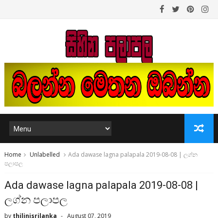
Home
Unlabelled
Ada dawase lagna palapala 2019-08-08 | ලග්න
පලාපල
Ada dawase lagna palapala 2019-08-08 |
ලග්න පලාපල
by
thilinisrilanka
August 07, 2019