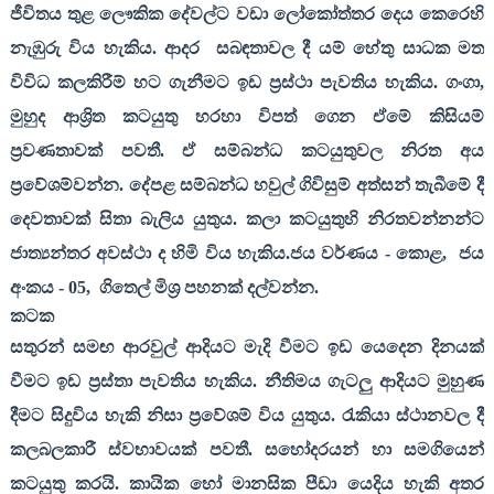
ජීවිතය තුළ ලෞකික දේවල්ට වඩා ලෝකෝත්තර දෙය කෙරෙහි
නැඹුරු විය හැකිය. ආදර
සබඳතාවල දී යම් හේතු සාධක මත
විවිධ කලකිරීම් හට ගැනීමට ඉඩ ප්‍රස්ථා පැවතිය හැකිය. ගංගා
,
මුහුද ආශ්‍රිත කටයුතු හරහා විපත් ගෙන ඒමේ කිසියම්
ප්‍රවණතාවක් පවතී. ඒ සම්බන්ධ කටයුතුවල නිරත අය
ප්‍රවේශම්වන්න. දේපළ සම්බන්ධ හවුල් ගිවිසුම් අත්සන් තැබීමේ දී
දෙවතාවක් සිතා බැලිය යුතුය. කලා කටයුතුහි නිරතවන්නන්ට
ජාත්‍යන්තර අවස්ථා ද හිමි විය හැකිය.ජය වර්ණය - කොළ
,
ජය
අංකය -
05,
ගිතෙල් මිශ්‍ර පහනක් දල්වන්න.
කටක
සතුරන් සමඟ ආරවුල් ආදියට මැදි වීමට ඉඩ යෙදෙන දිනයක්
වීමට ඉඩ ප්‍රස්තා පැවතිය හැකිය. නීතිමය ගැටලු ආදියට මුහුණ
දීමට සිදුවිය හැකි නිසා ප්‍රවේශම් විය යුතුය. රැකියා ස්ථානවල දී
කලබලකාරී ස්වභාවයක් පවතී. සහෝදරයන් හා සමගියෙන්
කටයුතු කරයි. කායික හෝ මානසික පීඩා යෙදිය හැකි අතර