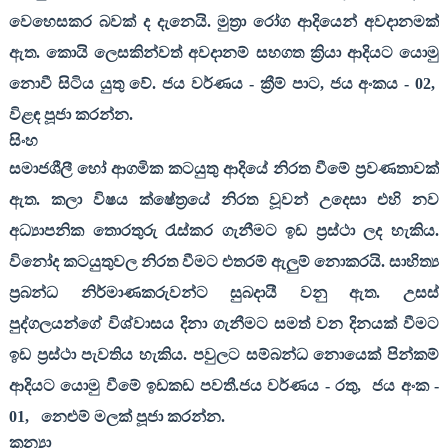
වෙහෙසකර බවක් ද දැනෙයි. මුත්‍රා රෝග ආදියෙන් අවදානමක්
ඇත. කොයි ලෙසකින්වත් අවදානම් සහගත ක්‍රියා ආදියට යොමු
නොවී සිටිය යුතු වේ. ජය වර්ණය - ක්‍රීම් පාට
,
ජය අංකය -
02,
විළඳ පූජා කරන්න.
සිංහ
සමාජශීලී හෝ ආගමික කටයුතු ආදියේ නිරත වීමේ ප්‍රවණතාවක්
ඇත. කලා විෂය ක්ෂේත්‍රයේ නිරත වූවන් උදෙසා එහි නව
අධ්‍යාපනික තොරතුරු රැස්කර ගැනීමට ඉඩ ප්‍රස්ථා ලද හැකිය.
විනෝද කටයුතුවල නිරත වීමට එතරම් ඇලුම් නොකරයි. සාහිත්‍ය
ප්‍රබන්ධ නිර්මාණකරුවන්ට සුබදායී වනු ඇත. උසස්
පුද්ගලයන්ගේ විශ්වාසය දිනා ගැනීමට සමත් වන දිනයක් වීමට
ඉඩ ප්‍රස්ථා පැවතිය හැකිය. පවුලට සම්බන්ධ නොයෙක් පින්කම්
ආදියට යොමු වීමේ ඉඩකඩ පවතී.ජය වර්ණය - රතු
,
ජය අංක -
01,
නෙළුම් මලක් පූජා කරන්න.
කන්‍යා