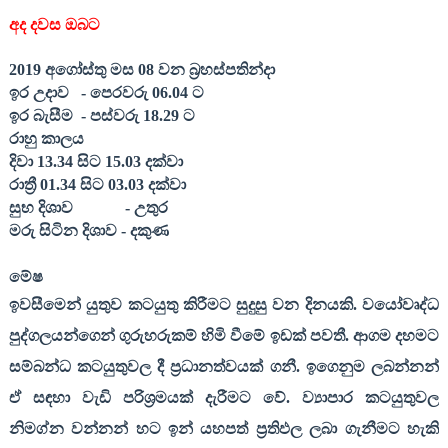
අද දවස ඔබට
201
9
අගෝස්තු මස 0
8
වන බ්‍රහස්පතින්දා
ඉර උදාව
- පෙරවරු 06.0
4
ට
ඉර බැසීම
- පස්වරු 18.
29
ට
රාහු කාලය
දිවා 13.3
4
සිට 15.0
3
දක්වා
රාත්‍රී 01.3
4
සිට 03.0
3
දක්වා
සුභ දිශාව
- උතුර
මරු සිටින දිශාව - දකුණ
මේෂ
ඉවසීමෙන් යුතුව කටයුතු කිරීමට සුදුසු වන දිනයකි. වයෝවෘද්ධ
පුද්ගලයන්ගෙන් ගුරුහරුකම් හිමි වීමේ ඉඩක් පවතී. ආගම දහමට
සම්බන්ධ කටයුතුවල දී ප්‍රධානත්වයක් ගනී. ඉගෙනුම ලබන්නන්
ඒ සඳහා වැඩි පරිශ්‍රමයක් දැරීමට වේ. ව්‍යාපාර කටයුතුවල
නිමග්න වන්නන් හට ඉන් යහපත් ප්‍රතිඵල ලබා ගැනීමට හැකි