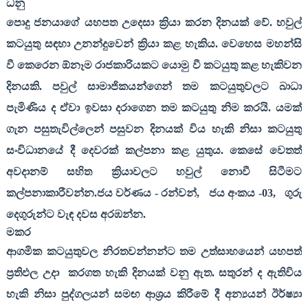
ධනු
පොදු ජනයාගේ යහපත උදෙසා ක්‍රියා කරන දිනයක් වේ. හවුල්
කටයුතු සඳහා උනන්දුවෙන් ක්‍රියා කළ හැකිය. වෙහෙස මහන්සි
වී කෙරෙන ඕනෑම රාජකාරියකට යොමු වී කටයුතු කළ හැකිවන
දිනයකි. පවුල් සාමාජිකයන්ගෙන් තම කටයුතුවලට බාධා
පැමිණිය ද ඒවා ඉවසා දරාගෙන තම කටයුතු නිම කරයි. යමක්
ගැන පසුතැවිල්ලෙන් පසුවන දිනයක් විය හැකි නිසා කටයුතු
සංවිධානයේ දී දෙවරක් කල්පනා කළ යුතුය. කෙසේ වෙතත්
අවදානම් සහිත ක්‍රියාවලට හවුල් නොවී සිටීමට
කල්පනාකාරීවන්න.ජය වර්ණය - රන්වන්
,
ජය අංකය -
03,
ගුරු
දෙගුරුන්ට වැඳ දවස අරඹන්න.
මකර
ආගමික කටයුතුවල නිරතවන්නන්ට තම උත්සාහයෙන් යහපත්
ප්‍රතිඵල උදා
කරගත හැකි දිනයක් වනු ඇත. සතුරන් ද ඇතිවිය
හැකි නිසා පුද්ගලයන් සමඟ ආශ්‍රය කිරීමේ දී අන්‍යයන් ඊර්ෂ්‍යා