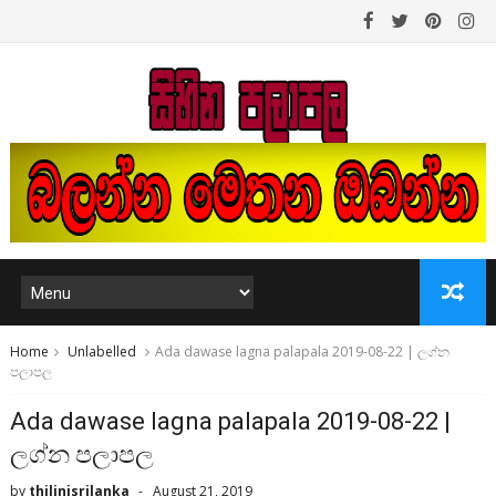
Home
Unlabelled
Ada dawase lagna palapala 2019-08-22 | ලග්න
පලාපල
Ada dawase lagna palapala 2019-08-22 |
ලග්න පලාපල
by
thilinisrilanka
August 21, 2019