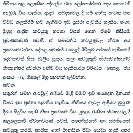
ජීවිතය තුළ ලෞකික දේවල්ට වඩා ලෝකෝත්තර දෙය කෙරෙහි
නැඹුරු විය හැකිය. ආදර
සබඳතාවල දී යම් හේතු සාධක මත
විවිධ කලකිරීම් හට ගැනීමට ඉඩ ප්‍රස්ථා පැවතිය හැකිය. ගංගා
,
මුහුද ආශ්‍රිත කටයුතු හරහා විපත් ගෙන ඒමේ කිසියම්
ප්‍රවණතාවක් පවතී. ඒ සම්බන්ධ කටයුතුවල නිරත අය
ප්‍රවේශම්වන්න. දේපළ සම්බන්ධ හවුල් ගිවිසුම් අත්සන් තැබීමේ දී
දෙවතාවක් සිතා බැලිය යුතුය. කලා කටයුතුහි නිරතවන්නන්ට
ජාත්‍යන්තර අවස්ථා ද හිමි විය හැකිය.ජය වර්ණය - කොළ
,
ජය
අංකය -
05,
ගිතෙල් මිශ්‍ර පහනක් දල්වන්න.
කටක
සතුරන් සමඟ ආරවුල් ආදියට මැදි වීමට ඉඩ යෙදෙන දිනයක්
වීමට ඉඩ ප්‍රස්තා පැවතිය හැකිය. නීතිමය ගැටලු ආදියට මුහුණ
දීමට සිදුවිය හැකි නිසා ප්‍රවේශම් විය යුතුය. රැකියා ස්ථානවල දී
කලබලකාරී ස්වභාවයක් පවතී. සහෝදරයන් හා සමගියෙන්
කටයුතු කරයි. කායික හෝ මානසික පීඩා යෙදිය හැකි අතර