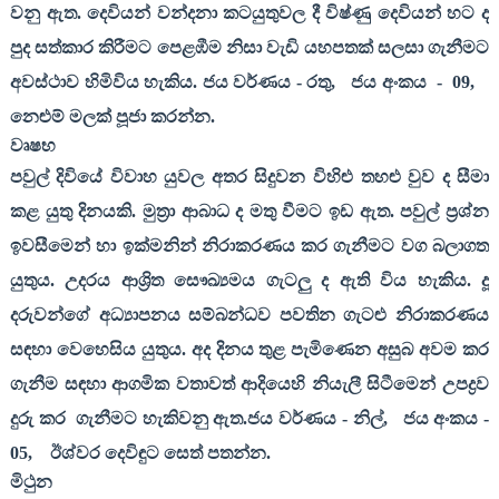
වනු ඇත. දෙවියන් වන්දනා කටයුතුවල දී විෂ්ණු දෙවියන් හට ද
පුද සත්කාර කිරීමට පෙළඹීම නිසා වැඩි යහපතක් සලසා ගැනීමට
අවස්ථාව හිමිවිය හැකිය. ජය වර්ණය - රතු
,
ජය අංකය
-
09,
නෙළුම් මලක් පූජා කරන්න.
වෘෂභ
පවුල් දිවියේ විවාහ යුවල අතර සිදුවන විහිළු තහළු වුව ද සීමා
කළ යුතු දිනයකි. මුත්‍රා ආබාධ ද මතු වීමට ඉඩ ඇත. පවුල් ප්‍රශ්න
ඉවසීමෙන් හා ඉක්මනින් නිරාකරණය කර ගැනීමට වග බලාගත
යුතුය. උදරය ආශ්‍රිත සෞඛ්‍යමය ගැටලු ද ඇති විය හැකිය. දූ
දරුවන්ගේ අධ්‍යාපනය සම්බන්ධව පවතින ගැටළු නිරාකරණය
සඳහා වෙහෙසිය යුතුය. අද දිනය තුළ පැමිණෙන අසුබ අවම කර
ගැනීම සඳහා ආගමික වතාවත් ආදියෙහි නියැලී සිටීමෙන් උපද්‍රව
දුරු කර
ගැනීමට හැකිවනු ඇත.ජය වර්ණය - නිල්
,
ජය අංකය -
05,
ඊශ්වර දෙවිඳුට සෙත් පතන්න.
මිථුන