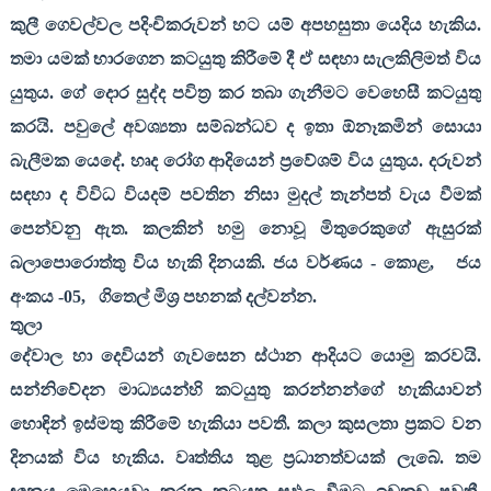
කුලී ගෙවල්වල පදිංචිකරුවන් හට යම් අපහසුතා යෙදිය හැකිය.
තමා යමක් භාරගෙන කටයුතු කිරීමේ දී ඒ සඳහා සැලකිලිමත් විය
යුතුය. ගේ දොර සුද්ද පවිත්‍ර කර තබා ගැනීමට වෙහෙසී කටයුතු
කරයි. පවුලේ අවශ්‍යතා සම්බන්ධව ද ඉතා ඕනෑකමින් සොයා
බැලීමක යෙදේ. හෘද රෝග ආදියෙන් ප්‍රවේශම් විය යුතුය. දරුවන්
සඳහා ද විවිධ වියදම් පවතින නිසා මුදල් තැන්පත් වැය වීමක්
පෙන්වනු ඇත. කලකින් හමු නොවූ මිතුරෙකුගේ ඇසුරක්
බලාපොරොත්තු විය හැකි දිනයකි. ජය වර්ණය - කොළ
,
ජය
අංකය -
05,
ගිතෙල් මිශ්‍ර පහනක් දල්වන්න.
තුලා
දේවාල හා දෙවියන් ගැවසෙන ස්ථාන ආදියට යොමු කරවයි.
සන්නිවේදන මාධ්‍යයන්හි කටයුතු කරන්නන්ගේ හැකියාවන්
හොඳින් ඉස්මතු කිරීමේ හැකියා පවතී. කලා කුසලතා ප්‍රකට වන
දිනයක් විය හැකිය. වෘත්තිය තුළ ප්‍රධානත්වයක් ලැබේ. තම