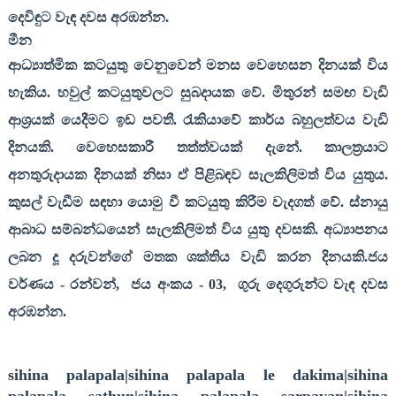
දෙවිඳුට වැඳ දවස අරඹන්න.
මීන
ආධ්‍යාත්මික කටයුතු වෙනුවෙන් මනස වෙහෙසන දිනයක් විය
හැකිය. හවුල් කටයුතුවලට සුබදායක වේ. මිතුරන් සමඟ වැඩි
ආශ්‍රයක් යෙදීමට ඉඩ පවතී. රැකියාවේ කාර්ය බහුලත්වය වැඩි
දිනයකි. වෙහෙසකාරී තත්ත්වයක් දැනේ. කාලත්‍රයාට
අනතුරුදායක දිනයක් නිසා ඒ පිළිබඳව සැලකිලිමත් විය යුතුය.
කුසල් වැඩීම සඳහා යොමු වී කටයුතු කිරීම වැදගත් වේ. ස්නායු
ආබාධ සම්බන්ධයෙන් සැලකිලිමත් විය යුතු දවසකි. අධ්‍යාපනය
ලබන දූ දරුවන්ගේ මතක ශක්තිය වැඩි කරන දිනයකි.ජය
වර්ණය
-
රන්වන්
,
ජය අංකය
- 03,
ගුරු දෙගුරුන්ට වැඳ දවස
අරඹන්න
.
sihina palapala|sihina palapala le dakima|sihina