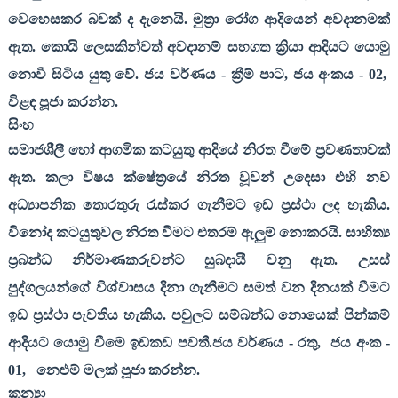
වෙහෙසකර බවක් ද දැනෙයි. මුත්‍රා රෝග ආදියෙන් අවදානමක්
ඇත. කොයි ලෙසකින්වත් අවදානම් සහගත ක්‍රියා ආදියට යොමු
නොවී සිටිය යුතු වේ. ජය වර්ණය - ක්‍රීම් පාට
,
ජය අංකය -
02,
විළඳ පූජා කරන්න.
සිංහ
සමාජශීලී හෝ ආගමික කටයුතු ආදියේ නිරත වීමේ ප්‍රවණතාවක්
ඇත. කලා විෂය ක්ෂේත්‍රයේ නිරත වූවන් උදෙසා එහි නව
අධ්‍යාපනික තොරතුරු රැස්කර ගැනීමට ඉඩ ප්‍රස්ථා ලද හැකිය.
විනෝද කටයුතුවල නිරත වීමට එතරම් ඇලුම් නොකරයි. සාහිත්‍ය
ප්‍රබන්ධ නිර්මාණකරුවන්ට සුබදායී වනු ඇත. උසස්
පුද්ගලයන්ගේ විශ්වාසය දිනා ගැනීමට සමත් වන දිනයක් වීමට
ඉඩ ප්‍රස්ථා පැවතිය හැකිය. පවුලට සම්බන්ධ නොයෙක් පින්කම්
ආදියට යොමු වීමේ ඉඩකඩ පවතී.ජය වර්ණය - රතු
,
ජය අංක -
01,
නෙළුම් මලක් පූජා කරන්න.
කන්‍යා