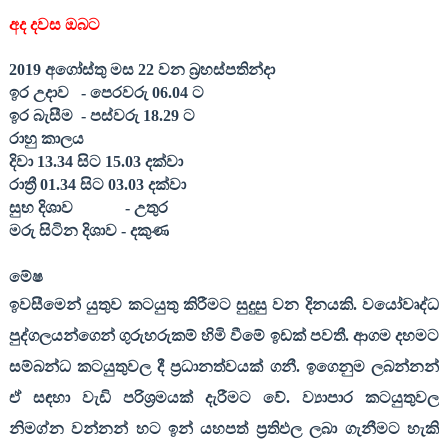
අද දවස ඔබට
201
9
අගෝස්තු මස
22
වන බ්‍රහස්පතින්දා
ඉර උදාව
- පෙරවරු 06.0
4
ට
ඉර බැසීම
- පස්වරු 18.
29
ට
රාහු කාලය
දිවා 13.3
4
සිට 15.0
3
දක්වා
රාත්‍රී 01.3
4
සිට 03.0
3
දක්වා
සුභ දිශාව
- උතුර
මරු සිටින දිශාව - දකුණ
මේෂ
ඉවසීමෙන් යුතුව කටයුතු කිරීමට සුදුසු වන දිනයකි. වයෝවෘද්ධ
පුද්ගලයන්ගෙන් ගුරුහරුකම් හිමි වීමේ ඉඩක් පවතී. ආගම දහමට
සම්බන්ධ කටයුතුවල දී ප්‍රධානත්වයක් ගනී. ඉගෙනුම ලබන්නන්
ඒ සඳහා වැඩි පරිශ්‍රමයක් දැරීමට වේ. ව්‍යාපාර කටයුතුවල
නිමග්න වන්නන් හට ඉන් යහපත් ප්‍රතිඵල ලබා ගැනීමට හැකි