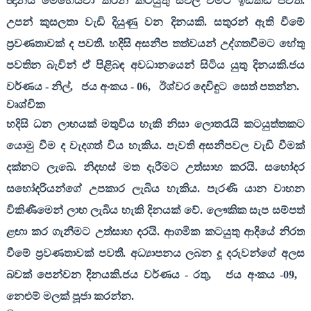
ඥානය මෙහෙයවා කරන කටයුතු සඵල වීමට ඉඩකඩ පවතී.
උපන් කුසලතා වැඩි දියුණු වන දිනයකි. සතුරන් ඇති වීමේ
ප්‍රවණතාවක් ද පවතී. හදිසි අසනීප තත්වයන් උද්ගතවීමට හේතු
පවතින බැවින් ඒ පිළිබඳ අවධානයෙන් සිටිය යුතු දිනයකි.ජය
වර්ණය - නිල්
,
ජය අංකය -
06,
ඊශ්වර දෙවිඳුට
සෙත් පතන්න.
වෘශ්චික
හදිසි ධන ලාභයක් මතුවිය හැකි නිසා ලොතරැයි කටයුත්තකට
යොමු වීම ද වැදගත් විය හැකිය. පැවති අසනීපවල වැඩි වීමක්
දක්නට ලැබේ. නිදහස් මත දැරීමට උත්සාහ කරයි. සහෝදර
සහෝදරියන්ගේ උපකාර ලැබිය හැකිය. පැරණි යාන වාහන
විකිණීමෙන් ලාභ ලැබිය හැකි දිනයක් වේ. ලෞකික සැප සම්පත්
ළඟා කර ගැනීමට උත්සාහ දරයි. ආගමික කටයුතු ආදියේ නිරත
වීමේ ප්‍රවණතාවක් පවතී. අධ්‍යාපනය ලබන දූ දරුවන්ගේ අලස
බවක් පෙන්වන දිනයකි.ජය වර්ණය - රතු
,
ජය අංකය -
09,
නෙළුම් මලක් පූජා කරන්න.