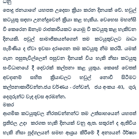
ධනු
පොදු ජනයාගේ යහපත උදෙසා ක්‍රියා කරන දිනයක් වේ. හවුල්
කටයුතු සඳහා උනන්දුවෙන් ක්‍රියා කළ හැකිය. වෙහෙස මහන්සි
වී කෙරෙන ඕනෑම රාජකාරියකට යොමු වී කටයුතු කළ හැකිවන
දිනයකි. පවුල් සාමාජිකයන්ගෙන් තම කටයුතුවලට බාධා
පැමිණිය ද ඒවා ඉවසා දරාගෙන තම කටයුතු නිම කරයි. යමක්
ගැන පසුතැවිල්ලෙන් පසුවන දිනයක් විය හැකි නිසා කටයුතු
සංවිධානයේ දී දෙවරක් කල්පනා කළ යුතුය. කෙසේ වෙතත්
අවදානම් සහිත ක්‍රියාවලට හවුල් නොවී සිටීමට
කල්පනාකාරීවන්න.ජය වර්ණය - රන්වන්
,
ජය අංකය -
03,
ගුරු
දෙගුරුන්ට වැඳ දවස අරඹන්න.
මකර
ආගමික කටයුතුවල නිරතවන්නන්ට තම උත්සාහයෙන් යහපත්
ප්‍රතිඵල උදා
කරගත හැකි දිනයක් වනු ඇත. සතුරන් ද ඇතිවිය
හැකි නිසා පුද්ගලයන් සමඟ ආශ්‍රය කිරීමේ දී අන්‍යයන් ඊර්ෂ්‍යා