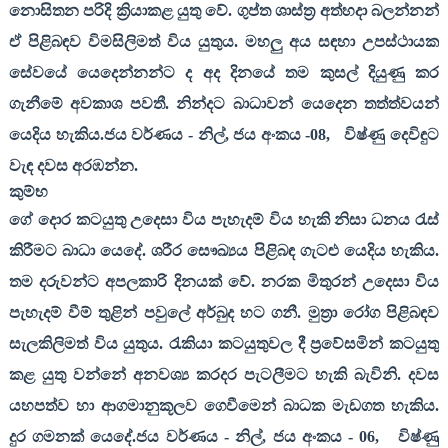
නොසිතන පරිදි ක්‍රියාකළ යුතු වේ. ගුප්ත ශාස්ත්‍ර අත්හදා බලන්නන්
ඒ පිළිබඳව විමසිලිමත් විය යුතුය. මහලු අය සඳහා උපස්ථායක
සේවයේ යෙදෙන්නන්ට ද අද දිනයේ තම කුසල් දියුණු කර
ගැනීමේ අවකාශ පවතී. නින්දට බාධාවන් යෙදෙන තත්ත්වයන්
යෙදිය හැකිය.ජය වර්ණය - නිල්
,
ජය අංකය -
08,
විෂ්ණු දෙවිඳුට
වැඳ දවස අරඹන්න.
කුම්භ
ගේ දොර කටයුතු උදෙසා විය පැහැදම් විය හැකි නිසා ධනය රැස්
කිරීමට බාධා යෙදේ. ශරීර සෞඛ්‍යය පිළිබඳ ගැටළු යෙදිය හැකිය.
තම දරුවන්ට අපලකාරි දිනයක් වේ. නරක මිතුරන් උදෙසා විය
පැහැදම් වීම් තුළින් පවුලේ අර්බුද හට ගනී. මුත්‍රා රෝග පිළිබඳව
සැලකිලිමත් විය යුතුය. රැකියා කටයුතුවල දී ප්‍රවේසමින් ‍කටයුතු
කළ යුතු වන්නේ අනවශ්‍ය කරදර පැටලීමට හැකි බැවිනි. දවස
යහපත්ව හා ආගමානුකූලව ගෙවීමෙන් බාධක මැඩගත හැකිය.
දුර ගමනක් යෙදේ.ජය වර්ණය - නිල්
,
ජය අංකය -
06,
විෂ්ණු