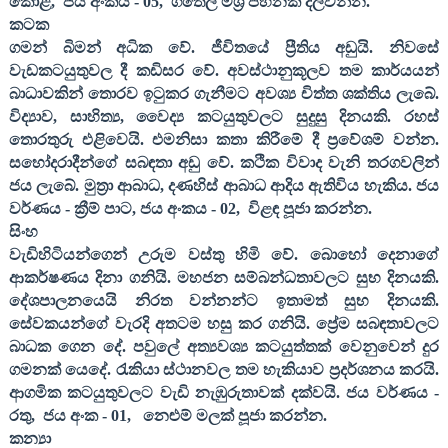
කොළ
,
ජය අංකය -
05,
ගිතෙල් මිශ්‍ර පහනක් දල්වන්න.
කටක
ගමන් බිමන් අධික වේ. ජීවිතයේ ප්‍රීතිය අඩුයි. නිවසේ
වැඩකටයුතුවල දී කඩිසර වේ. අවස්ථානුකූලව තම කාර්යයන්
බාධාවකින් තොරව ඉටුකර ගැනීමට අවශ්‍ය චිත්ත ශක්තිය ලැබේ.
විද්‍යාව
,
සාහිත්‍ය
,
වෛද්‍ය කටයුතුවලට සුදුසු දිනයකි. රහස්
තොරතුරු එළිවෙයි. එමනිසා කතා කිරීමේ දී ප්‍රවේශම් වන්න.
සහෝදරාදීන්ගේ සබඳතා අඩු වේ. කථික විවාද වැනි තරගවලින්
ජය ලැබේ. මුත්‍රා ආබාධ
,
දණහිස් ආබාධ ආදිය ඇතිවිය හැකිය. ජය
වර්ණය - ක්‍රීම් පාට
,
ජය අංකය -
02,
විළඳ පූජා කරන්න.
සිංහ
වැඩිහිටියන්ගෙන් උරුම වස්තු හිමි වේ. බොහෝ දෙනාගේ
ආකර්ෂණය දිනා ගනියි. මහජන සම්බන්ධතාවලට සුභ දිනයකි.
දේශපාලනයෙයි නිරත වන්නන්ට ඉතාමත් සුභ දිනයකි.
සේවකයන්ගේ වැරදි අතටම හසු කර ගනියි. ප්‍රේම සබඳතාවලට
බාධක ගෙන දේ. පවුලේ අත්‍යවශ්‍ය කටයුත්තක් වෙනුවෙන් දුර
ගමනක් යෙදේ. රැකියා ස්ථානවල තම හැකියාව ප්‍රදර්ශනය කරයි.
ආගමික කටයුතුවලට වැඩි නැඹුරුතාවක් දක්වයි. ජය වර්ණය -
රතු
,
ජය අංක -
01,
නෙළුම් මලක් පූජා කරන්න.
කන්‍යා