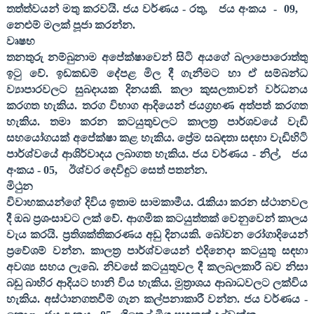
තත්ත්වයන් මතු කරවයි. ජය වර්ණය - රතු
,
ජය අංකය
-
09,
නෙළුම් මලක් පූජා කරන්න.
වෘෂභ
තනතුරු නම්බුනාම අපේක්ෂාවෙන් සිටි අයගේ බලාපොරොත්තු
ඉටු වේ. ඉඩකඩම් දේපළ මිල දී ගැනීමට හා ඒ සම්බන්ධ
ව්‍යාපාරවලට සුබදායක දිනයකි. කලා කුසලතාවන් වර්ධනය
කරගත හැකිය. තරග විභාග ආදියෙන් ජයග්‍රහණ අත්පත් කරගත
හැකිය. තමා කරන කටයුතුවලට කාලත්‍ර පාර්ශවයේ වැඩි
සහයෝගයක් අපේක්ෂා කළ හැකිය. ප්‍රේම සබඳතා සඳහා වැඩිහිටි
පාර්ශ්වයේ ආශිර්වාදය ලබාගත හැකිය. ජය වර්ණය - නිල්
,
ජය
අංකය -
05,
ඊශ්වර දෙවිඳුට සෙත් පතන්න.
මිථුන
විවාහකයන්ගේ දිවිය ඉතාම සාමකාමීය. රැකියා කරන ස්ථානවල
දී ඔබ ප්‍රශංසාවට ලක් වේ. ආගමික කටයුත්තක් වෙනුවෙන් කාලය
වැය කරයි. ප්‍රතිශක්තිකරණය අඩු දිනයකි. බෝවන රෝගාදියෙන්
ප්‍රවේශම් වන්න. කාලත්‍ර පාර්ශ්වයෙන් එදිනෙදා කටයුතු සඳහා
අවශ්‍ය සහය ලැබේ. නිවසේ කටයුතුවල දී කලබලකාරී බව නිසා
බඩු බාහිර ආදියට හානි විය හැකිය. මුත්‍රාශය ආබාධවලට ලක්විය
හැකිය. අස්ථානගතවීම් ගැන කල්පනාකාරී වන්න. ජය වර්ණය -