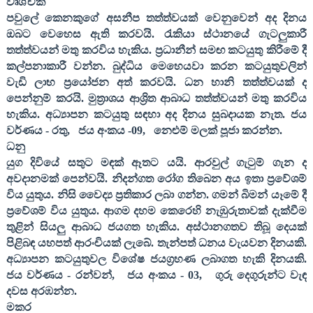
වෘශ්චික
පවුලේ කෙනකුගේ අසනීප තත්ත්වයක් වෙනුවෙන් අද දිනය
ඔබට වෙහෙස ඇති කරවයි. රැකියා ස්ථානයේ ගැටලුකාරී
තත්ත්වයන් මතු කරවිය හැකිය. ප්‍රධානීන් සමඟ කටයුතු කිරීමේ දී
කල්පනාකාරී වන්න. බුද්ධිය මෙහෙයවා කරන කටයුතුවලින්
වැඩි ලාභ ප්‍රයෝජන අත් කරවයි. ධන හානි තත්ත්වයක් ද
පෙන්නුම් කරයි. මුත්‍රාශය ආශ්‍රිත ආබාධ තත්ත්වයන් මතු කරවිය
හැකිය. අධ්‍යාපන කටයුතු සඳහා අද දිනය සුබදායක නැත. ජය
වර්ණය - රතු
,
ජය අංකය -
09,
නෙළුම් මලක් පූජා කරන්න.
ධනු
යුග දිවියේ සතුට මඳක් ඈතට යයි. ආරවුල් ගැටුම් ගැන ද
අවදානමක් පෙන්වයි. නිදන්ගත රෝග තිබෙන අය ඉතා ප්‍රවේශම්
විය යුතුය. නිසි වෛද්‍ය ප්‍රතිකාර ලබා ගන්න. ගමන් බිමන් යෑමේ දී
ප්‍රවේශම් විය යුතුය. ආගම දහම කෙරෙහි නැඹුරුතාවක් දැක්වීම
තුළින් සියලු ආබාධ ජයගත හැකිය. අස්ථානගතව තිබූ දෙයක්
පිළිබඳ යහපත් ආරංචියක් ලැබේ. තැන්පත් ධනය වැයවන දිනයකි.
අධ්‍යාපන කටයුතුවල විශේෂ ජයග්‍රහණ ලබාගත හැකි දිනයකි.
ජය වර්ණය - රන්වන්
,
ජය අංකය -
03,
ගුරු දෙගුරුන්ට වැඳ
දවස අරඹන්න.
මකර