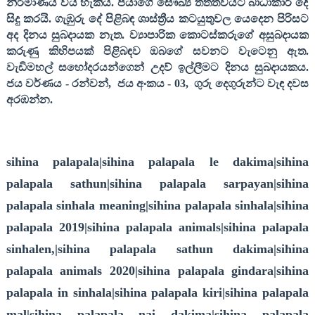
නිර්මාණය විය හැකිය. පියාගේ සෞඛ්‍ය තත්ත්වයට බාධාකාරී දේ
සිදු කරයි. ගැඹුරු දේ පිළිබඳ ශාස්ත්‍රීය කටයුතුවල යෙදෙන පිරිසට
අද දිනය සුබදායක නැත. ව්‍යාපාරික කොටස්කරුගේ අසුබදායක
කරුණු කිහිපයක් පිළිබඳව ඔබගේ සවනට වැටෙනු ඇත.
වැඩිමහල් සහෝදරයන්ගෙන් උදව් ඉල්ලීමට දිනය සුබදායකය.
ජය වර්ණය
-
රන්වන්
,
ජය අංකය
- 03,
ගුරු දෙගුරුන්ට වැඳ දවස
අරඹන්න
.
sihina palapala|sihina palapala le dakima|sihina
palapala sathun|sihina palapala sarpayan|sihina
palapala sinhala meaning|sihina palapala sinhala|sihina
palapala 2019|sihina palapala animals|sihina palapala
sinhalen,|sihina palapala sathun dakima|sihina
palapala animals 2020|sihina palapala gindara|sihina
palapala in sinhala|sihina palapala kiri|sihina palapala
mal|sihina palapala nai dakima|sihina palapala