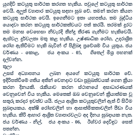
යුගදිවි කටයුතු සාර්ථක කරගත හැකිය. පවුලේ කටයුතු සාර්ථක
වෙයි. අලුත් ව්‍යාපාර කටයුතු සඳහා සුබ වේ. තමන් කරන කියන
කටයුතු සාර්ථක වෙයි. ඉගෙනීමට ඉතා යහපත්ය. තම බුද්ධිය
යොදවා කරන කටයුතු සාර්ථකත්වයට පත් කරයි. තරමක් දුරට
තම මනස වෙහෙසා නිවැරදි තීන්දු තීරණ ගැනීමට හැකිවෙයි.
ඇස්වල දුර්වලතා මතු කළ හැකිය. උෂ්ණාධික රෝග
,
උදරාශ්‍රිත
රෝග ඇතිවීමට හැකි බැවින් ඒ පිළිබඳ ප්‍රවේශම් විය යුතුය. ජය
වර්ණය - කොළ
,
ජය අංකය -
05,
ගිතෙල් මිශ්‍ර පහනක්
දල්වන්න.
තුලා
උසස් අධ්‍යාපනය
ලබන අයගේ කටයුතු සාර්ථක වේ.
ඉදිරිපත්වීමේ ගතිය අතින් වෙනදාට වඩා ප්‍රමුඛත්වයක් ගෙන ක්‍රියා
කරන දිනයකි. රැකියාව කරන ස්ථානයේ අසාධාරණයක්
වෙනුවෙන් විය හැකිය. මෙතෙක් ඔබ වෙනුවෙන් ක්‍රියාත්මක වූ
සතුරු කරදර ඉවත්ව යයි. ජලය ආශ්‍රිත කටයුතුවලින් ඈත් වී සිටීම
සුබදායකය. අක්ෂි රෝගවලින් හා ආසාත්මිකතාවලින් පීඩා විය
හැකිය. කිරි ආහාර ආශ්‍රිත ව්‍යාපාරවලට අද දිනය සුබදායක නැත.
ජය වර්ණය - නිල්
,
ජය අංකය -
06,
ඊශ්වර දෙවිඳුට
සෙත්
පතන්න.