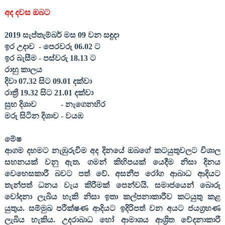
අද දවස ඔබට
2019
සැප්තැම්බර් මස
09
වන සඳුදා
ඉර උදාව
- පෙරවරු
06.02
ට
ඉර බැසීම - පස්වරු
18.13
ට
රාහු කාලය
දිවා
07.32
සිට
09.01
දක්වා
රාත්‍රී
19.32
සිට
21.01
දක්වා
සුභ දිශාව
- නැගෙනහිර
මරු සිටින දිශාව - වයඹ
මේෂ
ආගම දහමට නැඹුරුවීම අද දිනයේ ඔබගේ කටයුතුවලට විශාල
සහනයක් වනු ඇත. ගමන් කිහිපයක් යෙදීම නිසා දිනය
වෙහෙසකාරී බවට පත් වේ. අසනීප රෝග ආබාධ ආදියට
තැන්පත් ධනය වැය කිරීමක් පෙන්වයි. සමාජයෙන් බොරු
චෝදනා ලැබිය හැකි නිසා ඉතා කල්පනාකාරීව කටයුතු කළ
යුතුය. සම්මුඛ පරීක්ෂණ ආදියට ඉදිරිපත් වන අයට ජයග්‍රහණ
ලැබිය හැකිය. උදරාබාධ හෝ ආමාශය ආශ්‍රිත වේදනාකාරී