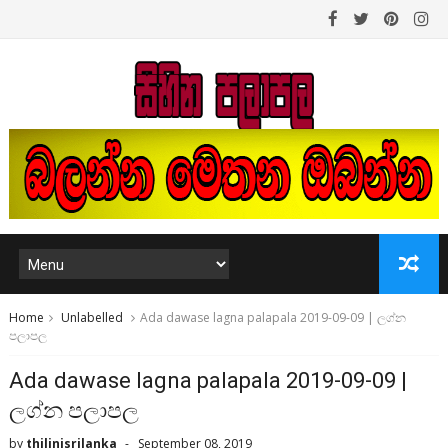
Home
Unlabelled
Ada dawase lagna palapala 2019-09-09 | ලග්න
පලාපල
Ada dawase lagna palapala 2019-09-09 |
ලග්න පලාපල
by
thilinisrilanka
September 08, 2019