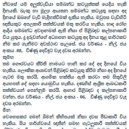
නිවසේ යම් අලුත්වැඩියා සම්බන්ධ කටයුත්තක් යෙදිය හැකි
දිනයකි. බැංකු හා මූල්‍ය ආයතන සම්බන්ධ කටයුතු සඳහා අද
දිනයේ ඔබගේ වැඩි මැදිහත්වීමක් දැකිය හැකිය. මවුපස වැඩිහිටි
ඥාතියකුට අපලකාරී තත්ත්වයක් මතු කරවිය හැකිය. හෘද රෝග
ආදිය සම්බන්ධ අවදානමක් ඇති නිසා ඒ පිළිබඳව කල්පනාකාරී
විය යුතුය. දූ දරුවන්ගේ අධ්‍යාපන කටයුතු අද දිනය තුළ සාර්ථකව
නිම කර ගැනීමට අවස්ථාව සැලසේ. ජය වර්ණය - නිල්
,
ජය
අංකය -
08,
විෂ්ණු දෙවිඳුට වැඳ දවස අරඹන්න.
කුම්භ
තම ගෞරවයට කීර්ති නාමයට හානි කර දේ අද දිනයේ විය
හැකිය. ලෞකික ආශාවන් පිළිබඳව කටයුතු කිරීම නිසා අද දිනයේ
ගැටළු මතු කරයි. ආගමික භක්තිය ඇති කරවා තම සිතුවිලි
අයහපත් දේ සඳහා යොමුවිය හැකිය. දණහිස් ආශ්‍රිත ආබාධකාරී
තත්ත්වයන් පෙන්නුම් කරයි. ආහාර පිළිබඳව ද කල්පනාකාරී
වන්න. ජය වර්ණය - නිල්
,
ජය අංකය -
06,
විෂ්ණු දෙවිඳුට වැඳ
දවස අරඹන්න.
මීන
වෙහෙසකර ගමන් බිමන් කිහිපයක් නිසා දවස පීඩාකාරී විය
හැකිය. පිය පාර්ශ්වයේ ඥාතීන් සමඟ ගැටලුකාරී තත්ත්වයක්