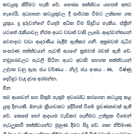
කටයුතු කිරීමට හැකි වේ. සෞඛ්‍ය තත්ත්වය යහපත් අතට
හැරෙයි. අධ්‍යාපන කටයුතුවල දී සාර්ථක වීමට උත්සාහ ගත
යුතුය. දූ දරුවන්ගේ වියදම් අධික වීම සිදුවිය හැකිය. ස්ත්‍රීන්
යටතේ රැකියාවල නිරත අයට වඩාත් වාසි ලැබේ. ආදරවන්තයන්
වෙනදාට වඩා ආදරණීය බැඳීම් ඇතිකර ගනී. අක්‍රමවත් රුධිර
සංසරණ තත්ත්වයන් පැවති අයගේ ක්‍රමවත් බවක් ඇති වේ.
නඩුහබවලට පැටලී සිටින අයට අවාසි සහගත තත්ත්වයන්
උද්ගත වනු ඇත. ජය වර්ණය - නිල්
,
ජය අංකය -
06,
විෂ්ණු
දෙවිඳුට වැඳ දවස අරඹන්න.
මීන
තම ආශාවන් සහ සිතුම් පැතුම් අවබෝධ කරගෙන කටයුතු කළ
යුතු දිනයකි. ඕනෑම ක්‍රියාවකට ඉදිරිපත් වීමේ ප්‍රවණතාවක් ඇති
වේ. කෙසේ හෝ ආදායම වැඩිකර ගැනීමට උත්සුක වීමෙන්
ගැටලුකාරී තත්ත්වයන්ට මුහුණ දීමට සිදු වේ. ගෘහ නිර්මාණ