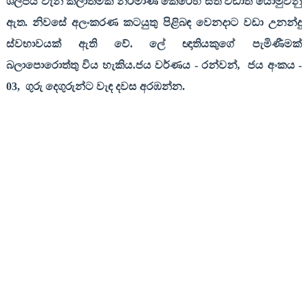
ශිල්පය වැනි කලාත්මක නිර්මාණ කෙරෙහි සිත් වඩාත් යොමුවනු
ඇත. නිවසේ අලංකරණ කටයුතු පිළිබඳ වෙනදාට වඩා උනන්දු
ස්වභාවයක් ඇති වේ. ලේ ඥාතියකුගේ පැමිණීමක්
බලාපොරොත්තු විය හැකිය.ජය වර්ණය
-
රන්වන්
,
ජය අංකය
-
03,
ගුරු දෙගුරුන්ට වැඳ දවස අරඹන්න
.