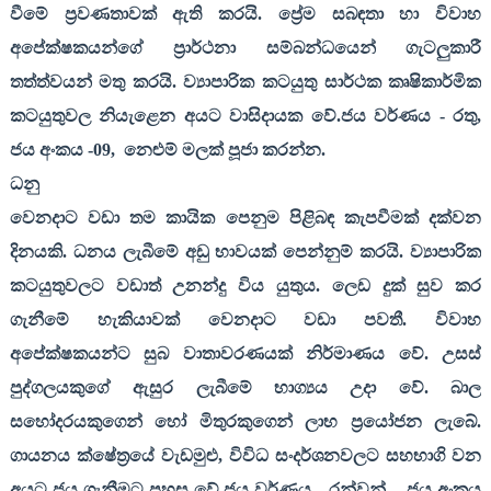
වීමේ ප්‍රවණතාවක් ඇති කරයි. ප්‍රේම සබඳතා හා විවාහ
අපේක්ෂකයන්ගේ ප්‍රාර්ථනා සම්බන්ධයෙන් ගැටලුකාරී
තත්ත්වයන් මතු කරයි. ව්‍යාපාරික කටයුතු සාර්ථක කෘෂිකාර්මික
කටයුතුවල නියැළෙන අයට වාසිදායක වේ.ජය වර්ණය - රතු
,
ජය අංකය -
09,
නෙළුම් මලක් පූජා කරන්න.
ධනු
වෙනදාට වඩා තම කායික පෙනුම පිළිබඳ කැපවීමක් දක්වන
දිනයකි. ධනය ලැබීමේ අඩු භාවයක් පෙන්නුම් කරයි. ව්‍යාපාරික
කටයුතුවලට වඩාත් උනන්දු විය යුතුය. ලෙඩ දුක් සුව කර
ගැනීමේ හැකියාවක් වෙනදාට වඩා පවතී. විවාහ
අපේක්ෂකයන්ට සුබ වාතාවරණයක් නිර්මාණය වේ. උසස්
පුද්ගලයකුගේ ඇසුර ලැබීමේ භාග්‍යය උදා වේ. බාල
සහෝදරයකුගෙන් හෝ මිතුරකුගෙන් ලාභ ප්‍රයෝජන ලැබේ.
ගායනය ක්ෂේත්‍රයේ වැඩමුළු
,
විවිධ සංදර්ශනවලට සහභාගි වන
අයට ජය ගැනීමට පහසු වේ.ජය වර්ණය - රන්වන්
,
ජය අංකය