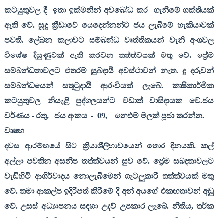
කටයුතුවල දී
ඉතා ඉක්මනින් අවබෝධ කර
ගැනීමේ ශක්තියක්
ඇති වේ. සූදු ක්‍රීඩාවේ යෙදෙන්නන්ට ජය ලැබීමේ හැකියාවක්
පවතී. ලේඛන කලාවට සම්බන්ධ වෘත්තිකයන් වැනි අංශවල
විශේෂ දියුණුවක් ඇති කරවන තත්ත්වයක් මතු වේ. ප්‍රේම
සම්බන්ධතාවලට එතරම් සුබදායී අවස්ථාවන් නැත. දූ දරුවන්
සම්බන්ධයෙන් සතුටුදායි ආරංචියක් ලැබේ. කෘෂිකාර්මික
කටයුතුවල නියැළි පුද්ගලයන්ට වඩාත් වාසිදායක වේ.ජය
වර්ණය - රතු
,
ජය අංකය
-
09,
නෙළුම් මලක් පූජා කරන්න.
වෘෂභ
දවස ආරම්භයේ සිට ක්‍රියාශීලීභාවයෙන් තොර දිනයකි. කල්
අල්ලා පවතින අසනීප තත්ත්වයන් සුව වේ. ප්‍රේම සබඳතාවලට
වැඩිහිටි ආශිර්වාදය නොලැබීමෙන් ගැටලුකාරී තත්ත්වයක් මතු
වේ. තමා ආකල්ප ඉදිරිපත් කිරීමේ දී අන් අයගේ එකඟතාවන් අඩු
වේ. උසස් අධ්‍යාපනය සඳහා උදව් උපකාර ලැබේ. නීතිය
,
තර්ක