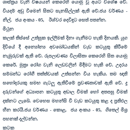
ශාස්ත්‍රය වැනි විෂයයන් කෙරෙහි යොමු වූ අයට විශේෂ වේ.
වියදම් අඩු වීමෙන් සිතට සැනසිල්ලක් ඇති වේ.ජය වර්ණය -
නිල්
,
ජය අංකය -
05,
ඊශ්වර දෙවිඳුට සෙත් පතන්න.
මිථුන
කලක් තිස්සේ උත්සුක ඉල්ලීමක් දිනා ගැනීමට හැකි දිනයකි. යුග
දිවියේ දී අන්‍යෝන්‍ය අවබෝධයකින් වැඩ කටයුතු කිරීමේ
නැඹුරුවක් ඇති වේ. රූපලාවණ්‍ය විලාසිතා කෙරෙහි සිත යොමු
කෙරේ. මුත්‍රා රෝග වැනි ලෙඩවලින් මිදීමට හැකි වේ. උදරය
සම්බන්ධ රෝගී තත්ත්වයක් උත්සන්න විය හැකිය. තම ඥාති
සහෝදරයකු සමඟ ගැටලු ඇතිවීමේ ප්‍රවණතාවක් ඇති වේ. දූ
දරුවන්ගේ අධ්‍යාපන කටයුතු අඩාල වීමක් හෝ අතපසු වීමක්
දක්නට ලැබේ. වෙහෙස මහන්සි වී වැඩ කටයුතු කළ ද ප්‍රතිඵල
හීන කරයි.ජය වර්ණය - කොළ
,
ජය අංකය -
05,
ගිතෙල් මිශ්‍ර
පහනක් දල්වන්න.
කටක