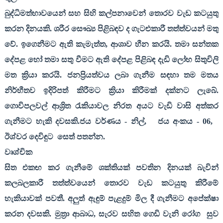
බුද්ධිමත්භාවයෙන් සහ සිහි කල්පනාවෙන් තොරව වැඩ කටයුතු
කරන දිනයකි. ශරීර සෞඛ්‍ය පිළිබඳව ද ගැටළුකාරී තත්ත්වයන් මතු
වේ. ඉගෙනීමට ඇති කැමැත්ත
,
ආශාව හීන කරයි. තමා සන්තක
දේපළ හෝ තමා සතු වීමට ඇති දේපළ පිළිබඳ දැඩි ලෝභ සිතුවිලි
මත ක්‍රියා කරයි. ජනප්‍රියත්වය ලබා ගැනීම සඳහා තම මතය
නිර්භීතව ඉදිරිපත් කිරීමට ක්‍රියා කිරීමක් දක්නට ලැබේ.
ගොවිපලවල් ආශ්‍රිත රැකියාවල නිරත අයට වැඩි වාසි අත්කර
ගැනීමට හැකි දවසකි.ජය වර්ණය - නිල්
,
ජය අංකය -
06,
ඊශ්වර දෙවිඳුට
සෙත් පතන්න.
වෘශ්චික
සිත එකඟ කර ගැනීමේ ශක්තියක් පවතින දිනයක් බැවින්
කලබලකාරී තත්ත්වයෙන් තොරව වැඩ කටයුතු කිරීමේ
හැකියාවක් පවතී. අලුත් ඇඳුම් පැළදුම් මිල දී ගැනීමට අපේක්ෂා
කරන දවසකි. මුත්‍රා ආබාධ
,
සැරව සහිත ගෙඩි වැනි රෝග
සුව