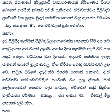
කරන ස්ථානයේ අර්බුදකාරී වාතාවරණයක් නිර්මාණය වීමට
බොහෝ සෙයින් ඉඩකඩ පවතී. රැකියාවේ ස්ථාවරත්වය පිළිබඳව
ප්‍රවේශම් විය යුතුය. මුදල් තත්ත්වය යහපත් වනු ඇත.ජය වර්ණය
- රතු
,
ජය අංක -
01,
නෙළුම් මලක් පූජා කරන්න.
කන්‍යා
දරු පිළිසිඳ ගැනීමක් පිළිබඳ බලාපොරොත්තු සහගතව සිටි අය හට
සතුටුදායක ආරංචියක් ලැබේ. ආදරය දිනා ගැනීමට හැකි වීම සහ
ආදර සබඳතා වර්ධනය වන දිනයකි. ආදායම් තත්ත්වය ඉහළ
යෑමෙන් ඔබගේ මූල්‍ය ගැටලු
නිම කිරීමේ මහඟු අවස්ථාවන් උදා
වේ. නමුත් ඔබගේ දරුවන්ට එතරම් යහපත් නොවේ. ඇස්
සම්බන්ධ රෝගාබාධවලින් ප්‍රවේශම් විය යුතු දවසකි. සිහි
කල්පනාවෙන් තොරව වැඩ කටයුතු කිරීමෙන් පාඩු සිදුවිය
හැකිය.ජය වර්ණය - කොළ
,
ජය අංකය -
05,
ගිතෙල් මිශ්‍ර
පහනක් දල්වන්න.
තුලා