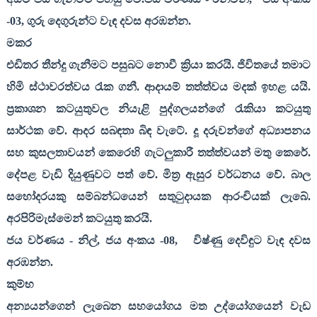
-
03,
ගුරු දෙගුරුන්ට වැඳ දවස අරඹන්න.
මකර
එඩිතර තීන්දු ගැනීමට පසුබට නොවී ක්‍රියා කරයි. ජිවිතයේ තමාට
හිමි ස්ථාවරත්වය රැක ගනී. ආදායම් තත්ත්වය මදක් ඉහළ යයි.
ප්‍රකාශන කටයුතුවල නියැළි පුද්ගලයන්ගේ රැකියා කටයුතු
සාර්ථක වේ. ආදර සබඳතා බිඳ වැටේ. දූ දරුවන්ගේ අධ්‍යාපනය
සහ කුසලතාවයන් කෙරෙහි ගැටලුකාරී තත්ත්වයන් මතු කෙරේ.
දේපළ වැඩි දියුණුවට පත් වේ. මිත්‍ර ඇසුර වර්ධනය වේ. බාල
සහෝදරයකු සම්බන්ධයෙන් සතුටුදායක ආරංචියක් ලැබේ.
අරපිරිමැස්මෙන් කටයුතු කරයි.
ජය වර්ණය - නිල්
,
ජය අංකය -
08,
විෂ්ණු දෙවිඳුට වැඳ දවස
අරඹන්න.
කුම්භ
අන්‍යයන්ගෙන් ලැබෙන සහයෝගය මත උද්යෝගයෙන් වැඩ