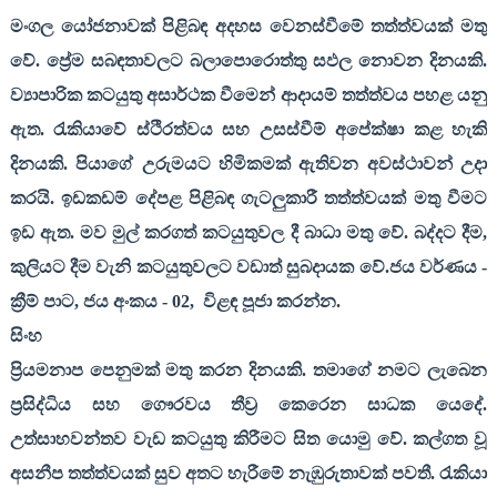
මංගල යෝජනාවක් පිළිබඳ අදහස වෙනස්වීමේ තත්ත්වයක් මතු
වේ. ප්‍රේම සබඳතාවලට බලාපොරොත්තු සඵල නොවන දිනයකි.
ව්‍යාපාරික කටයුතු අසාර්ථක වීමෙන් ආදායම් තත්ත්වය පහළ යනු
ඇත. රැකියාවේ ස්ථිරත්වය සහ උසස්වීම් අපේක්ෂා කළ හැකි
දිනයකි. පියාගේ උරුමයට හිමිකමක් ඇතිවන අවස්ථාවන් උදා
කරයි. ඉඩකඩම් දේපළ පිළිබඳ ගැටලුකාරී තත්ත්වයක් මතු වීමට
ඉඩ ඇත. මව මුල් කරගත් කටයුතුවල දී බාධා මතු වේ. බද්දට දීම
,
කුලියට දීම වැනි කටයුතුවලට වඩාත් සුබදායක වේ.ජය වර්ණය -
ක්‍රීම් පාට
,
ජය අංකය -
02,
විළඳ පූජා කරන්න.
සිංහ
ප්‍රියමනාප පෙනුමක් මතු කරන දිනයකි. තමාගේ නමට ලැබෙන
ප්‍රසිද්ධිය සහ ගෞරවය තීව්‍ර කෙරෙන සාධක යෙදේ.
උත්සාහවන්තව වැඩ කටයුතු කිරීමට සිත යොමු වේ. කල්ගත වූ
අසනීප තත්ත්වයක් සුව අතට හැරීමේ නැඹුරුතාවක් පවතී. රැකියා