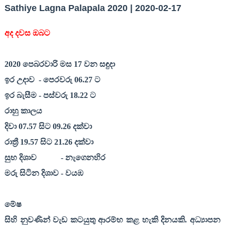
Sathiye Lagna Palapala 2020 | 2020-02-17
අද දවස ඔබට
20
20
පෙබරවාරි මස
17
වන සඳුදා
ඉර උදාව
- පෙරවරු
06.27
ට
ඉර බැසීම - පස්වරු
18.22
ට
රාහු කාලය
දිවා
07.57
සිට
09.26
දක්වා
රාත්‍රී
19.57
සිට
21.26
දක්වා
සුභ දිශාව
- නැගෙනහිර
මරු සිටින දිශාව - වයඹ
මේෂ
සිහි නුවණින් වැඩ කටයුතු ආරම්භ කළ හැකි දිනයකි. අධ්‍යාපන