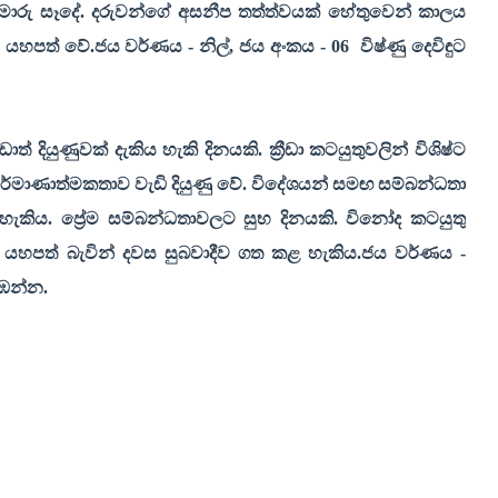
ාරු සෑදේ. දරුවන්ගේ අසනීප තත්ත්වයක් හේතුවෙන් කාලය
 යහපත් වේ.ජය වර්ණය - නිල්
,
ජය අංකය - 06
විෂ්ණු දෙවිඳුට
ියුණුවක් දැකිය හැකි දිනයකි. ක්‍රීඩා කටයුතුවලින් විශිෂ්ට
ර්මාණාත්මකතාව වැඩි දියුණු වේ. විදේශයන් සමඟ සම්බන්ධතා
ැකිය. ප්‍රේම සම්බන්ධතාවලට සුභ දිනයකි. විනෝද කටයුතු
යහපත් බැවින් දවස සුබවාදීව ගත කළ හැකිය.ජය වර්ණය -
රඹන්න.