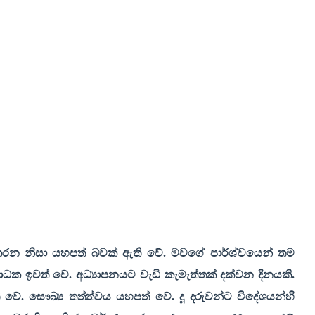
කරන නිසා යහපත් බවක් ඇති වේ. මවගේ පාර්ශ්වයෙන් තම
ාධක ඉවත් වේ. අධ්‍යාපනයට වැඩි කැමැත්තක් දක්වන දිනයකි.
ේ. සෞඛ්‍ය තත්ත්වය යහපත් වේ. දූ දරුවන්ට විදේශයන්හි