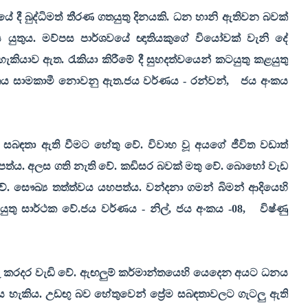
ිතයේ දී බුද්ධිමත් තීරණ ගතයුතු දිනයකි. ධන හානි ඇතිවන බවක්
ිය යුතුය. මව්පස පාර්ශවයේ ඥාතියකුගේ වියෝවක් වැනි දේ
හැකියාව ඇත. රැකියා කිරීමේ දී සුහදත්වයෙන් කටයුතු කළයුතු
ිතය සාමකාමී නොවනු ඇත.ජය වර්ණය - රන්වන්
,
ජය අංකය
ේම සබඳතා ඇති වීමට හේතු වේ. විවාහ වූ අයගේ ජීවිත වඩාත්
යහපත්ය. අලස ගති නැති වේ. කඩිසර බවක් මතු වේ. බොහෝ වැඩ
වේ. සෞඛ්‍ය තත්ත්වය යහපත්ය. වන්දනා ගමන් බිමන් ආදියෙහි
ුතු සාර්ථක වේ.ජය වර්ණය - නිල්
,
ජය අංකය -08
,
විෂ්ණු
රු කරදර වැඩි වේ. ඇඟලුම් කර්මාන්තයෙහි යෙදෙන අයට ධනය
ය හැකිය. උඩඟු බව හේතුවෙන් ප්‍රේම සබඳතාවලට ගැටලු ඇති