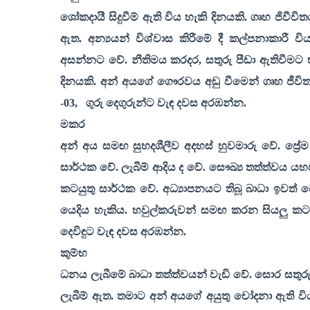
ශෝකදායී සිදුවීම් ඇති විය හැකි දිනයකි. ගෘහ ජිවීව
ඇත. අන්‍යයන් විශ්වාස කිරීමේ දී කල්පනාකාරී ව
අසන්නට වේ. නීතිමය කරදර
,
සතුරු පීඩා ඇතිවීමට 
දිනයකි. අන් අයගේ ගෞරවය අඩු වීමෙන් ගෘහ ජීව
-03
,
ගුරු දෙගුරුන්ට වැඳ දවස අරඹන්න.
මකර
අන් අය සමඟ සුහදශීලීව අදහස් හුවමාරු වේ. ප්‍ර
සාර්ථක වේ. ලැබීම් ආදිය ද වේ. සෞඛ්‍ය තත්ත්වය 
කටයුතු සාර්ථක වේ. අධ්‍යාපනයට තිබූ බාධා ඉවත් 
යෙදිය හැකිය. හවුල්කරුවන් සමඟ කරන සියලු කටය
දෙවිඳුට වැඳ දවස අරඹන්න.
කුම්භ
ධනය ලැබීමේ බාධා තත්ත්වයන් වැඩි වේ. සොර සතු
ලැබීම් ඇත. තමාට අන් අයගේ අයුතු චෝදනා ඇති වි