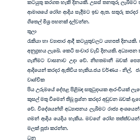
කටයුතු කරගත හැකි දිනයකි. උසස් තනතුරු ලැබීමට
ආමාශයේ රෝග ආදිය සෑදීමට ඉඩ ඇත. සතුරු කරදර 
ගිතෙල් මිශ්‍ර පහනක් දල්වන්න.
තුලා
රැකියා හා ව්‍යාපාර ආදී කටයුතුවලට යහපත් දිනයකි. ස
අනුග්‍රහය ලැබේ. කෙටි සංචාර වැඩි දිනයකි. අධ්‍යාප
ගැනීමට වාසනාව උදා වේ. නිහතමානී බවක් පෙන්න
ආදියෙන් කරදර ඇතිවිය හැකිය.ජය වර්ණය - නිල්
,
ජ
වෘශ්චික
පිය උරුමයේ දේපළ පිළිබඳ සතුටුදායක ආරංචියක් ල
කුසල් මතු වීමෙන් තිබූ ප්‍රශ්න කරදර අඩුවන බවක් දැ
වේ. විදේශයන්හි අධ්‍යාපනය ලැබීමට රාජ්‍ය අංශයෙන්
ගමන් ආදිය යෙදිය හැකිය. මවගේ රෝග තත්ත්වයන් 
මලක් පූජා කරන්න.
ධනු