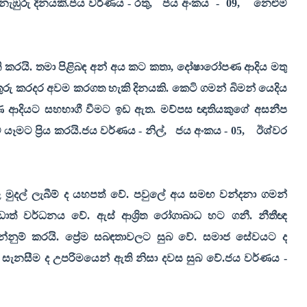
 නැඹුරු දිනයකි.ජය වර්ණය - රතු
,
ජය අංකය
-
09,
නෙළුම්
ි කරයි. තමා පිළිබඳ අන් අය කට කතා
,
දෝෂාරෝපණ ආදිය මතු
තුරු කරදර අවම කරගත හැකි දිනයකි. කෙටි ගමන් බිමන් යෙදිය
භාෂණ ආදියට සහභාගී වීමට ඉඩ ඇත. මව්පස ඥාතියකුගේ අසනීප
මට ප්‍රිය කරයි.ජය වර්ණය - නිල්
,
ජය අංකය -
05,
ඊශ්වර
ල මුදල් ලැබීම් ද යහපත් වේ. පවුලේ අය සමඟ වන්දනා ගමන්
ඩාත් වර්ධනය වේ. ඇස් ආශ්‍රිත රෝගාබාධ හට ගනී. නීතීඥ
්නුම් කරයි. ප්‍රේම සබඳතාවලට සුබ වේ. සමාජ සේවයට ද
ේ සැනසීම ද උපරිමයෙන් ඇති නිසා දවස සුබ වේ.ජය වර්ණය -