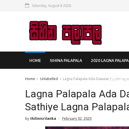
Saturday, August 8 2026
HOME
SIHINA PALAPALA
2020 LAGNA PALAPA
Home
Unlabelled
Lagna Palapala Ada Dawase | ලග්න පලාප
Lagna Palapala Ada D
Sathiye Lagna Palapal
by
thilinisrilanka
February 02, 2020