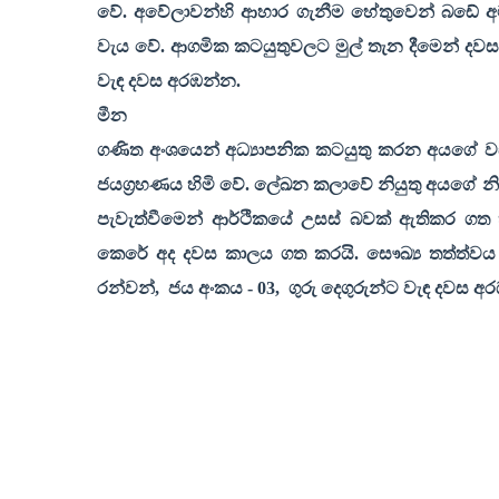
වේ. අවේලාවන්හි ආහාර ගැනීම හේතුවෙන් බඩේ අම
වැය වේ. ආගමික කටයුතුවලට මුල් තැන දීමෙන් දවස
වැඳ දවස අරඹන්න.
මීන
ගණිත අංශයෙන් අධ්‍යාපනික කටයුතු කරන අයගේ වඩාත් ද
ජයග්‍රහණය හිමි වේ. ලේඛන කලාවේ නියුතු අයගේ නි
පැවැත්වීමෙන් ආර්ථිකයේ උසස් බවක් ඇතිකර ගත හ
කෙරේ අද දවස කාලය ගත කරයි. සෞඛ්‍ය තත්ත්වය 
රන්වන්
,
ජය අංකය - 03
,
ගුරු දෙගුරුන්ට වැඳ දවස අ