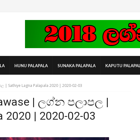
LA
HUNU PALAPALA
SUNAKA PALAPALA
KAPUTU PALAPA
ල | Sathiye Lagna Palapala 2020 | 2020-02-03
awase | ලග්න පලාපල |
a 2020 | 2020-02-03