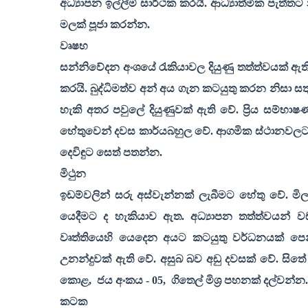
අධ්‍යාපන ඉල්ලීම් සාර්ථක කරයි. ආධ්‍යාත්මික පැත්තට
මලක් පූජා කරන්න.
වෘෂභ
සන්නිවේදන අංශයේ රැකියාවල දියුණු තත්ත්වයක් ඇත
කරයි. බුද්ධිමත්ව අන් අය ගැන කටයුතු කරන නිසා ස
හැකි අතර පවුලේ දියුණුවක් ඇති වේ. ප්‍රිය සම්
හේතුවෙන් දවස කාර්යබහුල වේ. ආගමික ස්ථානවලට යෑ
දෙවිඳුට සෙත් පතන්න.
මිථුන
ඉඩම්වලින් සරු අස්වැන්නක් ලැබීමට හේතු වේ. මි
යෙදීමට ද හැකියාව ඇත. අධ්‍යාපන තත්ත්වයන් ව
වෘත්තියෙහි යෙදෙන අයට කටයුතු වර්ධනයක් පෙන
උනන්දුවක් ඇති වේ. අසුබ බව අඩු දවසක් වේ. සිත
කොළ
,
ජය අංකය -
05,
ගිතෙල් මිශ්‍ර පහනක් දල්වන්න.
කටක