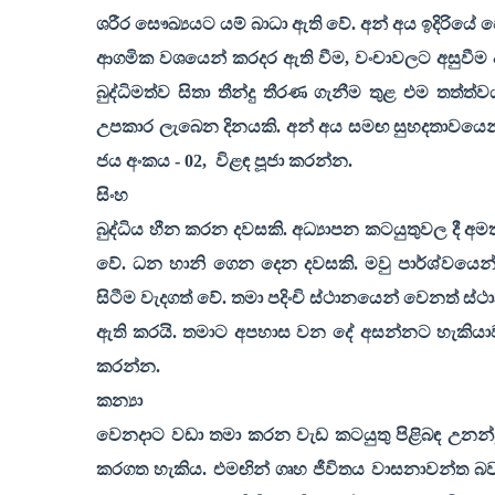
ශරීර සෞඛ්‍යයට යම් බාධා ඇති වේ. අන් අය ඉදිරියේ ප
ආගමික වශයෙන් කරදර ඇති වීම
,
වංචාවලට අසුවීම 
බුද්ධිමත්ව සිතා තීන්දු තීරණ ගැනීම තුළ එම තත්
උපකාර ලැබෙන දිනයකි. අන් අය සමඟ සුහදතාවයෙන් ස
ජය අංකය - 02
,
විළඳ පූජා කරන්න.
සිංහ
බුද්ධිය හීන කරන දවසකි. අධ්‍යාපන කටයුතුවල දී අමතක 
වේ. ධන හානි ගෙන දෙන දවසකි. මවු පාර්ශ්වයෙන් ස
සිටීම වැදගත් වේ. තමා පදිංචි ස්ථානයෙන් වෙනත් ස
ඇති කරයි. තමාට අපහාස වන දේ අසන්නට හැකියා
කරන්න.
කන්‍යා
වෙනදාට වඩා තමා කරන වැඩ කටයුතු පිළිබඳ උනන්ද
කරගත හැකිය. එමඟින් ගෘහ ජීවිතය වාසනාවන්ත