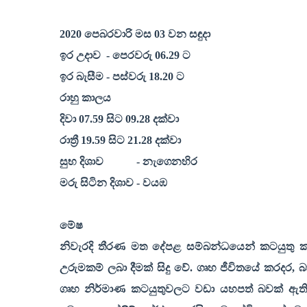
2020
පෙබරවාරි මස
03
වන සඳුදා
ඉර උදාව
- පෙරවරු
06.29
ට
ඉර බැසීම - පස්වරු
18.20
ට
රාහු කාලය
දිවා
07.59
සිට
09.28
දක්වා
රාත්‍රී
19.59
සිට
21.28
දක්වා
සුභ දිශාව
- නැගෙනහිර
මරු සිටින දිශාව - වයඹ
මේෂ
නිවැරදි තීරණ මත දේපළ සම්බන්ධයෙන් කටයුතු 
උරුමකම් ලබා දීමක් සිදු වේ. ගෘහ ජීවිතයේ කරදර
,
බ
ගෘහ නිර්මාණ කටයුතුවලට වඩා යහපත් බවක් ඇති ව