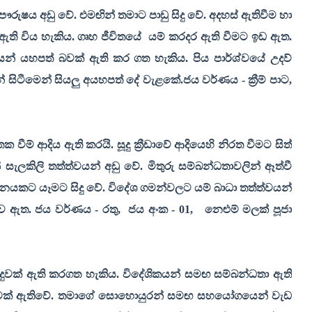
ෞරුෂය අඩු වේ. එමඟින් තමාට පාඩු සිදු වේ. අදහස් ඇතිවීම හා
ඇති විය හැකිය. ගෘහ ජීවිතයේ
යම් කරදර ඇති වීමට ඉඩ ඇත.
ත්වයන් යහපත් බවක් ඇති කර ගත හැකිය. පිය පාර්ශ්වයේ උදව්
ිටීමෙන් සියලු අයහපත් දේ වැළකේ.ජය වර්ණය - ක්‍රීම් පාට
,
වීම් ආදිය ඇති කරයි. සූදු ක්‍රීඩාවේ ආදියෙහි නිරත වීමට සිත්
ැලකිලි තත්ත්වයන් අඩු වේ. මිතුරු සම්බන්ධතාවලින් ඈත්වී
්ථානයකට යෑමට සිදු වේ. විදේශ ගමන්වලට යම් බාධා තත්ත්වයන්
ව ඇත. ජය වර්ණය - රතු
,
ජය අංක - 01
,
නෙළුම් මලක් පූජා
ුවක් ඇති කරගත හැකිය. විදේශිකයන් සමඟ සම්බන්ධතා ඇති
 බවක් ඇතිවේ. තමාගේ සොහොයුරන් සමඟ සහයෝගයෙන් වැඩ