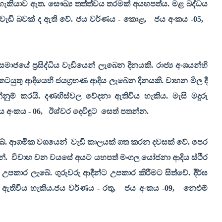
 හැකියාව ඇත. සෞඛ්‍ය තත්ත්වය තරමක් අයහපත්ය. මළ බද්ධය
වැඩි බවක් ද ඇති වේ. ජය වර්ණය - කොළ
,
ජය අංකය -05
,
මාජයේ ප්‍රසිද්ධිය වැඩියෙන් ලැබෙන දිනයකි. රාජ්‍ය අංශයන්හි
න කටයුතු ආදියෙහි ජයග්‍රහණ ආදිය ලැබෙන දිනයකි. වාහන මිල දී
ුම් කරයි. දණහිස්වල වේදනා ඇතිවිය හැකිය. මැසි මදුරු
ය අංකය - 06
,
ඊශ්වර දෙවිඳුට
සෙත් පතන්න.
ැබේ. ආගමික වශයෙන්
වැඩි කාලයක් ගත කරන දවසක් වේ. පෙර
නේ.
විවාහ වන වයසේ අයට යහපත් මංගල යෝජනා ආදිය ස්ථිර
 උපකාර ලැබේ. ගුරුවරු ආදීන්ට උපකාර කිරීමට සිත්වේ. දීර්ඝ
ඇතිවිය හැකිය.ජය වර්ණය - රතු
,
ජය අංකය -09
,
නෙළුම්