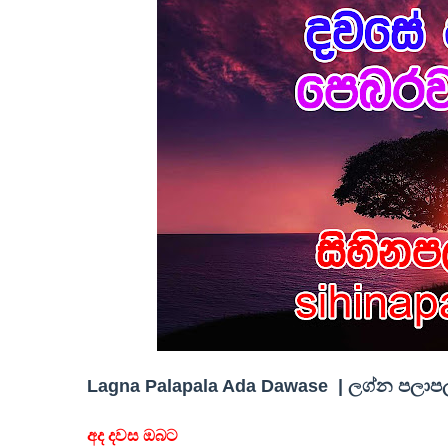
Lagna Palapala Ada Dawase | ලග්න පලාපල 
අද දවස ඔබට