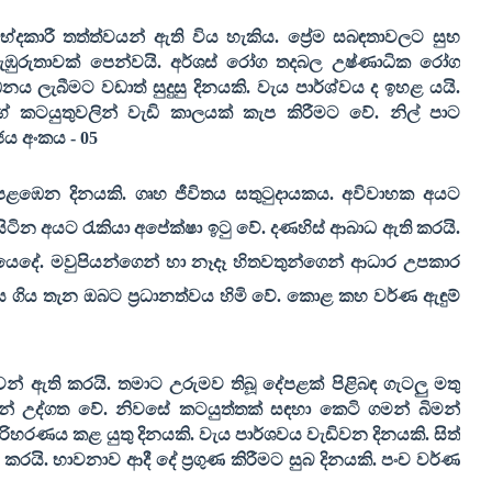
දකාරී තත්ත්වයන් ඇති විය හැකිය. ප්‍රේම සබඳතාවලට සුභ
ඹුරුතාවක් පෙන්වයි. අර්ශස් රෝග තදබල උෂ්ණාධික රෝග
නය ලැබීමට වඩාත් සුදුසු දිනයකි. වැය පාර්ශ්වය ද ඉහළ යයි.
ේ කටයුතුවලින් වැඩි කාලයක් කැප කිරීමට වේ. නිල් පාට
ජය අංකය -
05
ෙළඹෙන දිනයකි. ගෘහ ජීවිතය සතුටුදායකය. අවිවාහක අයට
සිටින අයට රැකියා අපේක්ෂා ඉටු වේ. දණහිස් ආබාධ ඇති කරයි.
යෙදේ. මවුපියන්ගෙන් හා නෑදෑ හිතවතුන්ගෙන් ආධාර උපකාර
ගිය ගිය තැන ඔබට ප්‍රධානත්වය හිමි වේ. කොළ කහ වර්ණ ඇඳුම්
න් ඇති කරයි. තමාට උරුමව තිබූ දේපළක් පිළිබඳ ගැටලු මතු
යන් උද්ගත වේ. නිවසේ කටයුත්තක් සඳහා කෙටි ගමන් බිමන්
පරිහරණය කළ යුතු දිනයකි. වැය පාර්ශවය වැඩිවන දිනයකි. සිත්
රයි. භාවනාව ආදී දේ ප්‍රගුණ කිරීමට සුබ දිනයකි. පංච වර්ණ