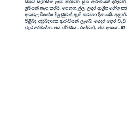
සිතට සැනසීම ළඟා කරවන සුභ ආරංචියක් දරුවන් පි
ශ්‍රමයක් කැප කරයි. පෙනහැල්ල
,
උගුර ආශ්‍රිත රෝග තත
අංශවල විශේෂ දියුණුවක් ඇති කරවන දිනයකි. අනුන
පිළිබඳ අසුබදායක ආරංචියක් ලැබේ. ගෙදර දොර වැ
වැඩ අරඹන්න
.
ජය වර්ණය
-
රන්වන්
,
ජය අංකය
- 03