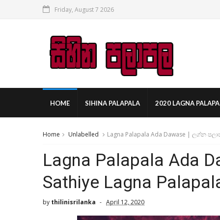
Friday, August 7 2026
HOME
SIHINA PALAPALA
2020 LAGNA PALAPA
Home
Unlabelled
Lagna Palapala Ada Dawase | ලග්න පලාප
Lagna Palapala Ada D
Sathiye Lagna Palapal
by
thilinisrilanka
April 12, 2020