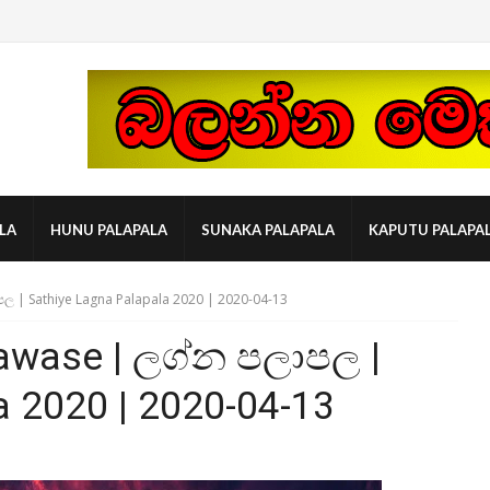
LA
HUNU PALAPALA
SUNAKA PALAPALA
KAPUTU PALAPA
ල | Sathiye Lagna Palapala 2020 | 2020-04-13
awase | ලග්න පලාපල |
a 2020 | 2020-04-13