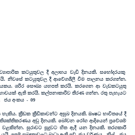
ාපාරික කටයුතුවල දී අලාභය වැඩි දිනයකි. සහෝදරයකු
ෙයි. නිවසේ කටයුතුවල දී ආවේගශීලී වීම පාලනය කරගන්න.
ායකය. ශරීර සෞඛ්‍ය යහපත් කරයි. කරගෙන ආ වැඩකටයුතු
 භාවයක් ඇති කරයි. කල්පනාකාරීව තීරණ ගන්න. රතු පැහැයට
,
ජය අංකය
-
09
ැකිය. ක්‍රීඩක ක්‍රීඩිකාවන්ට අසුබ දිනයකි. ඖෂධ භාවිතයේ දී
රතිශක්තිකරණය අඩු දිනයකි. බෝවන රෝග ආදියෙන් ප්‍රවේශම්
 වළකින්න. සුරාවට සූදුවට හිත ඇදී යන දිනයකි. තරගකාරී
යයි. පෙම් සබඳතාවලට බාධා ඇති වේ. ජය වර්ණය - නිල්
,
ජය