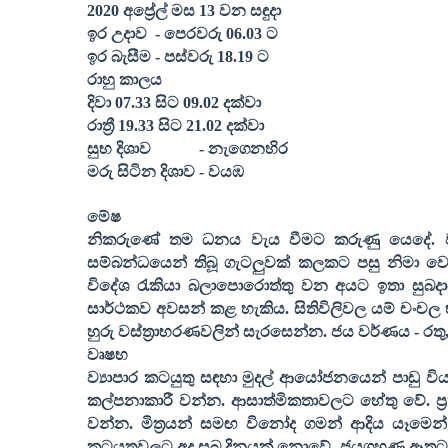
2020
අප්‍රේල් මස
13
වන සඳුදා
ඉර උදාව
- පෙරවරු
06.03
ට
ඉර බැසීම - පස්වරු
18.19
ට
රාහු කාලය
දිවා
07.33
සිට
09.02
දක්වා
රාත්‍රී
19.33
සිට
21.02
දක්වා
සුභ දිශාව
- නැගෙනහිර
මරු සිටින දිශාව - වයඹ
මේෂ
නිකරුණේ තම ධනය වැය වීමට කරුණු යෙදේ. ව්‍ය
සම්බන්ධයෙන් තිබූ ගැටලුවක් කලකට පසු නිමා ව
විදේශ රැකියා බලාපොරොත්තු වන අයට ඉතා සුබද
සාර්ථකව අවසන් කළ හැකිය. සිතිවිලිවල යම් චංචල
හුරු වස්ත්‍රාභරණවලින් සැරසෙන්න. ජය වර්ණය - රතු
වෘෂභ
ව්‍යාපාර කටයුතු සඳහා මුදල් ආයෝජනයෙන් පාඩු විය හ
කල්පනාකාරී වන්න. ආසාත්මිකතාවලට හේතු වේ. ප්‍
වන්න. මිත්‍රයන් සමඟ විනෝද ගමන් ආදිය යෑමෙන්
කටයුතුවලට අද සුබ දිනයක් නොවේ. ජයග්‍රහණ ඈතට 