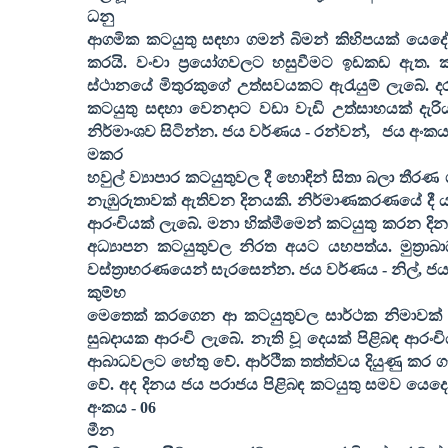
ධනු
ආගමික කටයුතු සඳහා ගමන් බිමන් කිහිපයක් යෙදේ. 
කරයි. වංචා ප්‍රයෝගවලට හසුවීමට ඉඩකඩ ඇත. කල්
ස්ථානයේ මිතුරකුගේ උත්සවයකට ඇරැයුම් ලැබේ. දරු
කටයුතු සඳහා වෙනදාට වඩා වැඩි උත්සාහයක් දැරිය 
නිර්මාංශව සිටින්න. ජය වර්ණය - රන්වන්
,
ජය අංකය
මකර
හවුල් ව්‍යාපාර කටයුතුවල දී හොඳින් සිතා බලා තී
නැඹුරුතාවක් ඇතිවන දිනයකි. නිර්මාණකරණයේ දී යහප
ආරංචියක් ලැබේ. මනා හික්මීමෙන් කටයුතු කරන දිනයක
අධ්‍යාපන කටයුතුවල නිරත අයට යහපත්ය. මුත්
වස්ත්‍රාභරණයෙන් සැරසෙන්න. ජය වර්ණය - නිල්
,
ජය
කුම්භ
මෙතෙක් කරගෙන ආ කටයුතුවල සාර්ථක නිමාවක් 
සුබදායක ආරංචි ලැබේ. නැති වූ දෙයක් පිළිබඳ ආරංච
ආබාධවලට හේතු වේ. ආර්ථික තත්ත්වය දියුණු කර ගැ
වේ. අද දිනය ජය පරාජය පිළිබඳ කටයුතු සමව යෙදෙන 
අංකය -
06
මීන