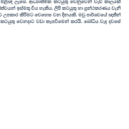
ළිබඳ ලැබේ. ආධ්‍යාත්මික කටයුතු වෙනුවෙන් වැඩි කාලයක්
්ත්වයන් ඉස්මතු විය හැකිය. ලිපි කටයුතු හා ග්‍රන්ථකරණය වැනි
්ට උපකාර කිරීමට වෙහෙස වන දිනයකි. මවු පාර්ශවයේ ඥාතීන්
ඩ කටයුතු වෙනදාට වඩා කැපවීමෙන් කරයි. බෝධිය වැඳ දවසේ