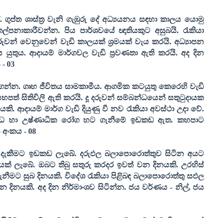
ගුප්ත ශාස්ත්‍ර වැනි ගැඹුරු දේ අධ්‍යයනය සඳහා කාලය යොමු
පනාකාරීවන්න. පිය පාර්ශවයේ ඥාතියකුට අසුබයි. රැකියා
වන් වෙනුවෙන් වැඩි කාලයක් ශ්‍රමයක් වැය කරයි. අධ්‍යාපන
යුතුය. ආදායම් මාර්ගවල වැඩි ප්‍රවණතා ඇති කරයි. අද දින
 -
03
රණ ගන්න. ගෘහ ජීවිතය සාමකාමීය. ආගමික කටයුතු කෙරෙහි වැඩි
ත් සිතිවිලි ඇති කරයි. දූ දරුවන් සම්බන්ධයෙන් සතුටුදායක
ි. ආදායම් මාර්ග වැඩි දියුණු වී නව රැකියා අවස්ථා උදා වේ.
‍රාබාධ හා උෂ්ණාධික රෝග හට ගැනීමේ ඉඩකඩ ඇත. කහපාට
 අංකය -
08
දැකීමට ඉඩකඩ ලැබේ. දරුඵල බලාපොරොත්තුව සිටින අයට
ියක් ලැබේ. ඔබට තිබු සතුරු කරදර ඉවත් වන දිනයකි. උරහිස්
නීමට සුබ දිනයකි. විදේශ රැකියා පිළිබඳ බලාපොරොත්තු සඵල
දිනයකි. අද දින නිර්මාංශව සිටින්න. ජය වර්ණය - නිල්
,
ජය