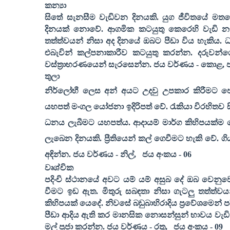
කන්‍යා
සිතේ සැනසීම වැඩිවන දිනයකි. යුග ජීවිතයේ මතභේ
දිනයක් නොවේ. ආගමික කටයුතු කෙරෙහි වැඩි නැ
තත්ත්වයන් නිසා අද දිනයේ ඔබට පීඩා විය හැකිය. ධ
එබැවින් කල්පනාකාරීව කටයුතු කරන්න. දරුවන්ග
වස්ත්‍රාභරණයෙන් සැරසෙන්න. ජය වර්ණය - කොළ
,
තුලා
නිර්ලෝභී ලෙස අන් අයට උදවු උපකාර කිරීමට ප
යහපත් මංගල යෝජනා ඉදිරිපත් වේ. රැකියා විරහිතව 
ධනය ලැබීමට යහපත්ය. ආදායම් මාර්ග කිහිපයක්ම 
ලැබෙන දිනයකි. ප්‍රීතියෙන් කල් ගෙවීමට හැකි වේ. 
අඳින්න. ජය වර්ණය - නිල්
,
ජය අංකය -
06
වෘශ්චික
පදිංචි ස්ථානයේ අවට යම් යම් අසුබ දේ ඔබ වෙනුවෙ
වීමට ඉඩ ඇත. මිතුරු සබඳතා නිසා ගැටලු තත්ත්ව
කිහිපයක් යෙදේ. නිවසේ බඩුබාහිරාදිය ප්‍රවේශමෙන් 
පීඩා ආදිය ඇති කර මානසික නොසන්සුන් භාවය වැඩි ක
මල් පූජා කරන්න. ජය වර්ණය - රතු
,
ජය අංකය -
09