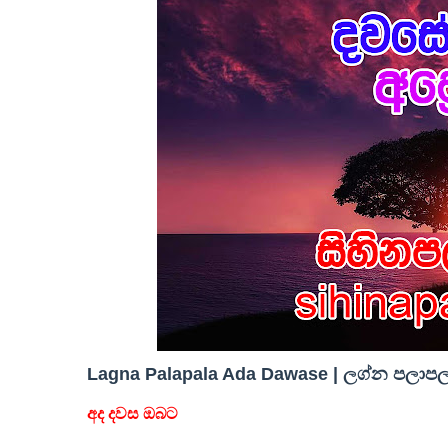
Lagna Palapala Ada Dawase | ලග්න පලාපල 
අද දවස ඔබට