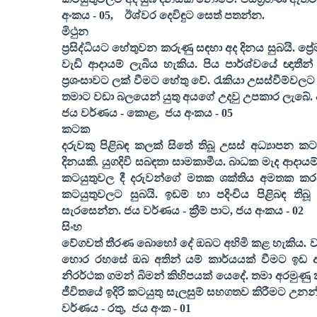
අංකය -
05,
ඊශ්වර දෙවිඳුට සෙත් පතන්න.
මිථුන
ප්‍රසිද්ධියට හේතුවන කරුණු සඳහා අද දිනය සුබයි. ප්‍
වැඩි ආදායම් ලැබිය හැකිය. පිය පාර්ශ්වයේ ඥාතී
ප්‍රශංසාවට ලක් වීමට හේතු වේ. රැකියා උසස්වීම්ව
තමාට වඩා බලයෙන් යුතු අයගේ උදවු උපකාර ලැබේ. ආදා
ජය වර්ණය - කොළ
,
ජය අංකය -
05
කටක
දරුවකු පිළිබඳ කලක් සිතේ තිබූ උසස් අධ්‍යාපන 
දිනයකි. යුගදිවි සබඳතා සාමකාමීය. බාධක මැද ආදාය
කටයුතුවල දී දරුවන්ගේ මතක ශක්තිය අමතක කරවා හ
කටයුතුවලට සුබයි. ඉඩම් හා පදිංචිය පිළිබඳ තිබූ
සැරසෙන්න. ජය වර්ණය - ක්‍රීම් පාට
,
ජය අංකය -
02
සිංහ
වේගවත් තීරණ බොහෝ දේ ඔබට අහිමි කළ හැකිය. වැය
හොර රහසේ ඔබ අතින් යම් කාර්යයක් වීමට ඉඩ ඇ
නිරර්ථක ගමන් බිමන් කිහිපයක් යෙදේ. තමා අරමුණු 
ජීවිතයේ ඉදිරි කටයුතු සැලසුම් සහගතව කිරීමට උනන
වර්ණය - රතු
,
ජය අංක -
01