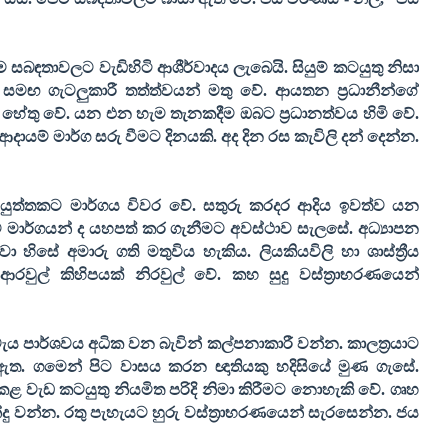
රේම සබඳතාවලට වැඩිහිටි ආශීර්වාදය ලැබෙයි. සියුම් කටයුතු නිසා
න් සමඟ ගැටලුකාරී තත්ත්වයන් මතු වේ. ආයතන ප්‍රධානීන්ගේ
ලට හේතු වේ. යන එන හැම තැනකදීම ඔබට ප්‍රධානත්වය හිමි වේ.
යම් මාර්ග සරු වීමට දිනයකි. අද දින රස කැවිලි දන් දෙන්න.
කටයුත්තකට මාර්ගය විවර වේ. සතුරු කරදර ආදිය ඉවත්ව යන
ම් මාර්ගයන් ද යහපත් කර ගැනීමට අවස්ථාව සැලසේ. අධ්‍යාපන
ිසේ අමාරු ගති මතුවිය හැකිය. ලියකියවිලි හා ශාස්ත්‍රීය
 ආරවුල් කිහිපයක් නිරවුල් වේ. කහ සුදු වස්ත්‍රාභරණයෙන්
 පාර්ශවය අධික වන බැවින් කල්පනාකාරී වන්න. කාලත්‍රයාට
ත. ගමෙන් පිට වාසය කරන ඥාතියකු හදිසියේ මුණ ගැසේ.
කළ වැඩ කටයුතු නියමිත පරිදි නිමා කිරීමට නොහැකි වේ. ගෘහ
්දු වන්න. රතු පැහැයට හුරු වස්ත්‍රාභරණයෙන් සැරසෙන්න. ජය