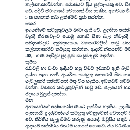
කල්පනාකාරීවන්න. සමාජයට ප්‍රිය පුද්ගලයකු වේ. වි
වේ. පදිංචි ස්ථානයේ වෙනසක් විය හැකිය. අනවශ්‍ය ව
5
ක පහනක් තබා ලක්ෂ්මීට පූජා කරන්න.
මකර
ඉගෙනීමේ කටයුතුවලට බාධා ඇති වේ. උදාසීන තත්ත්
වැරදි තීරණවලට යොමු නොවී සිතා බලා නිවැරදි ත
සබඳතාවලට අසුබදායකය. ව්‍යාපාරවලින් පාඩු ව
කල්පනාකාරීව කටයුතු කරන්න. ආදරවන්තයන්ට මව්ප
-
08,
ගණ දෙවිඳුට පුද පූජා හා සුවඳ දුම් දෙන්න.
කුම්භ
රැවටිලි හා වංචා ආදියට හසු වීමට ඉඩකඩ ඇති බැව
ප්‍රශ්න පැන නඟී. ආගමික කටයුතු කෙරෙහි සිත යොම
ගැටලුකාරී තත්ත්වයන් මතු විය හැකිය. ඉඩකඩම් සම්බන
වන්න. ව්‍යාපාර කටයුතුවලින් පාඩු වේ. ජලයෙන් හා
ජලයට බුලත් දමන්න.
මීන
අන්‍යයන්ගේ දෝෂාරෝපණයට ලක්විය හැකිය. උදාසීන තත
පැනනඟී. දූ දරුවන්ගේ කටයුතු වෙනුවෙන් වෙනදාට 
වේ. කීර්තිය පලුදු වීමට කරුණු යෙදේ. මවුපිය සත
ආදායම් තත්ත්වය එතරම් යහපත් නොවේ. ජය වර්ණය