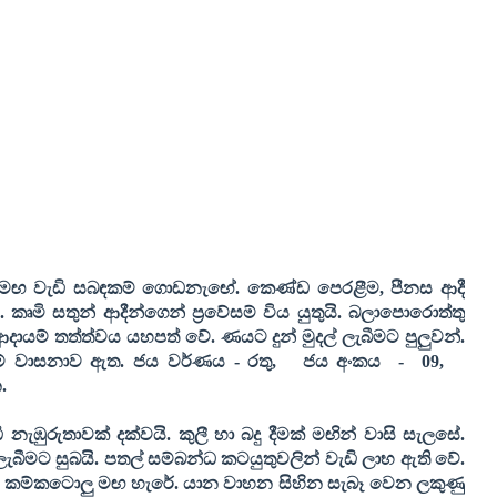
් සමඟ වැඩි සබඳකම් ගොඩනැඟේ. කෙණ්ඩ පෙරළීම
,
පීනස ආදී
 කෘමි සතුන් ආදීන්ගෙන් ප්‍රවේසම් විය යුතුයි. බලාපොරොත්තු
ආදායම් තත්ත්වය යහපත් වේ. ණයට දුන් මුදල් ලැබීමට පුලුවන්.
මේ වාසනාව ඇත. ජය වර්ණය - රතු
,
ජය අංකය
-
09,
.
නැඹුරුතාවක් දක්වයි. කුලී හා බදු දීමක් මඟින් වාසි සැලසේ.
ැබීමට සුබයි. පතල් සම්බන්ධ කටයුතුවලින් වැඩි ලාභ ඇති වේ.
ූ බාධක කම්කටොලු මඟ හැරේ. යාන වාහන සිහින සැබෑ වෙන ලකුණු