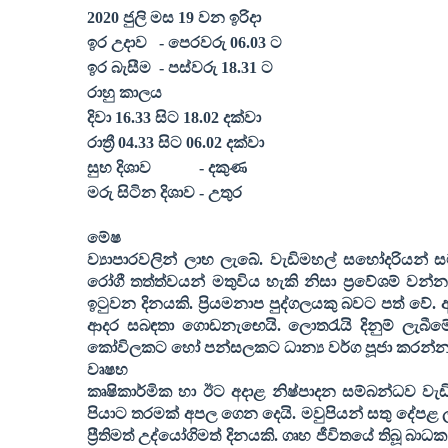
20
20
ජුලි මස
19
වන ඉරිදා
ඉර උදාව
- පෙරවරු 06.
03
ට
ඉර බැසීම
- පස්වරු 18.
31
ට
රාහු කාලය
දිවා 16.
33
සිට 18.
02
දක්වා
රාත්‍රී 04.
33
සිට 06.
02
දක්වා
සුභ දිශාව
- දකුණ
මරු සිටින දිශාව - උතුර
මේෂ
ව්‍යාපාරවලින් ලාභ ලැබේ. වැඩිමහල් සහෝදරියන
රෝගී තත්ත්වයන් මතුවිය හැකි නිසා ප්‍රවේශම් වන්න.
ඉටුවන දිනයකි. ප්‍රියමනාප පුද්ගලයකු බවට පත් වේ. 
ආදර සබඳතා ගොඩනැඟෙයි. ලොතරැයි දිනුම් ලැබී
කෝවිලකට හෝ පන්සලකට ධාන්‍ය වර්ග පූජා කරන්න
වෘෂභ
කෘෂිකාර්මික හා ඊට අදාළ නිෂ්පාදන සම්බන්ධව වැඩි 
පියාට තරමක් අපල ගෙන දෙයි. මවුපියන් සතු දේපළ ල
ප්‍රීතිමත් උද්යෝගිමත් දිනයකි. ගෘහ ජීවිතයේ තිබ