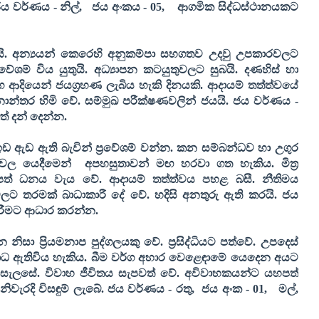
ය වර්ණය - නිල්
,
ජය අංකය -
05,
ආගමික සිද්ධස්ථානයකට
ෙයි. අන්‍යයන් කෙරෙහි අනුකම්පා සහගතව උදවු උපකාරවලට
ේශම් විය යුතුයි. අධ්‍යාපන කටයුතුවලට සුබයි. දණහිස් හා
රග ආදියෙන් ජයග්‍රහණ ලැබිය හැකි දිනයකි. ආදායම් තත්ත්වයේ
නාන්තර හිමි වේ. සම්මුඛ පරීක්ෂණවලින් ජයයි. ජය වර්ණය -
ත් දන් දෙන්න.
ඉඩ ඇඩ ඇති බැවින් ප්‍රවේශම් වන්න. කන සම්බන්ධව හා උගුර
ුවල යෙදීමෙන්
අපහසුතාවන් මඟ හරවා ගත හැකිය. මිත්‍ර
පත් ධනය වැය වේ. ආදායම් තත්ත්වය පහළ බසී. නීතිමය
ුවලට තරමක් බාධාකාරී දේ වේ. හදිසි අනතුරු ඇති කරයි. ජය
ිරීමට ආධාර කරන්න.
සා ප්‍රියමනාප පුද්ගලයකු වේ. ප්‍රසිද්ධියට පත්වේ. උපදෙස්
ධ ඇතිවිය හැකිය. බීම වර්ග අහාර වෙළෙඳාමේ යෙදෙන අයට
සැලසේ. විවාහ ජීවිතය සැපවත් වේ. අවිවාහකයන්ට යහපත්
ැරදි විසඳුම් ලැබේ. ජය වර්ණය - රතු
,
ජය අංක -
01,
මල්
,