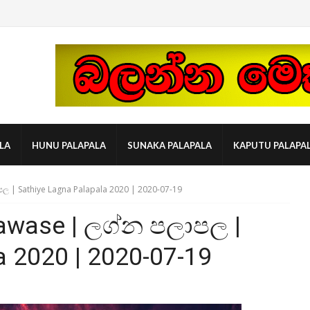
LA
HUNU PALAPALA
SUNAKA PALAPALA
KAPUTU PALAPA
ල | Sathiye Lagna Palapala 2020 | 2020-07-19
awase | ලග්න පලාපල |
a 2020 | 2020-07-19