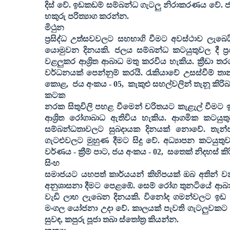
දිස් වේ. ඉඩකඩම් සම්බන්ධ ගැටලු නිරාකරණය වේ. ජ
හකුරු පරිත්‍යාග කරන්න.
මිථුන
ප්‍රසිද්ධ උත්සවවලට සහභාගි වීමට අවස්ථාව ලැබ
යොමුවන දිනයකි. ජලය සම්බන්ධ කටයුතුවල දී ප්‍රව
වළලුකර ආශ්‍රිත ආබාධ මතු කරවිය හැකිය. ක්‍රීඩා ත
වර්ධනයක් පෙන්නුම් කරයි. රැකියාවේ උසස්වීම් තා
කොළ
,
ජය අංකය -
05,
කැකුළු සහල්වලින් තැනූ කිරිබ
කටක
නරක සිතුවිලි පහළ වීමෙන් චරිතයට කැළැල් වීමට 
ආශ්‍රිත රෝගාබාධ ඇතිවිය හැකිය. ආගමික කටයුත
සම්බන්ධතාවලට සුබදායක දිනයක් නොවේ. තැන්
ගැටළුවලට මුහුණ දීමට සිදු වේ. අධ්‍යාපන කටයුත
වර්ණය - ක්‍රීම් පාට
,
ජය අංකය -
02,
සතෙක් නිදහස් ක
සිංහ
සමාජයට යහපත් කාර්යයන් කිහිපයක් ඔබ අතින් වන නි
අනුශාසනා දීමට පෙළඹේ. සෙම් රෝග තුනටියේ ආබා
වැඩි ලාභ ලැබෙන දිනයකි. විනෝද ගමන්වලට ඉඩ 
මංගල යෝජනා උදා වේ. කාලයක් පැවති ගැටලුවකට නිව
සුවඳ
,
කපුරු පූජා තබා ස්තෝත්‍ර කියන්න.