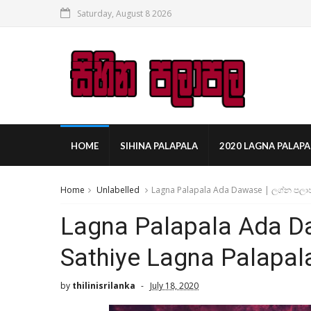
Saturday, August 8 2026
HOME
SIHINA PALAPALA
2020 LAGNA PALAPA
Home
Unlabelled
Lagna Palapala Ada Dawase | ලග්න පලාප
Lagna Palapala Ada D
Sathiye Lagna Palapal
by
thilinisrilanka
July 18, 2020