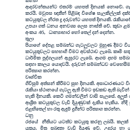
කන්‍යා
ආදරවන්තයන්ට එතරම් යහපත් දිනයක් නොවේ. ගැටළ
කරයි. මවුපස ඥාතීන් පිළිබඳ විශේෂ සැලකිල්ලක් දක්ව
කටයුතුවල නිරත දූ දරුවන්ට යහපත් දිනයකි. රැකියාවේ ද
උපයා ගත් ධනය අනවශ්‍ය ලෙස නාස්ති වේ. කුඩා ළමය
අංකය -
05,
ධාන්‍යාහාර හෝ තෙල් දන් දෙන්න.
තුලා
පියාගේ දේපළ සම්බන්ධ ගැටලුවලට මුහුණ දීමට වි
කටයුතුවලට සහභාගි වීමට අවස්ථාව ලැබේ. කෘමි සත
ධාර්මික පුද්ගලයන් ඇසුරට ලැබේ. ආගම දහම සම්බ
සඳහා කාලය යොදවයි. දරුවන් සම්බන්ධව වෙහෙසීම
පරිත්‍යාග කරන්න.
වෘශ්චික
ගිවිසුම් අත්සන් කිරීමට සුභ දිනයකි. අසාධාරණයට වි
රැකියා ස්ථානයේ ගැටලු ඇති වීමට ඉඩකඩ ඇති බැවින
හැකි දිනයකි. කෙටි ගමන්වලින් වාසි සැලසේ. අලුත්
ආශ්‍රිත කටයුතුවල වැඩි දියුණුවක් දැකිය හැකිය. න
එළඟිතෙල් හා රතු ඇඳුම් දුගීන්ට පරිත්‍යාග කරන්න.
ධනු
රජයේ
නීතියට යටත්ව කටයුතු කරනු ලබයි. කලක් ති
යුතුය. මිත්‍ර සබඳතා වැඩි දියුණු වේ. උදරය හා