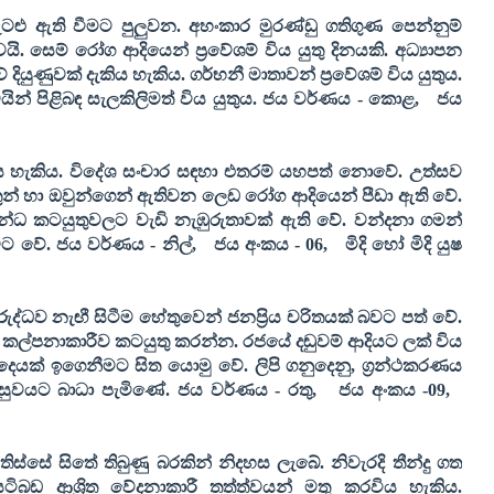
ු ඇති වීමට පුලුවන. අහංකාර මුරණ්ඩු ගතිගුණ පෙන්නුම්
යි. සෙම් රෝග ආදියෙන් ප්‍රවේශම් විය යුතු දිනයකි. අධ්‍යාපන
ියුණුවක් දැකිය හැකිය. ගර්භනී මාතාවන් ප්‍රවේශම් විය යුතුය.
ින් පිළිබඳ සැලකිලිමත් විය යුතුය. ජය වර්ණය - කොළ
,
ජය
ය හැකිය. විදේශ සංචාර සඳහා එතරම් යහපත් නොවේ. උත්සව
ුන් හා ඔවුන්ගෙන් ඇතිවන ලෙඩ රෝග ආදියෙන් පීඩා ඇති වේ.
න්ධ කටයුතුවලට වැඩි නැඹුරුතාවක් ඇති වේ. වන්දනා ගමන්
ට වේ. ජය වර්ණය - නිල්
,
ජය අංකය -
06,
මිදි හෝ මිදි යුෂ
රුද්ධව නැඟී සිටීම හේතුවෙන් ජනප්‍රිය චරිතයක් බවට පත් වේ.
් කල්පනාකාරීව කටයුතු කරන්න. රජයේ දඬුවම් ආදියට ලක් විය
 දෙයක් ඉගෙනීමට සිත යොමු වේ. ලිපි ගනුදෙනු
,
ග්‍රන්ථකරණය
ිදි සුවයට බාධා පැමිණේ. ජය වර්ණය - රතු
,
ජය අංකය -
09,
ස්සේ සිතේ තිබුණු බරකින් නිදහස ලැබේ. නිවැරදි තීන්දු ගත
 යටිබඩ ආශ්‍රිත වේදනාකාරී තත්ත්වයන් මතු කරවිය හැකිය.