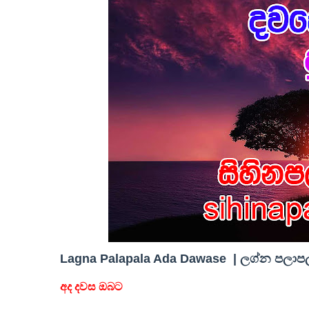
Lagna Palapala Ada Dawase | ලග්න පලාපල 
අද දවස ඔබට