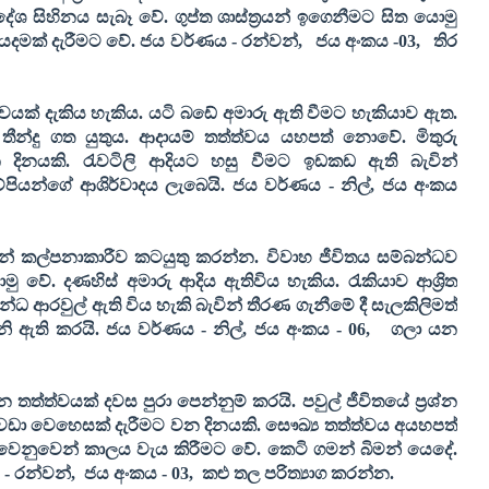
දේශ සිහිනය සැබෑ වේ. ගුප්ත ශාස්ත්‍රයන් ඉගෙනීමට සිත යොමු
ියදමක් දැරීමට වේ. ජය වර්ණය - රන්වන්
,
ජය අංකය -
03,
තිර
වයක් දැකිය හැකිය. යටි බඩේ අමාරු ඇති වීමට හැකියාව ඇත.
ීන්දු ගත යුතුය. ආදායම් තත්ත්වය යහපත් නොවේ. මිතුරු
න දිනයකි. රැවටිලි ආදියට හසු වීමට ඉඩකඩ ඇති බැවින්
ියන්ගේ ආශිර්වාදය ලැබෙයි. ජය වර්ණය - නිල්
,
ජය අංකය
ින් කල්පනාකාරීව කටයුතු කරන්න. විවාහ ජීවිතය සම්බන්ධව
ු වේ. දණහිස් අමාරු ආදිය ඇතිවිය හැකිය. රැකියාව ආශ්‍රිත
්ධ ආරවුල් ඇති විය හැකි බැවින් තීරණ ගැනීමේ දී සැලකිලිමත්
නි ඇති කරයි. ජය වර්ණය - නිල්
,
ජය අංකය -
06,
ගලා යන
්ත්වයක් දවස පුරා පෙන්නුම් කරයි. පවුල් ජීවිතයේ ප්‍රශ්න
වඩා වෙහෙසක් දැරීමට වන දිනයකි. සෞඛ්‍ය තත්ත්වය අයහපත්
ුට වෙනුවෙන් කාලය වැය කිරීමට වේ. කෙටි ගමන් බිමන් යෙදේ.
-
රන්වන්
,
ජය අංකය
- 03,
කළු තල පරිත්‍යාග කරන්න
.