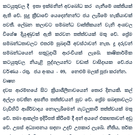
කටයුතුවල දී
ඉතා ඉක්මනින් අවබෝධ කර
ගැනීමේ ශක්තියක්
ඇති වේ. සූදු ක්‍රීඩාවේ යෙදෙන්නන්ට ජය ලැබීමේ හැකියාවක්
පවතී. ලේඛන කලාවට සම්බන්ධ වෘත්තිකයන් වැනි අංශවල
විශේෂ දියුණුවක් ඇති කරවන තත්ත්වයක් මතු වේ. ප්‍රේම
සම්බන්ධතාවලට එතරම් සුබදායී අවස්ථාවන් නැත. දූ දරුවන්
සම්බන්ධයෙන් සතුටුදායි ආරංචියක් ලැබේ. කෘෂිකාර්මික
කටයුතුවල නියැළි පුද්ගලයන්ට වඩාත් වාසිදායක වේ.ජය
වර්ණය - රතු
,
ජය අංකය
-
09,
නෙළුම් මලක් පූජා කරන්න.
වෘෂභ
දවස ආරම්භයේ සිට ක්‍රියාශීලීභාවයෙන් තොර දිනයකි. කල්
අල්ලා පවතින අසනීප තත්ත්වයන් සුව වේ. ප්‍රේම සබඳතාවලට
වැඩිහිටි ආශිර්වාදය නොලැබීමෙන් ගැටලුකාරී තත්ත්වයක් මතු
වේ. තමා ආකල්ප ඉදිරිපත් කිරීමේ දී අන් අයගේ එකඟතාවන් අඩු
වේ. උසස් අධ්‍යාපනය සඳහා උදව් උපකාර ලැබේ. නීතිය
,
තර්ක