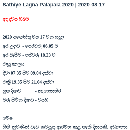
Sathiye Lagna Palapala 2020 | 2020-08-17
අද දවස ඔබට
2020
අගෝස්තු මස
17
වන සඳුදා
ඉර උදාව
- පෙරවරු
06.05
ට
ඉර බැසීම - පස්වරු
18.23
ට
රාහු කාලය
දිවා
07.35
සිට
09.04
දක්වා
රාත්‍රී
19.35
සිට
21.04
දක්වා
සුභ දිශාව
- නැගෙනහිර
මරු සිටින දිශාව - වයඹ
මේෂ
සිහි නුවණින් වැඩ කටයුතු ආරම්භ කළ හැකි දිනයකි. අධ්‍යාපන