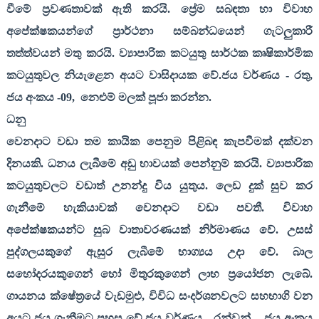
වීමේ ප්‍රවණතාවක් ඇති කරයි. ප්‍රේම සබඳතා හා විවාහ
අපේක්ෂකයන්ගේ ප්‍රාර්ථනා සම්බන්ධයෙන් ගැටලුකාරී
තත්ත්වයන් මතු කරයි. ව්‍යාපාරික කටයුතු සාර්ථක කෘෂිකාර්මික
කටයුතුවල නියැළෙන අයට වාසිදායක වේ.ජය වර්ණය - රතු
,
ජය අංකය -
09,
නෙළුම් මලක් පූජා කරන්න.
ධනු
වෙනදාට වඩා තම කායික පෙනුම පිළිබඳ කැපවීමක් දක්වන
දිනයකි. ධනය ලැබීමේ අඩු භාවයක් පෙන්නුම් කරයි. ව්‍යාපාරික
කටයුතුවලට වඩාත් උනන්දු විය යුතුය. ලෙඩ දුක් සුව කර
ගැනීමේ හැකියාවක් වෙනදාට වඩා පවතී. විවාහ
අපේක්ෂකයන්ට සුබ වාතාවරණයක් නිර්මාණය වේ. උසස්
පුද්ගලයකුගේ ඇසුර ලැබීමේ භාග්‍යය උදා වේ. බාල
සහෝදරයකුගෙන් හෝ මිතුරකුගෙන් ලාභ ප්‍රයෝජන ලැබේ.
ගායනය ක්ෂේත්‍රයේ වැඩමුළු
,
විවිධ සංදර්ශනවලට සහභාගි වන
අයට ජය ගැනීමට පහසු වේ.ජය වර්ණය - රන්වන්
,
ජය අංකය