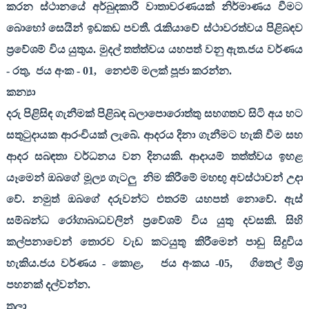
කරන ස්ථානයේ අර්බුදකාරී වාතාවරණයක් නිර්මාණය වීමට
බොහෝ සෙයින් ඉඩකඩ පවතී. රැකියාවේ ස්ථාවරත්වය පිළිබඳව
ප්‍රවේශම් විය යුතුය. මුදල් තත්ත්වය යහපත් වනු ඇත.ජය වර්ණය
- රතු
,
ජය අංක -
01,
නෙළුම් මලක් පූජා කරන්න.
කන්‍යා
දරු පිළිසිඳ ගැනීමක් පිළිබඳ බලාපොරොත්තු සහගතව සිටි අය හට
සතුටුදායක ආරංචියක් ලැබේ. ආදරය දිනා ගැනීමට හැකි වීම සහ
ආදර සබඳතා වර්ධනය වන දිනයකි. ආදායම් තත්ත්වය ඉහළ
යෑමෙන් ඔබගේ මූල්‍ය ගැටලු
නිම කිරීමේ මහඟු අවස්ථාවන් උදා
වේ. නමුත් ඔබගේ දරුවන්ට එතරම් යහපත් නොවේ. ඇස්
සම්බන්ධ රෝගාබාධවලින් ප්‍රවේශම් විය යුතු දවසකි. සිහි
කල්පනාවෙන් තොරව වැඩ කටයුතු කිරීමෙන් පාඩු සිදුවිය
හැකිය.ජය වර්ණය - කොළ
,
ජය අංකය -
05,
ගිතෙල් මිශ්‍ර
පහනක් දල්වන්න.
තුලා