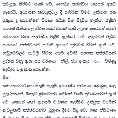
කටයුතු කිරීමට හැකි වේ. සෞඛ්‍ය තත්ත්වය යහපත් අතට
හැරෙයි. අධ්‍යාපන කටයුතුවල දී සාර්ථක වීමට උත්සාහ ගත
යුතුය. දූ දරුවන්ගේ වියදම් අධික වීම සිදුවිය හැකිය. ස්ත්‍රීන්
යටතේ රැකියාවල නිරත අයට වඩාත් වාසි ලැබේ. ආදරවන්තයන්
වෙනදාට වඩා ආදරණීය බැඳීම් ඇතිකර ගනී. අක්‍රමවත් රුධිර
සංසරණ තත්ත්වයන් පැවති අයගේ ක්‍රමවත් බවක් ඇති වේ.
නඩුහබවලට පැටලී සිටින අයට අවාසි සහගත තත්ත්වයන්
උද්ගත වනු ඇත. ජය වර්ණය - නිල්
,
ජය අංකය -
06,
විෂ්ණු
දෙවිඳුට වැඳ දවස අරඹන්න.
මීන
තම ආශාවන් සහ සිතුම් පැතුම් අවබෝධ කරගෙන කටයුතු කළ
යුතු දිනයකි. ඕනෑම ක්‍රියාවකට ඉදිරිපත් වීමේ ප්‍රවණතාවක් ඇති
වේ. කෙසේ හෝ ආදායම වැඩිකර ගැනීමට උත්සුක වීමෙන්
ගැටලුකාරී තත්ත්වයන්ට මුහුණ දීමට සිදු වේ. ගෘහ නිර්මාණ