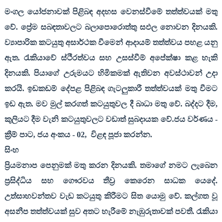
මංගල යෝජනාවක් පිළිබඳ අදහස වෙනස්වීමේ තත්ත්වයක් මතු
වේ. ප්‍රේම සබඳතාවලට බලාපොරොත්තු සඵල නොවන දිනයකි.
ව්‍යාපාරික කටයුතු අසාර්ථක වීමෙන් ආදායම් තත්ත්වය පහළ යනු
ඇත. රැකියාවේ ස්ථිරත්වය සහ උසස්වීම් අපේක්ෂා කළ හැකි
දිනයකි. පියාගේ උරුමයට හිමිකමක් ඇතිවන අවස්ථාවන් උදා
කරයි. ඉඩකඩම් දේපළ පිළිබඳ ගැටලුකාරී තත්ත්වයක් මතු වීමට
ඉඩ ඇත. මව මුල් කරගත් කටයුතුවල දී බාධා මතු වේ. බද්දට දීම
,
කුලියට දීම වැනි කටයුතුවලට වඩාත් සුබදායක වේ.ජය වර්ණය -
ක්‍රීම් පාට
,
ජය අංකය -
02,
විළඳ පූජා කරන්න.
සිංහ
ප්‍රියමනාප පෙනුමක් මතු කරන දිනයකි. තමාගේ නමට ලැබෙන
ප්‍රසිද්ධිය සහ ගෞරවය තීව්‍ර කෙරෙන සාධක යෙදේ.
උත්සාහවන්තව වැඩ කටයුතු කිරීමට සිත යොමු වේ. කල්ගත වූ
අසනීප තත්ත්වයක් සුව අතට හැරීමේ නැඹුරුතාවක් පවතී. රැකියා