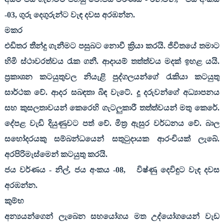
-
03,
ගුරු දෙගුරුන්ට වැඳ දවස අරඹන්න.
මකර
එඩිතර තීන්දු ගැනීමට පසුබට නොවී ක්‍රියා කරයි. ජිවිතයේ තමාට
හිමි ස්ථාවරත්වය රැක ගනී. ආදායම් තත්ත්වය මදක් ඉහළ යයි.
ප්‍රකාශන කටයුතුවල නියැළි පුද්ගලයන්ගේ රැකියා කටයුතු
සාර්ථක වේ. ආදර සබඳතා බිඳ වැටේ. දූ දරුවන්ගේ අධ්‍යාපනය
සහ කුසලතාවයන් කෙරෙහි ගැටලුකාරී තත්ත්වයන් මතු කෙරේ.
දේපළ වැඩි දියුණුවට පත් වේ. මිත්‍ර ඇසුර වර්ධනය වේ. බාල
සහෝදරයකු සම්බන්ධයෙන් සතුටුදායක ආරංචියක් ලැබේ.
අරපිරිමැස්මෙන් කටයුතු කරයි.
ජය වර්ණය - නිල්
,
ජය අංකය -
08,
විෂ්ණු දෙවිඳුට වැඳ දවස
අරඹන්න.
කුම්භ
අන්‍යයන්ගෙන් ලැබෙන සහයෝගය මත උද්යෝගයෙන් වැඩ