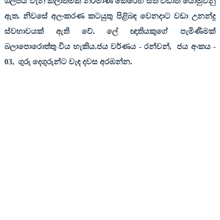
ශිල්පය වැනි කලාත්මක නිර්මාණ කෙරෙහි සිත් වඩාත් යොමුවනු
ඇත. නිවසේ අලංකරණ කටයුතු පිළිබඳ වෙනදාට වඩා උනන්දු
ස්වභාවයක් ඇති වේ. ලේ ඥාතියකුගේ පැමිණීමක්
බලාපොරොත්තු විය හැකිය.ජය වර්ණය
-
රන්වන්
,
ජය අංකය
-
03,
ගුරු දෙගුරුන්ට වැඳ දවස අරඹන්න
.