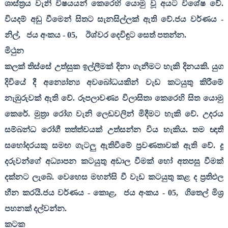
ශාස්ත්‍රය වැනි විෂයයන් කෙරෙහි යොමු වූ අයට විශේෂ වේ.
වියදම් අඩු වීමෙන් සිතට සැනසිල්ලක් ඇති වේ.ජය වර්ණය -
නිල්
,
ජය අංකය -
05,
ඊශ්වර දෙවිඳුට සෙත් පතන්න.
මිථුන
කලක් තිස්සේ උත්සුක ඉල්ලීමක් දිනා ගැනීමට හැකි දිනයකි. යුග
දිවියේ දී අන්‍යෝන්‍ය අවබෝධයකින් වැඩ කටයුතු කිරීමේ
නැඹුරුවක් ඇති වේ. රූපලාවණ්‍ය විලාසිතා කෙරෙහි සිත යොමු
කෙරේ. මුත්‍රා රෝග වැනි ලෙඩවලින් මිදීමට හැකි වේ. උදරය
සම්බන්ධ රෝගී තත්ත්වයක් උත්සන්න විය හැකිය. තම ඥාති
සහෝදරයකු සමඟ ගැටලු ඇතිවීමේ ප්‍රවණතාවක් ඇති වේ. දූ
දරුවන්ගේ අධ්‍යාපන කටයුතු අඩාල වීමක් හෝ අතපසු වීමක්
දක්නට ලැබේ. වෙහෙස මහන්සි වී වැඩ කටයුතු කළ ද ප්‍රතිඵල
හීන කරයි.ජය වර්ණය - කොළ
,
ජය අංකය -
05,
ගිතෙල් මිශ්‍ර
පහනක් දල්වන්න.
කටක