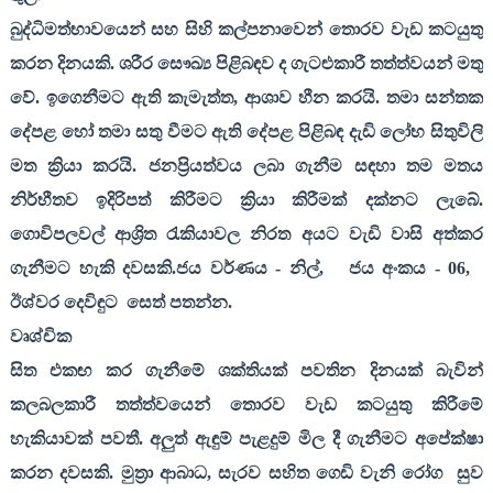
බුද්ධිමත්භාවයෙන් සහ සිහි කල්පනාවෙන් තොරව වැඩ කටයුතු
කරන දිනයකි. ශරීර සෞඛ්‍ය පිළිබඳව ද ගැටළුකාරී තත්ත්වයන් මතු
වේ. ඉගෙනීමට ඇති කැමැත්ත
,
ආශාව හීන කරයි. තමා සන්තක
දේපළ හෝ තමා සතු වීමට ඇති දේපළ පිළිබඳ දැඩි ලෝභ සිතුවිලි
මත ක්‍රියා කරයි. ජනප්‍රියත්වය ලබා ගැනීම සඳහා තම මතය
නිර්භීතව ඉදිරිපත් කිරීමට ක්‍රියා කිරීමක් දක්නට ලැබේ.
ගොවිපලවල් ආශ්‍රිත රැකියාවල නිරත අයට වැඩි වාසි අත්කර
ගැනීමට හැකි දවසකි.ජය වර්ණය - නිල්
,
ජය අංකය -
06,
ඊශ්වර දෙවිඳුට
සෙත් පතන්න.
වෘශ්චික
සිත එකඟ කර ගැනීමේ ශක්තියක් පවතින දිනයක් බැවින්
කලබලකාරී තත්ත්වයෙන් තොරව වැඩ කටයුතු කිරීමේ
හැකියාවක් පවතී. අලුත් ඇඳුම් පැළදුම් මිල දී ගැනීමට අපේක්ෂා
කරන දවසකි. මුත්‍රා ආබාධ
,
සැරව සහිත ගෙඩි වැනි රෝග
සුව