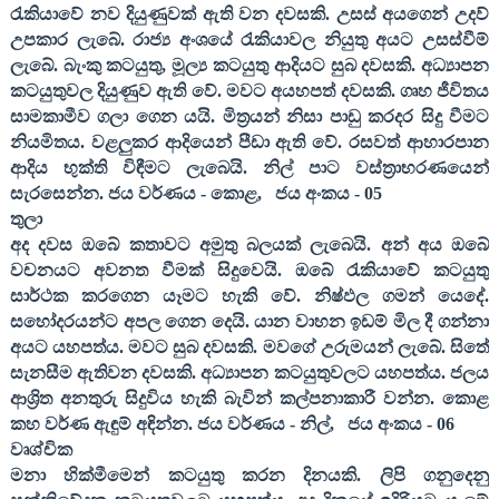
රැකියාවේ නව දියුණුවක් ඇති වන දවසකි. උසස් අයගෙන් උදව්
උපකාර ලැබේ. රාජ්‍ය අංශයේ රැකියාවල නියුතු අයට උසස්වීම්
ලැබේ. බැංකු කටයුතු
,
මූල්‍ය කටයුතු ආදියට සුබ දවසකි. අධ්‍යාපන
කටයුතුවල දියුණුව ඇති වේ. මවට අයහපත් දවසකි. ගෘහ ජීවිතය
සාමකාමීව ගලා ගෙන යයි. මිත්‍රයන් නිසා පාඩු කරදර සිදු වීමට
නියමිතය. වළලුකර ආදියෙන් පීඩා ඇති වේ. රසවත් ආහාරපාන
ආදිය භුක්ති විඳීමට ලැබෙයි. නිල් පාට වස්ත්‍රාභරණයෙන්
සැරසෙන්න. ජය වර්ණය - කොළ
,
ජය අංකය -
05
තුලා
අද දවස ඔබේ කතාවට අමුතු බලයක් ලැබෙ‍යි. අන් අය ඔබේ
වචනයට අවනත වීමක් සිදුවෙයි. ඔබේ රැකියාවේ කටයුතු
සාර්ථක කරගෙන යෑමට හැකි වේ. නිෂ්ඵල ගමන් යෙදේ.
සහෝදරයන්ට අපල ගෙන දෙයි. යාන වාහන ඉඩම් මිල දී ගන්නා
අයට යහපත්ය. මවට සුබ දවසකි. මවගේ උරුමයන් ලැබේ. සිතේ
සැනසීම ඇතිවන දවසකි. අධ්‍යාපන කටයුතුවලට යහපත්ය. ජලය
ආශ්‍රිත අනතුරු සිදුවිය හැකි බැවින් කල්පනාකාරී වන්න. කොළ
කහ වර්ණ ඇඳුම් අඳින්න. ජය වර්ණය - නිල්
,
ජය අංකය -
06
වෘශ්චික
මනා හික්මීමෙන් කටයුතු කරන දිනයකි. ලිපි ගනුදෙනු