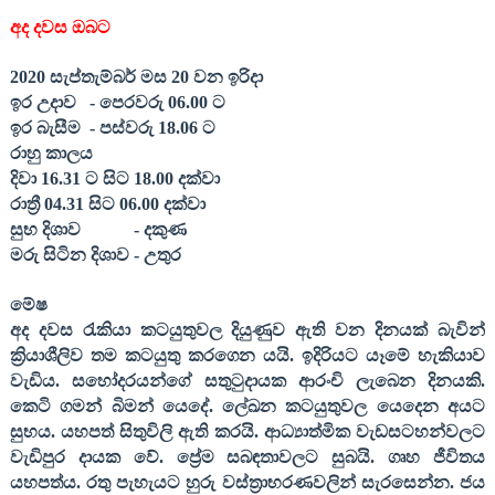
අද දවස ඔබට
20
20
සැප්තැම්බර් මස
20
වන ඉරිදා
ඉර උදාව
- පෙරවරු 06.0
0
ට
ඉර බැසීම
- පස්වරු 18.
06
ට
රාහු කාලය
දිවා 16.31 ට සිට 18.00 දක්වා
රාත්‍රී 04.31 සිට 06.00 දක්වා
සුභ දිශාව
- දකුණ
මරු සිටින දිශාව - උතුර
මේෂ
අද දවස රැකියා කටයුතුවල දියුණුව ඇති වන දිනයක් බැවින්
ක්‍රියාශීලිව තම කටයුතු කරගෙන යයි. ඉදිරියට යෑමේ හැකියාව
වැඩිය. සහෝදරයන්ගේ සතුටුදායක ආරංචි ලැබෙන දිනයකි.
කෙටි ගමන් බිමන් යෙදේ. ලේඛන කටයුතුවල යෙදෙන අයට
සුභය. යහපත් සිතුවිලි ඇති කරයි. ආධ්‍යාත්මික වැඩසටහන්වලට
වැඩිපුර දායක වේ. ප්‍රේම සබඳතාවලට සුබයි. ගෘහ ජීවිතය
යහපත්ය. රතු පැහැයට හුරු වස්ත්‍රාභරණවලින් සැරසෙන්න. ජය