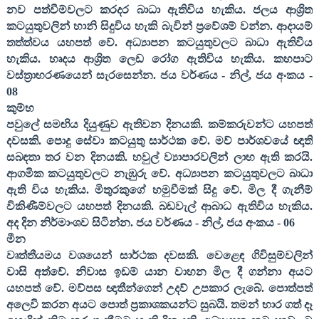
නව පත්වීම්වලට කරදර බාධා ඇතිවිය හැකිය. ජලය ආශ්‍රිත
කටයුතුවලින් හානි සිදුවිය හැකි බැවින් ප්‍රවේශම් වන්න. ආදායම්
තත්ත්වය යහපත් වේ. අධ්‍යාපන කටයුතුවලට බාධා ඇතිවිය
හැකිය. හෘදය ආශ්‍රිත ලෙඩ රෝග ඇතිවිය හැකිය. කහපාට
වස්ත්‍රාභරණයෙන් සැරසෙන්න. ජය වර්ණය - නිල්
,
ජය අංකය -
08
කුම්භ
පවුලේ සමඟිය දියුණුව ඇතිවන දිනයකි. කම්කරුවන්ට යහපත්
දවසකි. පොදු සේවා කටයුතු සාර්ථක වේ. මව් පාර්ශවයේ ඥාති
සබඳතා තර වන දිනයකි. හවුල් ව්‍යාපාරවලින් ලාභ ඇති කරයි.
ආගමික කටයුතුවලට නැඹුරු වේ. අධ්‍යාපන කටයුතුවලට බාධා
ඇති විය හැකිය. මිතුරකුගේ හමුවීමක් සිදු වේ. මිල දී ගැනීම්
විකිණීම්වලට යහපත් දිනයකි. බඩවැල් ආබාධ ඇතිවිය හැකිය.
අද දින නිර්මාංශව සිටින්න. ජය වර්ණය - නිල්
,
ජය අංකය -
06
මීන
වෘත්තීයමය වශයෙන් සාර්ථක දවසකි. වෙළෙඳ ගිවිසුම්වලින්
වාසි අත්වේ. නිවාස ඉඩම් යාන වාහන මිල දී ගන්නා අයට
යහපත් වේ. මව්පස ඥාතීන්ගෙන් උදව් උපකාර ලැබේ. පොත්පත්
අලෙවි කරන අයට පොත් ප්‍රකාශකයන්ට සුබයි. තමන් භාර ගත් දෑ