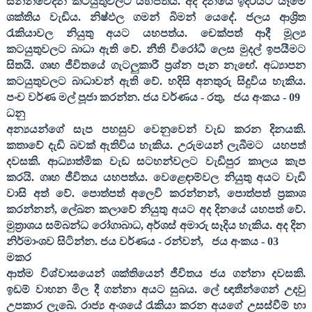
සන්නිවේදන කටයුතුවලට යහපත්ය. අද දිනයේ ඉදිරියට යෑමේ
ශක්තිය වැඩිය. නිෂ්ඵල ගමන් බිමන් යෙදේ. ජලය ආශ්‍රිත
රැකියාවල නියුතු අයට යහපත්ය. චෙක්පත් ආදී මූල්‍ය
කටයුතුවලට බාධා ඇති වේ. නීති විරෝධී ලෙස මුදල් ඉපයීමට
සිතයි. ගෘහ ජීවිතයේ ගැටලුකාරී ප්‍රශ්න පැන නැඟේ. අධ්‍යාපන
කටයුතුවලට බාධාවන් ඇති වේ. හදිසි අනතුරු සිදුවිය හැකිය.
පංච වර්ණ මල් පූජා කරන්න. ජය වර්ණය - රතු
,
ජය අංකය -
09
ධනු
අන්‍යයන්ගේ සැප පහසුව වෙනුවෙන් වැඩ කරන දිනයකි.
කතාවේ දැඩි බවක් ඇතිවිය හැකිය. උරුමයන් ලැබීමට
යහපත්
දවසකි. ආධ්‍යාත්මික වැඩ සටහන්වලට වැඩිපුර කාලය කැප
කරයි. ගෘහ ජීවිතය යහපත්ය. වෙළෙඳාම්වල නියුතු අයට වැඩි
වාසි අත් වේ. පොත්පත් අලෙවි කරන්නන්
,
පොත්පත් ප්‍රකාශ
කරන්නන්
,
ලේඛන කලාවේ නියුතු අයට අද දිනයේ යහපත් වේ.
මුත්‍රාශය සම්බන්ධ රෝගාබාධ
,
අර්ශස් අමාරු සෑදිය හැකිය. අද දින
නිර්මාංශව සිටින්න. ජය වර්ණය - රන්වන්
,
ජය අංකය -
03
මකර
ආත්ම විශ්වාසයෙන් ශක්තියෙන් ජීවිතය ජය ගන්නා දවසකි.
ඉඩම් වාහන මිල දී ගන්නා අයට සුබය. ලේ ඥාතීන්ගෙන් උදවු
උපකාර ලැබේ. රාජ්‍ය අංශයේ රැකියා කරන අයගේ උසස්වීම් හා