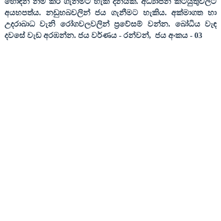
හොඳින් නිම කර ගැනීමට හැකි දිනයකි. අධ්‍යාපන කටයුතුවලට
අයහපත්ය. නඩුහබවලින් ජය ගැනීමට හැකිය. අක්මාගත හා
උදරාබාධ වැනි රෝගවලවලින් ප්‍රවේසම් වන්න. බෝධිය වැඳ
දවසේ වැඩ අරඹන්න
.
ජය වර්ණය
-
රන්වන්
,
ජය අංකය
- 03