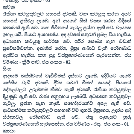
- කොළ
,
ජය අංකය -
05
කටක
රැකියා කටයුතුවලට යහපත් දවසකි. වගා කටයුතු කරන අයට
යහපත් ප්‍රතිඵල ලැබේ. අන් අයගේ සිත් වසඟ කරන විදිහේ
කතාවක් ඇති වේ. ගෘහ ජීවිතයේ ගැටලු ප්‍රශ්න ඇති වේ. වැයපස
ඉහළ යයි. පියාට අයහපත්ය. අද දවසේ සතුරන් ප්‍රබල විය හැකිය.
අධ්‍යාපන කටයුතු සාර්ථක වේ. ශරීර සෞඛ්‍ය ගැන වඩාත්
ප්‍රවේසම්වන්න. දණහිස් රෝග
,
මුත්‍රා ආබාධ වැනි රෝගාබාධ
ඇතිවිය හැකිය. කහ සුදු වස්ත්‍රාභරණයෙන් සැරසෙන්න. ජය
වර්ණය - ක්‍රීම් පාට
,
ජය අංකය -
02
සිංහ
ආදායම් තත්ත්වයේ වැඩිවීමක් දක්නට ලැබේ. ඉදිරියට යෑමේ
ශක්තිය වැඩි දවසකි. දීර්ඝ ගමන් බිමන් යෙදේ. පියාගේ
දේපළවලට උරුමකම් කීමට හැකි දවසකි. රැකියා කටයුතුවල
දියුණුව ඇති වේ. රාජ්‍ය අනුග්‍රහය ලැබෙයි. අධ්‍යාපන කටයුතුවල
ගැටලු
,
ප්‍රශ්න පැන නැඟී. සහෝදරයන්ට අපල ඇති වේ.
ආධ්‍යාත්මික කටයුතුවලට සහභාගී වීම ශුභයි. මුත්‍රාශය
,
උදරය ආදී
ස්ථානවල රෝගාබාධ ඇති වේ. රතු පැහැයට හුරු
වස්ත්‍රාභරණයෙන් සැරසෙන්න. ජය වර්ණය - රතු
,
ජය අංක -
01
කන්‍යා