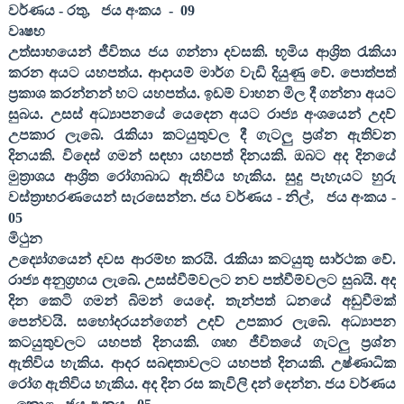
වර්ණය - රතු
,
ජය අංකය
-
09
වෘෂභ
උත්සාහයෙන් ජීවිතය ජය ගන්නා දවසකි. භූමිය ආශ්‍රිත රැකියා
කරන අයට යහපත්ය. ආදායම් මාර්ග වැඩි දියුණු වේ. පොත්පත්
ප්‍රකාශ කරන්නන් හට යහපත්ය. ඉඩම් වාහන මිල දී ගන්නා අයට
සුබය. උසස් අධ්‍යාපනයේ යෙදෙන අයට රාජ්‍ය අංශයෙන් උදව්
උපකාර ලැබේ. රැකියා කටයුතුවල දී ගැටලු ප්‍රශ්න ඇතිවන
දිනයකි. විදෙස් ගමන් සඳහා යහපත් දිනයකි. ඔබට අද දිනයේ
මුත්‍රාශය ආශ්‍රිත රෝගාබාධ ඇතිවිය හැකිය. සුදු පැහැයට හුරු
වස්ත්‍රාභරණයෙන් සැරසෙන්න. ජය වර්ණය - නිල්
,
ජය අංකය -
05
මිථුන
උද්‍යෝගයෙන් දවස ආරම්භ කරයි. රැකියා කටයුතු සාර්ථක වේ.
රාජ්‍ය අනුග්‍රහය ලැබේ. උසස්වීම්වලට නව පත්වීම්වලට සුබයි. අද
දින කෙටි ගමන් බිමන් යෙදේ. තැන්පත් ධනයේ අඩුවීමක්
පෙන්වයි. සහෝදරයන්ගෙන් උදව් උපකාර ලැබේ. අධ්‍යාපන
කටයුතුවලට යහපත් දිනයකි. ගෘහ ජීවිතයේ ගැටලු ප්‍රශ්න
ඇතිවිය හැකිය. ආදර සබඳතාවලට යහපත් දිනයකි. උෂ්ණාධික
රෝග ඇතිවිය හැකිය. අද දින රස කැවිලි දන් දෙන්න. ජය වර්ණය