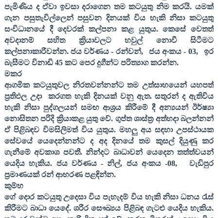
පැමිණිය ද ඒවා ඉවසා දරාගෙන තම කටයුතු නිම කරයි. යමක්
ගැන පසුතැවිල්ලෙන් පසුවන දිනයක් විය හැකි නිසා කටයුතු
සංවිධානයේ දී දෙවරක් කල්පනා කළ යුතුය. කෙසේ වෙතත්
අවදානම් සහිත ක්‍රියාවලට හවුල් නොවී සිටීමට
කල්පනාකාරීවන්න. ජය වර්ණය - රන්වන්
,
ජය අංකය -
03,
ඉර
බැසීමට විනාඩි
45
කට පෙර දුගීන්ට පරිත්‍යාග කරන්න.
මකර
ආගමික කටයුතුවල නිරතවන්නන්ට තම උත්සාහයෙන් යහපත්
ප්‍රතිඵල උදා
කරගත හැකි දිනයක් වනු ඇත. සතුරන් ද ඇතිවිය
හැකි නිසා පුද්ගලයන් සමඟ ආශ්‍රය කිරීමේ දී අන්‍යයන් ඊර්ෂ්‍යා
නොසිතන පරිදි ක්‍රියාකළ යුතු වේ. ගුප්ත ශාස්ත්‍ර අත්හදා බලන්නන්
ඒ පිළිබඳව විමසිලිමත් විය යුතුය. මහලු අය සඳහා උපස්ථායක
සේවයේ යෙදෙන්නන්ට ද අද දිනයේ තම කුසල් දියුණු කර
ගැනීමේ අවකාශ පවතී. නින්දට බාධාවන් යෙදෙන තත්ත්වයන්
යෙදිය හැකිය. ජය වර්ණය - නිල්
,
ජය අංකය -
08,
වැඩිපුර
ප්‍රමාණයක් රන් ආභරණ පළඳින්න.
කුම්භ
ගේ දොර කටයුතු උදෙසා විය පැහැදම් විය හැකි නිසා ධනය රැස්
කිරීමට බාධා යෙදේ. ශරීර සෞඛ්‍යය පිළිබඳ ගැටළු යෙදිය හැකිය.