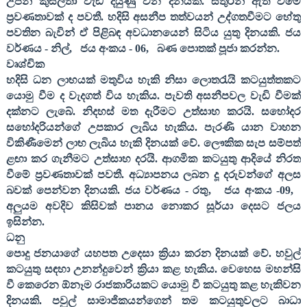
උපන් කුසලතා වැඩි දියුණු වන දිනයකි. සතුරන් ඇති වීමේ
ප්‍රවණතාවක් ද පවතී. හදිසි අසනීප තත්වයන් උද්ගතවීමට හේතු
පවතින බැවින් ඒ පිළිබඳ අවධානයෙන් සිටිය යුතු දිනයකි. ජය
වර්ණය - නිල්
,
ජය අංකය -
06,
බණ පොතක් පූජා කරන්න.
වෘශ්චික
හදිසි ධන ලාභයක් මතුවිය හැකි නිසා ලොතරැයි කටයුත්තකට
යොමු වීම ද වැදගත් විය හැකිය. පැවති අසනීපවල වැඩි වීමක්
දක්නට ලැබේ. නිදහස් මත දැරීමට උත්සාහ කරයි. සහෝදර
සහෝදරියන්ගේ උපකාර ලැබිය හැකිය. පැරණි යාන වාහන
විකිණීමෙන් ලාභ ලැබිය හැකි දිනයක් වේ. ලෞකික සැප සම්පත්
ළඟා කර ගැනීමට උත්සාහ දරයි. ආගමික කටයුතු ආදියේ නිරත
වීමේ ප්‍රවණතාවක් පවතී. අධ්‍යාපනය ලබන දූ දරුවන්ගේ අලස
බවක් පෙන්වන දිනයකි. ජය වර්ණය - රතු
,
ජය අංකය -
09,
අලුයම අවදිව කිසිවක් පානය නොකර සූර්යා දෙසට ජලය
ඉසින්න.
ධනු
පොදු ජනයාගේ යහපත උදෙසා ක්‍රියා කරන දිනයක් වේ. හවුල්
කටයුතු සඳහා උනන්දුවෙන් ක්‍රියා කළ හැකිය. වෙහෙස මහන්සි
වී කෙරෙන ඕනෑම රාජකාරියකට යොමු වී කටයුතු කළ හැකිවන
දිනයකි. පවුල් සාමාජිකයන්ගෙන් තම කටයුතුවලට බාධා