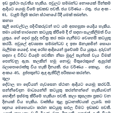
ඉඩ ප්‍රස්ථා පැවතිය හැකිය. පවුලට සම්බන්ධ නොයෙක් පින්කම්
ආදියට යොමු වීමේ ඉඩකඩ පවතී. ජය වර්ණය - රතු
,
ජය අංක -
01,
වැඳුම් පිදුම් කරන ස්ථානයේ රිදී යමක් තබන්න.
කන්‍යා
කුලී ගෙවල්වල පදිංචිකරුවන් හට යම් අපහසුතා යෙදිය හැකිය.
තමා යමක් භාරගෙන කටයුතු කිරීමේ දී ඒ සඳහා සැලකිලිමත් විය
යුතුය. ගේ දොර සුද්ද පවිත්‍ර කර තබා ගැනීමට වෙහෙසී කටයුතු
කරයි. පවුලේ අවශ්‍යතා සම්බන්ධව ද ඉතා ඕනෑකමින් සොයා
බැලීමක යෙදේ. හෘද රෝග ආදියෙන් ප්‍රවේශම් විය යුතුය. දරුවන්
සඳහා ද විවිධ වියදම් පවතින නිසා මුදල් තැන්පත් වැය වීමක්
පෙන්වනු ඇත. කලකින් හමු නොවූ මිතුරෙකුගේ ඇසුරක්
බලාපොරොත්තු විය හැකි දිනයකි. ජය වර්ණය - කොළ
,
ජය
අංකය -
05,
දුප්පතුන්ට ඇඳ ඇතිරිලි පරිත්‍යාග කරන්න.
තුලා
දේවාල හා දෙවියන් ගැවසෙන ස්ථාන ආදියට යොමු කරවයි.
සන්නිවේදන මාධ්‍යයන්හි කටයුතු කරන්නන්ගේ හැකියාවන්
හොඳින් ඉස්මතු කිරීමේ හැකියා පවතී. කලා කුසලතා ප්‍රකට වන
දිනයක් විය හැකිය. වෘත්තිය තුළ ප්‍රධානත්වයක් ලැබේ. තම
ඥානය මෙහෙයවා කරන කටයුතු සඵල වීමට ඉඩකඩ පවතී.