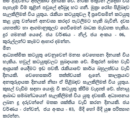
තම දරුවන්ට අපලකාරි දිනයක් වේ. නරක මිතුරන් උදෙසා විය
පැහැදම් වීම් තුළින් පවුලේ අර්බුද හට ගනී. මුත්‍රා රෝග පිළිබඳව
සැලකිලිමත් විය යුතුය. රැකියා කටයුතුවල දී ප්‍රවේසමින් ‍කටයුතු
කළ යුතු වන්නේ අනවශ්‍ය කරදර පැටලීමට හැකි බැවිනි. දවස
යහපත්ව හා ආගමානුකූලව ගෙවීමෙන් බාධක මැඩගත හැකිය.
දුර ගමනක් යෙදේ. ජය වර්ණය - නිල්
,
ජය අංකය -
06,
කුරුල්ලන්ට කෑමට ආහාර දමන්න.
මීන
ආධ්‍යාත්මික කටයුතු වෙනුවෙන් මනස වෙහෙසන දිනයක් විය
හැකිය. හවුල් කටයුතුවලට සුබදායක වේ. මිතුරන් සමඟ වැඩි
ආශ්‍රයක් යෙදීමට ඉඩ පවතී. රැකියාවේ කාර්ය බහුලත්වය වැඩි
දිනයකි. වෙහෙසකාරී තත්ත්වයක් දැනේ. කාලත්‍රයාට
අනතුරුදායක දිනයක් නිසා ඒ පිළිබඳව සැලකිලිමත් විය යුතුය.
කුසල් වැඩීම සඳහා යොමු වී කටයුතු කිරීම වැදගත් වේ. ස්නායු
ආබාධ සම්බන්ධයෙන් සැලකිලිමත් විය යුතු දවසකි. අධ්‍යාපනය
ලබන දූ දරුවන්ගේ මතක ශක්තිය වැඩි කරන දිනයකි. ජය
වර්ණය
-
රන්වන්
,
ජය අංකය
- 03,
මිදි හෝ මිදි යුෂ පරිත්‍යාග
කරන්න
.