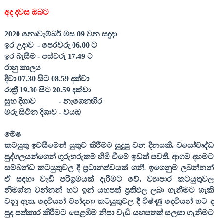
අද දවස ඔබට
2020
නොවැම්බර් මස
09
වන සඳුදා
ඉර උදාව
- පෙරවරු
06.00
ට
ඉර බැසීම - පස්වරු
17.49
ට
රාහු කාලය
දිවා
07.30
සිට
08.59
දක්වා
රාත්‍රී
19.30
සිට
20.59
දක්වා
සුභ දිශාව
- නැගෙනහිර
මරු සිටින දිශාව - වයඹ
මේෂ
කටයුතු ඉවසීමෙන් යුතුව කිරීමට සුදුසු වන දිනයකි. වයෝවෘද්ධ
පුද්ගලයන්ගෙන් ගුරුහරුකම් හිමි වීමේ ඉඩක් පවතී. ආගම දහමට
සම්බන්ධ කටයුතුවල දී ප්‍රධානත්වයක් ගනී. ඉගෙනුම ලබන්නන්
ඒ සඳහා වැඩි පරිශ්‍රමයක් දැරීමට වේ. ව්‍යාපාර කටයුතුවල
නිමග්න වන්නන් හට ඉන් යහපත් ප්‍රතිඵල ලබා ගැනීමට හැකි
වනු ඇත. දෙවියන් වන්දනා කටයුතුවල දී විෂ්ණු දෙවියන් හට ද
පුද සත්කාර කිරීමට පෙළඹීම නිසා වැඩි යහපතක් සලසා ගැනීමට