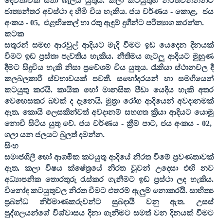
දෙවතාවක් සිතා බැලිය යුතුය. කලා කටයුතුහි නිරතවන්නන්ට
ජාත්‍යන්තර අවස්ථා ද හිමි විය හැකිය. ජය වර්ණය - කොළ
,
ජය
අංකය -
05,
එළඟිතෙල් හා රතු ඇඳුම් දුගීන්ට පරිත්‍යාග කරන්න.
කටක
සතුරන් සමඟ ආරවුල් ආදියට මැදි වීමට ඉඩ යෙදෙන දිනයක්
වීමට ඉඩ ප්‍රස්තා පැවතිය හැකිය. නීතිමය ගැටලු ආදියට මුහුණ
දීමට සිදුවිය හැකි නිසා ප්‍රවේශම් විය යුතුය. රැකියා ස්ථානවල දී
කලබලකාරී ස්වභාවයක් පවතී. සහෝදරයන් හා සමගියෙන්
කටයුතු කරයි. කායික හෝ මානසික පීඩා යෙදිය හැකි අතර
වෙහෙසකර බවක් ද දැනෙයි. මුත්‍රා රෝග ආදියෙන් අවදානමක්
ඇත. කොයි ලෙසකින්වත් අවදානම් සහගත ක්‍රියා ආදියට යොමු
නොවී සිටිය යුතු වේ. ජය වර්ණය - ක්‍රීම් පාට
,
ජය අංකය -
02,
ගලා යන ජලයට බුලත් දමන්න.
සිංහ
සමාජශීලී හෝ ආගමික කටයුතු ආදියේ නිරත වීමේ ප්‍රවණතාවක්
ඇත. කලා විෂය ක්ෂේත්‍රයේ නිරත වූවන් උදෙසා එහි නව
අධ්‍යාපනික තොරතුරු රැස්කර ගැනීමට ඉඩ ප්‍රස්ථා ලද හැකිය.
විනෝද කටයුතුවල නිරත වීමට එතරම් ඇලුම් නොකරයි. සාහිත්‍ය
ප්‍රබන්ධ නිර්මාණකරුවන්ට සුබදායී වනු ඇත. උසස්
පුද්ගලයන්ගේ විශ්වාසය දිනා ගැනීමට සමත් වන දිනයක් වීමට