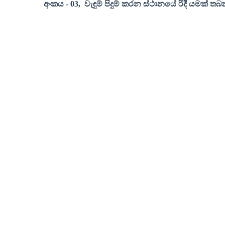
අංකය
- 03,
වැඳුම් පිදුම් කරන ස්ථානයේ රිදී යමක් ත