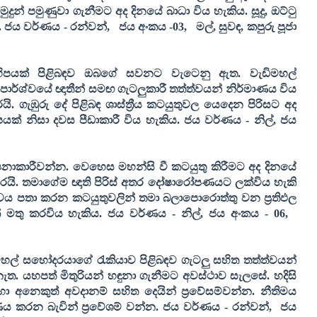
ුන් පමුණුවා ගැනීමට අද දිනයේ බාධා විය හැකිය. සූදු
,
ඔට්ටු
.
ජය වර්ණය - රන්වන්
,
ජය අංකය -
03,
මල්
,
සුවඳ
,
කපුරු පූජා
ිහිපයක් පිළිබඳව ඔබගේ සවනට වැටෙනු ඇත. වැඩිමහල්
පාර්ශ්වයේ ඥාතීන් සමඟ ගැටලුකාරී තත්ත්වයන් නිර්මාණය විය
. ගැඹුරු දේ පිළිබඳ ශාස්ත්‍රීය කටයුතුවල යෙදෙන පිරිසට අද
ක් නිසා දවස පීඩාකාරී විය හැකිය.
ජය වර්ණය - නිල්
,
ජය
කල්පනාකාරීවන්න. වෙහෙස මහන්සි වී කටයුතු කිරීමට අද දිනයේ
රයි. තමාගේම ඥාති පිරිස් අතර දෝෂාරෝපණයට ලක්විය හැකි
රියත්වය පතා කරන කටයුතුවලින් තමා බලාපොරොත්තු වන ප්‍රතිඵල
ක් මතු කරවිය හැකිය.
ජය වර්ණය - නිල්
,
ජය අංකය -
06,
ිමහල් සහෝදරයාගේ රැකියාව පිළිබඳව ගැටලු සහිත තත්ත්වයන්
ත. යහපත් මිතුරියන් හඳුනා ගැනීමට අවස්ථාව සැලසේ. හදිසි
හා අනෙකුත් අවදානම් සහිත දෙයින් ප්‍රවේසම්වන්න. නීතිමය
ණය කරන බැවින් ප්‍රවේශම් වන්න.
ජය වර්ණය
-
රන්වන්
,
ජය