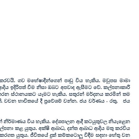
කරවයි. ගව මහේෂාදීන්ගෙන් පාඩු විය හැකිය. මවුපස මාමා
දිය ඉදිරිපත් වීම නිසා ඔබට අපවාද ඇසීමට වේ. කල්පනාකාරී
ාර කරන ස්ථානයකට යෑමට හැකිය. සතුරන් මර්දනය කරමින් තම
. වචන භාවිතයේ දී ප්‍රවේශම් වන්න.
ජය වර්ණය - රතු
,
ජය
් නිර්මාණය විය හැකිය. දේශපාලන ආදී කටයුතුවල නියැළෙන
ල්පනා කළ යුතුය. අක්ෂි ආබාධ
,
දන්ත ආබාධ ආදිය මතු කරවිය
ණ කරගත යුතුය. ජීවිතයේ දුක් කම්කටොලු විඳීම සඳහා හේතු වන