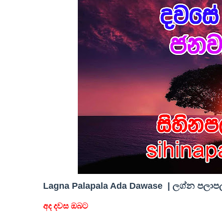
Lagna Palapala Ada Dawase | ලග්න පලාපල 
අද දවස ඔබට