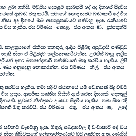
භ ලබා ගනියි. මවුපිය දෙපළට අසුබදායී දේ අද දිනයේ සිදුවිය
කොටසේ ආබාධ මතු කරයි. තමාගේ හොඳ නමට බාධාකාරී දේ විය
වන් නිසා අද දිනයේ ඔබ අපහසුතාවයට පත්වනු ඇත. රැකියාවේ
ය විය හැකිය.
ජය වර්ණය - කොළ
,
ජය අංකය -
05,
දුප්පතුන්ට
 කාලත්‍රයාගේ රැකියා තනතුරු ආදිය පිළිබඳ අසුබදායී පණිවුඩ
ැකි නිසා ඒ පිළිබඳව කල්පනාකාරීවන්න. උරහිස් බාහු ආශ්‍රිත
ියන් අතර මතභේදකාරී තත්ත්වයන් මතු කරවිය හැකිය. ලිපි
ුතුය. ණය ගනුදෙනු නොකරන්න.
ජය වර්ණය - නිල්
,
ජය අංකය -
 කරන්න
.
තු කරවිය හැකිය. තමා පදිංචි ස්ථානයේ යම් වෙනසක් සිදු වීමට
ම් විය යුතුය. ආගමික භක්තිය සිතින් ඈත් කරන දිනයකි. දෙපතුල්
නයකි. සුවබර නින්දකට ද බාධා සිදුවිය හැකිය. තමා සිත රැඳි
නීපගති මතු කරවයි.
ජය වර්ණය - රතු
,
ජය අංකය -
09,
උදේ
 සවනට වැටෙනු ඇත. මිතුරු සබඳතාවල දී වංචාකාරී දේ විය
 වීම නිසා කිසිවකුගේ දෝෂාරෝපණයට ඔබ ලක්වනු ඇත. දණහිස්