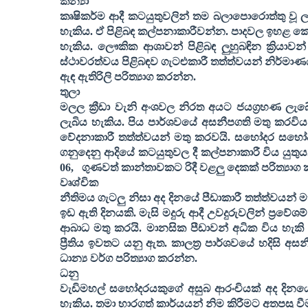
කන්‍යා
කෘෂිකර්ම ආදී කටයුතුවලින් තම බලාපොරොත්තු වූ ලා
හැකිය. ඒ පිළිබඳ කල්පනාකාරීවන්න. පාදවල ඉහළ 
හැකිය. ලෞකික ආශාවන් පිළිබඳ ලුහුබඳින ක්‍රියා
ස්ථාවරත්වය පිළිබඳව ගැටළුකාරී තත්ත්වයන් නිර්මාණ
ඇඳ ඇතිරිලි පරිත්‍යාග කරන්න
.
තුලා
මලල ක්‍රීඩා වැනි අංශවල නිරත අයට ජයග්‍රහණ ලැබේ.
ලැබිය හැකිය. පිය පාර්ශවයේ අසනීපගති මතු කරවිය හ
වේදනාකාරී තත්ත්වයන් මතු කරවයි. සහෝදර සහෝදර
ගනුදෙනු ආදි‍යේ කටයුතුවල දී කල්පනාකාරී විය ය
06,
ගුණවත් කාන්තාවකට රිදී වළලු දෙකක් පරිත්‍යාග
වෘශ්චික
නීතිමය ගැටලු නිසා අද දිනයේ පීඩාකාරී තත්ත්වයන් ම
ඉඩ ඇති දිනයකි. මැසි මදුරු ආදී උවදුරුවලින් ප්‍රවේශ
ආබාධ මතු කරයි. මානසික පීඩාවන් අධික විය හැකි දි
ප්‍රීතිය ඉවතට යනු ඇත. කාලත්‍ර පාර්ශවයේ හදිසි අස
ධාන්‍ය වර්ග පරිත්‍යාග කරන්න
.
ධනු
වැඩිමහල් සහෝදරයකුගේ අසුබ ආරංචියක් අද දිනයේ
හැකිය. තමා භාරගත් කාර්යයන් නිම කිරීමට අතපසු