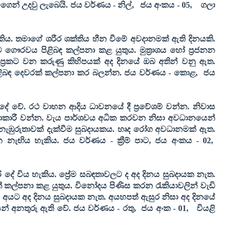
වගෙන් උදවු ලැබෙයි.
ජය වර්ණය - නිල්
,
ජය අංකය -
05,
ගලා
හැකිය. තමාගේ ශරීර ශක්තිය හීන වීමේ අවදානමක් ඇති දිනයකි.
ගෞරවය පිළිබඳ කල්පනා කළ යුතුය. මුත්‍රාශය හෝ ප්‍රජනන
 අප්‍රකට වන කරුණු කිහිපයක් අද දිනයේ ඔබ අතින් වනු ඇත.
ළිබඳ දෙවරක් කල්පනා කර බලන්න.
ජය වර්ණය - කොළ
,
ජය
ේ වේ. රථ වාහන ආදිය ධාවනයේ දී ප්‍රවේශම් වන්න. නිවාස
පනාකාරී වන්න. වැය පාර්ශවය අධික කරවන නිසා අවධානයෙන්
නැඹුරුතාවක් දැක්වීම සුබදායකය. හෘද රෝග අවධානමක් ඇත.
ැන නැඟිය හැකිය.
ජය වර්ණය - ක්‍රීම් පාට
,
ජය අංකය -
02,
 දේ විය හැකිය. ප්‍රේම සබඳතාවලට ද අද දිනය සුබදායක නැත.
ක් කල්පනා කළ යුතුය. විනෝදය පිණිස කරන රැකියාවලින් වැඩි
න අයට අද දිනය සුබදායක නැත. අයහපත් ඇසුර නිසා අද දිනයේ
න් අනතුරු ඇති වේ.
ජය වර්ණය - රතු
,
ජය අංක -
01,
වියළි