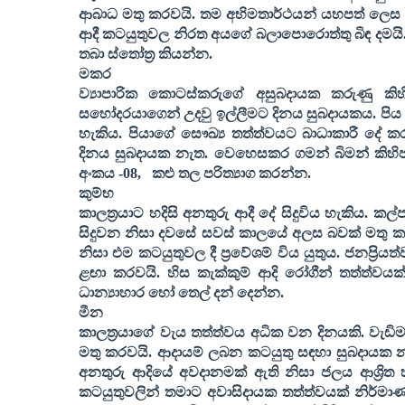
ආබාධ මතු කරවයි. තම අභිමතාර්ථයන් යහපත් ලෙස මුද
ආදී කටයුතුවල නිරත අයගේ බලාපොරොත්තු බිඳ දමයි
තබා ස්තෝත්‍ර කියන්න
.
මකර
ව්‍යාපාරික කොටස්කරුගේ අසුබදායක කරුණු ක
සහෝදරයාගෙන් උදවු ඉල්ලීමට දිනය සුබදායකය. පිය 
හැකිය. පියාගේ සෞඛ්‍ය තත්ත්වයට බාධාකාරී දේ කරයි
දිනය සුබදායක නැත. වෙහෙසකර ගමන් බිමන් කිහිපය
අංකය -
08,
කළු තල පරිත්‍යාග කරන්න
.
කුම්භ
කාලත්‍රයාට හදිසි අනතුරු ආදී දේ සිදුවිය හැකිය. 
සිදුවන නිසා දවසේ සවස් කාලයේ අලස බවක් මතු ක
නිසා එම කටයුතුවල දී ප්‍රවේශම් විය යුතුය. ජනප්‍
ළඟා කරවයි. හිස කැක්කුම් ආදි රෝගීන් තත්ත්වය
ධාන්‍යාහාර හෝ තෙල් දන් දෙන්න
.
මීන
කාලත්‍රයාගේ වැය තත්ත්වය අධික වන දිනයකි. වැඩ
මතු කරවයි. ආදායම් ලබන කටයුතු සඳහා සුබදායක නැ
අනතුරු ආදියේ අවදානමක් ඇති නිසා ජලය ආශ්‍රිත 
කටයුතුවලින් තමාට අවාසිදායක තත්ත්වයක් නිර්මා