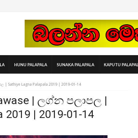
LA
HUNU PALAPALA
SUNAKA PALAPALA
KAPUTU PALAPA
ල | Sathiye Lagna Palapala 2019 | 2019-01-14
awase | ලග්න පලාපල |
a 2019 | 2019-01-14