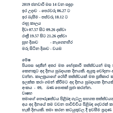
2019
ජනවාරි
මස
14
වන සඳුදා
ඉර උදාව
- පෙරවරු
06.27
ට
ඉර බැසීම - පස්වරු
18.12
ට
රාහු කාලය
දිවා
07.57
සිට
09.26
දක්වා
රාත්‍රී
19.57
සිට
21.26
දක්වා
සුභ දිශාව
- නැගෙනහිර
මරු සිටින දිශාව - වයඹ
මේෂ
පියපස ඥාතීන් අතර මත භේදකාරී තත්ත්වයන් මතු 
කෙනකුට අද දිනය සුබදායක දිනයකි. අයුතු චෝදනා ආ
වන්න. කාලත්‍රයාගේ රෝගී තත්ත්වයක් මත ප්‍රතික
ඉලක්ක කරා ගමන් කිරීමට අද දිනය සුබදායක දිනයකි
අංකය
-
09,
බණ පොතක් පූජා කරන්න
.
වෘෂභ
තමාගේ පෞරුෂත්වය පිළිබඳ ගැටලු සහගත තත්ත්වයන
අය අද දිනයේ තම වචන පාවිච්චිය පිළිබඳ දෙවරක් ක
හැකි දිනයකි. තමා කරන කටයුතුවල දී ඉවසීම ප්‍රගු