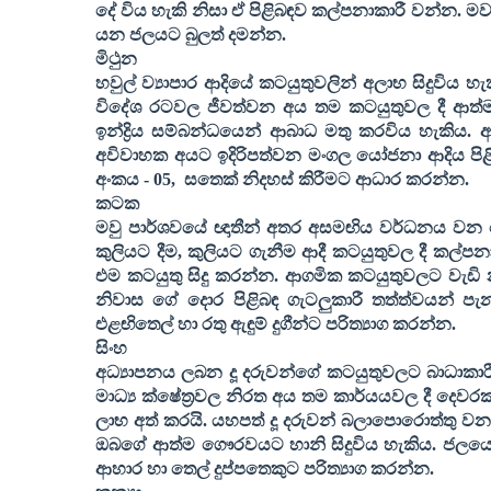
දේ විය හැකි නිසා ඒ පිළිබඳව කල්පනාකාරී වන්න. ම
යන ජලයට බුලත් දමන්න
.
මිථුන
හවුල් ව්‍යාපාර ආදියේ කටයුතුවලින් අලාභ සිදුවිය 
විදේශ රටවල ජීවත්වන අය තම කටයුතුවල දී ආත්ම 
ඉන්ද්‍රිය සම්බන්ධයෙන් ආබාධ මතු කරවිය හැකිය.
අවිවාහක අයට ඉදිරිපත්වන මංගල යෝජනා ආදිය පි
අංකය -
05,
සතෙක් නිදහස් කිරීමට ආධාර කරන්න
.
කටක
මවු පාර්ශවයේ ඥාතීන් අතර අසමඟිය වර්ධනය වන ද
කුලියට දීම
,
කුලියට ගැනීම ආදී කටයුතුවල දී කල්
එම කටයුතු සිදු කරන්න. ආගමික කටයුතුවලට වැඩි 
නිවාස ගේ දොර පිළිබඳ ගැටලුකාරී තත්ත්වයන් ප
එළඟිතෙල් හා රතු ඇඳුම් දුගීන්ට පරිත්‍යාග කරන්න
.
සිංහ
අධ්‍යාපනය ලබන දූ දරුවන්ගේ කටයුතුවලට බාධාකාරී
මාධ්‍ය ක්ෂේත්‍රවල නිරත අය තම කාර්යයවල දී දෙවර
ලාභ අත් කරයි. යහපත් දූ දරුවන් බලාපොරොත්තු ව
ඔබගේ ආත්ම ගෞරවයට හානි සිදුවිය හැකිය. ජලයෙ
ආහාර හා තෙල් දුප්පතෙකුට පරිත්‍යාග කරන්න
.