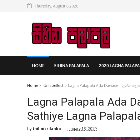
Thursday, August 6 2026
HOME
SIHINA PALAPALA
2020 LAGNA PALAPA
Home
Unlabelled
Lagna Palapala Ada Dawase | ලග්න පලාප
Lagna Palapala Ada D
Sathiye Lagna Palapal
by
thilinisrilanka
January 13, 2019