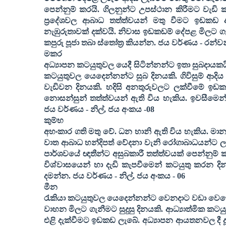
පෙන්නුම් කරයි. ගිලනුන්ට උපස්ථාන කිරීමට වැඩි ක
ප්‍රදේශවල ආබාධ තත්ත්වයන් මතු වීමට ඉඩකඩ ඇ
නැඹුරුතාවක් දක්වයි. නිවාස ඉඩකඩම් දේපළ මිලට ගැනීම
කපුරු පූජා තබා ස්තෝත්‍ර කියන්න
. ජය වර්ණය - රන්ව
මකර
අධ්‍යාපන කටයුතුවල යෙදී සිටින්නන්ට ඉතා සුබදායකයි
කටයුතුවල යෙදෙන්නන්ට සුබ දිනයකි. ගිවිසුම් ආදි
වැඩිවන දිනයකි. හදිසි අනතුරුවලට ලක්වීමේ ඉඩකඩ
නොසන්සුන් තත්ත්වයන් ඇති විය හැකිය. ඉවසීමෙන්
ජය වර්ණය - නිල්
,
ජය අංකය -
08
කුම්භ
අහංකාර ගති මතු වේ. ධන හානි ඇති විය හැකිය. මා
වාත ආබාධ හන්දිපත් වේදනා වැනි රෝගාබාධයන්ට ලක
පාර්ශවයේ ඥාතීන්ට අසුබකාරී තත්ත්වයක් පෙන්නුම් ක
විශ්වාසයෙන් හා දැඩි කැපවීමෙන් කටයුතු කරන දි
දමන්න
. ජය වර්ණය - නිල්
,
ජය අංකය -
06
මීන
රැකියා කටයුතුවල යෙදෙන්නන්ට වෙනදාට වඩා වෙහෙස
වාහන මිලට ගැනීමට සුදුසු දිනයකි. ආධ්‍යාත්මික 
එළි දැක්වීමට ඉඩකඩ ලැබේ. අධ්‍යාපන ආයතනවල දී දූ