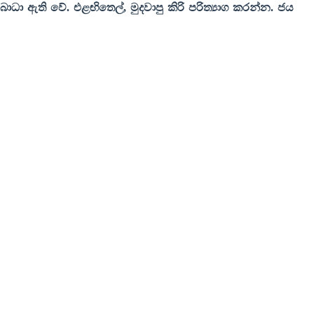
 බාධා ඇති වේ. එළඟිතෙල්
,
මුදවාපු කිරි පරිත්‍යාග කරන්න
.
ජය