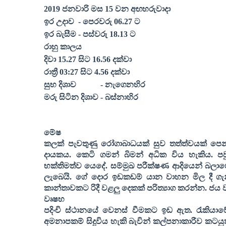
2019
ජනවාරි
මස
15
වන අඟහරුවාදා
ඉර උදාව
- පෙරවරු
06.27
ට
ඉර බැසීම - පස්වරු
18.13
ට
රාහු කාලය
දිවා
15.27
සිට
16.56
දක්වා
රාත්‍රී
03:27
සිට
4.56
දක්වා
සුභ දිශාව
- නැගෙනහිර
මරු සිටින දිශාව - බස්නාහිර
මේෂ
කලක් පැවතුණු රෝගාබාධයක් සුව තත්ත්වයක් පෙන්
දායකය. කෙටි ගමන් බිමන් අධික විය හැකිය. පව
භක්තිමත්ව යෙදේ. සම්මුඛ පරීක්ෂණ ආදියෙන් බලා
ලැබෙයි. ගේ දොර ඉඩකඩම් යාන වාහන මිල දී ගැන
කාන්තාවකට රිදී වළලු දෙකක් පරිත්‍යාග කර
න්න. ජය ව
වෘෂභ
පදිංචි ස්ථානයේ වෙනස් වීමකට ඉඩ ඇත. රැකියාවේ
අමනාපකම් සිදුවිය හැකි බැවින් කල්පනාකාරීව කටය