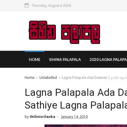
Thursday, August 6 2026
HOME
SIHINA PALAPALA
2020 LAGNA PALAPA
Home
Unlabelled
Lagna Palapala Ada Dawase | ලග්න පලාප
Lagna Palapala Ada D
Sathiye Lagna Palapal
by
thilinisrilanka
January 14, 2019