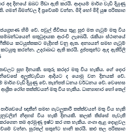
 අද දිනයේ ඔබට පීඩා ඇති කරයි. ආදායම් මාර්ග වැඩි දියුණු
මන් බිමන්වල දී ප්‍රවේශම් වන්න. මිදි හෝ මිදි යුෂ පරිත්‍යාග
යග්‍රහණ හිමි වේ. පවුල් ජීවිතය තුළ සුළු මත ගැටුම් මතු විය
සම්බන්ධයෙන් සතුටුදායක ආරංචි ලැබෙයි. රැකියා ස්ථානයේ
තිමය කටයුත්තකට මැදිහත් වනු ඇත. අන්‍යයන් සමඟ ගැටුම්
ටයුතු කරන්න. උදරාබාධ ඇති කරයි. දුප්පතුන්ට ඇඳ ඇතිරිලි
5
සබඳතාවලට සුභ දිනයකි. සතුරු කරදර මතු විය හැකිය. ගේ දොර
ිවෙසේ අලුත්වැඩියා ආදියට ද යොමු වන දිනයක් වේ.
් මාර්ග වැඩි දියුණු වේ. තැන්පත් ධනය වර්ධනය වේ. වෙහෙස
ආශ්‍රිත රෝග තත්ත්වයන් මතු විය හැකිය. ධාන්‍යාහාර හෝ තෙල්
ය පාර්ශවයේ ඥාතීන් සමඟ ගැටලුකාරී තත්ත්වයන් මතු විය හැකි
ුවලින් නිදහස් විය හැකි දිනයකි. කලක් තිස්සේ පැවැති
 කරගෙන තම අරමුණු ඉෂ්ට කර ගත හැකිය. ගංගා ඇළ දොළවල
රවේශම් වන්න. සුරතල් සතුන්ට හානි කරයි. කළු තල පරිත්‍යාග