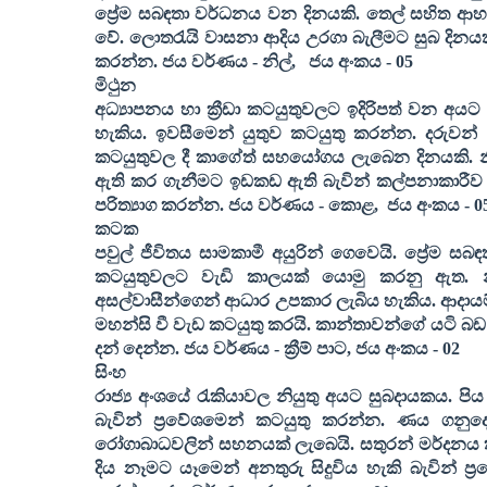
ප්‍රේම සබඳතා වර්ධනය වන දිනයකි. තෙල් සහිත ආහාර
වේ. ලොතරැයි වාසනා ආදිය උරගා බැලීමට සුබ දිනයකි. ග
කරන්න
. ජය වර්ණය - නිල්
,
ජය අංකය -
05
මිථුන
අධ්‍යාපනය හා ක්‍රීඩා කටයුතුවලට ඉදිරිපත් වන අයට ජ
හැකිය. ඉවසීමෙන් යුතුව කටයුතු කරන්න. දරුවන් 
කටයුතුවල දී කාගේත් සහයෝගය ලැබෙන දිනයකි. නී
ඇති කර ගැනීමට ඉඩකඩ ඇති බැවින් කල්පනාකාරීව ක
පරිත්‍යාග කරන්න
. ජය වර්ණය - කොළ
,
ජය අංකය -
0
කටක
පවුල් ජීවිතය සාමකාමී අයුරින් ගෙවෙයි. ප්‍රේම 
කටයුතුවලට වැඩි කාලයක් යොමු කරනු ඇත. න
අසල්වාසීන්ගෙන් ආධාර උපකාර ලැබිය හැකිය. ආදායම
මහන්සි වී වැඩ කටයුතු කරයි. කාන්තාවන්ගේ යටි බඩ 
දන් දෙන්න
. ජය වර්ණය - ක්‍රීම් පාට
,
ජය අංකය -
02
සිංහ
රාජ්‍ය අංශයේ රැකියාවල නියුතු අයට සුබදායකය. පි
බැවින් ප්‍රවේශමෙන් කටයුතු කරන්න. ණය ගනුදෙන
රෝගාබාධවලින් සහනයක් ලැබෙයි. සතුරන් මර්දනය
දිය නෑමට යෑමෙන් අනතුරු සිදුවිය හැකි බැවින් ප්‍