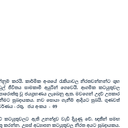
නුම් කරයි. කාර්මික අංශයේ රැකියාවල නිරතවන්නන්ට ශුභ
ුල් ජීවිතය සාමකාමී අයුරින් ගෙවෙයි. ආගමික කටයුතුවල
පොරොත්තු වූ ජයග්‍රහණය ලැබෙනු ඇත. මවගෙන් උදව් උපකාර
ීමට සුබදායකය. නව සොයා ගැනීම් ආදියට සුබයි. ගුණවත්
ර්ණය - රතු
,
ජය අංකය
-
09
 කටයුතුවලට ඇති උනන්දුව වැඩි දියුණු වේ. ඥාතීන් සමඟ
ුතු කරන්න. උසස් අධ්‍යාපන කටයුතුවල නිරත අයට සුබදායකය.