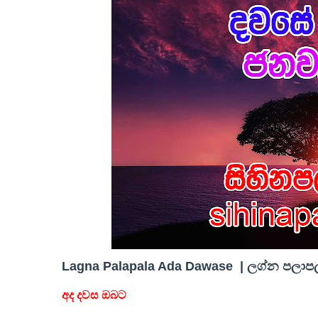
Lagna Palapala Ada Dawase | ලග්න පලාපල 
අද දවස ඔබට