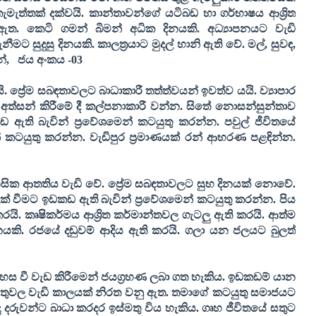
ැමැත්තක් දක්වයි. කාන්තාවන්ගේ යටිබඩ හා ගර්භාෂය ආශ්‍රිත
ත. කෙටි ගමන් බිමන් අධික දිනයකි. අධ්‍යාපනයට වැඩි
ට සුදුසු දිනයකි. කාලත්‍රයාට මුදල් හානි ඇති වේ. මල්
,
සුවඳ
,
න්
,
ජය අංකය -
03
. ප්‍රේම සබඳතාවලට බාධාකාරී තත්ත්වයන් ඉවත්ව යයි. ව්‍යාපාර
ය අත්සන් කිරීමේ දී කල්පනාකාරී වන්න. සිතේ නොසන්සුන්තාව
 ඇති බැවින් ප්‍රවේශමෙන් කටයුතු කරන්න. පවුල් ජීවිතයේ
 කටයුතු කරන්න. වැඩිපුර ප්‍රමාණයක් රන් ආභරණ පළඳින්න
.
නසික ආතතිය වැඩි වේ. ප්‍රේම සබඳතාවලට සුභ දිනයක් නොවේ.
් වීමට ඉඩකඩ ඇති බැවින් ප්‍රවේශමෙන් කටයුතු කරන්න. පිය
රයි. කෘෂිකර්මය ආශ්‍රිත කර්මාන්තවල ගැටලු ඇති කරයි. ආත්ම
නයකි. රජයේ දඬුවම් ආදිය ඇති කරයි. ගලා යන ජලයට බුලත්
 වී වැඩ කිරීමෙන් ජයග්‍රහණ ලබා ගත හැකිය. ඉඩකඩම් යාන
කටයුතුවල වැඩි කාලයක් නිරත වනු ඇත. තමාගේ කටයුතු සමාජයට
 දරුවන්ට බාධා කරදර ඉස්මතු විය හැකිය. ගෘහ ජීවිතයේ සතුට