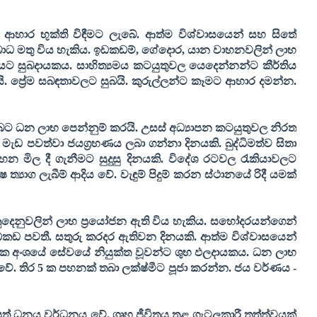
ආහාර භුක්ති විඳීමට ලැබේ. ආත්ම විශ්වාසයෙන් සහ සිතේ
ාධ මතු විය හැකිය. ඉඩකඩම්
,
ගේදොර
,
යාන වාහනවලින් ලාභ
අයට සුබදායකය. සාහිත්‍යමය කටයුතුවල යෙදෙන්නන්ට කීර්තිය
යි. ප්‍රේම සබඳතාවලට සුබයි. කුරුල්ලන්ට කෑමට ආහාර දමන්න
.
බට ධන ලාභ පෙන්නුම් කරයි. උසස් අධ්‍යාපන කටයුතුවල නිරත
ැඩ පවත්වා ජයග්‍රහණය ලබා ගන්නා දිනයකි. බුද්ධිමත්ව සිතා
හන මිල දී ගැනීමට සුදුසු දිනයකි. විදේශ රටවල රැකියාවලට
‍යාග ලැබීම් ආදිය වේ. වැඳුම් පිදුම් කරන ස්ථානයේ රිදී යමක්
ුදෙනුවලින් ලාභ ප්‍රයෝජන ඇති විය හැකිය. සහෝදරයන්ගෙන්
ඉඩකඩ පවතී. සතුරු කරදර ඇතිවන දිනයකි. ආත්ම විශ්වාසයෙන්
්ෂක අංශයේ සේවයේ නියුක්ත වූවන්ට ශුභ ඵලදායකය. ධන ලාභ
වේ. තිර
5
ක පහනක් තබා ලක්ෂ්මීට පූජා කරන්න
. ජය වර්ණය -
ත් ධනය වර්ධනය වේ. ගෘහ ජීවිතය තුළ ගැටලුකාරී තත්ත්වයක්