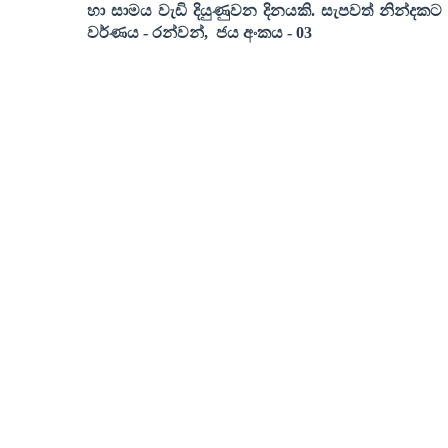
හා සාමය වැඩි දියුණුවන දිනයකි. සැපවත් නින්දකට
වර්ණය
-
රන්වන්
,
ජය අංකය
- 03