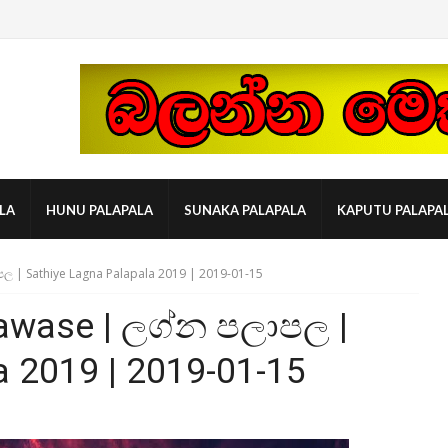
LA
HUNU PALAPALA
SUNAKA PALAPALA
KAPUTU PALAPA
ල | Sathiye Lagna Palapala 2019 | 2019-01-15
awase | ලග්න පලාපල |
a 2019 | 2019-01-15