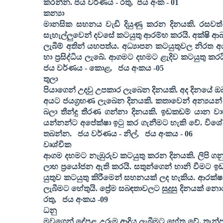
කරන්න
. ජය වර්ණය - රතු
,
ජය අංක -
01
කන්‍යා
මානසික සහනය වැඩි දියුණු කරන දිනයකි. රසවත් 
සැහැල්ලුවෙන් දවසේ කටයුතු ආරම්භ කරයි. අක්ෂි ආබ
ලැබීම් අතින් යහපත්ය. අධ්‍යාපන කටයුතුවල නිරත 
හා ප්‍රසිද්ධිය ලැබේ. ආගමට දහමට ළැදිව කටයුතු කර
ජය වර්ණය - කොළ
,
ජය අංකය -
05
තුලා
පියාගෙන් උදවු උපකාර ලැබෙන දිනයකි. අද දිනයේ ඔ
අයට ජයග්‍රහණ ලැබෙන දිනයකි. කතාවෙන් අන්‍යයන් ම
බලා තීන්දු තීරණ ගන්නා දිනයකි. ඉඩකඩම් යාන වා
යන්නන්ට අපේක්ෂා ඉටු කර ගැනීමට හැකි වේ. විශේෂ ත්
තබන්න
.
ජය වර්ණය - නිල්
,
ජය අංකය -
06
වෘශ්චික
ආගම දහමට නැඹුරුව කටයුතු කරන දිනයකි. ලිපි ගන
ලාභ ප්‍රයෝජන ඇති කරයි. සතුන්ගෙන් හානි වීමට 
යුතුව කටයුතු කිරීමෙන් සහනයක් ලද හැකිය. ආරක
ලැබීමට හේතුයි. ප්‍රේම සබඳතාවලට සුදුසු දිනයක් නො
රතු
,
ජය අංකය -
09
ධනු
මවගෙන් දේපළ උරුම ආදිය ලැබීමට හේතු වේ. තැන්ප