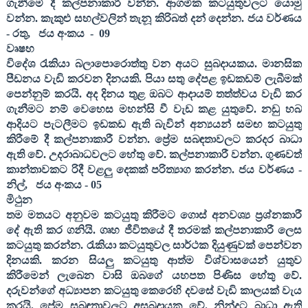
ගැනීමේ දී කල්පනාකාරී වන්න. ආගමික කටයුතුවලට යොමු
වන්න.
කැකුළු සහල්වලින් තැනූ කිරිබත් දන් දෙන්න
. ජය වර්ණය
- රතු
,
ජය අංකය
-
09
වෘෂභ
විදේශ රැකියා බලාපොරොත්තු වන අයට සුබදායකය. මානසික
පීඩනය වැඩි කරවන දිනයකි. පියා සතු දේපළ ඉඩකඩම් ලැබීමක්
පෙන්නුම් කරයි. අද දිනය තුළ ඔබට ආදායම් තත්ත්වය වැඩි කර
ගැනීමට නම් වෙහෙස මහන්සි වී වැඩ කළ යුතුවේ. නඩු හබ
ආදියට පැටලීමට ඉඩකඩ ඇති බැවින් අන්‍යයන් සමඟ කටයුතු
කිරීමේ දී කල්පනාකාරී වන්න. ප්‍රේම සබඳතාවලට කරදර බාධා
ඇති වේ. උදරාබාධවලට හේතු වේ. කල්පනාකාරී වන්න. ගුණවත්
කාන්තාවකට රිදී වළලු දෙකක් පරිත්‍යාග කරන්න
. ජය වර්ණය -
නිල්
,
ජය අංකය -
05
මිථුන
තම මතයට අනුවම කටයුතු කිරීමට ගොස් අනවශ්‍ය ප්‍රශ්නකාරී
දේ ඇති කර ගනියි. ගෘහ ජීවිතයේ දී තරමක් කල්පනාකාරී ලෙස
කටයුතු කරන්න. රැකියා කටයුතුවල සාර්ථක දියුණුවක් පෙන්වන
දිනයකි. කරන සියලු කටයුතු ආත්ම විශ්වාසයෙන් යුතුව
කිරීමෙන් ලැබෙන වාසි ඔබගේ යහපත පිණිස හේතු වේ.
දරුවන්ගේ අධ්‍යාපන කටයුතු කෙරෙහි දවසේ වැඩි කාලයක් වැය
කරයි. ප්‍රේම සබඳතාවලට අසුබදායක වේ. නින්දට බාධා ඇති