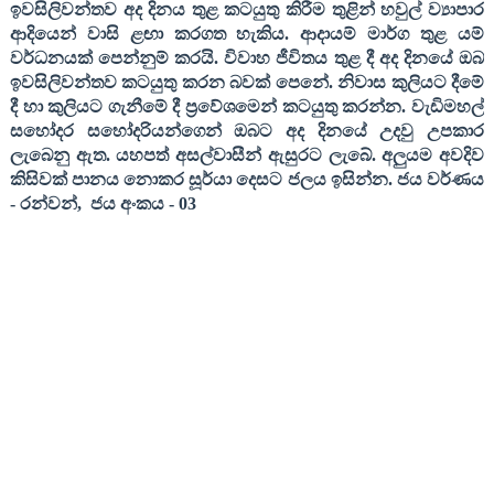
ඉවසිලිවන්තව අද දිනය තුළ කටයුතු කිරීම තුළින් හවුල් ව්‍යාපාර
ආදියෙන් වාසි ළඟා කරගත හැකිය. ආදායම් මාර්ග තුළ යම්
වර්ධනයක් පෙන්නුම් කරයි. විවාහ ජීවිතය තුළ දී අද දිනයේ ඔබ
ඉවසිලිවන්තව කටයුතු කරන බවක් පෙනේ. නිවාස කුලියට දීමේ
දී හා කුලියට ගැනීමේ දී ප්‍රවේශමෙන් කටයුතු කරන්න. වැඩිමහල්
සහෝදර සහෝදරියන්ගෙන් ඔබට අද දිනයේ උදවු උපකාර
ලැබෙනු ඇත. යහපත් අසල්වාසීන් ඇසුරට ලැබේ. අලුයම අවදිව
කිසිවක් පානය නොකර සූර්යා දෙසට ජලය ඉසින්න
.
ජය වර්ණය
-
රන්වන්
,
ජය අංකය
- 03