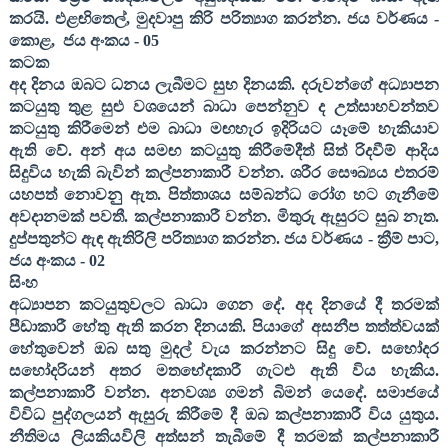
කරයි. එළඟිතෙල්
,
මුදවාපු කිරි පරිත්‍යාග කරන්න
. ජය වර්ණය -
කොළ
,
ජය අංකය -
05
කටක
අද දිනය ඔබට ධනය ලැබීමට සුභ දිනයකි. දරුවන්ගේ අධ්‍යාපන
කටයුතු තුළ සුළු වශයෙන් බාධා පෙන්නුව ද උත්සාහවන්තව
කටයුතු කිරීමෙන් එම බාධා මඟහැර ඉදිරියට යෑමේ හැකියාව
ඇති වේ. අන් අය සමඟ කටයුතු කිරීමේදීත් සිත් රිදවීම් ආදිය
සිදුවිය හැකි බැවින් කල්පනාකාරී වන්න. ශරීර සෞඛ්‍යය එතරම්
යහපත් නොවනුු ඇත. පිත්තාශය සම්බන්ධ රෝග හට ගැනීමේ
අවදානමක් පවතී. කල්පනාකාරී වන්න. මිතුරු ඇසුරට සුබ නැත.
දුප්පතුන්ට ඇඳ ඇතිරිලි පරිත්‍යාග කරන්න
. ජය වර්ණය - ක්‍රීම් පාට
,
ජය අංකය -
02
සිංහ
අධ්‍යාපන කටයුතුවලට බාධා ගෙන දේ. අද දිනයේ දී තරමක්
පීඩාකාරී හේතු ඇති කරන දිනයකි. පියාගේ අසනීප තත්ත්වයක්
හේතුවෙන් ඔබ සතු මුදල් වැය කරන්නට සිදු වේ. සහෝදර
සහෝදරියන් අතර මතභේදකාරී ගැටළු ඇති විය හැකිය.
කල්පනාකාරී වන්න. අනවශ්‍ය ගමන් බිමන් යෙදේ. සමාජයේ
විවිධ පුද්ගලයන් ඇසුරු කිරීමේ දී ඔබ කල්පනාකාරී විය යුතුය.
නීතිමය ලියකියවිලි අත්සන් තැබීමේ දී තරමක් කල්පනාකාරී