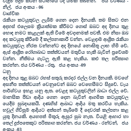
වැඳුම් පිදුම් කරන ස්ථානයේ රිදී යමක් තබන්න
.
ජය වර්ණය -
නිල්
,
ජය අංකය -
06
වෘශ්චික
රැකියා කටයුතුවල ලැබීම් ගෙන දෙන දිනයකි. තම සිතට එන
අදහස් එලෙසම ක්‍රියාත්මක කිරීමට ගොස් ඔබට අද දිනය තුළ
හොඳ නමට කැළලක් ඇති වීමේ අවදානමක් පවතී. එම නිසා ඔබ
අද කටයුතු කිරීමේ දී කල්පනාකාරී වන්න. වෙළඳාම් ආශ්‍රිත රැකියා
කටයුතුවල නිරත වන්නන්ට අද දිනයේ නොසිතූ ලාභ හිමි වේ.
ඇස් ආශ්‍රිත රෝගාබාධ තත්ත්වයන් මතුවිය හැකි බැවින් ප්‍රවේශම්
වන්න. නීතිමය ගැටලු ඇති කළ හැකිය. කළු තල පරිත්‍යාග
කරන්න
. ජය වර්ණය - රතු
,
ජය අංකය -
09
ධනු
අද දිනය තුළ ඔබට රහස් සතුරු කරදර එල්ල වන දිනයකි. මවගේ
අසනීප තත්ත්වයන් වෙනුවෙන් ඔබට වෙහෙසීමට සිදුවේ. වැය
පාර්ශ්වය ඉහළ යනු ඇත. වෙළඳ කටයුතුවලින් බාධා එල්ල වේ.
මානසික පීඩා ආදිය ගෙන දෙන බැවින් ආගමික කටයුතුවල
යෙදීම සුබදායකයි. දණහිස් ආබාධ ආදිය මතු කරවිය හැකිය.
හවුල් ගිවිසුම් ආදියට අත්සන් තැබීමේ දී දෙවරක් කල්පනා කළ
යුතු දිනයකි. අයහපත් මිතුරු ඇසුර සුබ නැත. වියළි ආහාර හා
තෙල් දුප්පතෙකුට පරිත්‍යාග කරන්න
. ජය වර්ණය - රන්වන්
,
ජය
අංකය -
03