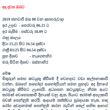
අද දවස ඔබට
2019
ජනවාරි
මස
08
වන අඟහරුවාදා
ඉර උදාව
- පෙරවරු
06.25
ට
ඉර බැසීම - පස්වරු
18.09
ට
රාහු කාලය
දිවා
15.25
සිට
16.54
දක්වා
රාත්‍රී
03:25
සිට
04.54
දක්වා
සුභ දිශාව
- නැගෙනහිර
මරු සිටින දිශාව - බස්නාහිර
මේෂ
මිතුරුන් සමඟ කටයුතු කිරීමේ දී වෙනදාට වඩා කල්පනාකාරී
වන්න. ඔබගේ සහෝදර සහෝදරියන් සමඟ සුහදව අද දිනයේ
කටයුතු කිරීමට ලැබෙයි. අධ්‍යාපන කටයුතුවල නිරත අයට
තරමක් වෙහෙසකාරී දිනයක් වනු ඇත. පියාට තරමක් අපලකාරී
බවක් පෙන්නුම් කරයි. ආදායම් තත්ත්වය සුබදායක නැත. හෘද
රෝග අවදානමක් පෙන්නුම් කරන බැවින් තෙල් සහිත ආහාර