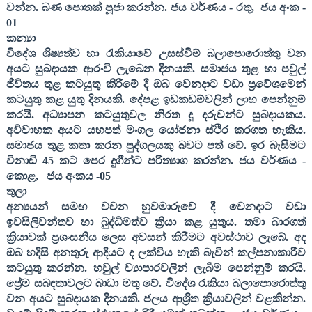
වන්න.
බණ පොතක් පූජා කරන්න
. ජය වර්ණය - රතු
,
ජය අංක -
01
කන්‍යා
විදේශ ශිෂ්‍යත්ව හා රැකියාවේ උසස්වීම් බලාපොරොත්තු වන
අයට සුබදායක ආරංචි ලැබෙන දිනයකි. සමාජය තුළ හා පවුල්
ජීවිතය තුළ කටයුතු කිරීමේ දී ඔබ වෙනදාට වඩා ප්‍රවේශමෙන්
කටයුතු කළ යුතු දිනයකි. දේපළ ඉඩකඩම්වලින් ලාභ පෙන්නුම්
කරයි. අධ්‍යාපන කටයුතුවල නිරත දූ දරුවන්ට සුබදායකය.
අවිවාහක අයට යහපත් මංගල යෝජනා ස්ථිර කරගත හැකිය.
සමාජය තුළ කතා කරන පුද්ගලයකු බවට පත් වේ. ඉර බැසීමට
විනාඩි
45
කට පෙර දුගීන්ට පරිත්‍යාග කරන්න
. ජය වර්ණය -
කොළ
,
ජය අංකය -
05
තුලා
අන්‍යයන් සමඟ වචන හුවමාරුවේ දී වෙනදාට වඩා
ඉවසිලිවන්තව හා බුද්ධිමත්ව ක්‍රියා කළ යුතුය. තමා බාරගත්
ක්‍රියාවක් ප්‍රශංසනීය ලෙස අවසන් කිරීමට අවස්ථාව ලැබේ. අද
ඔබ හදිසි අනතුරු ආදියට ද ලක්විය හැකි බැවින් කල්පනාකාරීව
කටයුතු කරන්න. හවුල් ව්‍යාපාරවලින් ලැබීම පෙන්නුම් කරයි.
ප්‍රේම සබඳතාවලට බාධා මතු වේ. විදේශ රැකියා බලාපොරොත්තු
වන අයට සුබදායක දිනයකි. ජලය ආශ්‍රිත ක්‍රියාවලින් වළකින්න.