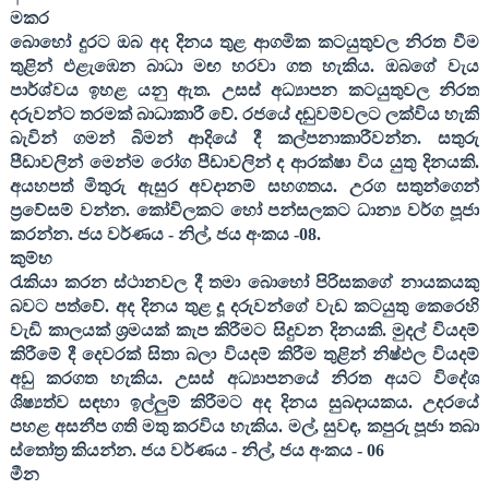
මකර
බොහෝ දුරට ඔබ අද දිනය තුළ ආගමික කටයුතුවල නිරත වීම
තුළින් එළැඹෙන බාධා මඟ හරවා ගත හැකිය. ඔබගේ වැය
පාර්ශ්වය ඉහළ යනු ඇත. උසස් අධ්‍යාපන කටයුතුවල නිරත
දරුවන්ට තරමක් බාධාකාරී වේ. රජයේ දඬුවම්වලට ලක්විය හැකි
බැවින් ගමන් බිමන් ආදියේ දී කල්පනාකාරීවන්න. සතුරු
පීඩාවලින් මෙන්ම රෝග පීඩාවලින් ද ආරක්ෂා විය යුතු දිනයකි.
අයහපත් මිතුරු ඇසුර අවදානම් සහගතය. උරග සතුන්ගෙන්
ප්‍රවේසම් වන්න. කෝවිලකට හෝ පන්සලකට ධාන්‍ය වර්ග පූජා
කරන්න
. ජය වර්ණය - නිල්
,
ජය අංකය -
08
.
කුම්භ
රැකියා කරන ස්ථානවල දී තමා බොහෝ පිරිසකගේ නායකයකු
බවට පත්වේ. අද දිනය තුළ දූ දරුවන්ගේ වැඩ කටයුතු කෙරෙහි
වැඩි කාලයක් ශ්‍රමයක් කැප කිරීමට සිදුවන දිනයකි. මුදල් වියදම්
කිරීමේ දී දෙවරක් සිතා බලා වියදම් කිරීම තුළින් නිෂ්ඵල වියදම්
අඩු කරගත හැකිය. උසස් අධ්‍යාපනයේ නිරත අයට විදේශ
ශිෂ්‍යත්ව සඳහා ඉල්ලුම් කිරීමට අද දිනය සුබදායකය. උදරයේ
පහළ අසනීප ගති මතු කරවිය හැකිය. මල්
,
සුවඳ
,
කපුරු පූජා තබා
ස්තෝත්‍ර කියන්න
. ජය වර්ණය - නිල්
,
ජය අංකය -
06
මීන